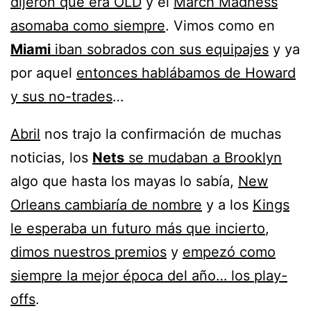
dijeron que era OLD
y el
March Madness
asomaba como siempre
. Vimos como en
Miami
iban sobrados con sus equipajes
y ya
por aquel
entonces hablábamos de Howard
y sus no-trades
…
Abril
nos trajo la confirmación de muchas
noticias, los
Nets
se mudaban a Brooklyn
algo que hasta los mayas lo sabía,
New
Orleans cambiaría de nombre
y a los
Kings
le esperaba un futuro más que incierto
,
dimos nuestros premios
y
empezó como
siempre la mejor época del año… los play-
offs
.