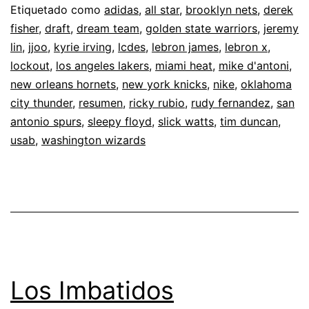
Etiquetado como
adidas
,
all star
,
brooklyn nets
,
derek
fisher
,
draft
,
dream team
,
golden state warriors
,
jeremy
lin
,
jjoo
,
kyrie irving
,
lcdes
,
lebron james
,
lebron x
,
lockout
,
los angeles lakers
,
miami heat
,
mike d'antoni
,
new orleans hornets
,
new york knicks
,
nike
,
oklahoma
city thunder
,
resumen
,
ricky rubio
,
rudy fernandez
,
san
antonio spurs
,
sleepy floyd
,
slick watts
,
tim duncan
,
usab
,
washington wizards
Los Imbatidos