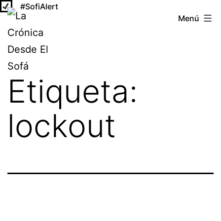
#SofiAlert
Saltar
Menú
al
La
contenido
Crónica
Desde
Etiqueta:
El
Sofá
lockout