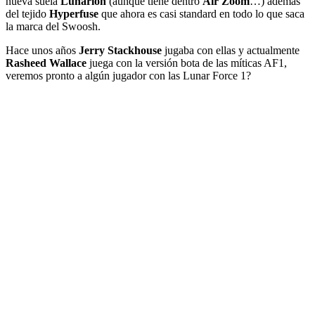
nueva suela
Lunarlon
(aunque tiene dentro
Air Zoom
…) además
del tejido
Hyperfuse
que ahora es casi standard en todo lo que saca
la marca del Swoosh.
Hace unos años
Jerry Stackhouse
jugaba con ellas y actualmente
Rasheed Wallace
juega con la versión bota de las míticas AF1,
veremos pronto a algún jugador con las Lunar Force 1?