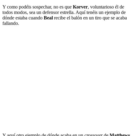
Y como podéis sospechar, no es que
Korver
, voluntarioso él de
todos modos, sea un defensor estrella. Aquí tenéis un ejemplo de
dónde estaba cuando
Beal
recibe el balón en un tiro que se acaba
fallando.
Y aquí otro ejemplo de dónde acaba en un
crossover
de
Matthews
,