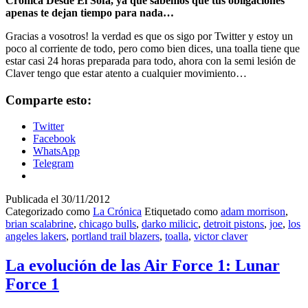
Crónica Desde El Sofá, ya que sabemos que tus obligaciones
apenas te dejan tiempo para nada…
Gracias a vosotros! la verdad es que os sigo por Twitter y estoy un
poco al corriente de todo, pero como bien dices, una toalla tiene que
estar casi 24 horas preparada para todo, ahora con la semi lesión de
Claver tengo que estar atento a cualquier movimiento…
Comparte esto:
Twitter
Facebook
WhatsApp
Telegram
Publicada el
30/11/2012
Categorizado como
La Crónica
Etiquetado como
adam morrison
,
brian scalabrine
,
chicago bulls
,
darko milicic
,
detroit pistons
,
joe
,
los
angeles lakers
,
portland trail blazers
,
toalla
,
victor claver
La evolución de las Air Force 1: Lunar
Force 1