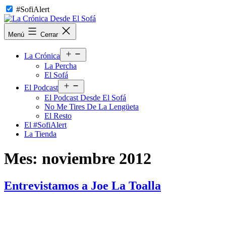
Saltar
#SofiAlert
al
contenido
La
Menú
Cerrar
Crónica
Desde
Abrir
El
La Crónica
el
Sofá
La Percha
menú
El Sofá
Abrir
El Podcast
el
El Podcast Desde El Sofá
menú
No Me Tires De La Lengüeta
El Resto
El #SofiAlert
La Tienda
Mes:
noviembre 2012
Entrevistamos a Joe La Toalla