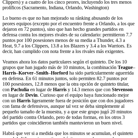
Clippers) y a cuatro de los cinco peores, incluyendo los tres menos
prolíficos (Sacramento, Indiana, Orlando, Washington)
Lo bueno es que no han mejorado su ránking abusando de los
peores equipos (excepto por el encuentro frente a Orlando, a los que
dejaron en 72 puntos), sino que han hecho grandes partidos en
defensa contra los mejores rivales de su calendario: permitieron 7.7
puntos por 100 posesiones menos de su media a Thunder, 4.3 a
Heat, 9.7 a los Clippers, 13.8 a los Blazers y 3.4 a los Warriors. Es
decir, han cumplido con nota frente a los rivales más exigentes.
Veamos ahora los datos particulares según el quinteto. De los 10
grupos que han jugado más de 10 minutos, la combinación
Teague
–
Harris
–
Korver
–
Smith
–
Horford
ha sido particularmente aguerrida
en defensa. En 61 minutos juntos, solo permiten 82.7 puntos por
100 posesiones, 12.8 menos que la otra opción de quinteto titular,
con
Pachulia
en lugar de
Harris
y 14.3 menos que con
Stevenson
en lugar de
Devin
. Curioso que el equipo haya funcionado mejor
con un
Harris
ligeramente fuera de posición que con dos jugadores
con fama de defensivos, aunque tal vez se deba simplemente al
pequeño tamaño de la muestra, y a que este grupo jugó 20 minutos
del partido contra Orlando, pero de todas formas, en los otros 3
partidos que coincidieron también mantuvieron un buen nivel.
Habrá que ver si a medida que los minutos se acumulan, el quinteto