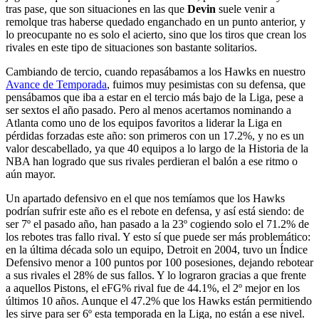
tras pase, que son situaciones en las que
Devin
suele venir a
remolque tras haberse quedado enganchado en un punto anterior, y
lo preocupante no es solo el acierto, sino que los tiros que crean los
rivales en este tipo de situaciones son bastante solitarios.
Cambiando de tercio, cuando repasábamos a los Hawks en nuestro
Avance de Temporada
, fuimos muy pesimistas con su defensa, que
pensábamos que iba a estar en el tercio más bajo de la Liga, pese a
ser sextos el año pasado. Pero al menos acertamos nominando a
Atlanta como uno de los equipos favoritos a liderar la Liga en
pérdidas forzadas este año: son primeros con un 17.2%, y no es un
valor descabellado, ya que 40 equipos a lo largo de la Historia de la
NBA han logrado que sus rivales perdieran el balón a ese ritmo o
aún mayor.
Un apartado defensivo en el que nos temíamos que los Hawks
podrían sufrir este año es el rebote en defensa, y así está siendo: de
ser 7º el pasado año, han pasado a la 23º cogiendo solo el 71.2% de
los rebotes tras fallo rival. Y esto sí que puede ser más problemático:
en la última década solo un equipo, Detroit en 2004, tuvo un Índice
Defensivo menor a 100 puntos por 100 posesiones, dejando rebotear
a sus rivales el 28% de sus fallos. Y lo lograron gracias a que frente
a aquellos Pistons, el eFG% rival fue de 44.1%, el 2º mejor en los
últimos 10 años. Aunque el 47.2% que los Hawks están permitiendo
les sirve para ser 6º esta temporada en la Liga, no están a ese nivel.