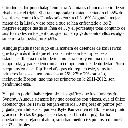
Otro indicador poco halagüeño para Atlanta es el poco acierto de su
rival desde el triple. Si esta temporada se están acertando el 35% de
los triples, contra los Hawks solo entran el 31.6% (segunda mejor
marca de la Liga), y eso pese a que se han enfrentado a los 2
mejores equipos desde la línea de 3, y el porcentaje total conjunto de
sus 10 rivales en los partidos que no han jugado contra ellos es algo
superior a la media, un 35.6%.
Aunque puede haber algo en la manera de defender de los Hawks
que haga más difícil que el rival acierte con los triples, esta
estadística fluctúa mucho de un año para otro y en una misma
temporada, y parece tener un alto componente de aleatoriedad. Solo
3 equipos en el el Top 10 el año pasado repiten este, y los tres
primeros la pasada temporada son 25º, 27º y 29º este año,
incluyendo Boston, que tras ser primeros en la 2011-2012, son
penúltimos esta.
Y aquí no podría haber ejemplo más gráfico que los números de
Synergy. Aunque siempre hay que cogerlos con pinzas, que el único
defensor que los Hawks tengan entre los 30 mejores en puntos por
jugada permitidos a su par sea
Kyle Korver
, en el 18, tiene su punto
gracioso. En las 98 jugadas en las que al final un jugador ha
quedado emparejado al alero, solo han metido 63 puntos, con un 6
de 32 en triples.