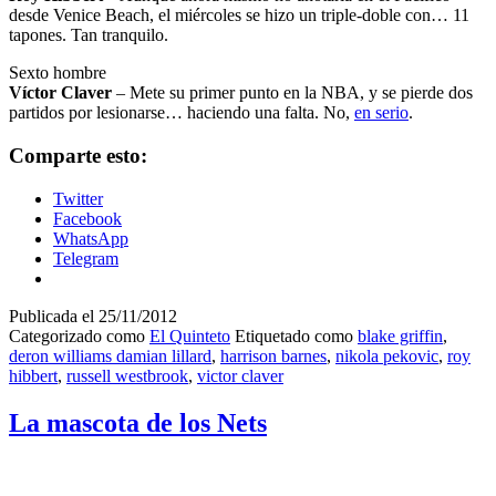
desde Venice Beach, el miércoles se hizo un triple-doble con… 11
tapones. Tan tranquilo.
Sexto hombre
Víctor Claver
– Mete su primer punto en la NBA, y se pierde dos
partidos por lesionarse… haciendo una falta. No,
en serio
.
Comparte esto:
Twitter
Facebook
WhatsApp
Telegram
Publicada el
25/11/2012
Categorizado como
El Quinteto
Etiquetado como
blake griffin
,
deron williams damian lillard
,
harrison barnes
,
nikola pekovic
,
roy
hibbert
,
russell westbrook
,
victor claver
La mascota de los Nets