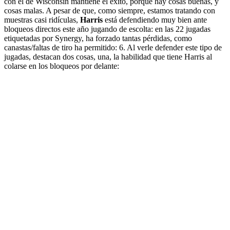
con el de Wisconsin mantiene el éxito, porque hay cosas buenas, y
cosas malas. A pesar de que, como siempre, estamos tratando con
muestras casi ridículas,
Harris
está defendiendo muy bien ante
bloqueos directos este año jugando de escolta: en las 22 jugadas
etiquetadas por Synergy, ha forzado tantas pérdidas, como
canastas/faltas de tiro ha permitido: 6. Al verle defender este tipo de
jugadas, destacan dos cosas, una, la habilidad que tiene Harris al
colarse en los bloqueos por delante: