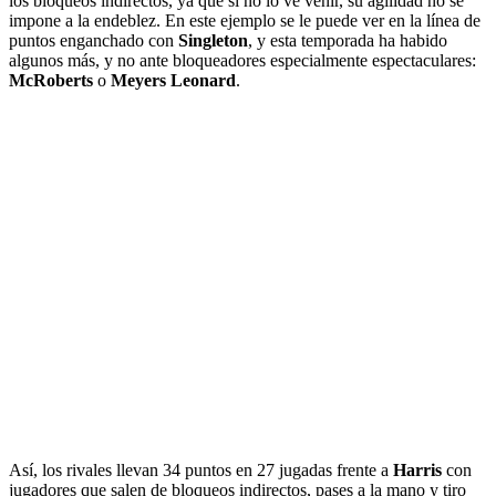
los bloqueos indirectos, ya que si no lo ve venir, su agilidad no se
impone a la endeblez. En este ejemplo se le puede ver en la línea de
puntos enganchado con
Singleton
, y esta temporada ha habido
algunos más, y no ante bloqueadores especialmente espectaculares:
McRoberts
o
Meyers Leonard
.
Así, los rivales llevan 34 puntos en 27 jugadas frente a
Harris
con
jugadores que salen de bloqueos indirectos, pases a la mano y tiro