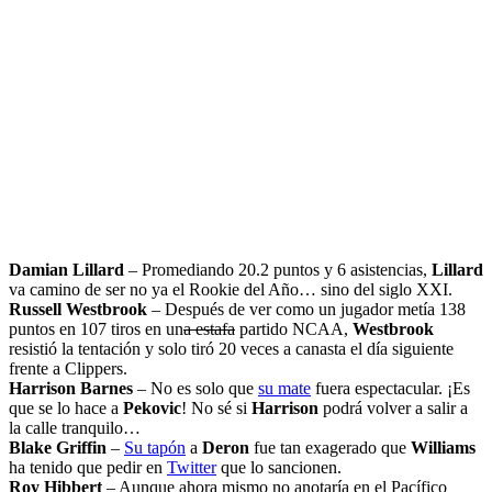
Damian Lillard
– Promediando 20.2 puntos y 6 asistencias,
Lillard
va camino de ser no ya el Rookie del Año… sino del siglo XXI.
Russell Westbrook
– Después de ver como un jugador metía 138
puntos en 107 tiros en un
a estafa
partido NCAA,
Westbrook
resistió la tentación y solo tiró 20 veces a canasta el día siguiente
frente a Clippers.
Harrison Barnes
– No es solo que
su mate
fuera espectacular. ¡Es
que se lo hace a
Pekovic
! No sé si
Harrison
podrá volver a salir a
la calle tranquilo…
Blake Griffin
–
Su tapón
a
Deron
fue tan exagerado que
Williams
ha tenido que pedir en
Twitter
que lo sancionen.
Roy Hibbert
– Aunque ahora mismo no anotaría en el Pacífico