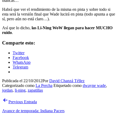
blancas…
Habrá que ver el rendimiento de la misma en pista y sobre todo si
esta será la versión final que Wade lucirá en pista (todo apunta a que
sí, pero aún no está claro…).
Así que lo dicho,
las Li-Ning WoW llegan para hacer MUCHO
ruido
.
Comparte esto:
Twitter
Facebook
WhatsApp
Telegram
Publicada el
22/10/2012
Por
David Chanzá Téllez
Categorizado como
La Percha
Etiquetado como
dwayne wade
,
jordan
,
li-ning
,
zapatillas
Navegación
Previous Entrada
de
Avance de temporada: Indiana Pacers
entradas