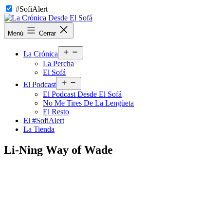
Saltar
#SofiAlert
al
contenido
La
Menú
Cerrar
Crónica
Desde
Abrir
El
La Crónica
el
Sofá
La Percha
menú
El Sofá
Abrir
El Podcast
el
El Podcast Desde El Sofá
menú
No Me Tires De La Lengüeta
El Resto
El #SofiAlert
La Tienda
Li-Ning Way of Wade