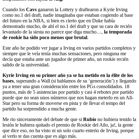
Cuando los
Cavs
ganaron la Lottery y draftearon a Kyrie Irving
como no.1 del draft, nadie imaginaba que estaban cogiendo al base
del futuro en la NBA, si bien es cierto que en Duke había
demostrado mucho, de ahí el no.1 del draft y que su cara de recién
levantado de la siesta no parece que diga mucho…,
la temporada
de rookie ha sido poco menos que brutal
.
Este año he podido ver jugar a Irving en varios partidos completos y
siempre que le veía tenía muchas sensaciones, pero ninguna me
decía que estaba ante un jugador de primer año, un rookie recién
salido de la universidad.
Kyrie Irving en su primer año ya se ha metido en la élite de los
bases
, superando a Wall (si hablamos de su ‘generación’) y llegando
ya a tener una gran consideración entre los PGs consolidados. 18
puntos, más de 5 asistencias por partido y casi 4 rebotes por partido
puede que no sean unos números que nos hagan meterlo en un All-
Star pero su forma de moverse en pista y de llevar el tempo del
partido ha sorprendido a mucha gente.
Me rio sinceramente del debate de que si
Rubio
no hubiera tenido la
lesión le hubiera quitado el premio de Rookie del Año, ja!, la gente
que dice eso, no ha visto ni un solo cuarto enterio de Irving, porque
al verlo te das cuenta que es algo más.