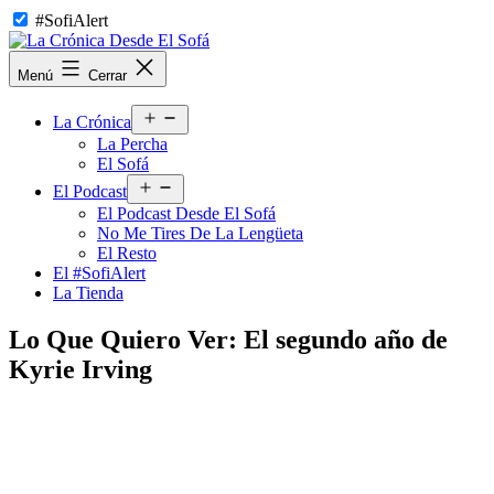
Saltar
#SofiAlert
al
contenido
La
Menú
Cerrar
Crónica
Desde
Abrir
El
La Crónica
el
Sofá
La Percha
menú
El Sofá
Abrir
El Podcast
el
El Podcast Desde El Sofá
menú
No Me Tires De La Lengüeta
El Resto
El #SofiAlert
La Tienda
Lo Que Quiero Ver: El segundo año de
Kyrie Irving