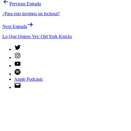
Navegación
Previous Entrada
de
¿Para esto tuvimos un lockout?
entradas
Next Entrada
Lo Que Quiero Ver: Old York Knicks
Twitter
Instagram
YouTube
Spotify
Apple Podcasts
Email