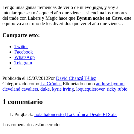
Tengo unas ganas tremendas de verlo de nuevo jugar, y voy a
intentar que sea más que el año que viene… si encima los rumores
del trade con Lakers y Magic hace que
Bynum acabe en Cavs
, este
equipo va a ser uno de los divertidos que ver el año que viene…
Comparte esto:
Twitter
Facebook
WhatsApp
Telegram
Publicada el
15/07/2012
Por
David Chanzá Téllez
Categorizado como
La Crónica
Etiquetado como
andrew bynum
,
cleveland cavaliers
,
duke
,
kyrie irving
,
loquequierover
,
ricky rubio
1 comentario
Pingback:
hola baloncesto | La Crónica Desde El Sofá
Los comentarios están cerrados.