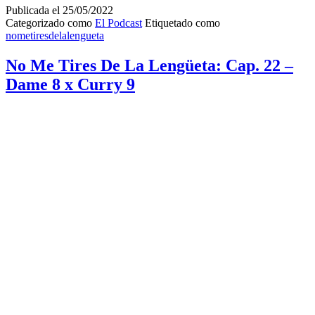
x
Publicada el
25/05/2022
Lebron
Categorizado como
El Podcast
Etiquetado como
19
nometiresdelalengueta
No Me Tires De La Lengüeta: Cap. 22 –
Dame 8 x Curry 9