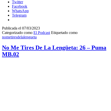
La
Twitter
Lengüeta:
Facebook
27
WhatsApp
–
Telegram
DON
Issue
4
Publicada el
07/03/2023
x
Categorizado como
El Podcast
Etiquetado como
Cosmic
nometiresdelalengueta
Unity
2
No Me Tires De La Lengüeta: 26 – Puma
MB.02