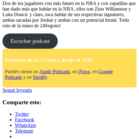
Dos de los jugadores con más futuro en la NBA y con zapatillas que
han dado más que hablar en la NBA, ellos son Zion Williamson y
Luka Doncic y claro, toca hablar de sus respectivas signatures,
ambas sacadas por Jordan y ambas con un potencial brutal. Todo
esto de la mano de 24Segons!
Escuchar podcast
Podcasts de la Crónica desde el Sofá
Puedes oirnos en
Apple Podcasts
, en
iVoox
, en
Google
Podcasts
y en
Spotify
.
No
Seguir leyendo
Me
Tires
Comparte esto:
De
La
Twitter
Lengüeta:
Facebook
28
WhatsApp
–
Telegram
Luka