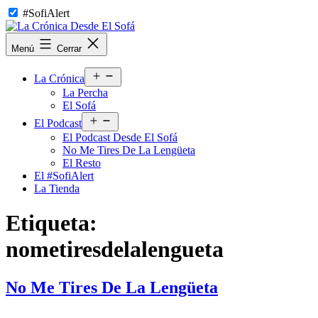
Saltar
#SofiAlert
al
contenido
La
Menú
Cerrar
Crónica
Desde
Abrir
El
La Crónica
el
Sofá
La Percha
menú
El Sofá
Abrir
El Podcast
el
El Podcast Desde El Sofá
menú
No Me Tires De La Lengüeta
El Resto
El #SofiAlert
La Tienda
Etiqueta:
nometiresdelalengueta
No Me Tires De La Lengüeta