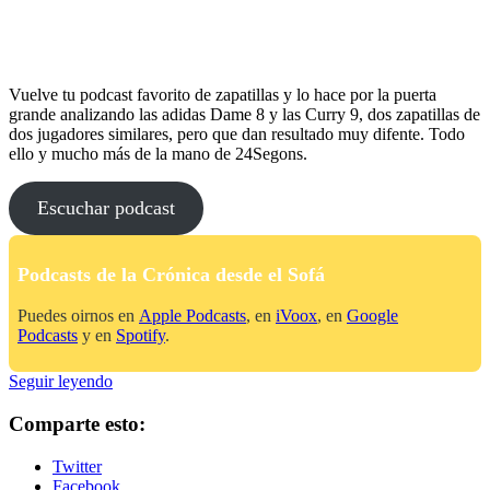
Vuelve tu podcast favorito de zapatillas y lo hace por la puerta
grande analizando las adidas Dame 8 y las Curry 9, dos zapatillas de
dos jugadores similares, pero que dan resultado muy difente. Todo
ello y mucho más de la mano de 24Segons.
Escuchar podcast
Podcasts de la Crónica desde el Sofá
Puedes oirnos en
Apple Podcasts
, en
iVoox
, en
Google
Podcasts
y en
Spotify
.
No
Seguir leyendo
Me
Tires
Comparte esto:
De
La
Twitter
Lengüeta:
Facebook