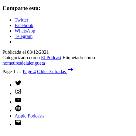
Me
Tires
Comparte esto:
De
La
Twitter
Lengüeta:
Facebook
Cap.
WhatsApp
22
Telegram
–
All
Star
Publicada el
03/12/2021
BB
Categorizado como
El Podcast
Etiquetado como
Jet
nometiresdelalengueta
x
Paginación
Page 1
…
Page 4
Older
Entradas
Trae
de
Young
Twitter
1
entradas
Instagram
YouTube
Spotify
Apple Podcasts
Email