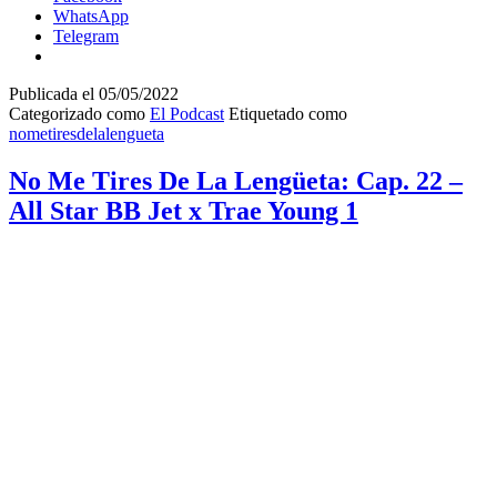
Cap.
WhatsApp
22
Telegram
–
Dame
8
Publicada el
05/05/2022
x
Categorizado como
El Podcast
Etiquetado como
Curry
nometiresdelalengueta
9
No Me Tires De La Lengüeta: Cap. 22 –
All Star BB Jet x Trae Young 1