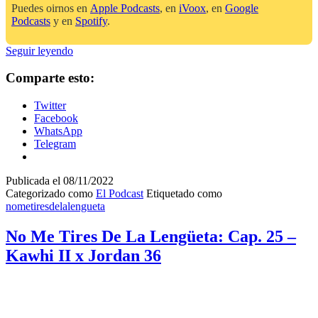
Puedes oirnos en
Apple Podcasts
, en
iVoox
, en
Google
Podcasts
y en
Spotify
.
No
Seguir leyendo
Me
Tires
Comparte esto:
De
La
Twitter
Lengüeta:
Facebook
26
WhatsApp
–
Telegram
Puma
MB.02
Publicada el
08/11/2022
Categorizado como
El Podcast
Etiquetado como
nometiresdelalengueta
No Me Tires De La Lengüeta: Cap. 25 –
Kawhi II x Jordan 36