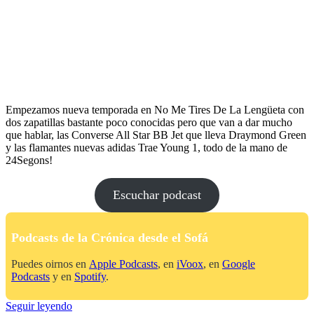
Empezamos nueva temporada en No Me Tires De La Lengüeta con
dos zapatillas bastante poco conocidas pero que van a dar mucho
que hablar, las Converse All Star BB Jet que lleva Draymond Green
y las flamantes nuevas adidas Trae Young 1, todo de la mano de
24Segons!
Escuchar podcast
Podcasts de la Crónica desde el Sofá
Puedes oirnos en
Apple Podcasts
, en
iVoox
, en
Google
Podcasts
y en
Spotify
.
No
Seguir leyendo