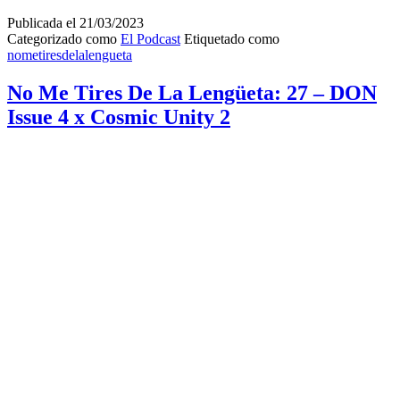
1
x
Publicada el
21/03/2023
Zion
Categorizado como
El Podcast
Etiquetado como
2
nometiresdelalengueta
No Me Tires De La Lengüeta: 27 – DON
Issue 4 x Cosmic Unity 2