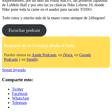
sorprendentes, por un lado las Puma MB.01, las primeras zapatillas
de LaMelo Ball y por otro las ya clásicas Nike Lebron 19, donde
Nike pone toda la carne en el asador para sacarlo TODO.
Todo estoy y mucho más de la mano como siempre de 24Segons!
Escuchar podcast
Podcasts de la Crónica desde el Sofá
Puedes oirnos en
Apple Podcasts
, en
iVoox
, en
Google
Podcasts
y en
Spotify
.
No
Seguir leyendo
Me
Tires
Comparte esto:
De
La
Twitter
Lengüeta:
Facebook
Cap.
WhatsApp
24
Telegram
–
MB.01