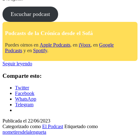
Escuchar podcast
Podcasts de la Crónica desde el Sofá
Puedes oirnos en
Apple Podcasts
, en
iVoox
, en
Google
Podcasts
y en
Spotify
.
No
Seguir leyendo
Me
Tires
Comparte esto:
De
La
Twitter
Lengüeta
Facebook
WhatsApp
Telegram
Publicada el
22/06/2023
Categorizado como
El Podcast
Etiquetado como
nometiresdelalengueta