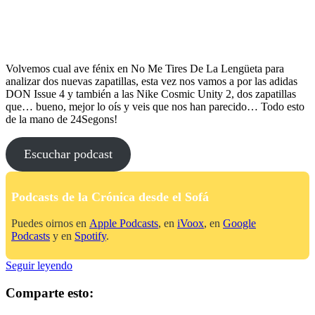
Volvemos cual ave fénix en No Me Tires De La Lengüeta para
analizar dos nuevas zapatillas, esta vez nos vamos a por las adidas
DON Issue 4 y también a las Nike Cosmic Unity 2, dos zapatillas
que… bueno, mejor lo oís y veis que nos han parecido… Todo esto
de la mano de 24Segons!
Escuchar podcast
Podcasts de la Crónica desde el Sofá
Puedes oirnos en
Apple Podcasts
, en
iVoox
, en
Google
Podcasts
y en
Spotify
.
No
Seguir leyendo
Me
Tires
Comparte esto:
De