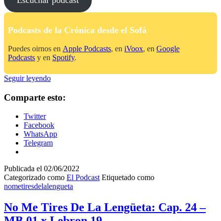
Podcasts de la Crónica desde el Sofá
Puedes oirnos en
Apple Podcasts
, en
iVoox
, en
Google
Podcasts
y en
Spotify
.
No
Seguir leyendo
Me
Tires
Comparte esto:
De
La
Twitter
Lengüeta:
Facebook
Cap.
WhatsApp
25
Telegram
–
Kawhi
II
Publicada el
02/06/2022
x
Categorizado como
El Podcast
Etiquetado como
Jordan
nometiresdelalengueta
36
No Me Tires De La Lengüeta: Cap. 24 –
MB.01 x Lebron 19