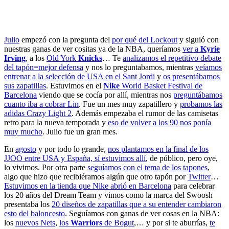
Julio
empezó con la pregunta del
por qué del Lockout
y siguió con
nuestras ganas de ver cositas ya de la NBA, queríamos
ver a
Kyrie
Irving
, a los
Old York
Knicks
… Te
analizamos el repetitivo debate
del tapón=mejor defensa
y nos lo preguntabamos, mientras
veíamos
entrenar a la selección de USA en el Sant Jordi
y
os presentábamos
sus zapatillas
. Estuvimos en el
Nike
World Basket Festival de
Barcelona
viendo que se cocía por allí, mientras nos
preguntábamos
cuanto iba a cobrar Lin
. Fue un mes muy zapatillero y
probamos las
adidas Crazy Light 2
. Además empezaba el rumor de las camisetas
retro para la nueva temporada y
eso de volver a los 90 nos ponía
muy mucho
. Julio fue un gran mes.
En
agosto
y por todo lo grande,
nos plantamos en la final de los
JJOO entre USA y España, sí estuvimos allí
, de público, pero oye,
lo vivimos. Por otra parte
seguíamos con el tema de los tapones
,
algo que hizo que recibiéramos algún que otro tapón por
Twitter
…
Estuvimos en la tienda que Nike abrió en Barcelona
para celebrar
los 20 años del Dream Team y vimos como la marca del Swoosh
presentaba los
20 diseños de zapatillas que a su entender cambiaron
esto del baloncesto
. Seguíamos con ganas de ver cosas en la NBA:
los
nuevos Nets
,
los
Warriors
de Bogut
,… y por si te aburrías,
te