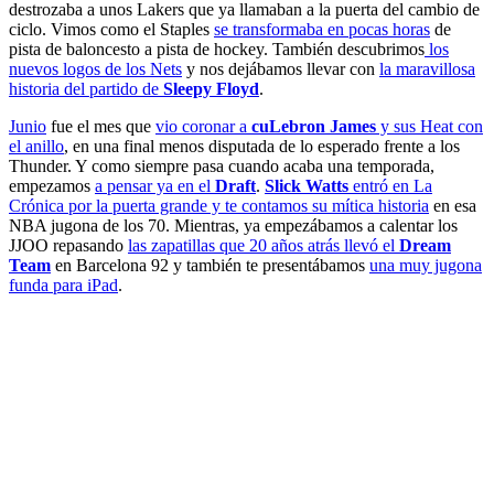
destrozaba a unos Lakers que ya llamaban a la puerta del cambio de
ciclo. Vimos como el Staples
se transformaba en pocas horas
de
pista de baloncesto a pista de hockey. También descubrimos
los
nuevos logos de los Nets
y nos dejábamos llevar con
la maravillosa
historia del partido de
Sleepy Floyd
.
Junio
fue el mes que
vio coronar a
cuLebron James
y sus Heat con
el anillo
, en una final menos disputada de lo esperado frente a los
Thunder. Y como siempre pasa cuando acaba una temporada,
empezamos
a pensar ya en el
Draft
.
Slick Watts
entró en La
Crónica por la puerta grande y te contamos su mítica historia
en esa
NBA jugona de los 70. Mientras, ya empezábamos a calentar los
JJOO repasando
las zapatillas que 20 años atrás llevó el
Dream
Team
en Barcelona 92 y también te presentábamos
una muy jugona
funda para iPad
.