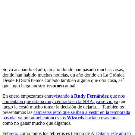
Se va acabando el año, un año donde han pasado muchas cosas,
donde han habido muchas noticias, un año donde en La Crónica
Desde El Sofá hemos contado también alguna que otra cosa, así
que, aquí llega nuestro
resumen
anual.
En
enero
empezamos
entrevistando a
Rudy Fernández
que nos
comentaba que estaba muy centrado en la NBA, ya se vio ya
que
luego le costó mucho tomar la decisión de dejarla… También os
presentamos las
camisetas retro que se iban a vestir en la temporada
pasada
,
ya por aquel entonces los
Wizards
hacían cosas raras
…
como no ganar mucho que digamos.
Febrero
, como todos los febreros es tiempo de
All-Star y este año lo