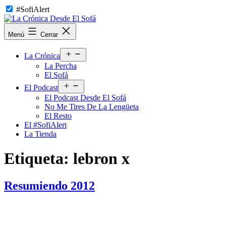
Saltar
#SofiAlert
al
contenido
La
Menú
Cerrar
Crónica
Desde
Abrir
El
La Crónica
el
Sofá
La Percha
menú
El Sofá
Abrir
El Podcast
el
El Podcast Desde El Sofá
menú
No Me Tires De La Lengüeta
El Resto
El #SofiAlert
La Tienda
Etiqueta:
lebron x
Resumiendo 2012