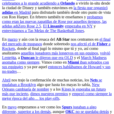
celebramos a lo grande acudiendo a
Orlando
a vivirlo in-situ desde
la ciudad de Disney y también estuvimos en
la fiesta que organizó
adidas
en Madrid
para disfrutarlo también desde otro punto de vista
con Ron Harper. En febrero también te enseñamos y
probamos
como eran las nuevas zapatillas de Rose por aquellos tiempos, las
adidas adiZero Rose 2.5
.
El
Linsanity
empezaba en NY
y
entrevistamos a Tas Melas de The Basketball Jones
.
En
marzo
y aún con la resaca del
All-Star
nos centramos en
el final
del mercado de traspasos
donde sobretodo
nos afectó el de
Fisher
a
Rockets
, donde al final jugó lo mismo que tú y yo, así como
analizamos
aquellos jugadores más longevos en sus equipos
,
volvió
Lentejita
, a
Duncan
le dijeron que era OLD
y el
March Madness
asomaba como siempre
. Vimos como en
Miami
iban sobrados con
sus equipajes
y ya por aquel
entonces hablábamos de Howard y sus
no-trades
…
Abril
nos trajo la confirmación de muchas noticias, los
Nets
se
mudaban a Brooklyn
algo que hasta los mayas lo sabía,
New
Orleans cambiaría de nombre
y a los
Kings le esperaba un futuro
más que incierto
,
dimos nuestros premios
y
empezó como siempre la
mejor época del año… los play-offs
.
En
mayo
empezamos a ver como los
Spurs
jugaban a algo
diferente, superior a los demás
, aunque
OKC
no se quedaba detrás
y