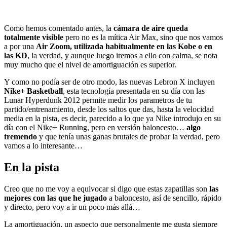
Como hemos comentado antes, la
cámara de aire queda
totalmente visible
pero no es la mítica Air Max, sino que nos vamos
a por una
Air Zoom, utilizada habitualmente en las Kobe o en
las KD
, la verdad, y aunque luego iremos a ello con calma, se nota
muy mucho que el nivel de amortiguación es superior.
Y como no podía ser de otro modo, las nuevas Lebron X incluyen
Nike+ Basketball
, esta tecnología presentada en su día con las
Lunar Hyperdunk 2012 permite medir los parametros de tu
partido/entrenamiento, desde los saltos que das, hasta la velocidad
media en la pista, es decir, parecido a lo que ya Nike introdujo en su
día con el Nike+ Running, pero en versión baloncesto…
algo
tremendo
y que tenía unas ganas brutales de probar la verdad, pero
vamos a lo interesante…
En la pista
Creo que no me voy a equivocar si digo que estas zapatillas son
las
mejores con las que he jugado
a baloncesto, así de sencillo, rápido
y directo, pero voy a ir un poco más allá…
La amortiguación, un aspecto que personalmente me gusta siempre