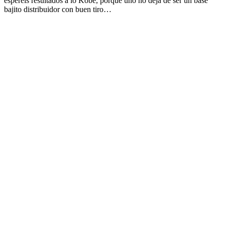
esperéis resultados a lo Kobe, porque uno no deja de ser un base
bajito distribuidor con buen tiro…