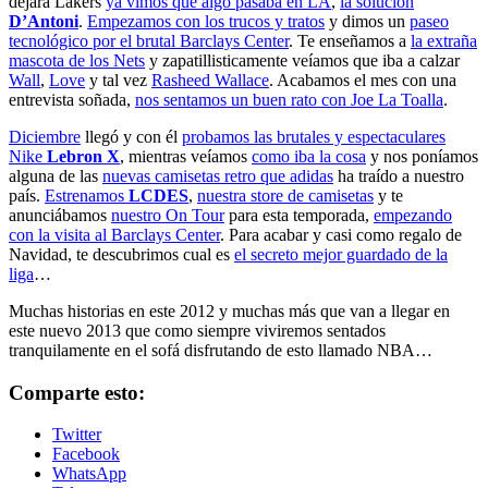
dejara Lakers
ya vimos que algo pasaba en LA
,
la solución
D’Antoni
.
Empezamos con los trucos y tratos
y dimos un
paseo
tecnológico por el brutal Barclays Center
. Te enseñamos a
la extraña
mascota de los Nets
y zapatillisticamente veíamos que iba a calzar
Wall
,
Love
y tal vez
Rasheed Wallace
. Acabamos el mes con una
entrevista soñada,
nos sentamos un buen rato con Joe La Toalla
.
Diciembre
llegó y con él
probamos las brutales y espectaculares
Nike
Lebron X
, mientras veíamos
como iba la cosa
y nos poníamos
alguna de las
nuevas camisetas retro que adidas
ha traído a nuestro
país.
Estrenamos
LCDES
,
nuestra store de camisetas
y te
anunciábamos
nuestro On Tour
para esta temporada,
empezando
con la visita al Barclays Center
. Para acabar y casi como regalo de
Navidad, te descubrimos cual es
el secreto mejor guardado de la
liga
…
Muchas historias en este 2012 y muchas más que van a llegar en
este nuevo 2013 que como siempre viviremos sentados
tranquilamente en el sofá disfrutando de esto llamado NBA…
Comparte esto:
Twitter
Facebook
WhatsApp