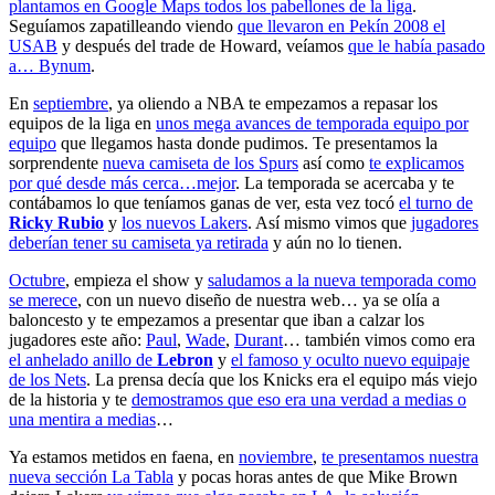
plantamos en Google Maps todos los pabellones de la liga
.
Seguíamos zapatilleando viendo
que llevaron en Pekín 2008 el
USAB
y después del trade de Howard, veíamos
que le había pasado
a… Bynum
.
En
septiembre
, ya oliendo a NBA te empezamos a repasar los
equipos de la liga en
unos mega avances de temporada equipo por
equipo
que llegamos hasta donde pudimos. Te presentamos la
sorprendente
nueva camiseta de los Spurs
así como
te explicamos
por qué desde más cerca…mejor
. La temporada se acercaba y te
contábamos lo que teníamos ganas de ver, esta vez tocó
el turno de
Ricky Rubio
y
los nuevos Lakers
. Así mismo vimos que
jugadores
deberían tener su camiseta ya retirada
y aún no lo tienen.
Octubre
, empieza el show y
saludamos a la nueva temporada como
se merece
, con un nuevo diseño de nuestra web… ya se olía a
baloncesto y te empezamos a presentar que iban a calzar los
jugadores este año:
Paul
,
Wade
,
Durant
… también vimos como era
el anhelado anillo de
Lebron
y
el famoso y oculto nuevo equipaje
de los Nets
. La prensa decía que los Knicks era el equipo más viejo
de la historia y te
demostramos que eso era una verdad a medias o
una mentira a medias
…
Ya estamos metidos en faena, en
noviembre
,
te presentamos nuestra
nueva sección La Tabla
y pocas horas antes de que Mike Brown