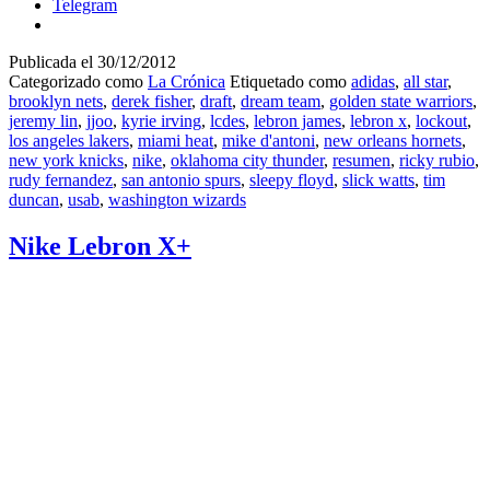
Telegram
Publicada el
30/12/2012
Categorizado como
La Crónica
Etiquetado como
adidas
,
all star
,
brooklyn nets
,
derek fisher
,
draft
,
dream team
,
golden state warriors
,
jeremy lin
,
jjoo
,
kyrie irving
,
lcdes
,
lebron james
,
lebron x
,
lockout
,
los angeles lakers
,
miami heat
,
mike d'antoni
,
new orleans hornets
,
new york knicks
,
nike
,
oklahoma city thunder
,
resumen
,
ricky rubio
,
rudy fernandez
,
san antonio spurs
,
sleepy floyd
,
slick watts
,
tim
duncan
,
usab
,
washington wizards
Nike Lebron X+