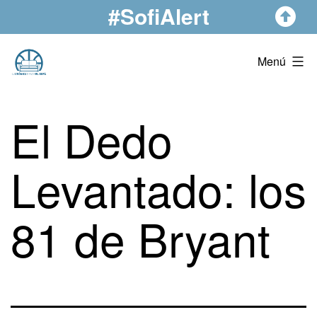
#SofiAlert
Saltar
al
contenido
La
Menú
Crónica
Desde
El Dedo
El
Sofá
Levantado: los
81 de Bryant