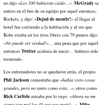
McGrady
no dijo «
Los 100 hubieran caído…
«.
se
entero en el bus de su equipo por aquel entonces,
Dejad de mentir!
Rockets, y dijo: «
» al llegar al
hotel fue corriendo a la habitación y al ver que
Kobe estaba en los tiros libres con 79 puntos dijo:
«
No puede ser verdad!
«… una pena que por aquel
Twitter
entonces
acabara de nacer… hubiera sido
tremendo.
Los entrenadores no se quedaron atrás, el propio
Phil Jackson
comentaba que «
había visto cosas
grandes, pero no tanto como esta…
«, otros como
Rick Carlisle
miraba por lo suyo: «
Ahora no me
Mike
sienta tan mal los 45 que nos metió…
«.