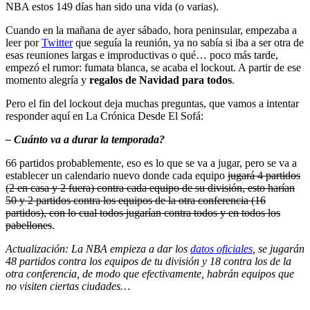
NBA estos 149 días han sido una vida (o varias).
Cuando en la mañana de ayer sábado, hora peninsular, empezaba a
leer por
Twitter
que seguía la reunión, ya no sabía si iba a ser otra de
esas reuniones largas e improductivas o qué… poco más tarde,
empezó el rumor: fumata blanca, se acaba el lockout. A partir de ese
momento alegría y
regalos de Navidad para todos
.
Pero el fin del lockout deja muchas preguntas, que vamos a intentar
responder aquí en La Crónica Desde El Sofá:
– Cuánto va a durar la temporada?
66 partidos probablemente, eso es lo que se va a jugar, pero se va a
establecer un calendario nuevo donde cada equipo
jugará 4 partidos
(2 en casa y 2 fuera) contra cada equipo de su división, esto harían
50 y 2 partidos contra los equipos de la otra conferencia (16
partidos), con lo cual todos jugarían contra todos y en todos los
pabellones
.
Actualización: La NBA empieza a dar los
datos oficiales
, se jugarán
48 partidos contra los equipos de tu división y 18 contra los de la
otra conferencia, de modo que efectivamente, habrán equipos que
no visiten ciertas ciudades…