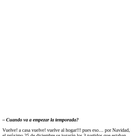
– Cuando va a empezar la temporada?
Vuelve! a casa vuelve! vuelve al hogar!!! pues eso… por Navidad,
el próximo 25 de diciembre se jugarán los 3 partidos que estaban