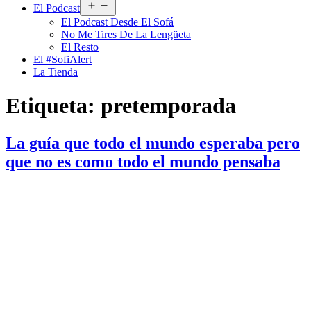
Abrir
El Podcast
el
El Podcast Desde El Sofá
menú
No Me Tires De La Lengüeta
El Resto
El #SofiAlert
La Tienda
Etiqueta:
pretemporada
La guía que todo el mundo esperaba pero
que no es como todo el mundo pensaba