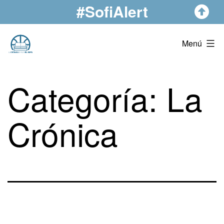
#SofiAlert
Saltar
al
contenido
La
Menú
Crónica
Desde
Categoría:
La
El
Sofá
Crónica