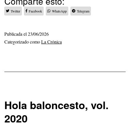
Comparte esto:
Nikis
Twitter
Facebook
WhatsApp
Telegram
en
cinco
Publicada el
23/06/2026
Categorizado como
La Crónica
Hola baloncesto, vol.
2020