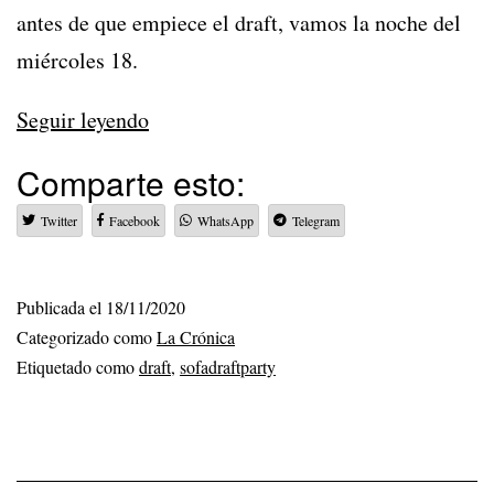
antes de que empiece el draft, vamos la noche del
miércoles 18.
Sofá
Seguir leyendo
Draft
Comparte esto:
Party
Twitter
Facebook
WhatsApp
Telegram
2020
Publicada el
18/11/2020
Categorizado como
La Crónica
Etiquetado como
draft
,
sofadraftparty