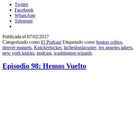
Twitter
Facebook
WhatsApp
Telegram
Publicada el
07/02/2017
Categorizado como
El Podcast
Etiquetado como
boston celtics
,
denver nuggets
,
Knickerfucker
,
lacheslonlacustre
,
los angeles lakers
,
new york knicks
,
podcast
,
washington wizards
Episodio 98: Hemos Vuelto