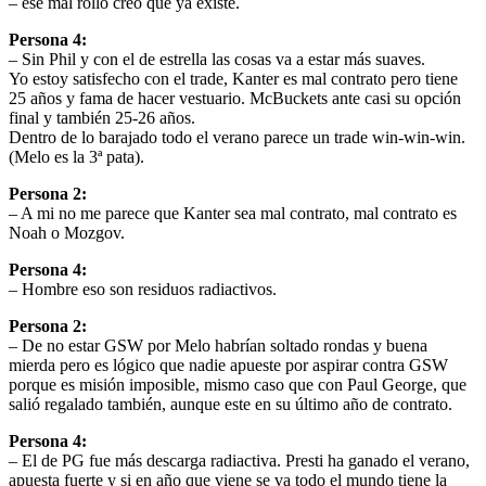
– ese mal rollo creo que ya existe.
Persona 4:
– Sin Phil y con el de estrella las cosas va a estar más suaves.
Yo estoy satisfecho con el trade, Kanter es mal contrato pero tiene
25 años y fama de hacer vestuario. McBuckets ante casi su opción
final y también 25-26 años.
Dentro de lo barajado todo el verano parece un trade win-win-win.
(Melo es la 3ª pata).
Persona 2:
– A mi no me parece que Kanter sea mal contrato, mal contrato es
Noah o Mozgov.
Persona 4:
– Hombre eso son residuos radiactivos.
Persona 2:
– De no estar GSW por Melo habrían soltado rondas y buena
mierda pero es lógico que nadie apueste por aspirar contra GSW
porque es misión imposible, mismo caso que con Paul George, que
salió regalado también, aunque este en su último año de contrato.
Persona 4:
– El de PG fue más descarga radiactiva. Presti ha ganado el verano,
apuesta fuerte y si en año que viene se va todo el mundo tiene la