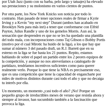
por Utah Jazz (junto con su barba, pelo largo y tatuajes) ha elevado
sus prestaciones y su molonismo en varios cientos de puntos.
Por otra parte, los New York Knicks son noticia por todo lo
contrario. Han pasado de tener opciones reales de firmar a Kyrie
Irving y a Kevin “my next step” Durant (ambos han acabado en
Brooklyn Nets para más inri) a tener que conformarse con Elfrid
Payton, Julius Randle y uno de los gemelos Morris. Aun así, la
sensación que desprenden es que no se les ha quedado una plantilla
del todo mala, con incorporaciones como Taj Gibson o Bobby Portis
(motivo por el cual Mirotic ha huido de la liga), a los que hay que
sumar al número 3 del pasado draft, un R.J. Barrett que en su
estreno en la liga se fue hasta los 21 puntos. Repito, estamos
hablando de sobre el papel un partido entre los 2 peores equipos de
la competición, y aunque no nos atreveríamos a catalogarlo de
partidazo, tendríamos incentivos suficientes como para querer
realmente verlo. Porque lo que tiene la NBA es precisamente eso,
que es una competición que tiene la capacidad de engancharte por
miles de motivos distintos durante casi todo el año y que no decaiga
tu interés por ella.
Un momento, un momento ¿casi todo el año? ¡No! Porque un
pequeño grupo de irreductibles meses de verano que resistía ahora y
siempre al invasor, han sucumbido también a la fascinación que
provoca la liga.