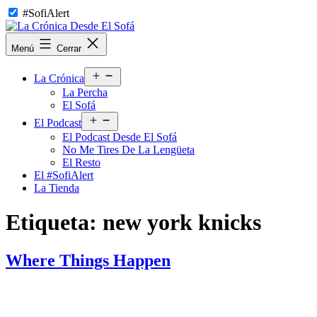
Saltar
#SofiAlert
al
contenido
La
Menú
Cerrar
Crónica
Desde
Abrir
El
La Crónica
el
Sofá
La Percha
menú
El Sofá
Abrir
El Podcast
el
El Podcast Desde El Sofá
menú
No Me Tires De La Lengüeta
El Resto
El #SofiAlert
La Tienda
Etiqueta:
new york knicks
Where Things Happen