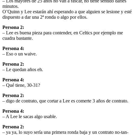
– Los mayores de 25 años no van a rascar, no tiene sentido darles
minutos.
O’Quinn y Lee estarán ahí esperando a que alguien se lesione y esté
dispuesto a dar una 2ª ronda o algo por ellos.
Persona 2:
– Lee es buena pieza para contender, en Celtics por ejemplo me
cuadra bastante.
Persona 4:
– Eso o un waive.
Persona 2:
– Le quedan años eh.
Persona 4:
– Qué tiene, 30-31?
Persona 2:
– digo de contrato, que cortar a Lee es comerte 3 años de contrato.
Persona 4:
– A Lee le sacas algo usable.
Persona 2:
– ya ya, lo suyo sería una primera ronda baja y un contrato no-tan-