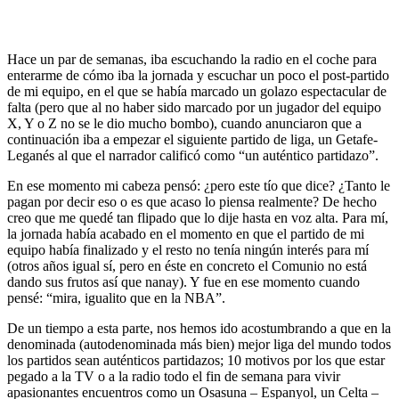
Hace un par de semanas, iba escuchando la radio en el coche para
enterarme de cómo iba la jornada y escuchar un poco el post-partido
de mi equipo, en el que se había marcado un golazo espectacular de
falta (pero que al no haber sido marcado por un jugador del equipo
X, Y o Z no se le dio mucho bombo), cuando anunciaron que a
continuación iba a empezar el siguiente partido de liga, un Getafe-
Leganés al que el narrador calificó como “un auténtico partidazo”.
En ese momento mi cabeza pensó: ¿pero este tío que dice? ¿Tanto le
pagan por decir eso o es que acaso lo piensa realmente? De hecho
creo que me quedé tan flipado que lo dije hasta en voz alta. Para mí,
la jornada había acabado en el momento en que el partido de mi
equipo había finalizado y el resto no tenía ningún interés para mí
(otros años igual sí, pero en éste en concreto el Comunio no está
dando sus frutos así que nanay). Y fue en ese momento cuando
pensé: “mira, igualito que en la NBA”.
De un tiempo a esta parte, nos hemos ido acostumbrando a que en la
denominada (autodenominada más bien) mejor liga del mundo todos
los partidos sean auténticos partidazos; 10 motivos por los que estar
pegado a la TV o a la radio todo el fin de semana para vivir
apasionantes encuentros como un Osasuna – Espanyol, un Celta –