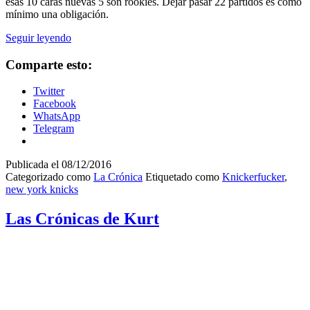
esas 10 caras nuevas 5 son rookies. Dejar pasar 22 partidos es como
mínimo una obligación.
1º
Seguir leyendo
cuarto
de
Comparte esto:
temporada
Twitter
Facebook
WhatsApp
Telegram
Publicada el
08/12/2016
Categorizado como
La Crónica
Etiquetado como
Knickerfucker
,
new york knicks
Las Crónicas de Kurt