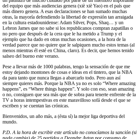
un patinazo de mucho cuidado por parte de un miembro importante
del equipo que más audiencias genera (xiè xiè Yao) en el país que
más dinero genera. A esas declaraciones se han sumado muchas
otras, la mayoría defendiendo la libertad de expresión tan arraigada
en la cultura estadounidense: Adam Silver, Pops, Shaq… y un
Lebron James que no sabe si los republicanos compran zapatillas o
no pero que después de la cera que le ha metido a Trump y el
ejemplo que ha dado en otras muchas ocasiones, a la hora de la
verdad parece que no quiere que le salpiquen mucho estos temas (al
menos mientras él esté en China, claro). Es decir, que hemos tenido
salseo del bueno este verano.
Pese a llevar más de 1000 palabras, tengo la sensación de que me
estoy dejando montones de cosas e ideas en el tintero, que la NBA
da para tanto que nunca llegas a abarcarlo todo. Pero aun así
siempre quieres más. Porque la NBA ya no es solo “Where amazing
happens”, es “Where things happen”. Y solo con eso, sean amazing
o no, consiguen que sea más que de sobra para tenerte enfrente de la
TV a horas intempestivas en este maravilloso sofá desde el que se
escriben y se cuentan las crónicas.
Bienvenidos, un año más, a (ésta sí) la mejor liga deportiva del
mundo.
P.D. A la hora de escribir este artículo no conocíamos la sanción (si
nada cambia) de 25 partidos a Deandre Ayton por consumo de