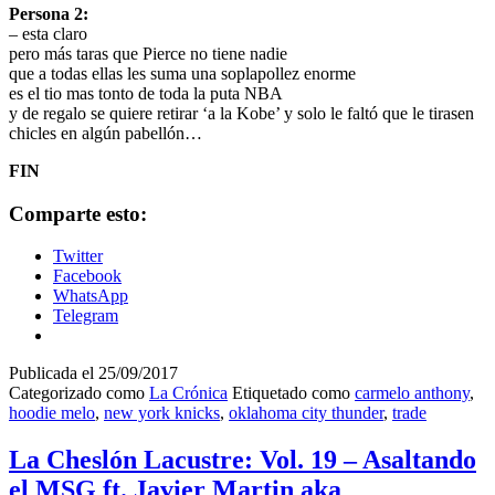
Persona 2:
– esta claro
pero más taras que Pierce no tiene nadie
que a todas ellas les suma una soplapollez enorme
es el tio mas tonto de toda la puta NBA
y de regalo se quiere retirar ‘a la Kobe’ y solo le faltó que le tirasen
chicles en algún pabellón…
FIN
Comparte esto:
Twitter
Facebook
WhatsApp
Telegram
Publicada el
25/09/2017
Categorizado como
La Crónica
Etiquetado como
carmelo anthony
,
hoodie melo
,
new york knicks
,
oklahoma city thunder
,
trade
La Cheslón Lacustre: Vol. 19 – Asaltando
el MSG ft. Javier Martin aka