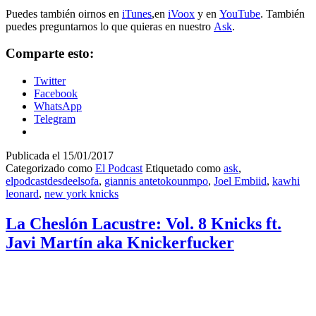
Puedes también oirnos en
iTunes
,en
iVoox
y en
YouTube
. También
puedes preguntarnos lo que quieras en nuestro
Ask
.
Comparte esto:
Twitter
Facebook
WhatsApp
Telegram
Publicada el
15/01/2017
Categorizado como
El Podcast
Etiquetado como
ask
,
elpodcastdesdeelsofa
,
giannis antetokounmpo
,
Joel Embiid
,
kawhi
leonard
,
new york knicks
La Cheslón Lacustre: Vol. 8 Knicks ft.
Javi Martín aka Knickerfucker