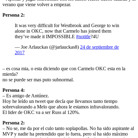
verano que viene volver a empezar.
Persona 2:
It was very difficult for Westbrook and George to win
alone in OKC, now that Carmelo has joined them
they’ve made it IMPOSSIBLE
#notitle
?4U
— Joe Arlauckas (@jarlauckas8)
24 de septiembre de
2017
– es cosa mia, o esta diciendo que con Carmelo OKC esta en la
mierda?
no se puede ser mas puto subnormal.
Persona 4:
– Es amigo de Antúnez.
Hoy he leído un tweet que decía que llevamos tanto tiempo
sobrevalorando a Melo que ahora le estamos infravalorando.
El lider de OKC va a ser Russ al 120%.
Persona 2:
– No se, me da por el culo tanto soplapollas. No ha sido aspirante al
MVP y nadie ha pretendido que lo fuera, pero sí ha sido máximo