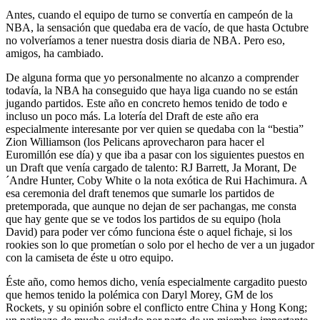
Antes, cuando el equipo de turno se convertía en campeón de la
NBA, la sensación que quedaba era de vacío, de que hasta Octubre
no volveríamos a tener nuestra dosis diaria de NBA. Pero eso,
amigos, ha cambiado.
De alguna forma que yo personalmente no alcanzo a comprender
todavía, la NBA ha conseguido que haya liga cuando no se están
jugando partidos. Este año en concreto hemos tenido de todo e
incluso un poco más. La lotería del Draft de este año era
especialmente interesante por ver quien se quedaba con la “bestia”
Zion Williamson (los Pelicans aprovecharon para hacer el
Euromillón ese día) y que iba a pasar con los siguientes puestos en
un Draft que venía cargado de talento: RJ Barrett, Ja Morant, De
´Andre Hunter, Coby White o la nota exótica de Rui Hachimura. A
esa ceremonia del draft tenemos que sumarle los partidos de
pretemporada, que aunque no dejan de ser pachangas, me consta
que hay gente que se ve todos los partidos de su equipo (hola
David) para poder ver cómo funciona éste o aquel fichaje, si los
rookies son lo que prometían o solo por el hecho de ver a un jugador
con la camiseta de éste u otro equipo.
Éste año, como hemos dicho, venía especialmente cargadito puesto
que hemos tenido la polémica con Daryl Morey, GM de los
Rockets, y su opinión sobre el conflicto entre China y Hong Kong;