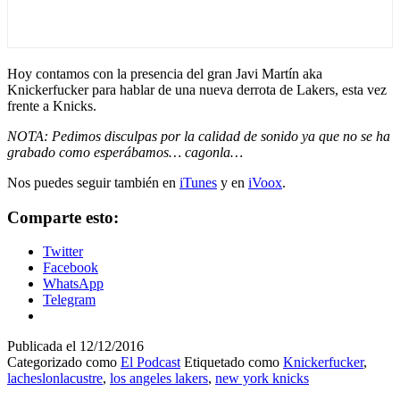
Hoy contamos con la presencia del gran Javi Martín aka
Knickerfucker para hablar de una nueva derrota de Lakers, esta vez
frente a Knicks.
NOTA: Pedimos disculpas por la calidad de sonido ya que no se ha
grabado como esperábamos… cagonla…
Nos puedes seguir también en
iTunes
y en
iVoox
.
Comparte esto:
Twitter
Facebook
WhatsApp
Telegram
Publicada el
12/12/2016
Categorizado como
El Podcast
Etiquetado como
Knickerfucker
,
lacheslonlacustre
,
los angeles lakers
,
new york knicks