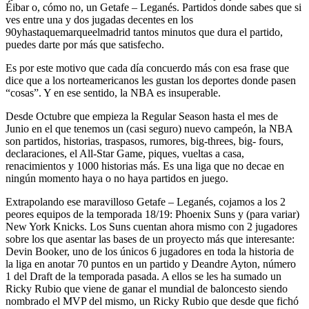
Éibar o, cómo no, un Getafe – Leganés. Partidos donde sabes que si
ves entre una y dos jugadas decentes en los
90yhastaquemarqueelmadrid tantos minutos que dura el partido,
puedes darte por más que satisfecho.
Es por este motivo que cada día concuerdo más con esa frase que
dice que a los norteamericanos les gustan los deportes donde pasen
“cosas”. Y en ese sentido, la NBA es insuperable.
Desde Octubre que empieza la Regular Season hasta el mes de
Junio en el que tenemos un (casi seguro) nuevo campeón, la NBA
son partidos, historias, traspasos, rumores, big-threes, big- fours,
declaraciones, el All-Star Game, piques, vueltas a casa,
renacimientos y 1000 historias más. Es una liga que no decae en
ningún momento haya o no haya partidos en juego.
Extrapolando ese maravilloso Getafe – Leganés, cojamos a los 2
peores equipos de la temporada 18/19: Phoenix Suns y (para variar)
New York Knicks. Los Suns cuentan ahora mismo con 2 jugadores
sobre los que asentar las bases de un proyecto más que interesante:
Devin Booker, uno de los únicos 6 jugadores en toda la historia de
la liga en anotar 70 puntos en un partido y Deandre Ayton, número
1 del Draft de la temporada pasada. A ellos se les ha sumado un
Ricky Rubio que viene de ganar el mundial de baloncesto siendo
nombrado el MVP del mismo, un Ricky Rubio que desde que fichó