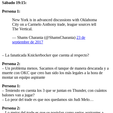
Sábado 19:15:
Persona 1:
New York is in advanced discussions with Oklahoma
City on a Carmelo Anthony trade, league sources tell
The Vertical.
— Shams Charania (@ShamsCharania)
23 de
septiembre de 2017
– La fanaticada Knickerbocker que cuenta al respecto?
Persona 2:
– Un problema menos. Sacamos el tanque de manera descarada y a
muerte con OKC que creo han sido los más legales a la hora de
montar un equipo aspirante
Persona 1:
– Teniendo en cuenta los 3 que se juntan en Thunder, con cuántos
balones van a jugar?
– Lo peor del trade es que nos quedamos sin Judi Melo…
Persona 2:
– Lo mejor del trade es que se postulan como serios aspirantes a