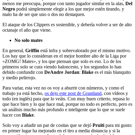
menos me preocupa, porque con tanto jugador similar en la alas,
Del
Negro
podrá simplemente elegir a los que mejor estén tirando, y
malo ha de ser que uno o dos no destaquen.
El ataque de los Clippers es sostenible, y debería volver a ser de alto
octanaje el año que viene.
No solo mates
En general,
Griffin
está infra y sobrevalorado por el mismo motivo.
Los hay que lo consideran en el mejor hombre alto de la Liga por
«ZOMG! Mates», y los que piensan que solo es eso. Lo de los
primeros solo se cura viendo baloncesto, y los segundos lo han
debido confundir con
DeAndre Jordan
:
Blake
es el más blanquito
y medio pelirrojo.
Para variar, esta vez no os voy a aburrir con números, y como el
trabajo ya está hecho,
os dejo este post de Grantland
, con vídeos y
todo (en inglés) para que lo veáis. Con muy buen criterio, repasa lo
que hace bien y lo que hace mal, porque no todo es perfecto, pero es
un análisis mucho más profundo e inteligente que lo que se suele
hacer con
Blake
.
Solo voy a añadir un par de cositas que se dejó
Pruiti
para mi gusto:
en primer lugar ha mejorado en el tiro a media distancia y si la