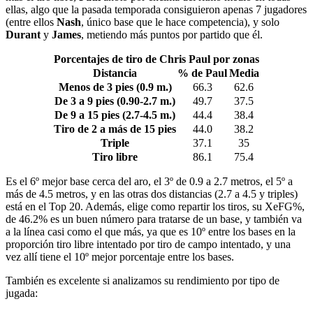
ellas, algo que la pasada temporada consiguieron apenas 7 jugadores
(entre ellos
Nash
, único base que le hace competencia), y solo
Durant
y
James
, metiendo más puntos por partido que él.
Porcentajes de tiro de Chris Paul por zonas
Distancia
% de Paul
Media
Menos de 3 pies (0.9 m.)
66.3
62.6
De 3 a 9 pies (0.90-2.7 m.)
49.7
37.5
De 9 a 15 pies (2.7-4.5 m.)
44.4
38.4
Tiro de 2 a más de 15 pies
44.0
38.2
Triple
37.1
35
Tiro libre
86.1
75.4
Es el 6º mejor base cerca del aro, el 3º de 0.9 a 2.7 metros, el 5º a
más de 4.5 metros, y en las otras dos distancias (2.7 a 4.5 y triples)
está en el Top 20. Además, elige como repartir los tiros, su XeFG%,
de 46.2% es un buen número para tratarse de un base, y también va
a la línea casi como el que más, ya que es 10º entre los bases en la
proporción tiro libre intentado por tiro de campo intentado, y una
vez allí tiene el 10º mejor porcentaje entre los bases.
También es excelente si analizamos su rendimiento por tipo de
jugada: