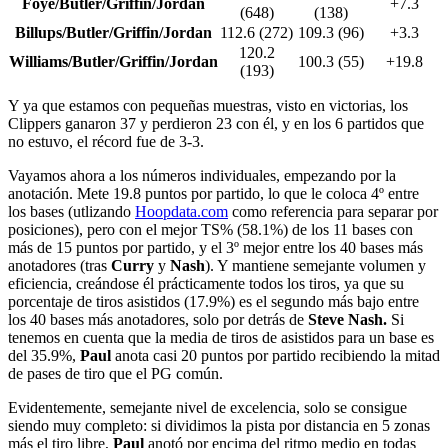
Foye/Butler/Griffin/Jordan
+7.3
(648)
(138)
Billups/Butler/Griffin/Jordan
112.6 (272)
109.3 (96)
+3.3
120.2
Williams/Butler/Griffin/Jordan
100.3 (55)
+19.8
(193)
Y ya que estamos con pequeñas muestras, visto en victorias, los
Clippers ganaron 37 y perdieron 23 con él, y en los 6 partidos que
no estuvo, el récord fue de 3-3.
Vayamos ahora a los números individuales, empezando por la
anotación. Mete 19.8 puntos por partido, lo que le coloca 4º entre
los bases (utlizando
Hoopdata.com
como referencia para separar por
posiciones), pero con el mejor TS% (58.1%) de los 11 bases con
más de 15 puntos por partido, y el 3º mejor entre los 40 bases más
anotadores (tras
Curry
y
Nash
). Y mantiene semejante volumen y
eficiencia, creándose él prácticamente todos los tiros, ya que su
porcentaje de tiros asistidos (17.9%) es el segundo más bajo entre
los 40 bases más anotadores, solo por detrás de
Steve Nash.
Si
tenemos en cuenta que la media de tiros de asistidos para un base es
del 35.9%,
Paul
anota casi 20 puntos por partido recibiendo la mitad
de pases de tiro que el PG común.
Evidentemente, semejante nivel de excelencia, solo se consigue
siendo muy completo: si dividimos la pista por distancia en 5 zonas
más el tiro libre,
Paul
anotó por encima del ritmo medio en todas