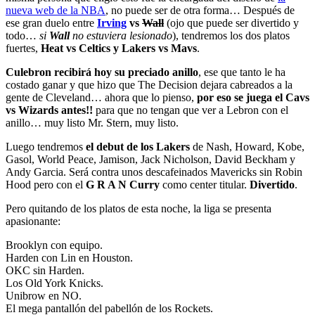
nueva web de la NBA
, no puede ser de otra forma… Después de
ese gran duelo entre
Irving
vs
Wall
(ojo que puede ser divertido y
todo…
si
Wall
no estuviera lesionado
), tendremos los dos platos
fuertes,
Heat vs Celtics y Lakers vs Mavs
.
Culebron recibirá hoy su preciado anillo
, ese que tanto le ha
costado ganar y que hizo que The Decision dejara cabreados a la
gente de Cleveland… ahora que lo pienso,
por eso se juega el Cavs
vs Wizards antes!!
para que no tengan que ver a Lebron con el
anillo… muy listo Mr. Stern, muy listo.
Luego tendremos
el debut de los Lakers
de Nash, Howard, Kobe,
Gasol, World Peace, Jamison, Jack Nicholson, David Beckham y
Andy Garcia. Será contra unos descafeinados Mavericks sin Robin
Hood pero con el
G R A N Curry
como center titular.
Divertido
.
Pero quitando de los platos de esta noche, la liga se presenta
apasionante:
Brooklyn con equipo.
Harden con Lin en Houston.
OKC sin Harden.
Los Old York Knicks.
Unibrow en NO.
El mega pantallón del pabellón de los Rockets.