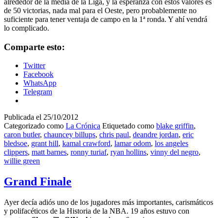
alrededor de la media de la Liga, y la esperanza con estos valores es
de 50 victorias, nada mal para el Oeste, pero probablemente no
suficiente para tener ventaja de campo en la 1ª ronda. Y ahí vendrá
lo complicado.
Comparte esto:
Twitter
Facebook
WhatsApp
Telegram
Publicada el
25/10/2012
Categorizado como
La Crónica
Etiquetado como
blake griffin
,
caron butler
,
chauncey billups
,
chris paul
,
deandre jordan
,
eric
bledsoe
,
grant hill
,
kamal crawford
,
lamar odom
,
los angeles
clippers
,
matt barnes
,
ronny turiaf
,
ryan hollins
,
vinny del negro
,
willie green
Grand Finale
Ayer decía adiós uno de los jugadores más importantes, carismáticos
y polifacéticos de la Historia de la NBA. 19 años estuvo con