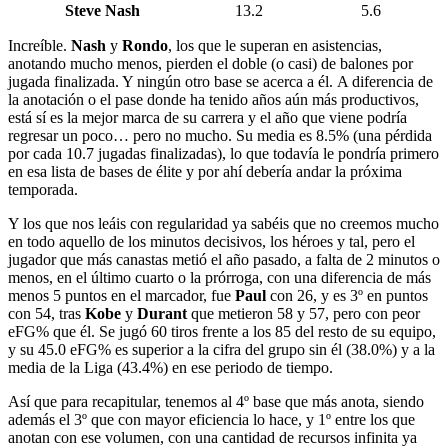
Steve Nash
13.2
5.6
Increíble.
Nash
y
Rondo
, los que le superan en asistencias,
anotando mucho menos, pierden el doble (o casi) de balones por
jugada finalizada. Y ningún otro base se acerca a él. A diferencia de
la anotación o el pase donde ha tenido años aún más productivos,
está sí es la mejor marca de su carrera y el año que viene podría
regresar un poco… pero no mucho. Su media es 8.5% (una pérdida
por cada 10.7 jugadas finalizadas), lo que todavía le pondría primero
en esa lista de bases de élite y por ahí debería andar la próxima
temporada.
Y los que nos leáis con regularidad ya sabéis que no creemos mucho
en todo aquello de los minutos decisivos, los héroes y tal, pero el
jugador que más canastas metió el año pasado, a falta de 2 minutos o
menos, en el último cuarto o la prórroga, con una diferencia de más
menos 5 puntos en el marcador, fue
Paul
con 26, y es 3º en puntos
con 54, tras
Kobe
y
Durant
que metieron 58 y 57, pero con peor
eFG% que él. Se jugó 60 tiros frente a los 85 del resto de su equipo,
y su 45.0 eFG% es superior a la cifra del grupo sin él (38.0%) y a la
media de la Liga (43.4%) en ese periodo de tiempo.
Así que para recapitular, tenemos al 4º base que más anota, siendo
además el 3º que con mayor eficiencia lo hace, y 1º entre los que
anotan con ese volumen, con una cantidad de recursos infinita ya