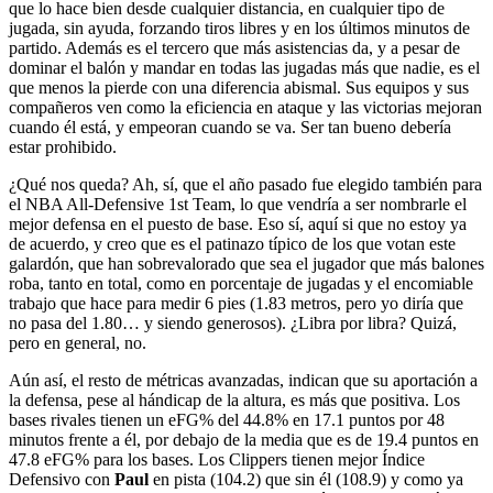
que lo hace bien desde cualquier distancia, en cualquier tipo de
jugada, sin ayuda, forzando tiros libres y en los últimos minutos de
partido. Además es el tercero que más asistencias da, y a pesar de
dominar el balón y mandar en todas las jugadas más que nadie, es el
que menos la pierde con una diferencia abismal. Sus equipos y sus
compañeros ven como la eficiencia en ataque y las victorias mejoran
cuando él está, y empeoran cuando se va. Ser tan bueno debería
estar prohibido.
¿Qué nos queda? Ah, sí, que el año pasado fue elegido también para
el NBA All-Defensive 1st Team, lo que vendría a ser nombrarle el
mejor defensa en el puesto de base. Eso sí, aquí si que no estoy ya
de acuerdo, y creo que es el patinazo típico de los que votan este
galardón, que han sobrevalorado que sea el jugador que más balones
roba, tanto en total, como en porcentaje de jugadas y el encomiable
trabajo que hace para medir 6 pies (1.83 metros, pero yo diría que
no pasa del 1.80… y siendo generosos). ¿Libra por libra? Quizá,
pero en general, no.
Aún así, el resto de métricas avanzadas, indican que su aportación a
la defensa, pese al hándicap de la altura, es más que positiva. Los
bases rivales tienen un eFG% del 44.8% en 17.1 puntos por 48
minutos frente a él, por debajo de la media que es de 19.4 puntos en
47.8 eFG% para los bases. Los Clippers tienen mejor Índice
Defensivo con
Paul
en pista (104.2) que sin él (108.9) y como ya