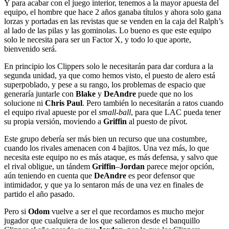
Y para acabar con el juego interior, tenemos a la mayor apuesta del
equipo, el hombre que hace 2 años ganaba títulos y ahora solo gana
lorzas y portadas en las revistas que se venden en la caja del Ralph’s
al lado de las pilas y las gominolas. Lo bueno es que este equipo
solo le necesita para ser un Factor X, y todo lo que aporte,
bienvenido será.
En principio los Clippers solo le necesitarán para dar cordura a la
segunda unidad, ya que como hemos visto, el puesto de alero está
superpoblado, y pese a su rango, los problemas de espacio que
generaría juntarle con
Blake
y
DeAndre
puede que no los
solucione ni
Chris Paul
. Pero también lo necesitarán a ratos cuando
el equipo rival apueste por el
small-ball
, para que LAC pueda tener
su propia versión, moviendo a
Griffin
al puesto de pívot.
Este grupo debería ser más bien un recurso que una costumbre,
cuando los rivales amenacen con 4 bajitos. Una vez más, lo que
necesita este equipo no es más ataque, es más defensa, y salvo que
el rival obligue, un tándem
Griffin
–
Jordan
parece mejor opción,
aún teniendo en cuenta que
DeAndre
es peor defensor que
intimidador, y que ya lo sentaron más de una vez en finales de
partido el año pasado.
Pero si
Odom
vuelve a ser el que recordamos es mucho mejor
jugador que cualquiera de los que salieron desde el banquillo