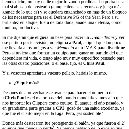
hemos dicho, no hay nadie mejor forzando pérdidas. Lo podrá pasar
mal si abusan de postearlo (aunque tiene sus recursos y juega más
grande de lo que es) y se quedará enganchado en más de un bloqueo
de los necesarios para ser el Defensive PG of the Year. Pero a su
brillantez en ataque, fuera de toda duda, añade una defensa, como
mínimo, productiva.
Si me dijeran que eligiera un base para hacer un
Dream Team
y ver
ese partido por televisión, no eligiría a
Paul
, al igual que tampoco
me llevaría a los amigos a ver
Memento
a un IMAX para divertirme.
Pero si tuviera que formar un equipo para ganar un partido del que
dependiera mi vida, o tengo algo muy muy especifico pensado para
las otras cuatro posiciones, o el base, fijo, es
Chris Paul
.
Y si vosotros apreciarais vuestro pellejo, haríais lo mismo.
¿Y qué más?
Después de aprovechar este avance para hacer el numerito de
«
Chris Paul
es el mejor base del mundo mundial» vamos a lo que
nos importa: los Clippers como equipo. El ataque, el año pasado, y
en grandísima parte gracias a
CP3
, gozó de una salud excelente, ya
que fue el cuarto mejor en la Liga. Pero, ¿es sostenible?
Donde más destacaron fue protegiendo el balón, ya que fueron el 2º
equipos que menos lo perdió. Ya hemos hablado de lo excelso que