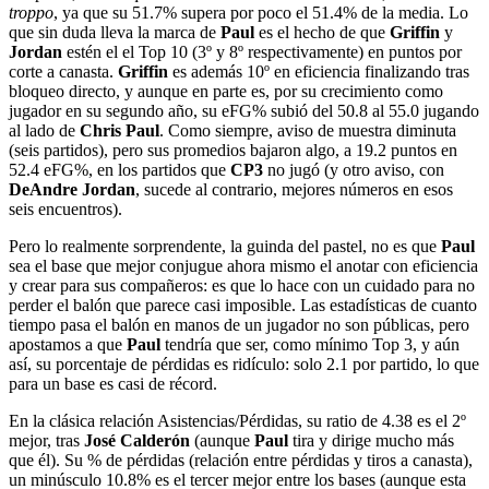
troppo
, ya que su 51.7% supera por poco el 51.4% de la media. Lo
que sin duda lleva la marca de
Paul
es el hecho de que
Griffin
y
Jordan
estén el el Top 10 (3º y 8º respectivamente) en puntos por
corte a canasta.
Griffin
es además 10º en eficiencia finalizando tras
bloqueo directo, y aunque en parte es, por su crecimiento como
jugador en su segundo año, su eFG% subió del 50.8 al 55.0 jugando
al lado de
Chris Paul
. Como siempre, aviso de muestra diminuta
(seis partidos), pero sus promedios bajaron algo, a 19.2 puntos en
52.4 eFG%, en los partidos que
CP3
no jugó (y otro aviso, con
DeAndre Jordan
, sucede al contrario, mejores números en esos
seis encuentros).
Pero lo realmente sorprendente, la guinda del pastel, no es que
Paul
sea el base que mejor conjugue ahora mismo el anotar con eficiencia
y crear para sus compañeros: es que lo hace con un cuidado para no
perder el balón que parece casi imposible. Las estadísticas de cuanto
tiempo pasa el balón en manos de un jugador no son públicas, pero
apostamos a que
Paul
tendría que ser, como mínimo Top 3, y aún
así, su porcentaje de pérdidas es ridículo: solo 2.1 por partido, lo que
para un base es casi de récord.
En la clásica relación Asistencias/Pérdidas, su ratio de 4.38 es el 2º
mejor, tras
José Calderón
(aunque
Paul
tira y dirige mucho más
que él). Su % de pérdidas (relación entre pérdidas y tiros a canasta),
un minúsculo 10.8% es el tercer mejor entre los bases (aunque esta