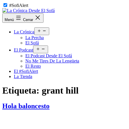
Saltar
#SofiAlert
al
contenido
La
Menú
Cerrar
Crónica
Desde
Abrir
El
La Crónica
el
Sofá
La Percha
menú
El Sofá
Abrir
El Podcast
el
El Podcast Desde El Sofá
menú
No Me Tires De La Lengüeta
El Resto
El #SofiAlert
La Tienda
Etiqueta:
grant hill
Hola baloncesto