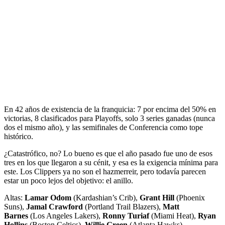
En 42 años de existencia de la franquicia: 7 por encima del 50% en
victorias, 8 clasificados para Playoffs, solo 3 series ganadas (nunca
dos el mismo año), y las semifinales de Conferencia como tope
histórico.
¿Catastrófico, no? Lo bueno es que el año pasado fue uno de esos
tres en los que llegaron a su cénit, y esa es la exigencia mínima para
este. Los Clippers ya no son el hazmerreir, pero todavía parecen
estar un poco lejos del objetivo: el anillo.
Altas:
Lamar Odom
(Kardashian’s Crib),
Grant Hill
(Phoenix
Suns),
Jamal Crawford
(Portland Trail Blazers),
Matt
Barnes
(Los Angeles Lakers),
Ronny Turiaf
(Miami Heat),
Ryan
Hollins
(Boston Celtics),
Willie Green
(Atlanta Hawks)