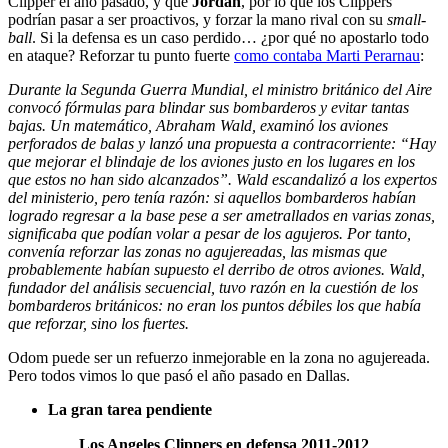
Clipper el año pasado, y que
Jordan
, por lo que los Clippers
podrían pasar a ser proactivos, y forzar la mano rival con su
small-
ball
. Si la defensa es un caso perdido… ¿por qué no apostarlo todo
en ataque? Reforzar tu punto fuerte
como contaba Marti Perarnau
:
Durante la Segunda Guerra Mundial, el ministro británico del Aire
convocó fórmulas para blindar sus bombarderos y evitar tantas
bajas. Un matemático, Abraham Wald, examinó los aviones
perforados de balas y lanzó una propuesta a contracorriente: “Hay
que mejorar el blindaje de los aviones justo en los lugares en los
que estos no han sido alcanzados”. Wald escandalizó a los expertos
del ministerio, pero tenía razón: si aquellos bombarderos habían
logrado regresar a la base pese a ser ametrallados en varias zonas,
significaba que podían volar a pesar de los agujeros. Por tanto,
convenía reforzar las zonas no agujereadas, las mismas que
probablemente habían supuesto el derribo de otros aviones. Wald,
fundador del análisis secuencial, tuvo razón en la cuestión de los
bombarderos británicos: no eran los puntos débiles los que había
que reforzar, sino los fuertes.
Odom puede ser un refuerzo inmejorable en la zona no agujereada.
Pero todos vimos lo que pasó el año pasado en Dallas.
La gran tarea pendiente
Los Angeles Clippers en defensa 2011-2012