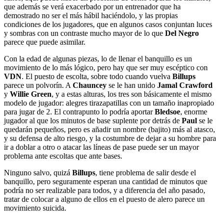
que además se verá exacerbado por un entrenador que ha
demostrado no ser el más hábil haciéndolo, y las propias
condiciones de los jugadores, que en algunos casos conjuntan luces
y sombras con un contraste mucho mayor de lo que
Del Negro
parece que puede asimilar.
Con la edad de algunas piezas, lo de llenar el banquillo es un
movimiento de lo más lógico, pero hay que ser muy escéptico con
VDN
. El puesto de escolta, sobre todo cuando vuelva
Billups
parece un polvorín. A
Chauncey
se le han unido
Jamal Crawford
y
Willie Green
, y a estas alturas, los tres son básicamente el mismo
modelo de jugador: alegres tirazapatillas con un tamaño inapropiado
para jugar de 2. El contrapunto lo podría aportar
Bledsoe
, enorme
jugador al que los minutos de base suplente por detrás de
Paul
se le
quedarán pequeños, pero es añadir un nombre (bajito) más al atasco,
y su defensa de alto riesgo, y la costumbre de dejar a su hombre para
ir a doblar a otro o atacar las líneas de pase puede ser un mayor
problema ante escoltas que ante bases.
Ninguno salvo, quizá
Billups
, tiene problema de salir desde el
banquillo, pero seguramente esperan una cantidad de minutos que
podría no ser realizable para todos, y a diferencia del año pasado,
tratar de colocar a alguno de ellos en el puesto de alero parece un
movimiento suicida.