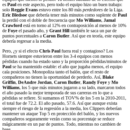
es
Paul
en este aspecto, pero todo el equipo hizo un buen trabajo:
solo
Reggie Evans
estuvo entre los 80 más
perdedores
de la Liga.
Eric Bledsoe
que debería tener más minutos como suplente de
Paul
la perdió con el doble de frecuencia que
Mo Williams
,
Jamal
Crawford
está en torno al 12% en contraposición al menos de 10%
de
Foye
el pasado año, y
Grant Hill
también le saca un par de
puntos porcentuales a
Caron Butler
. Así que en teoría, este equipo
debería regresar a la media.
Pero, ¿y si el efecto
Chris Paul
fuera real y contagioso? Los
Hornets siempre estuvieron entre los 3-4 equipos con menos
pérdidas cuando ha estado sano y la proporción pérdidas/minutos de
Paul
se ha mantenido estable: el año que jugaba menos, el equipo
caía posiciones. Monopoliza tanto el balón, que el resto de
compañeros no tienen la oportunidad de perderlo. Así,
Blake
Griffin
,
DeAndre Jordan
,
Caron Butler
,
Randy Foye
y
Mo
Williams
, los 5 que más minutos jugaron a su lado, marcaron todos
el año pasado la mejor temporada de sus carreras en lo que a
pérdidas se refiere. Si sumamos el TOV% de los 5 en la 2010-2011,
el total fue de 72.2. El año pasado, 57.6. Así que aunque exista
siempre el riesgo de la regresión a la media, los Clippers deberían
mantener un ataque Top 5 en protección del balón, y los nuevos
compañeros seguramente verán como su porcentaje se reduce
mágicamente en un par de puntos. Todo, mientras no cambien de
base.