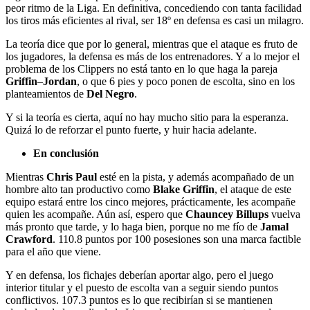
peor ritmo de la Liga. En definitiva, concediendo con tanta facilidad
los tiros más eficientes al rival, ser 18º en defensa es casi un milagro.
La teoría dice que por lo general, mientras que el ataque es fruto de
los jugadores, la defensa es más de los entrenadores. Y a lo mejor el
problema de los Clippers no está tanto en lo que haga la pareja
Griffin
–
Jordan
, o que 6 pies y poco ponen de escolta, sino en los
planteamientos de
Del Negro
.
Y si la teoría es cierta, aquí no hay mucho sitio para la esperanza.
Quizá lo de reforzar el punto fuerte, y huir hacia adelante.
En conclusión
Mientras
Chris Paul
esté en la pista, y además acompañado de un
hombre alto tan productivo como
Blake Griffin
, el ataque de este
equipo estará entre los cinco mejores, prácticamente, les acompañe
quien les acompañe. Aún así, espero que
Chauncey Billups
vuelva
más pronto que tarde, y lo haga bien, porque no me fío de
Jamal
Crawford
. 110.8 puntos por 100 posesiones son una marca factible
para el año que viene.
Y en defensa, los fichajes deberían aportar algo, pero el juego
interior titular y el puesto de escolta van a seguir siendo puntos
conflictivos. 107.3 puntos es lo que recibirían si se mantienen