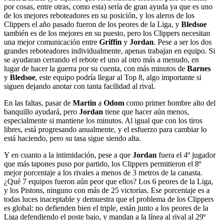
por cosas, entre otras, como esta) sería de gran ayuda ya que es uno
de los mejores reboteadores en su posición, y los aleros de los
Clippers el año pasado fueron de los peores de la Liga, y
Bledsoe
también es de los mejores en su puesto, pero los Clippers necesitan
una mejor comunicación entre
Griffin
y
Jordan
. Pese a ser los dos
grandes reboteadores individualmente, apenas trabajan en equipo. Si
se ayudaran cerrando el rebote el uno al otro más a menudo, en
lugar de hacer la guerra por su cuenta, con más minutos de
Barnes
y
Bledsoe
, este equipo podría llegar al Top 8, algo importante si
siguen dejando anotar con tanta facilidad al rival.
En las faltas, pasar de
Martin
a
Odom
como primer hombre alto del
banquillo ayudará, pero
Jordan
tiene que hacer aún menos,
especialmente si mantiene los minutos. Al igual que con los tiros
libres, está progresando anualmente, y el esfuerzo para cambiar lo
está haciendo, pero su tasa sigue siendo alta.
Y en cuanto a la intimidación, pese a que
Jordan
fuera el 4º jugador
que más tapones puso por partido, los Clippers permitieron el 8º
mejor porcentaje a los rivales a menos de 3 metros de la canasta.
¿Qué 7 equipos fueron aún peor que ellos? Los 6 peores de la Liga,
y los Pistons, ninguno con más de 25 victorias. Ese porcentaje es a
todas luces inaceptable y demuestra que el problema de los Clippers
es global: no defienden bien el triple, están junto a los peores de la
Liga defendiendo el poste bajo, y mandan a la línea al rival al 29º