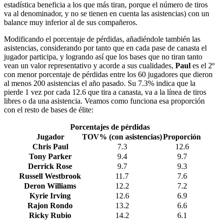
estadística beneficia a los que más tiran, porque el número de tiros
va al denominador, y no se tienen en cuenta las asistencias) con un
balance muy inferior al de sus compañeros.
Modificando el porcentaje de pérdidas, añadiéndole también las
asistencias, considerando por tanto que en cada pase de canasta el
jugador participa, y logrando así que los bases que no tiran tanto
vean un valor representativo y acorde a sus cualidades,
Paul
es el 2º
con menor porcentaje de pérdidas entre los 60 jugadores que dieron
al menos 200 asistencias el año pasado. Su 7.3% indica que la
pierde 1 vez por cada 12.6 que tira a canasta, va a la línea de tiros
libres o da una asistencia. Veamos como funciona esa proporción
con el resto de bases de élite:
Porcentajes de pérdidas
Jugador
TOV% (con asistencias)
Proporción
Chris Paul
7.3
12.6
Tony Parker
9.4
9.7
Derrick Rose
9.7
9.3
Russell Westbrook
11.7
7.6
Deron Williams
12.2
7.2
Kyrie Irving
12.6
6.9
Rajon Rondo
13.2
6.6
Ricky Rubio
14.2
6.1