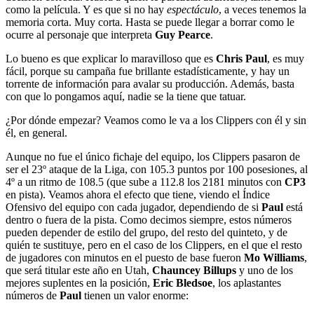
como la película. Y es que si no hay
espectáculo
, a veces tenemos la
memoria corta. Muy corta. Hasta se puede llegar a borrar como le
ocurre al personaje que interpreta
Guy Pearce
.
Lo bueno es que explicar lo maravilloso que es
Chris Paul
, es muy
fácil, porque su campaña fue brillante estadísticamente, y hay un
torrente de información para avalar su producción. Además, basta
con que lo pongamos aquí, nadie se la tiene que tatuar.
¿Por dónde empezar? Veamos como le va a los Clippers con él y sin
él, en general.
Aunque no fue el único fichaje del equipo, los Clippers pasaron de
ser el 23º ataque de la Liga, con 105.3 puntos por 100 posesiones, al
4º a un ritmo de 108.5 (que sube a 112.8 los 2181 minutos con
CP3
en pista). Veamos ahora el efecto que tiene, viendo el Índice
Ofensivo del equipo con cada jugador, dependiendo de si
Paul
está
dentro o fuera de la pista. Como decimos siempre, estos números
pueden depender de estilo del grupo, del resto del quinteto, y de
quién te sustituye, pero en el caso de los Clippers, en el que el resto
de jugadores con minutos en el puesto de base fueron
Mo Williams
,
que será titular este año en Utah,
Chauncey Billups
y uno de los
mejores suplentes en la posición,
Eric Bledsoe
, los aplastantes
números de
Paul
tienen un valor enorme: