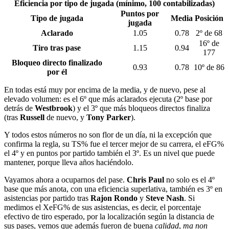
Eficiencia por tipo de jugada (mínimo, 100 contabilizadas)
Puntos por
Tipo de jugada
Media
Posición
jugada
Aclarado
1.05
0.78
2º de 68
16º de
Tiro tras pase
1.15
0.94
177
Bloqueo directo finalizado
0.93
0.78
10º de 86
por él
En todas está muy por encima de la media, y de nuevo, pese al
elevado volumen: es el 6º que más aclarados ejecuta (2º base por
detrás de
Westbrook
) y el 3º que más bloqueos directos finaliza
(tras
Russell
de nuevo, y
Tony Parker
).
Y todos estos números no son flor de un día, ni la excepción que
confirma la regla, su TS% fue el tercer mejor de su carrera, el eFG%
el 4º y en puntos por partido también el 3º. Es un nivel que puede
mantener, porque lleva años haciéndolo.
Vayamos ahora a ocuparnos del pase.
Chris Paul
no solo es el 4º
base que más anota, con una eficiencia superlativa, también es 3º en
asistencias por partido tras
Rajon Rondo
y
Steve Nash
. Si
medimos el XeFG% de sus asistencias, es decir, el porcentaje
efectivo de tiro esperado, por la localización según la distancia de
sus pases, vemos que además fueron de buena
calidad
,
ma non