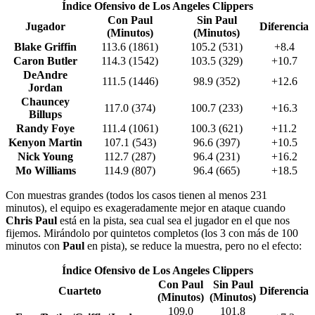
Índice Ofensivo de Los Angeles Clippers
Con Paul
Sin Paul
Jugador
Diferencia
(Minutos)
(Minutos)
Blake Griffin
113.6 (1861)
105.2 (531)
+8.4
Caron Butler
114.3 (1542)
103.5 (329)
+10.7
DeAndre
111.5 (1446)
98.9 (352)
+12.6
Jordan
Chauncey
117.0 (374)
100.7 (233)
+16.3
Billups
Randy Foye
111.4 (1061)
100.3 (621)
+11.2
Kenyon Martin
107.1 (543)
96.6 (397)
+10.5
Nick Young
112.7 (287)
96.4 (231)
+16.2
Mo Williams
114.9 (807)
96.4 (665)
+18.5
Con muestras grandes (todos los casos tienen al menos 231
minutos), el equipo es exageradamente mejor en ataque cuando
Chris Paul
está en la pista, sea cual sea el jugador en el que nos
fijemos. Mirándolo por quintetos completos (los 3 con más de 100
minutos con
Paul
en pista), se reduce la muestra, pero no el efecto:
Índice Ofensivo de Los Angeles Clippers
Con Paul
Sin Paul
Cuarteto
Diferencia
(Minutos)
(Minutos)
109.0
101.8