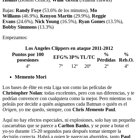
Bajas:
Randy Foye
(53.6% de los minutos),
Mo
Williams
(46.9%),
Kenyon Martin
(29.9%),
Reggie
Evans
(24.6%),
Nick Young
(16.5%),
Ryan Gomes
(13.5%),
Bobby Simmons
(13.3%)
Empezamos:
Los Angeles Clippers en ataque 2011-2012
Puntos por 100
%
%
EFG%
3P%
TL/TC
posesiones
Pérdidas
Reb.O.
4º
7º
12º
20º
2º
4º
Memento Mori
Los bases de élite en esta Liga son como las películas de
Christopher Nolan
: todas excelentes, pero con sus diferencias, y te
podrían convencer con cualquiera como la mejor. Pero mientras os
peleáis por decidir a quién asignamos cada Batman o quién es el
Origen
, yo me quedo, siempre, con
Chris
Memento
Paul
.
Aquí no hay efectos especiales, ni explosiones, solo hay un pequeño
cascarrabias que se parece a
Carlton Banks
, y se pone a botar el
yo-yo durante 15-20 segundos para después tomar siempre la
decisión correcta. Habrá a quien le parezcan aburridos, tanto
Paul