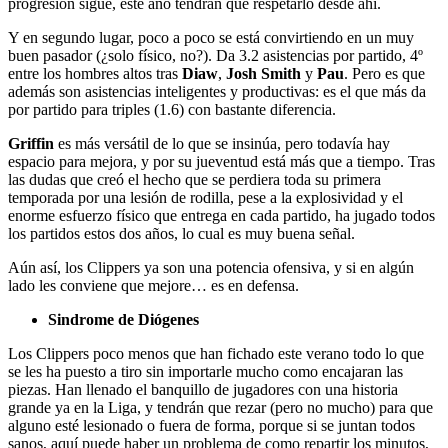
progresión sigue, este año tendrán que respetarlo desde ahí.
Y en segundo lugar, poco a poco se está convirtiendo en un muy
buen pasador (¿solo físico, no?). Da 3.2 asistencias por partido, 4º
entre los hombres altos tras
Diaw
,
Josh Smith
y
Pau
. Pero es que
además son asistencias inteligentes y productivas: es el que más da
por partido para triples (1.6) con bastante diferencia.
Griffin
es más versátil de lo que se insinúa, pero todavía hay
espacio para mejora, y por su jueventud está más que a tiempo. Tras
las dudas que creó el hecho que se perdiera toda su primera
temporada por una lesión de rodilla, pese a la explosividad y el
enorme esfuerzo físico que entrega en cada partido, ha jugado todos
los partidos estos dos años, lo cual es muy buena señal.
Aún así, los Clippers ya son una potencia ofensiva, y si en algún
lado les conviene que mejore… es en defensa.
Sindrome de Diógenes
Los Clippers poco menos que han fichado este verano todo lo que
se les ha puesto a tiro sin importarle mucho como encajaran las
piezas. Han llenado el banquillo de jugadores con una historia
grande ya en la Liga, y tendrán que rezar (pero no mucho) para que
alguno esté lesionado o fuera de forma, porque si se juntan todos
sanos, aquí puede haber un problema de como repartir los minutos,