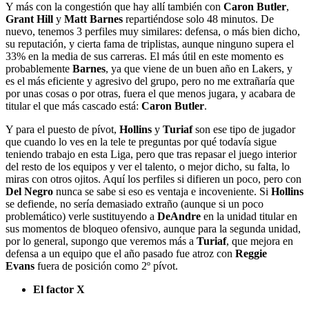
Y más con la congestión que hay allí también con
Caron Butler
,
Grant Hill
y
Matt Barnes
repartiéndose solo 48 minutos. De
nuevo, tenemos 3 perfiles muy similares: defensa, o más bien dicho,
su reputación, y cierta fama de triplistas, aunque ninguno supera el
33% en la media de sus carreras. El más útil en este momento es
probablemente
Barnes
, ya que viene de un buen año en Lakers, y
es el más eficiente y agresivo del grupo, pero no me extrañaría que
por unas cosas o por otras, fuera el que menos jugara, y acabara de
titular el que más cascado está:
Caron Butler
.
Y para el puesto de pívot,
Hollins
y
Turiaf
son ese tipo de jugador
que cuando lo ves en la tele te preguntas por qué todavía sigue
teniendo trabajo en esta Liga, pero que tras repasar el juego interior
del resto de los equipos y ver el talento, o mejor dicho, su falta, lo
miras con otros ojitos. Aquí los perfiles si difieren un poco, pero con
Del Negro
nunca se sabe si eso es ventaja e incoveniente. Si
Hollins
se defiende, no sería demasiado extraño (aunque si un poco
problemático) verle sustituyendo a
DeAndre
en la unidad titular en
sus momentos de bloqueo ofensivo, aunque para la segunda unidad,
por lo general, supongo que veremos más a
Turiaf
, que mejora en
defensa a un equipo que el año pasado fue atroz con
Reggie
Evans
fuera de posición como 2º pívot.
El factor X