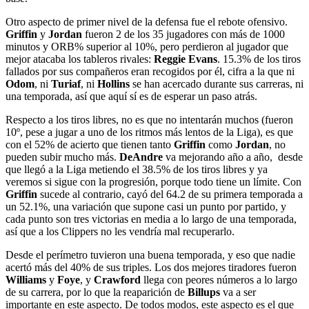
Otro aspecto de primer nivel de la defensa fue el rebote ofensivo.
Griffin
y
Jordan
fueron 2 de los 35 jugadores con más de 1000
minutos y ORB% superior al 10%, pero perdieron al jugador que
mejor atacaba los tableros rivales:
Reggie Evans
. 15.3% de los tiros
fallados por sus compañeros eran recogidos por él, cifra a la que ni
Odom
, ni
Turiaf
, ni
Hollins
se han acercado durante sus carreras, ni
una temporada, así que aquí sí es de esperar un paso atrás.
Respecto a los tiros libres, no es que no intentarán muchos (fueron
10º, pese a jugar a uno de los ritmos más lentos de la Liga), es que
con el 52% de acierto que tienen tanto
Griffin
como
Jordan
, no
pueden subir mucho más.
DeAndre
va mejorando año a año, desde
que llegó a la Liga metiendo el 38.5% de los tiros libres y ya
veremos si sigue con la progresión, porque todo tiene un límite. Con
Griffin
sucede al contrario, cayó del 64.2 de su primera temporada a
un 52.1%, una variación que supone casi un punto por partido, y
cada punto son tres victorias en media a lo largo de una temporada,
así que a los Clippers no les vendría mal recuperarlo.
Desde el perímetro tuvieron una buena temporada, y eso que nadie
acertó más del 40% de sus triples. Los dos mejores tiradores fueron
Williams
y
Foye
, y
Crawford
llega con peores números a lo largo
de su carrera, por lo que la reaparición de
Billups
va a ser
importante en este aspecto. De todos modos, este aspecto es el que