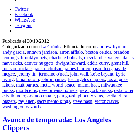
Twitter
Facebook
WhatsApp
Telegram
Publicada el
30/10/2012
Categorizado como
La Crónica
Etiquetado como
andrew bynum
,
andy garcia
,
antawn jamison
,
arron afflalo
,
boston celtics
,
brandon
jennings
,
brooklyn nets
,
charlotte bobcats
,
cleveland cavaliers
,
dallas
mavericks
,
denver nuggets
,
dwight howard
,
eddie curry
,
grant hill
,
houston rockets
,
jack nicholson
,
james harden
,
jason terry
,
javale
mcgee
,
jeremy lin
,
jermaine o'neal
,
john wall
,
kobe bryant
,
kyrie
irving
,
lamar odom
,
lebron james
,
los angeles clippers
,
los angeles
lakers
,
matt barnes
,
metta world peace
,
miami heat
,
milwaukee
bucks
,
monta ellis
,
new orleans hornets
,
new york knicks
,
oklahoma
city thunder
,
orlando magic
,
pau gasol
,
phoenix suns
,
portland trail
blazers
,
ray allen
,
sacramento kings
,
steve nash
,
victor claver
,
washington wizards
Avance de temporada: Los Angeles
Clippers