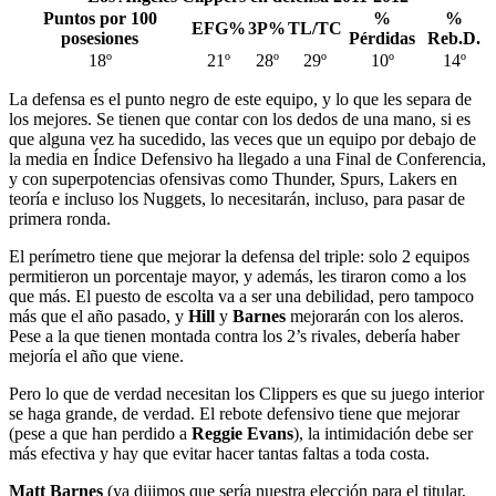
Puntos por 100
%
%
EFG%
3P%
TL/TC
posesiones
Pérdidas
Reb.D.
18º
21º
28º
29º
10º
14º
La defensa es el punto negro de este equipo, y lo que les separa de
los mejores. Se tienen que contar con los dedos de una mano, si es
que alguna vez ha sucedido, las veces que un equipo por debajo de
la media en Índice Defensivo ha llegado a una Final de Conferencia,
y con superpotencias ofensivas como Thunder, Spurs, Lakers en
teoría e incluso los Nuggets, lo necesitarán, incluso, para pasar de
primera ronda.
El perímetro tiene que mejorar la defensa del triple: solo 2 equipos
permitieron un porcentaje mayor, y además, les tiraron como a los
que más. El puesto de escolta va a ser una debilidad, pero tampoco
más que el año pasado, y
Hill
y
Barnes
mejorarán con los aleros.
Pese a la que tienen montada contra los 2’s rivales, debería haber
mejoría el año que viene.
Pero lo que de verdad necesitan los Clippers es que su juego interior
se haga grande, de verdad. El rebote defensivo tiene que mejorar
(pese a que han perdido a
Reggie Evans
), la intimidación debe ser
más efectiva y hay que evitar hacer tantas faltas a toda costa.
Matt Barnes
(ya dijimos que sería nuestra elección para el titular,