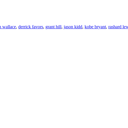
n wallace
,
derrick favors
,
grant hill
,
jason kidd
,
kobe bryant
,
rashard le