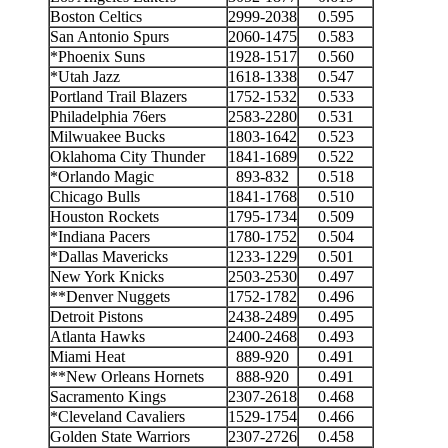
Boston Celtics
2999-2038
0.595
San Antonio Spurs
2060-1475
0.583
*Phoenix Suns
1928-1517
0.560
*Utah Jazz
1618-1338
0.547
Portland Trail Blazers
1752-1532
0.533
Philadelphia 76ers
2583-2280
0.531
Milwuakee Bucks
1803-1642
0.523
Oklahoma City Thunder
1841-1689
0.522
*Orlando Magic
893-832
0.518
Chicago Bulls
1841-1768
0.510
Houston Rockets
1795-1734
0.509
*Indiana Pacers
1780-1752
0.504
*Dallas Mavericks
1233-1229
0.501
New York Knicks
2503-2530
0.497
**Denver Nuggets
1752-1782
0.496
Detroit Pistons
2438-2489
0.495
Atlanta Hawks
2400-2468
0.493
Miami Heat
889-920
0.491
**New Orleans Hornets
888-920
0.491
Sacramento Kings
2307-2618
0.468
*Cleveland Cavaliers
1529-1754
0.466
Golden State Warriors
2307-2726
0.458