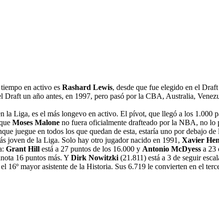
 tiempo en activo es
Rashard Lewis
, desde que fue elegido en el Draf
 el Draft un año antes, en 1997, pero pasó por la CBA, Australia, Vene
n la Liga, es el más longevo en activo. El pívot, que llegó a los 1.000
nque
Moses Malone
no fuera oficialmente drafteado por la NBA, no lo
nque juegue en todos los que quedan de esta, estaría uno por debajo de
 más joven de la Liga. Solo hay otro jugador nacido en 1991,
Xavier He
a:
Grant Hill
está a 27 puntos de los 16.000 y
Antonio McDyess
a 23 
anota 16 puntos más. Y
Dirk Nowitzki
(21.811) está a 3 de seguir esca
er el 16º mayor asistente de la Historia. Sus 6.719 le convierten en el te