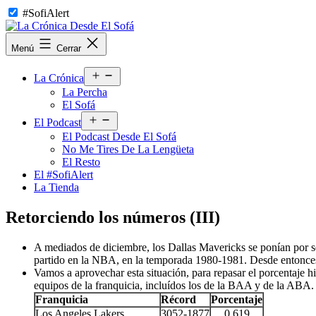
Saltar
#SofiAlert
al
contenido
La
Menú
Cerrar
Crónica
Desde
Abrir
El
La Crónica
el
Sofá
La Percha
menú
El Sofá
Abrir
El Podcast
el
El Podcast Desde El Sofá
menú
No Me Tires De La Lengüeta
El Resto
El #SofiAlert
La Tienda
Retorciendo los números (III)
A mediados de diciembre, los Dallas Mavericks se ponían por 
partido en la NBA, en la temporada 1980-1981. Desde entonces,
Vamos a aprovechar esta situación, para repasar el porcentaje h
equipos de la franquicia, incluídos los de la BAA y de la ABA. 
Franquicia
Récord
Porcentaje
Los Angeles Lakers
3052-1877
0.619