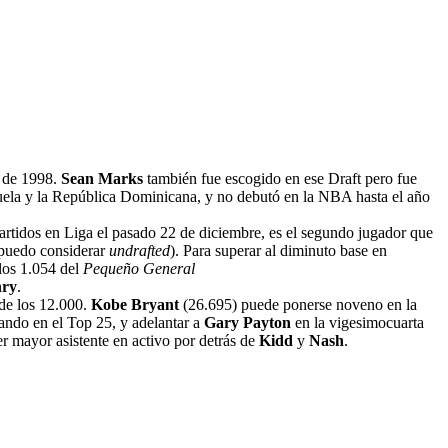
t de 1998.
Sean Marks
también fue escogido en ese Draft pero fue
zuela y la República Dominicana, y no debutó en la NBA hasta el año
 partidos en Liga el pasado 22 de diciembre, es el segundo jugador que
 puedo considerar
undrafted
). Para superar al diminuto base en
 los 1.054 del
Pequeño General
nry
.
de los 12.000.
Kobe Bryant
(26.695) puede ponerse noveno en la
lando en el Top 25, y adelantar a
Gary Payton
en la vigesimocuarta
rcer mayor asistente en activo por detrás de
Kidd
y
Nash
.