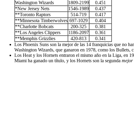
Washington Wizards
1809-2199
0.451
*New Jersey Nets
1546-1989
0.437
**Toronto Raptors
514-719
0.417
**Minnesota Timberwolves
697-1029
0.404
**Charlotte Bobcats
200-325
0.381
**Los Angeles Clippers
1186-2097
0.361
**Memphis Grizzlies
420-813
0.341
Los Phoenix Suns son la mejor de las 14 franquicias que no ha
Washington Wizards, que ganaron en 1978, como los Bullets, 
Los Heat y los Hornets entraron el mismo año en la Liga, en 19
Miami ha ganado un título, y los Hornets son la segunda
mejor