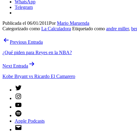
WhatsApp
Telegram
Publicada el
06/01/2011
Por
Mario Maruenda
Categorizado como
La Calculadora
Etiquetado como
andre miller
,
be
Navegación
Previous Entrada
de
¿Qué piden para Reyes en la NBA?
entradas
Next Entrada
Kobe Bryant vs Ricardo El Camarero
Twitter
Instagram
YouTube
Spotify
Apple Podcasts
Email