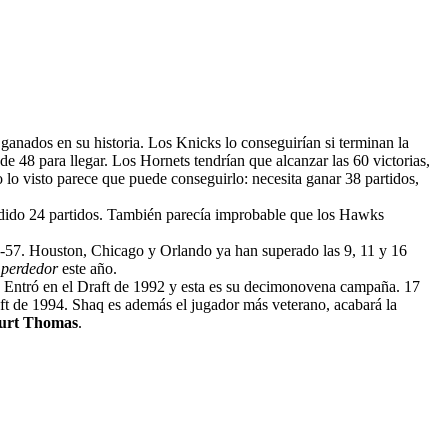
anados en su historia. Los Knicks lo conseguirían si terminan la
e 48 para llegar. Los Hornets tendrían que alcanzar las 60 victorias,
o lo visto parece que puede conseguirlo: necesita ganar 38 partidos,
erdido 24 partidos. También parecía improbable que los Hawks
5-57. Houston, Chicago y Orlando ya han superado las 9, 11 y 16
n
perdedor
este año.
. Entró en el Draft de 1992 y esta es su decimonovena campaña. 17
aft de 1994. Shaq es además el jugador más veterano, acabará la
urt Thomas
.