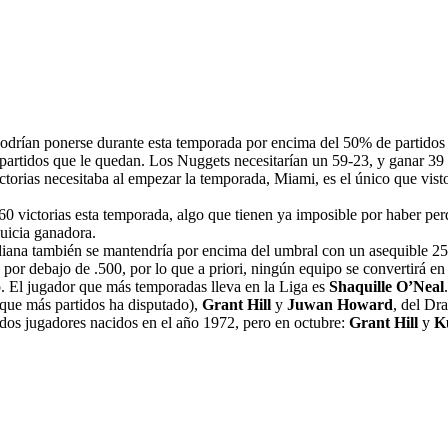
odrían ponerse durante esta temporada por encima del 50% de partidos g
partidos que le quedan. Los Nuggets necesitarían un 59-23, y ganar 39 d
ictorias necesitaba al empezar la temporada, Miami, es el único que vist
60 victorias esta temporada, algo que tienen ya imposible por haber p
uicia ganadora.
ndiana también se mantendría por encima del umbral con un asequible 2
 por debajo de .500, por lo que a priori, ningún equipo se convertirá e
. El jugador que más temporadas lleva en la Liga es
Shaquille O’Neal
 que más partidos ha disputado),
Grant Hill
y
Juwan Howard
, del Dr
dos jugadores nacidos en el año 1972, pero en octubre:
Grant Hill
y
K