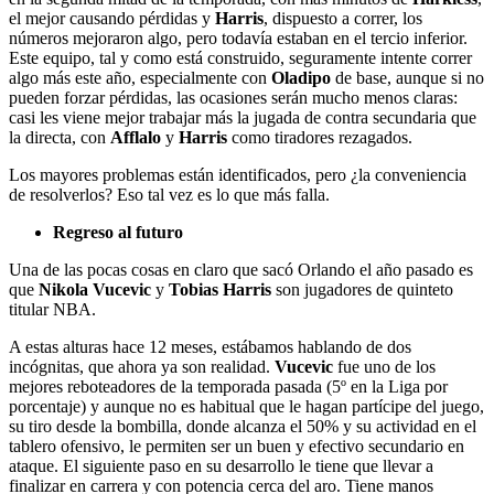
el mejor causando pérdidas y
Harris
, dispuesto a correr, los
números mejoraron algo, pero todavía estaban en el tercio inferior.
Este equipo, tal y como está construido, seguramente intente correr
algo más este año, especialmente con
Oladipo
de base, aunque si no
pueden forzar pérdidas, las ocasiones serán mucho menos claras:
casi les viene mejor trabajar más la jugada de contra secundaria que
la directa, con
Afflalo
y
Harris
como tiradores rezagados.
Los mayores problemas están identificados, pero ¿la conveniencia
de resolverlos? Eso tal vez es lo que más falla.
Regreso al futuro
Una de las pocas cosas en claro que sacó Orlando el año pasado es
que
Nikola Vucevic
y
Tobias Harris
son jugadores de quinteto
titular NBA.
A estas alturas hace 12 meses, estábamos hablando de dos
incógnitas, que ahora ya son realidad.
Vucevic
fue uno de los
mejores reboteadores de la temporada pasada (5º en la Liga por
porcentaje) y aunque no es habitual que le hagan partícipe del juego,
su tiro desde la bombilla, donde alcanza el 50% y su actividad en el
tablero ofensivo, le permiten ser un buen y efectivo secundario en
ataque. El siguiente paso en su desarrollo le tiene que llevar a
finalizar en carrera y con potencia cerca del aro. Tiene manos