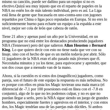
mismo su canción, puede ser dañino para un equipo si no es
efectivo.Quizá sea muy injusto que en el reparto de papeles en la
NBA no estén los de más talento individual, pero es así. La Liga
está llena de gente que fracasaría en uno-contra-uno con jugones
repartidos por China o ligas poco reputadas en Europa. Si no eres lo
suficientemente bueno para echarte un equipo a la espalda a este
nivel, mejor ser cola de león que cabeza de ratón.
Tiene 21 años y apenas pasó un año por la Universidad, en un
programa que no está entre los destacados produciendo jugadores
NBA (Tennessee) pero del que salieron
Allan Houston
o
Bernard
King
. Lo que quiero decir con esto no tiene nada que ver con su
linaje, sino con el hecho de que es un melón todavía por abrir. Sólo
11 jugadores de la NBA eran el año pasado más jóvenes que él.
Necesitaba minutos y ya los tiene, para equivocarse y aprender, que
son dos cosas que a menudo van de la mano.
Ahora, si la cuestión es si estos dos (magníficos) jugadores, como
pareja, son el futuro de este equipo la respuesta es más nebulosa. No
es porque con ellos en pista los Magic tuvieran una mala marca (el
diferencial de -7.1 por 100 posesiones está en línea con el -7.8 en
conjunto), algo de lo que no les podemos culpar, y no es que no
puedan llegar a serlo, pero la NBA sigue siendo un juego de grandes
hombres, especialmente fuertes y agresivos en el interior, y con estos
dos, los Magic tendrían una de las parejas más dúctiles. Si ambos