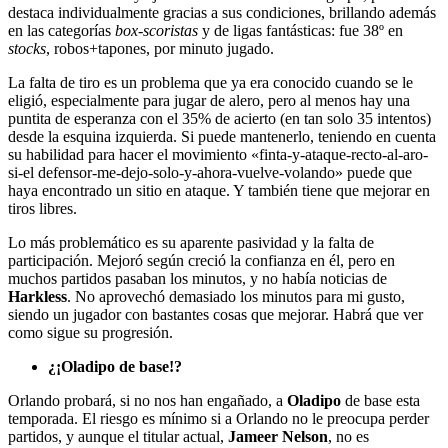
destaca individualmente gracias a sus condiciones, brillando además
en las categorías
box-scoristas
y de ligas fantásticas: fue 38º en
stocks
, robos+tapones, por minuto jugado.
La falta de tiro es un problema que ya era conocido cuando se le
eligió, especialmente para jugar de alero, pero al menos hay una
puntita de esperanza con el 35% de acierto (en tan solo 35 intentos)
desde la esquina izquierda. Si puede mantenerlo, teniendo en cuenta
su habilidad para hacer el movimiento «finta-y-ataque-recto-al-aro-
si-el defensor-me-dejo-solo-y-ahora-vuelve-volando» puede que
haya encontrado un sitio en ataque. Y también tiene que mejorar en
tiros libres.
Lo más problemático es su aparente pasividad y la falta de
participación. Mejoró según creció la confianza en él, pero en
muchos partidos pasaban los minutos, y no había noticias de
Harkless
. No aprovechó demasiado los minutos para mi gusto,
siendo un jugador con bastantes cosas que mejorar. Habrá que ver
como sigue su progresión.
¿¡Oladipo de base!?
Orlando probará, si no nos han engañado, a
Oladipo
de base esta
temporada. El riesgo es mínimo si a Orlando no le preocupa perder
partidos, y aunque el titular actual,
Jameer Nelson
, no es