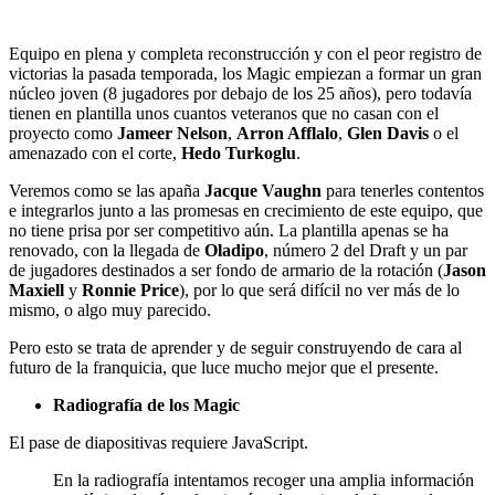
Equipo en plena y completa reconstrucción y con el peor registro de
victorias la pasada temporada, los Magic empiezan a formar un gran
núcleo joven (8 jugadores por debajo de los 25 años), pero todavía
tienen en plantilla unos cuantos veteranos que no casan con el
proyecto como
Jameer Nelson
,
Arron Afflalo
,
Glen Davis
o el
amenazado con el corte,
Hedo Turkoglu
.
Veremos como se las apaña
Jacque Vaughn
para tenerles contentos
e integrarlos junto a las promesas en crecimiento de este equipo, que
no tiene prisa por ser competitivo aún. La plantilla apenas se ha
renovado, con la llegada de
Oladipo
, número 2 del Draft y un par
de jugadores destinados a ser fondo de armario de la rotación (
Jason
Maxiell
y
Ronnie Price
), por lo que será difícil no ver más de lo
mismo, o algo muy parecido.
Pero esto se trata de aprender y de seguir construyendo de cara al
futuro de la franquicia, que luce mucho mejor que el presente.
Radiografía de los Magic
El pase de diapositivas requiere JavaScript.
En la radiografía intentamos recoger una amplia información