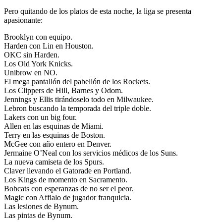
Pero quitando de los platos de esta noche, la liga se presenta
apasionante:
Brooklyn con equipo.
Harden con Lin en Houston.
OKC sin Harden.
Los Old York Knicks.
Unibrow en NO.
El mega pantallón del pabellón de los Rockets.
Los Clippers de Hill, Barnes y Odom.
Jennings y Ellis tirándoselo todo en Milwaukee.
Lebron buscando la temporada del triple doble.
Lakers con un big four.
Allen en las esquinas de Miami.
Terry en las esquinas de Boston.
McGee con año entero en Denver.
Jermaine O’Neal con los servicios médicos de los Suns.
La nueva camiseta de los Spurs.
Claver llevando el Gatorade en Portland.
Los Kings de momento en Sacramento.
Bobcats con esperanzas de no ser el peor.
Magic con Afflalo de jugador franquicia.
Las lesiones de Bynum.
Las pintas de Bynum.