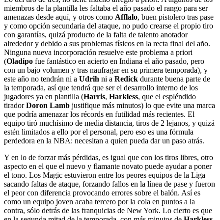
miembros de la plantilla les faltaba el año pasado el rango para ser
amenazas desde aquí, y otros como
Afflalo
, buen pistolero tras pase
y como opción secundaria del ataque, no pudo crearse el propio tiro
con garantías, quizá producto de la falta de talento anotador
alrededor y debido a sus problemas físicos en la recta final del año.
Ninguna nueva incorporación resuelve este problema a priori
(
Oladipo
fue fantástico en acierto en Indiana el año pasado, pero
con un bajo volumen y tras naufragar en su primera temporada), y
este año no tendrán ni a
Udrih
ni a
Redick
durante buena parte de
la temporada, así que tendrá que ser el desarrollo interno de los
jugadores ya en plantilla (
Harris
,
Harkless
, que el espléndido
tirador
Doron Lamb
justifique más minutos) lo que evite una marca
que podría amenazar los récords en futilidad más recientes. El
equipo tiró muchísimo de media distancia, tiros de 2 lejanos, y quizá
estén limitados a ello por el personal, pero eso es una fórmula
perdedora en la NBA: necesitan a quien pueda dar un paso atrás.
Y en lo de forzar más pérdidas, es igual que con los tiros libres, otro
aspecto en el que el nuevo y flamante novato puede ayudar a poner
el tono. Los Magic estuvieron entre los peores equipos de la Liga
sacando faltas de ataque, forzando fallos en la línea de pase y fueron
el peor con diferencia provocando errores sobre el balón. Así es
como un equipo joven acaba tercero por la cola en puntos a la
contra, sólo detrás de las franquicias de New York. Lo cierto es que
en la segunda mitad de la temporada, con más minutos de
Harkless
,