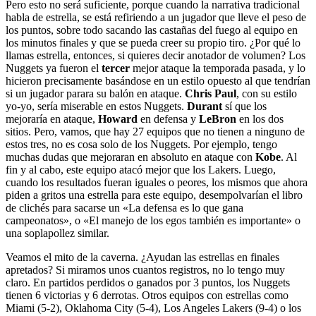
Pero esto no será suficiente, porque cuando la narrativa tradicional
habla de estrella, se está refiriendo a un jugador que lleve el peso de
los puntos, sobre todo sacando las castañas del fuego al equipo en
los minutos finales y que se pueda creer su propio tiro. ¿Por qué lo
llamas estrella, entonces, si quieres decir anotador de volumen? Los
Nuggets ya fueron el
tercer
mejor ataque la temporada pasada, y lo
hicieron precisamente basándose en un estilo opuesto al que tendrían
si un jugador parara su balón en ataque.
Chris Paul
, con su estilo
yo-yo, sería miserable en estos Nuggets.
Durant
sí que los
mejoraría en ataque,
Howard
en defensa y
LeBron
en los dos
sitios. Pero, vamos, que hay 27 equipos que no tienen a ninguno de
estos tres, no es cosa solo de los Nuggets. Por ejemplo, tengo
muchas dudas que mejoraran en absoluto en ataque con
Kobe
. Al
fin y al cabo, este equipo atacó mejor que los Lakers. Luego,
cuando los resultados fueran iguales o peores, los mismos que ahora
piden a gritos una estrella para este equipo, desempolvarían el libro
de clichés para sacarse un «La defensa es lo que gana
campeonatos», o «El manejo de los egos también es importante» o
una soplapollez similar.
Veamos el mito de la caverna. ¿Ayudan las estrellas en finales
apretados? Si miramos unos cuantos registros, no lo tengo muy
claro. En partidos perdidos o ganados por 3 puntos, los Nuggets
tienen 6 victorias y 6 derrotas. Otros equipos con estrellas como
Miami (5-2), Oklahoma City (5-4), Los Angeles Lakers (9-4) o los