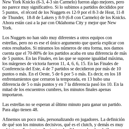
New York Knicks (6-3, 4-3 sin Carmelo) fueron algo mejores, pero
no parece muy significativo. Si lo subimos a partidos decididos por
5 puntos, el récord de los Nuggets es 12-9 por el 8-3 de Heat, 11-8
de Thunder, 18-8 de Lakers y 8-9 (6-8 con Carmelo) de los Knicks.
Ahora están casi a la par con Oklahoma City y mejor que New
York.
Los Nuggets no han sido muy diferentes a otros equipos con
estrellas, pero no es ese el único argumento que quería explicar con
estos resultados. Si miramos los números de otra forma, nos damos
cuenta que el 70-80% de los partidos acaba en una diferencia de más
de 5 puntos. En las Finales, en las que se supone igualdad máxima,
los márgenes de victoria fueron 11, 4, 6, 6, 15. En las Finales de
Conferencia del Este, 4 de 7 partidos se decidieron por más de 10
puntos o más. En el Oeste, 5 de 6 por 5 o más. Es decir, en los 18
enfrentamientos que cerraron la temporada, en 13 hubo una
diferencia de 5 o más puntos y en 7 la diferencia pasó los 10. En la
mitad de los encuentros cumbres, los minutos finales apenas
importaron.
Las estrellas no se esperan al último minuto para ganar un partido.
Para algo tienen 48.
Afinemos un poco más, personalizando en jugadores. La definición
de qué son los minutos decisivos, qué es el clutch, y demás es muy