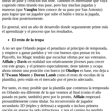
líneas de pase y creación tras bote. También es interesante que vaya
cogiendo ritmo tirando tras pase, pero hay muchas jugadas y
maneras (que
Vaughn
bien conoce de su paso por San Antonio)
para lograr que un jugador que sube el balón e inicia la jugada,
pueda tirar posteriormente.
En general, será un año de desarrollo donde seguramente prime más
el aprendizaje y el proceso que los resultados.
El resto de la tropa
A no ser que Orlando pegue el petardazo al principio de temporada,
y empiece a ganar partidos y ver con buenos ojos pensar en los
Playoffs, los Magic tendrán que escuchar ofertas por sus veteranos.
Afflalo
y
Davis
en realidad son relativamente jóvenes para crecer
con este grupo, y el primero especialmente, tiene talento y ocupa
ahora mismo una posición con hueco (si
Oladipo
es base, eso deja a
E’Twaun Moore
y
Doron Lamb
como el resto de escoltas de la
plantilla), pero están en el mercado por el precio adecuado.
Por tanto, es muy posible que la plantilla que comienza la temporada
en Orlando sea diferente de la que veamos al final (como el año
pasado en parte, también) pero por lo pronto,
Afflalo
empezará
presumiblemente como titular. Su reconversión de jugador
secundario
3D
(triples y defensa) a segunda o incluso primera
opción en ataque ha sido infructuosa, y por el camino ha perdido