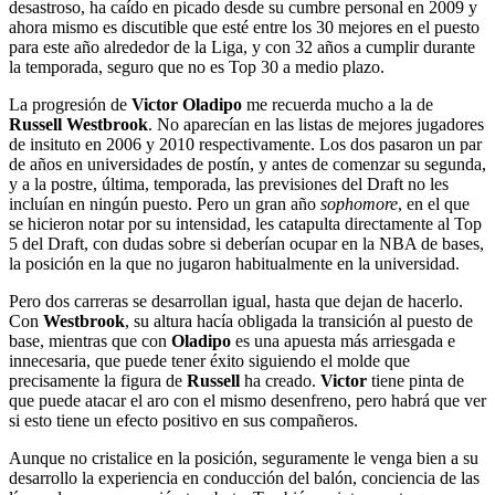
desastroso, ha caído en picado desde su cumbre personal en 2009 y
ahora mismo es discutible que esté entre los 30 mejores en el puesto
para este año alrededor de la Liga, y con 32 años a cumplir durante
la temporada, seguro que no es Top 30 a medio plazo.
La progresión de
Victor Oladipo
me recuerda mucho a la de
Russell Westbrook
. No aparecían en las listas de mejores jugadores
de insituto en 2006 y 2010 respectivamente. Los dos pasaron un par
de años en universidades de postín, y antes de comenzar su segunda,
y a la postre, última, temporada, las previsiones del Draft no les
incluían en ningún puesto. Pero un gran año
sophomore
, en el que
se hicieron notar por su intensidad, les catapulta directamente al Top
5 del Draft, con dudas sobre si deberían ocupar en la NBA de bases,
la posición en la que no jugaron habitualmente en la universidad.
Pero dos carreras se desarrollan igual, hasta que dejan de hacerlo.
Con
Westbrook
, su altura hacía obligada la transición al puesto de
base, mientras que con
Oladipo
es una apuesta más arriesgada e
innecesaria, que puede tener éxito siguiendo el molde que
precisamente la figura de
Russell
ha creado.
Victor
tiene pinta de
que puede atacar el aro con el mismo desenfreno, pero habrá que ver
si esto tiene un efecto positivo en sus compañeros.
Aunque no cristalice en la posición, seguramente le venga bien a su
desarrollo la experiencia en conducción del balón, conciencia de las