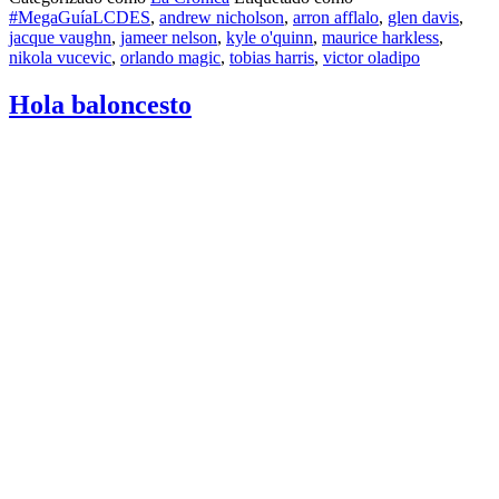
#MegaGuíaLCDES
,
andrew nicholson
,
arron afflalo
,
glen davis
,
jacque vaughn
,
jameer nelson
,
kyle o'quinn
,
maurice harkless
,
nikola vucevic
,
orlando magic
,
tobias harris
,
victor oladipo
Hola baloncesto