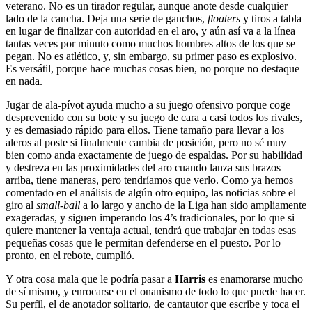
veterano. No es un tirador regular, aunque anote desde cualquier
lado de la cancha. Deja una serie de ganchos,
floaters
y tiros a tabla
en lugar de finalizar con autoridad en el aro, y aún así va a la línea
tantas veces por minuto como muchos hombres altos de los que se
pegan. No es atlético, y, sin embargo, su primer paso es explosivo.
Es versátil, porque hace muchas cosas bien, no porque no destaque
en nada.
Jugar de ala-pívot ayuda mucho a su juego ofensivo porque coge
desprevenido con su bote y su juego de cara a casi todos los rivales,
y es demasiado rápido para ellos. Tiene tamaño para llevar a los
aleros al poste si finalmente cambia de posición, pero no sé muy
bien como anda exactamente de juego de espaldas. Por su habilidad
y destreza en las proximidades del aro cuando lanza sus brazos
arriba, tiene maneras, pero tendríamos que verlo. Como ya hemos
comentado en el análisis de algún otro equipo, las noticias sobre el
giro al
small-ball
a lo largo y ancho de la Liga han sido ampliamente
exageradas, y siguen imperando los 4’s tradicionales, por lo que si
quiere mantener la ventaja actual, tendrá que trabajar en todas esas
pequeñas cosas que le permitan defenderse en el puesto. Por lo
pronto, en el rebote, cumplió.
Y otra cosa mala que le podría pasar a
Harris
es enamorarse mucho
de sí mismo, y enrocarse en el onanismo de todo lo que puede hacer.
Su perfil, el de anotador solitario, de cantautor que escribe y toca el