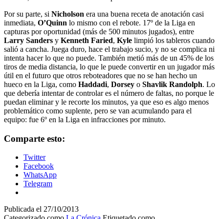
Por su parte, si
Nicholson
era una buena receta de anotación casi
inmediata,
O’Quinn
lo mismo con el rebote. 17º de la Liga en
capturas por oportunidad (más de 500 minutos jugados), entre
Larry Sanders
y
Kenneth Faried
,
Kyle
limpió los tableros cuando
salió a cancha. Juega duro, hace el trabajo sucio, y no se complica ni
intenta hacer lo que no puede. También metió más de un 45% de los
tiros de media distancia, lo que le puede convertir en un jugador más
útil en el futuro que otros reboteadores que no se han hecho un
hueco en la Liga, como
Haddadi
,
Dorsey
o
Shavlik Randolph
. Lo
que debería intentar de controlar es el número de faltas, no porque le
puedan eliminar y le recorte los minutos, ya que eso es algo menos
problemático como suplente, pero se van acumulando para el
equipo: fue 6º en la Liga en infracciones por minuto.
Comparte esto:
Twitter
Facebook
WhatsApp
Telegram
Publicada el
27/10/2013
Categorizado como
La Crónica
Etiquetado como