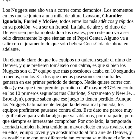
Los Nuggets este año van a correr como demonios. Los momentos
en los que se junten a una milla de altura
Lawson
,
Chandler
,
Iguodala
,
Faried
y
McGee
, todos entre los más atléticos y rápidos
en su posición, va a ser un frenesí. La falta de aire y el ritmo de
Denver siempre ha molestado a los rivales, pero este año va a ser
odio directamente lo que sientan en el Pepsi Center. Alguno va a
salir con el juramento de que solo beberá Coca-Cola de ahora en
adelante.
Un ejemplo claro de que los equipos no quieren seguir el ritmo de
Denver, y que prefieren tomárselo con calma, es que si bien los
Nuggets son el 2º equipo que más posesiones acaba en 10 segundos
o menos, son los 3º a los que menos posesiones en contra les
generan en ese primer periodo de tiempo. Nadie quiere correr con
ellos (y eso que tiene premio: permiten el 4º mayor eFG% en contra
en los 10 primeros segundos tras Charlotte, Sacramento y New Je…
Brooklyn), porque saben que ese juego lo tienen perdido. Aunque
los Nuggets habitualmente tengan la defensa mal plantada, los
equipos prefirieron pausarse contra ellos. Este dato me parece muy
significativo para validar algo que ya sabíamos, por otra parte, pero
que siempre es interesante comprobar. Por otro lado, la temporada
acortada también habría tenido un mayor efecto en sus rivales, que
en ellos, equipo joven y ya acostumbrado al fino aire de Denver, y
es posible que con una diferencia tan extrema se mitigue el año que