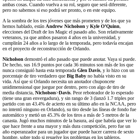
ambas cosas. Cuando vuelva a su rol, seguro que será diferente,
pero no sabemos si eso podrá ser pronto, o en este equipo.
A la sombra de los tres jóvenes que más prometen y de los que ya
hemos hablado, están
Andrew Nicholson
y
Kyle O’Quinn
,
elecciones del Draft de los Magic el pasado año. Son relativamente
veteranos, ya que ambos pasaron 4 años en la universidad, y
cumplirán 24 años a lo largo de la temporada, pero todavía encajan
en el proyecto de reconstrucción de Orlando.
Nicholson
demostró el año pasado que puede anotar. Vaya si puede.
De hecho, sus 16.9 puntos por cada 36 minutos son más de los que
nunca consiguió hasta esta temporada
Glen Davis
, y lo hizo con un
porcentaje de tiro verdadero que
Big Baby
no había visto en su
vida. Así que si Orlando necesita un anotador chuponcete
unidimensional que juegue por dentro, pero con algo de tiro de
media distancia,
Nicholson
>
Davis
. Peor reboteador de lo esperado
(tiene una gran envergadura), y sin rango de 3 (lanzó 1.7 triples por
partido con un 43.4% de acierto en su último año en la NCAA, pero
no intentó ninguno en Orlando), su tiro desde las líneas de fondo fue
automático y metió un 45.3% de los tiros a más de 5 metros de la
canasta. Jugó muchos minutos de la basura, así que habría que ver lo
que hace frente a una mayor y más dura competición, pero fue un
año esperanzador para un jugador que puede hacer carrera de sexto
hombre, sobre todo si resuelve los problemas en los tableros.