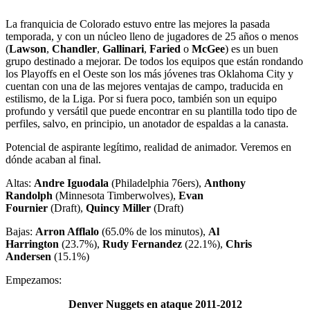
La franquicia de Colorado estuvo entre las mejores la pasada
temporada, y con un núcleo lleno de jugadores de 25 años o menos
(
Lawson
,
Chandler
,
Gallinari
,
Faried
o
McGee
) es un buen
grupo destinado a mejorar. De todos los equipos que están rondando
los Playoffs en el Oeste son los más jóvenes tras Oklahoma City y
cuentan con una de las mejores ventajas de campo, traducida en
estilismo, de la Liga. Por si fuera poco, también son un equipo
profundo y versátil que puede encontrar en su plantilla todo tipo de
perfiles, salvo, en principio, un anotador de espaldas a la canasta.
Potencial de aspirante legítimo, realidad de animador. Veremos en
dónde acaban al final.
Altas:
Andre Iguodala
(Philadelphia 76ers),
Anthony
Randolph
(Minnesota Timberwolves),
Evan
Fournier
(Draft),
Quincy Miller
(Draft)
Bajas:
Arron Afflalo
(65.0% de los minutos),
Al
Harrington
(23.7%),
Rudy Fernandez
(22.1%),
Chris
Andersen
(15.1%)
Empezamos:
Denver Nuggets en ataque 2011-2012