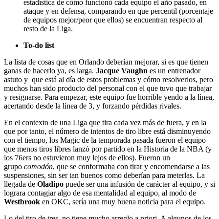
estadística de cómo funcionó cada equipo el año pasado, en
ataque y en defensa, comparando en que percentil (porcentaje
de equipos mejor/peor que ellos) se encuentran respecto al
resto de la Liga.
To-do list
La lista de cosas que en Orlando deberían mejorar, si es que tienen
ganas de hacerlo ya, es larga.
Jacque Vaughn
es un entrenador
astuto y que está al día de estos problemas y cómo resolverlos, pero
muchos han sido producto del personal con el que tuvo que trabajar
y resignarse. Para empezar, este equipo fue horrible yendo a la línea,
acertando desde la línea de 3, y forzando pérdidas rivales.
En el contexto de una Liga que tira cada vez más de fuera, y en la
que por tanto, el número de intentos de tiro libre está disminuyendo
con el tiempo, los Magic de la temporada pasada fueron el equipo
que menos tiros libres lanzó por partido en la Historia de la NBA (y
los 76ers no estuvieron muy lejos de ellos). Fueron un
grupo
comodón
, que se conformaba con tirar y encomendarse a las
suspensiones, sin ser tan buenos como deberían para meterlas. La
llegada de
Oladipo
puede ser una infusión de carácter al equipo, y si
lograra contagiar algo de esa mentalidad al equipo, al modo de
Westbrook
en OKC, sería una muy buena noticia para el equipo.
Lo del tiro de tres, no tiene mucho arreglo a priori. A algunos de los