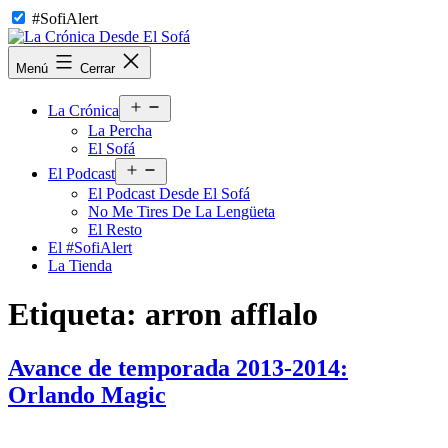
Saltar
#SofiAlert
al
contenido
La
Menú
Cerrar
Crónica
Desde
Abrir
El
La Crónica
el
Sofá
La Percha
menú
El Sofá
Abrir
El Podcast
el
El Podcast Desde El Sofá
menú
No Me Tires De La Lengüeta
El Resto
El #SofiAlert
La Tienda
Etiqueta:
arron afflalo
Avance de temporada 2013-2014:
Orlando Magic