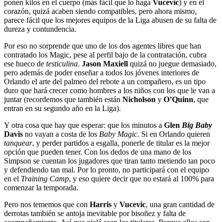
ponen kilos en el cuerpo (más fácil que lo haga
Vucevic
) y en el
corazón, quizá acaben siendo compatibles, pero ahora mismo,
parece fácil que los mejores equipos de la Liga abusen de su falta de
dureza y contundencia.
Por eso no sorprende que uno de los dos agentes libres que han
contratado los Magic, pese al perfil bajo de la contratación, cubra
ese hueco de
testiculina
.
Jason Maxiell
quizá no juegue demasiado,
pero además de poder enseñar a todos los jóvenes interiores de
Orlando el arte del palmeo del rebote a un compañero, es un tipo
duro que hará crecer como hombres a los niños con los que le van a
juntar (recordemos que también están
Nicholson
y
O’Quinn
, que
entran en su segundo año en la Liga).
Y otra cosa que hay que esperar: que los minutos a
Glen
Big Baby
Davis
no vayan a costa de los
Baby Magic
. Si en Orlando quieren
tanquear
, y perder partidos a esgalla, ponerle de titular es la mejor
opción que pueden tener. Con los dedos de una mano de los
Simpson se cuentan los jugadores que tiran tanto metiendo tan poco
y defendiendo tan mal. Por lo pronto, no participará con el equipo
en el
Training Camp
, y eso quiere decir que no estará al 100% para
comenzar la temporada.
Pero nos tememos que con
Harris
y
Vucevic
, una gran cantidad de
derrotas también se antoja inevitable por bisoñez y falta de