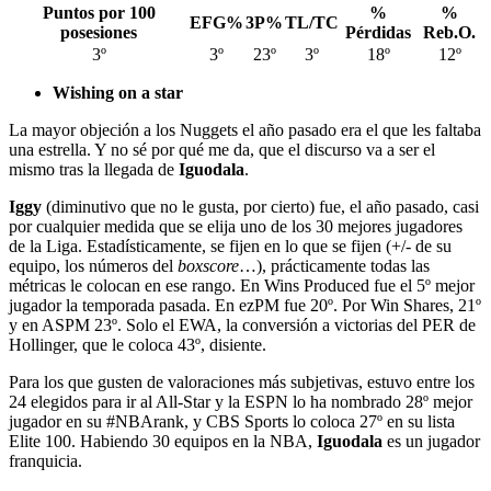
Puntos por 100
%
%
EFG%
3P%
TL/TC
posesiones
Pérdidas
Reb.O.
3º
3º
23º
3º
18º
12º
Wishing on a star
La mayor objeción a los Nuggets el año pasado era el que les faltaba
una estrella. Y no sé por qué me da, que el discurso va a ser el
mismo tras la llegada de
Iguodala
.
Iggy
(diminutivo que no le gusta, por cierto) fue, el año pasado, casi
por cualquier medida que se elija uno de los 30 mejores jugadores
de la Liga. Estadísticamente, se fijen en lo que se fijen (+/- de su
equipo, los números del
boxscore
…), prácticamente todas las
métricas le colocan en ese rango. En Wins Produced fue el 5º mejor
jugador la temporada pasada. En ezPM fue 20º. Por Win Shares, 21º
y en ASPM 23º. Solo el EWA, la conversión a victorias del PER de
Hollinger, que le coloca 43º, disiente.
Para los que gusten de valoraciones más subjetivas, estuvo entre los
24 elegidos para ir al All-Star y la ESPN lo ha nombrado 28º mejor
jugador en su #NBArank, y CBS Sports lo coloca 27º en su lista
Elite 100. Habiendo 30 equipos en la NBA,
Iguodala
es un jugador
franquicia.