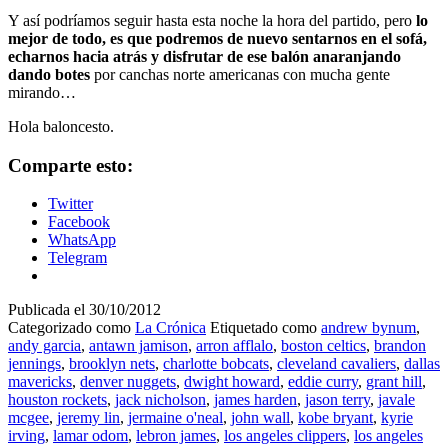
Y así podríamos seguir hasta esta noche la hora del partido, pero
lo
mejor de todo, es que podremos de nuevo sentarnos en el sofá,
echarnos hacia atrás y disfrutar de ese balón anaranjando
dando botes
por canchas norte americanas con mucha gente
mirando…
Hola baloncesto.
Comparte esto:
Twitter
Facebook
WhatsApp
Telegram
Publicada el
30/10/2012
Categorizado como
La Crónica
Etiquetado como
andrew bynum
,
andy garcia
,
antawn jamison
,
arron afflalo
,
boston celtics
,
brandon
jennings
,
brooklyn nets
,
charlotte bobcats
,
cleveland cavaliers
,
dallas
mavericks
,
denver nuggets
,
dwight howard
,
eddie curry
,
grant hill
,
houston rockets
,
jack nicholson
,
james harden
,
jason terry
,
javale
mcgee
,
jeremy lin
,
jermaine o'neal
,
john wall
,
kobe bryant
,
kyrie
irving
,
lamar odom
,
lebron james
,
los angeles clippers
,
los angeles