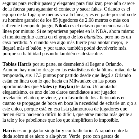
seguras para recibir pases y elegantes para finalizar, pero aún carece
de la fuerza para aguantar el contacto y sacar faltas. Orlando es el
equipo de la Liga que menos va a la línea, y es en parte por culpa de
su hombre grande: de los 85 jugadores de 2.08 metros o más con
suficente tiempo de juego,
Nikola
es el octavo que menos va a la
línea por minuto. Si se repartieran papeles en la NBA, ahora mismo
el montenegrino caería en el grupo de los
blanditos
, pero no es un
caso perdido. Y cuando sea algo más fuerte para anotar mejor, le
llegará más el balón, y por tanto, también podrá devolverlo más,
porque su habilidad pasando también es destacable.
Tobias Harris
por su parte, se desmelenó al llegar a Orlando.
Aunque hay mucho riesgo en las estadísticas de la última mitad de la
temporada, sus 17.3 puntos por partido desde que llegó a Orlando
están en línea con lo que hacía en Milwaukee en las pocas
oportunidades que
Skiles
(y
Boylan
) le daba. Un anotador
elegantísimo, es uno de los claros candidatos a ser jugador
revelación el año que viene, y un favorito de los aficionados en
cuanto se propague de boca en boca la necesidad de echarle un ojo a
este chico, porque está en esa lista glamourosa de jugadores que
tienen éxito haciendo difícil lo difícil, que atrae mucha más gente a
la tele y los pabellones que los que simplifican lo imposible.
Harris
es un jugador singular y contradictorio. Atrapado entre la
duda sobre si es alero o ala-pívot. Verde, pero con gestos de