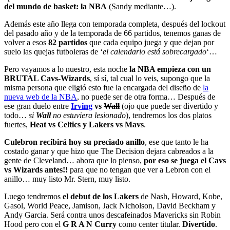
del mundo de basket: la NBA
(Sandy mediante…).
Además este año llega con temporada completa, después del lockout
del pasado año y de la temporada de 66 partidos, tenemos ganas de
volver a esos
82 partidos
que cada equipo juega y que dejan por
suelo las quejas futboleras de ‘
el calendario está sobrecargado
‘…
Pero vayamos a lo nuestro, esta noche
la NBA empieza con un
BRUTAL Cavs-Wizards
, sí sí, tal cual lo veis, supongo que la
misma persona que eligió esto fue la encargada del diseño de
la
nueva web de la NBA
, no puede ser de otra forma… Después de
ese gran duelo entre
Irving
vs
Wall
(ojo que puede ser divertido y
todo…
si
Wall
no estuviera lesionado
), tendremos los dos platos
fuertes,
Heat vs Celtics y Lakers vs Mavs
.
Culebron recibirá hoy su preciado anillo
, ese que tanto le ha
costado ganar y que hizo que The Decision dejara cabreados a la
gente de Cleveland… ahora que lo pienso,
por eso se juega el Cavs
vs Wizards antes!!
para que no tengan que ver a Lebron con el
anillo… muy listo Mr. Stern, muy listo.
Luego tendremos
el debut de los Lakers
de Nash, Howard, Kobe,
Gasol, World Peace, Jamison, Jack Nicholson, David Beckham y
Andy Garcia. Será contra unos descafeinados Mavericks sin Robin
Hood pero con el
G R A N Curry
como center titular.
Divertido
.