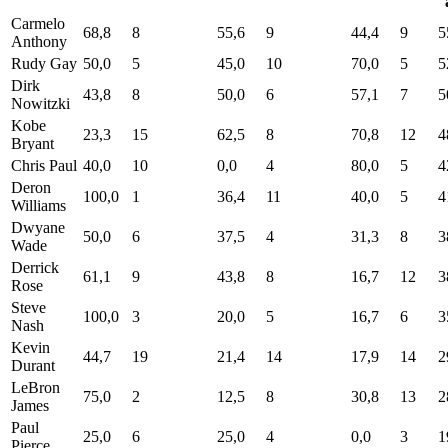
Carmelo
68,8
8
55,6
9
44,4
9
5
Anthony
Rudy Gay
50,0
5
45,0
10
70,0
5
5
Dirk
43,8
8
50,0
6
57,1
7
5
Nowitzki
Kobe
23,3
15
62,5
8
70,8
12
4
Bryant
Chris Paul
40,0
10
0,0
4
80,0
5
4
Deron
100,0
1
36,4
11
40,0
5
4
Williams
Dwyane
50,0
6
37,5
4
31,3
8
3
Wade
Derrick
61,1
9
43,8
8
16,7
12
3
Rose
Steve
100,0
3
20,0
5
16,7
6
3
Nash
Kevin
44,7
19
21,4
14
17,9
14
2
Durant
LeBron
75,0
2
12,5
8
30,8
13
2
James
Paul
25,0
6
25,0
4
0,0
3
1
Pierce