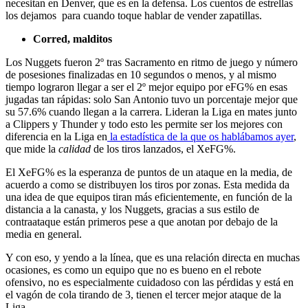
necesitan en Denver, que es en la defensa. Los cuentos de estrellas
los dejamos para cuando toque hablar de vender zapatillas.
Corred, malditos
Los Nuggets fueron 2º tras Sacramento en ritmo de juego y número
de posesiones finalizadas en 10 segundos o menos, y al mismo
tiempo lograron llegar a ser el 2º mejor equipo por eFG% en esas
jugadas tan rápidas: solo San Antonio tuvo un porcentaje mejor que
su 57.6% cuando llegan a la carrera. Lideran la Liga en mates junto
a Clippers y Thunder y todo esto les permite ser los mejores con
diferencia en la Liga en
la estadística de la que os hablábamos ayer
,
que mide la
calidad
de los tiros lanzados, el XeFG%.
El XeFG% es la esperanza de puntos de un ataque en la media, de
acuerdo a como se distribuyen los tiros por zonas. Esta medida da
una idea de que equipos tiran más eficientemente, en función de la
distancia a la canasta, y los Nuggets, gracias a sus estilo de
contraataque están primeros pese a que anotan por debajo de la
media en general.
Y con eso, y yendo a la línea, que es una relación directa en muchas
ocasiones, es como un equipo que no es bueno en el rebote
ofensivo, no es especialmente cuidadoso con las pérdidas y está en
el vagón de cola tirando de 3, tienen el tercer mejor ataque de la
Liga.