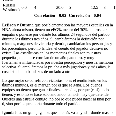
Russell
0,0
4
20,0
5
12,5
8
1
Westbrook
Correlación
-0,02
Correlación
-0,04
LeBron
y
Duran
t, que posiblemente son las mayores estrellas en la
NBA ahora mismo, tienen un eFG% menor del 30% en tiros para
empatar o ponerse por delante los últimos 24 segundos del partido
durante los últimos tres años. Si cambiáramos la definición por
minutos, márgenes de victoria y demás, cambiarían los personajes y
los porcentajes, pero no la idea: el cuento del jugador decisivo no
existe. Las estadísticas en los momentos finales son muestras
pequeñas, que no se correlan de un año para otro, y muy
fuertemente influenciadas por nuestra percepción y nuestra memoria
selectiva. Si ampliáramos la prueba a más jugadores y más años, la
cosa iría dando bandazos de un lado a otro.
Lo que mejor se correla con victorias no es el rendimiento en los
últimos minutos, es el margen por el que se gana. Los buenos
equipos no tienen que ganar finales apretados, porque (casi) no los
tienen, y esto no se hace solo anotando, también hay que defender.
Quieres una estrella contigo, no por lo que pueda hacer al final por
ti, sino por lo que aporta durante todo el partido.
Iguodala
es un gran jugador, que además va a ayudar donde más lo