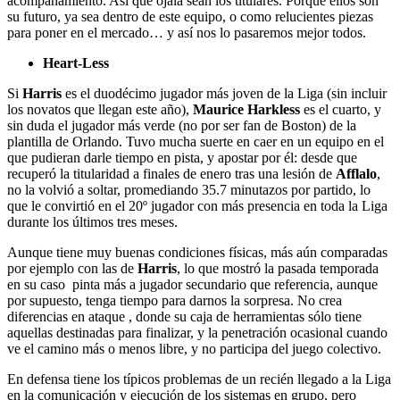
acompañamiento. Así que ojalá sean los titulares. Porque ellos son
su futuro, ya sea dentro de este equipo, o como relucientes piezas
para poner en el mercado… y así nos lo pasaremos mejor todos.
Heart-Less
Si
Harris
es el duodécimo jugador más joven de la Liga (sin incluir
los novatos que llegan este año),
Maurice Harkless
es el cuarto, y
sin duda el jugador más verde (no por ser fan de Boston) de la
plantilla de Orlando. Tuvo mucha suerte en caer en un equipo en el
que pudieran darle tiempo en pista, y apostar por él: desde que
recuperó la titularidad a finales de enero tras una lesión de
Afflalo
,
no la volvió a soltar, promediando 35.7 minutazos por partido, lo
que le convirtió en el 20º jugador con más presencia en toda la Liga
durante los últimos tres meses.
Aunque tiene muy buenas condiciones físicas, más aún comparadas
por ejemplo con las de
Harris
, lo que mostró la pasada temporada
en su caso pinta más a jugador secundario que referencia, aunque
por supuesto, tenga tiempo para darnos la sorpresa. No crea
diferencias en ataque , donde su caja de herramientas sólo tiene
aquellas destinadas para finalizar, y la penetración ocasional cuando
ve el camino más o menos libre, y no participa del juego colectivo.
En defensa tiene los típicos problemas de un recién llegado a la Liga
en la comunicación y ejecución de los sistemas en grupo, pero