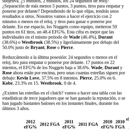
subjetiva. ¿5 minutos, 2 minutos, los 24 segundos de reloj?
¿Separación de más menos 5 puntos, 3 puntos, tiros para empatar y
ponerse por delante? Dependiendo de lo que elijas, tendrás unos
resultados u otros. Nosotros vamos a hacer el ejercicio con 2
minutos o menos en el reloj, y tiros para ganar o ponerse por
delante. En ese espacio, los Nuggets como equipo, metieron 59
puntos en 61 tiros, un 48.4 EFG%. Esta cifra es mejor que las
individuales en el mismo periodo de
Wade
(46.4%),
Durant
(38.6%) o
Westbrook
(38.5%) y ligerísimamente por debajo del
50.0% justo de
Bryant
,
Rose
o
Pierce
.
Reduzcámoslo a la última posesión: 24 segundos o menos en el
reloj, tiro para empatar o ponerse por delante. 17 puntos en 22
intentos, el EFG% de los Nuggets baja a 38.6%.
Wade
,
Durant
y
Rose
ahora están por encima, pero unas cuantas estrellas siguen por
debajo:
Kevin Love
, 37.5% en 8 intentos.
Pierce
, 25.0% en 6.
Kobe
, 23.3% en 15.
Westbrook
, 0 de 4.
¿Existen las estrellas en el clutch? vamos a hacer una tabla con las
estadísticas de trece jugadores que se han ganado la reputación, o se
han jugado bastantes balones en los instantes finales, durante los
últimos 3 años.
2012
2011
2010
2010
2012 FGA
2011 FGA
eFG%
eFG%
eFG%
FGA