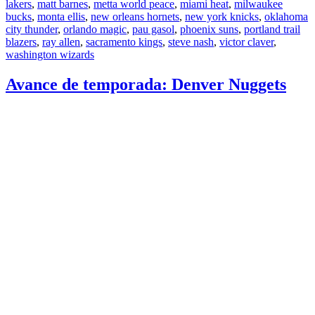
lakers
,
matt barnes
,
metta world peace
,
miami heat
,
milwaukee
bucks
,
monta ellis
,
new orleans hornets
,
new york knicks
,
oklahoma
city thunder
,
orlando magic
,
pau gasol
,
phoenix suns
,
portland trail
blazers
,
ray allen
,
sacramento kings
,
steve nash
,
victor claver
,
washington wizards
Avance de temporada: Denver Nuggets