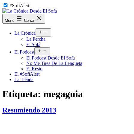
Saltar
#SofiAlert
al
contenido
La
Menú
Cerrar
Crónica
Desde
Abrir
El
La Crónica
el
Sofá
La Percha
menú
El Sofá
Abrir
El Podcast
el
El Podcast Desde El Sofá
menú
No Me Tires De La Lengüeta
El Resto
El #SofiAlert
La Tienda
Etiqueta:
megaguia
Resumiendo 2013