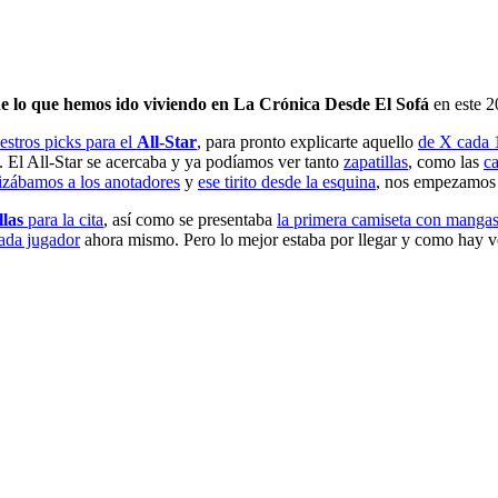
e lo que hemos ido viviendo en La Crónica Desde El Sofá
en este 2
estros picks para el
All-Star
, para pronto explicarte aquello
de X cada 
. El All-Star se acercaba y ya podíamos ver tanto
zapatillas
, como las
c
izábamos a los anotadores
y
ese tirito desde la esquina
, nos empezamos 
llas
para la cita
, así como se presentaba
la primera camiseta con manga
cada jugador
ahora mismo. Pero lo mejor estaba por llegar y como hay 