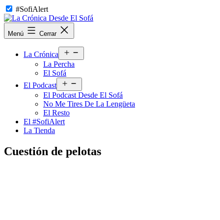
Saltar
#SofiAlert
al
contenido
La
Menú
Cerrar
Crónica
Desde
Abrir
El
La Crónica
el
Sofá
La Percha
menú
El Sofá
Abrir
El Podcast
el
El Podcast Desde El Sofá
menú
No Me Tires De La Lengüeta
El Resto
El #SofiAlert
La Tienda
Cuestión de pelotas