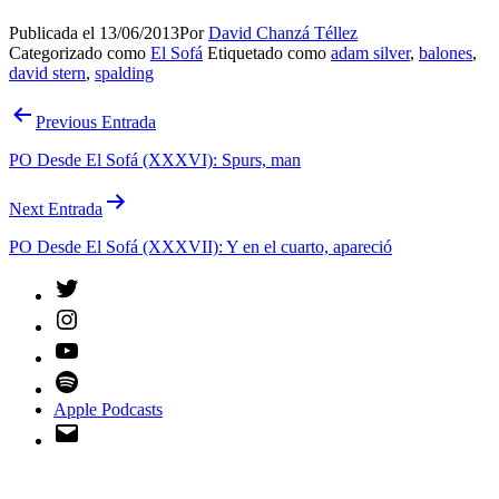
Publicada el
13/06/2013
Por
David Chanzá Téllez
Categorizado como
El Sofá
Etiquetado como
adam silver
,
balones
,
david stern
,
spalding
Navegación
Previous Entrada
de
PO Desde El Sofá (XXXVI): Spurs, man
entradas
Next Entrada
PO Desde El Sofá (XXXVII): Y en el cuarto, apareció
Twitter
Instagram
YouTube
Spotify
Apple Podcasts
Email