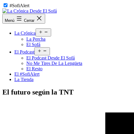
Saltar
#SofiAlert
al
contenido
La
Menú
Cerrar
Crónica
Desde
Abrir
El
La Crónica
el
Sofá
La Percha
menú
El Sofá
Abrir
El Podcast
el
El Podcast Desde El Sofá
menú
No Me Tires De La Lengüeta
El Resto
El #SofiAlert
La Tienda
El futuro según la TNT