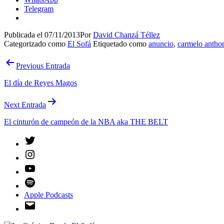
Telegram
Publicada el
07/11/2013
Por
David Chanzá Téllez
Categorizado como
El Sofá
Etiquetado como
anuncio
,
carmelo antho
Navegación
Previous Entrada
de
El día de Reyes Magos
entradas
Next Entrada
El cinturón de campeón de la NBA aka THE BELT
Twitter
Instagram
YouTube
Spotify
Apple Podcasts
Email