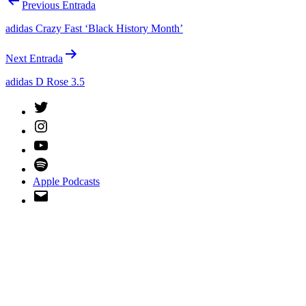
Navegación
Previous Entrada
de
adidas Crazy Fast ‘Black History Month’
entradas
Next Entrada
adidas D Rose 3.5
Twitter
Instagram
YouTube
Spotify
Apple Podcasts
Email