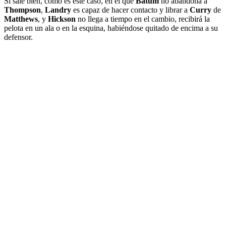
Si sale bien, como es este caso, en el que
Batum
no abandona a
Thompson
,
Landry
es capaz de hacer contacto y librar a
Curry
de
Matthews
, y
Hickson
no llega a tiempo en el cambio, recibirá la
pelota en un ala o en la esquina, habiéndose quitado de encima a su
defensor.