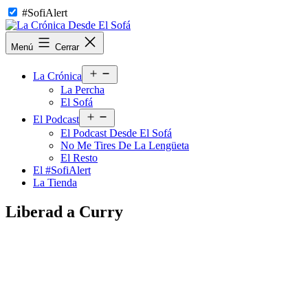
Saltar
#SofiAlert
al
contenido
La
Menú
Cerrar
Crónica
Desde
Abrir
El
La Crónica
el
Sofá
La Percha
menú
El Sofá
Abrir
El Podcast
el
El Podcast Desde El Sofá
menú
No Me Tires De La Lengüeta
El Resto
El #SofiAlert
La Tienda
Liberad a Curry