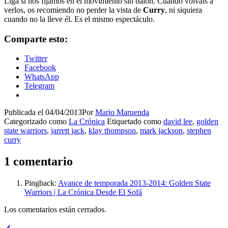
Liga si nos fijamos en el movimiento sin balón. Cuando volváis a
verlos, os recomiendo no perder la vista de
Curry
, ni siquiera
cuando no la lleve él. Es el mismo espectáculo.
Comparte esto:
Twitter
Facebook
WhatsApp
Telegram
Publicada el
04/04/2013
Por
Mario Maruenda
Categorizado como
La Crónica
Etiquetado como
david lee
,
golden
state warriors
,
jarrett jack
,
klay thompson
,
mark jackson
,
stephen
curry
1 comentario
Pingback:
Avance de temporada 2013-2014: Golden State
Warriors | La Crónica Desde El Sofá
Los comentarios están cerrados.