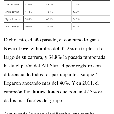
Matt Bonner
41.6%
43.0%
41.3%
Kyrie Irving
41.4%
42.9%
53.3%
Ryan Anderson
38.8%
40.1%
36.3%
Paul George
36.9%
39.1%
38.5%
Dicho esto, el año pasado, el concurso lo gana
Kevin Love
, el hombre del 35.2% en triples a lo
largo de su carrera, y 34.8% la pasada temporada
hasta el parón del All-Star, el peor registro con
diferencia de todos los participantes, ya que 4
llegaron anotando más del 40%. Y en 2011, el
James Jones
campeón fue
que con un 42.3% era
de los más fuertes del grupo.
Aún viendo lo poco significativo que resulta