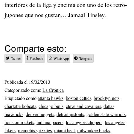
interiores de la liga y encima con uno de los retro-
jugones que nos gustan… Jamaal Tinsley.
Comparte esto:
Twitter
Facebook
WhatsApp
Telegram
Publicada el
19/02/2013
Categorizado como
La Crónica
Etiquetado como
atlanta hawks
,
boston celtics
,
brooklyn nets
,
charlotte bobcats
,
chicago bulls
,
cleveland cavaliers
,
dallas
mavericks
,
denver nuggets
,
detroit pistonts
,
golden state warriors
,
houston rockets
,
indiana pacers
,
los angeles clippers
,
los angeles
lakers
,
memphis grizzlies
,
miami heat
,
milwaukee bucks
,