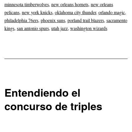
minnesota timberwolves
,
new orleans hornets
,
new orleans
pelicans
,
new york knicks
,
oklahoma city thunder
,
orlando magic
,
philadelphia 76ers
,
phoenix suns
,
porland trail blazers
,
sacramento
kings
,
san antonio spurs
,
utah jazz
,
washington wizards
Entendiendo el
concurso de triples