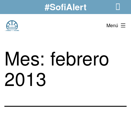
#SofiAlert
Saltar
al
contenido
La
Menú
Crónica
Desde
Mes:
febrero
El
Sofá
2013