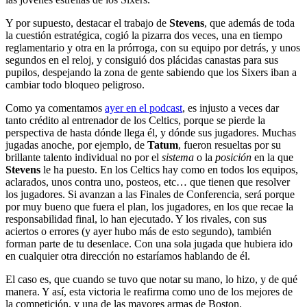
Y por supuesto, destacar el trabajo de
Stevens
, que además de toda
la cuestión estratégica, cogió la pizarra dos veces, una en tiempo
reglamentario y otra en la prórroga, con su equipo por detrás, y unos
segundos en el reloj, y consiguió dos plácidas canastas para sus
pupilos, despejando la zona de gente sabiendo que los Sixers iban a
cambiar todo bloqueo peligroso.
Como ya comentamos
ayer en el podcast
, es injusto a veces dar
tanto crédito al entrenador de los Celtics, porque se pierde la
perspectiva de hasta dónde llega él, y dónde sus jugadores. Muchas
jugadas anoche, por ejemplo, de
Tatum
, fueron resueltas por su
brillante talento individual no por el
sistema
o la
posición
en la que
Stevens
le ha puesto. En los Celtics hay como en todos los equipos,
aclarados, unos contra uno, posteos, etc… que tienen que resolver
los jugadores. Si avanzan a las Finales de Conferencia, será porque
por muy bueno que fuera el plan, los jugadores, en los que recae la
responsabilidad final, lo han ejecutado. Y los rivales, con sus
aciertos o errores (y ayer hubo más de esto segundo), también
forman parte de tu desenlace. Con una sola jugada que hubiera ido
en cualquier otra dirección no estaríamos hablando de él.
El caso es, que cuando se tuvo que notar su mano, lo hizo, y de qué
manera. Y así, esta victoria le reafirma como uno de los mejores de
la competición, y una de las mayores armas de Boston.