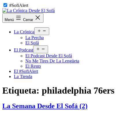
Saltar
#SofiAlert
al
contenido
La
Menú
Cerrar
Crónica
Desde
Abrir
El
La Crónica
el
Sofá
La Percha
menú
El Sofá
Abrir
El Podcast
el
El Podcast Desde El Sofá
menú
No Me Tires De La Lengüeta
El Resto
El #SofiAlert
La Tienda
Etiqueta:
philadelphia 76ers
La Semana Desde El Sofá (2)