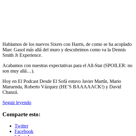
Hablamos de los nuevos Sixers con Harris, de como se ha acoplado
Marc Gasol más allá del muro y descubrimos como va la Dennis
Smith Jr Experience.
Acabamos con nuestras expectativas para el All-Star (SPOILER: no
son muy allá…).
Hoy en El Podcast Desde El Sofá estuvo Javier Martín, Mario
Maruenda, Roberto Vázquez (HE’S BAAAAACK!) y David
Chanzá.
El
Seguir leyendo
Podcast
Desde
Comparte esto:
El
Sofá:
Twitter
Ep.
Facebook
142