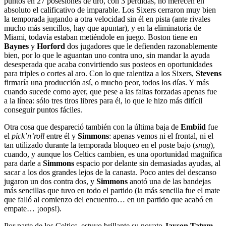
puntos en 27 posesiones de tiro, con 3 pérdidas, no merecen en
absoluto el calificativo de imparable. Los Sixers cerraron muy bien
la temporada jugando a otra velocidad sin él en pista (ante rivales
mucho más sencillos, hay que apuntar), y en la eliminatoria de
Miami, todavía estaban metiéndole en juego. Boston tiene en
Baynes
y
Horford
dos jugadores que le defienden razonablemente
bien, por lo que le aguantan uno contra uno, sin mandar la ayuda
desesperada que acaba convirtiendo sus posteos en oportunidades
para triples o cortes al aro. Con lo que ralentiza a los Sixers,
Stevens
firmaría una producción así, o mucho peor, todos los días. Y más
cuando sucede como ayer, que pese a las faltas forzadas apenas fue
a la línea: sólo tres tiros libres para él, lo que le hizo más difícil
conseguir puntos fáciles.
Otra cosa que despareció también con la última baja de
Embiid
fue
el
pick’n’roll
entre él y
Simmons
: apenas vemos ni el frontal, ni el
tan utilizado durante la temporada bloqueo en el poste bajo (
snug
),
cuando, y aunque los Celtics cambien, es una oportunidad magnífica
para darle a
Simmons
espacio por delante sin demasiadas ayudas, al
sacar a los dos grandes lejos de la canasta. Poco antes del descanso
jugaron un dos contra dos, y
Simmons
anotó una de las bandejas
más sencillas que tuvo en todo el partido (la más sencilla fue el mate
que falló al comienzo del encuentro… en un partido que acabó en
empate… ¡oops!).
Por parte de los Celtics, estuvo brillante su novato
Jayson Tatum
,