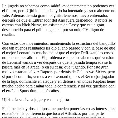
La jugada no sabemos como saldrá, evidentemente no podemos ver
el futuro, pero Ujiri lo ha hecho y lo ha intentado y eso realmente no
vale. Además de esta gran incógnita, tenemos nuevo entrenador,
después de que el Entrenador del Año fuera despedido, Raptors se
estrena con Nick Nurse, un asistente de Casey que es un gran
desconocido para el público general por su nulo CV digno de
resaltar.
Con estos dos movimientos, manteniendo la estructura del banquillo
que tan buenos resultados les dio el año pasado y con la base de que
el mejor Leonard es mucho mejor que el mejor DeRozan, las cosas
no tienen que salir mal. El problema es que no sabemos qué versión
de Leonard vamos a ver después de que la pasada temporada se la
pasara más en la grada (o en su casa) que jugando. Por este gran
motivo estarían tal vez Raptors por detrás de Celtics y/o Sixers, pero
si por el contrario, vemos a ese Leonard que es el 3er mejor jugador
de la liga, dominante en ataque y en defensa, entonces Raptors tiene
mucho hecho para asaltar toda la conferencia y tal vez quedarse con
el ex-2 de Spurs durante más años.
Ujiri se la vuelve a jugar y eso nos gusta.
Finalmente hay dos equipos que pueden poner las cosas interesantes
este año en la conferencia que toca el Atlántico, por una parte