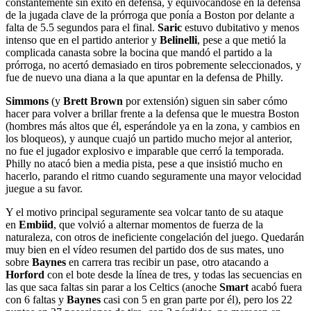
constantemente sin éxito en defensa, y equivocándose en la defensa
de la jugada clave de la prórroga que ponía a Boston por delante a
falta de 5.5 segundos para el final.
Saric
estuvo dubitativo y menos
intenso que en el partido anterior y
Belinelli
, pese a que metió la
complicada canasta sobre la bocina que mandó el partido a la
prórroga, no acertó demasiado en tiros pobremente seleccionados, y
fue de nuevo una diana a la que apuntar en la defensa de Philly.
Simmons
(y
Brett Brown
por extensión) siguen sin saber cómo
hacer para volver a brillar frente a la defensa que le muestra Boston
(hombres más altos que él, esperándole ya en la zona, y cambios en
los bloqueos), y aunque cuajó un partido mucho mejor al anterior,
no fue el jugador explosivo e imparable que cerró la temporada.
Philly no atacó bien a media pista, pese a que insistió mucho en
hacerlo, parando el ritmo cuando seguramente una mayor velocidad
juegue a su favor.
Y el motivo principal seguramente sea volcar tanto de su ataque
en
Embiid
, que volvió a alternar momentos de fuerza de la
naturaleza, con otros de ineficiente congelación del juego. Quedarán
muy bien en el vídeo resumen del partido dos de sus mates, uno
sobre
Baynes
en carrera tras recibir un pase, otro atacando a
Horford
con el bote desde la línea de tres, y todas las secuencias en
las que saca faltas sin parar a los Celtics (anoche
Smart
acabó fuera
con 6 faltas y
Baynes
casi con 5 en gran parte por él), pero los 22