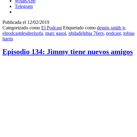
WhatsApp
–
Telegram
Ese
chico
nuevo
Publicada el
12/02/2019
Categorizado como
El Podcast
Etiquetado como
dennis smith jr
,
elpodcastdesdeelsofa
,
marc gasol
,
philadelphia 76ers
,
podcast
,
tobias
harris
Episodio 134: Jimmy tiene nuevos amigos