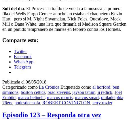
Sofi del día
: El Process ha traído de vuelta a famosos a la primera
fila del Wells Fargo Center: anoche no estaba el chaquetero Kevin
Hart, pero sí M. Night Shyamalan, Nick Foles, Questlove, Meek
Mill o Dana White, una lista que firmaría el Madison Square Garden
en un partido tempranero de martes en febrero contra los Hornets.
Comparte esto:
Twitter
Facebook
WhatsApp
Telegram
Publicada el
06/05/2018
Categorizado como
La Crónica
Etiquetado como
al horford
,
ben
simmons
,
boston celtics
,
brad stevens
,
jayson tatum
,
jj redick
,
Joel
Embiid
,
marco belinelli
,
marcus morris
,
marcus smart
,
philadelphia
76ers
,
podesdeelsofa
,
ROBERT COVINGTON
,
terry rozier
Episodio 123 – Responda otra vez