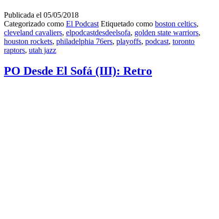
Publicada el
05/05/2018
Categorizado como
El Podcast
Etiquetado como
boston celtics
,
cleveland cavaliers
,
elpodcastdesdeelsofa
,
golden state warriors
,
houston rockets
,
philadelphia 76ers
,
playoffs
,
podcast
,
toronto
raptors
,
utah jazz
PO Desde El Sofá (III): Retro