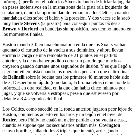
prórroga), perdieron el balón los Sixers tratando de iniciar la jugada
en pases inofensivos en la misma zona de la pista (ala izquierda de
su ataque), dando la oportunidad de remontar a los Celtics, cuando
mandaban ellos sobre el balón y la posesión. Y dos veces se la sacó
muy fuerte
Stevens
(la pizarra) para conseguir puntos fáciles a
Brown
y
Horford
en bandejas sin oposición, tras tiempo muerto en
los momentos finales.
Boston manda 3-0 en una eliminatoria en la que los Sixers ya han
quemado el cartucho de la vuelta a sus dominios, y ahora llevan
encima la carga de una remontada de 21 puntos en el partido
anterior, y la de no haber podido cerrar un partido que muchos
creyeron ganado durante unos segundos de ilusión. Y es que llegó a
caer confeti en pista cuando los operarios pensaron que el tiro final
de
Belinelli
sobre la bocina tras los primeros 48 minutos había sido
de 3. Despertaron rápido (o no tanto, la broma retrasó el inicio de la
prórroga) en otra realidad, en la que aún había cinco minutos por
jugar, y que se volvería a estropear, pese a que estuviesen por
delante a 8.4 segundos del final.
Los Celtics, como sucedió en la ronda anterior, jugaron peor lejos de
Boston, con menos acierto en los tiros y un bajón en el nivel de
Rozier
, pero Philly no cuajó un mejor partido en su vuelta a casa,
cuando se supone que los secundarios brillan más.
Covington
estuvo horrible, fallando los 8 triples que intentó, arriesgando