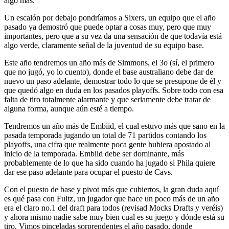
algo más.
Un escalón por debajo pondríamos a Sixers, un equipo que el año
pasado ya demostró que puede optar a cosas muy, pero que muy
importantes, pero que a su vez da una sensación de que todavía está
algo verde, claramente señal de la juventud de su equipo base.
Este año tendremos un año más de Simmons, el 3o (sí, el primero
que no jugó, yo lo cuento), donde el base australiano debe dar de
nuevo un paso adelante, demostrar todo lo que se presupone de él y
que quedó algo en duda en los pasados playoffs. Sobre todo con esa
falta de tiro totalmente alarmante y que seriamente debe tratar de
alguna forma, aunque aún esté a tiempo.
Tendremos un año más de Embiid, el cual estuvo más que sano en la
pasada temporada jugando un total de 71 partidos contando los
playoffs, una cifra que realmente poca gente hubiera apostado al
inicio de la temporada. Embiid debe ser dominante, más
probablemente de lo que ha sido cuando ha jugado si Phila quiere
dar ese paso adelante para ocupar el puesto de Cavs.
Con el puesto de base y pivot más que cubiertos, la gran duda aquí
es qué pasa con Fultz, un jugador que hace un poco más de un año
era el claro no.1 del draft para todos (revisad Mocks Drafts y veréis)
y ahora mismo nadie sabe muy bien cual es su juego y dónde está su
tiro. Vimos pinceladas sorprendentes el año pasado, donde