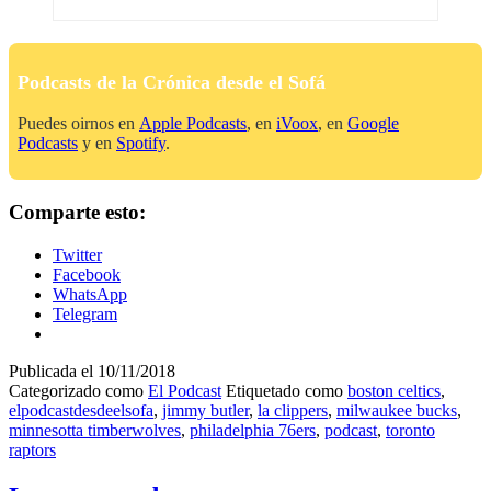
Podcasts de la Crónica desde el Sofá
Puedes oirnos en
Apple Podcasts
, en
iVoox
, en
Google
Podcasts
y en
Spotify
.
Comparte esto:
Twitter
Facebook
WhatsApp
Telegram
Publicada el
10/11/2018
Categorizado como
El Podcast
Etiquetado como
boston celtics
,
elpodcastdesdeelsofa
,
jimmy butler
,
la clippers
,
milwaukee bucks
,
minnesotta timberwolves
,
philadelphia 76ers
,
podcast
,
toronto
raptors