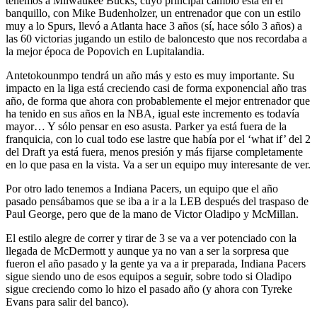
tenemos a Milwaukee Bucks, cuyo principal cambio está en el
banquillo, con Mike Budenholzer, un entrenador que con un estilo
muy a lo Spurs, llevó a Atlanta hace 3 años (sí, hace sólo 3 años) a
las 60 victorias jugando un estilo de baloncesto que nos recordaba a
la mejor época de Popovich en Lupitalandia.
Antetokounmpo tendrá un año más y esto es muy importante. Su
impacto en la liga está creciendo casi de forma exponencial año tras
año, de forma que ahora con probablemente el mejor entrenador que
ha tenido en sus años en la NBA, igual este incremento es todavía
mayor… Y sólo pensar en eso asusta. Parker ya está fuera de la
franquicia, con lo cual todo ese lastre que había por el ‘what if’ del 2
del Draft ya está fuera, menos presión y más fijarse completamente
en lo que pasa en la vista. Va a ser un equipo muy interesante de ver.
Por otro lado tenemos a Indiana Pacers, un equipo que el año
pasado pensábamos que se iba a ir a la LEB después del traspaso de
Paul George, pero que de la mano de Victor Oladipo y McMillan.
El estilo alegre de correr y tirar de 3 se va a ver potenciado con la
llegada de McDermott y aunque ya no van a ser la sorpresa que
fueron el año pasado y la gente ya va a ir preparada, Indiana Pacers
sigue siendo uno de esos equipos a seguir, sobre todo si Oladipo
sigue creciendo como lo hizo el pasado año (y ahora con Tyreke
Evans para salir del banco).