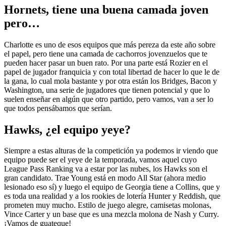
Hornets, tiene una buena camada joven
pero…
Charlotte es uno de esos equipos que más pereza da este año sobre
el papel, pero tiene una camada de cachorros jovenzuelos que te
pueden hacer pasar un buen rato. Por una parte está Rozier en el
papel de jugador franquicia y con total libertad de hacer lo que le de
la gana, lo cual mola bastante y por otra están los Bridges, Bacon y
Washington, una serie de jugadores que tienen potencial y que lo
suelen enseñar en algún que otro partido, pero vamos, van a ser lo
que todos pensábamos que serían.
Hawks, ¿el equipo yeye?
Siempre a estas alturas de la competición ya podemos ir viendo que
equipo puede ser el yeye de la temporada, vamos aquel cuyo
League Pass Ranking va a estar por las nubes, los Hawks son el
gran candidato. Trae Young está en modo All Star (ahora medio
lesionado eso sí) y luego el equipo de Georgia tiene a Collins, que y
es toda una realidad y a los rookies de lotería Hunter y Reddish, que
prometen muy mucho. Estilo de juego alegre, camisetas molonas,
Vince Carter y un base que es una mezcla molona de Nash y Curry.
¡Vamos de guateque!