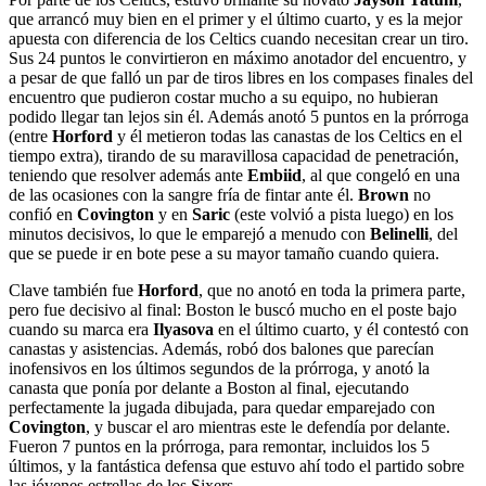
que arrancó muy bien en el primer y el último cuarto, y es la mejor
apuesta con diferencia de los Celtics cuando necesitan crear un tiro.
Sus 24 puntos le convirtieron en máximo anotador del encuentro, y
a pesar de que falló un par de tiros libres en los compases finales del
encuentro que pudieron costar mucho a su equipo, no hubieran
podido llegar tan lejos sin él. Además anotó 5 puntos en la prórroga
(entre
Horford
y él metieron todas las canastas de los Celtics en el
tiempo extra), tirando de su maravillosa capacidad de penetración,
teniendo que resolver además ante
Embiid
, al que congeló en una
de las ocasiones con la sangre fría de fintar ante él.
Brown
no
confió en
Covington
y en
Saric
(este volvió a pista luego) en los
minutos decisivos, lo que le emparejó a menudo con
Belinelli
, del
que se puede ir en bote pese a su mayor tamaño cuando quiera.
Clave también fue
Horford
, que no anotó en toda la primera parte,
pero fue decisivo al final: Boston le buscó mucho en el poste bajo
cuando su marca era
Ilyasova
en el último cuarto, y él contestó con
canastas y asistencias. Además, robó dos balones que parecían
inofensivos en los últimos segundos de la prórroga, y anotó la
canasta que ponía por delante a Boston al final, ejecutando
perfectamente la jugada dibujada, para quedar emparejado con
Covington
, y buscar el aro mientras este le defendía por delante.
Fueron 7 puntos en la prórroga, para remontar, incluidos los 5
últimos, y la fantástica defensa que estuvo ahí todo el partido sobre
las jóvenes estrellas de los Sixers.