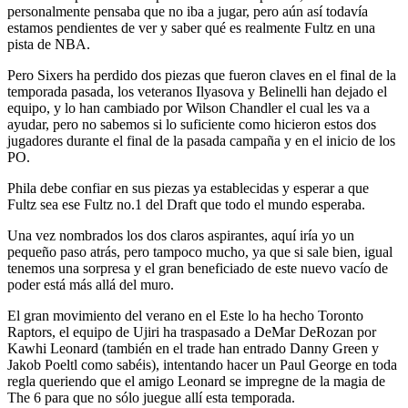
personalmente pensaba que no iba a jugar, pero aún así todavía
estamos pendientes de ver y saber qué es realmente Fultz en una
pista de NBA.
Pero Sixers ha perdido dos piezas que fueron claves en el final de la
temporada pasada, los veteranos Ilyasova y Belinelli han dejado el
equipo, y lo han cambiado por Wilson Chandler el cual les va a
ayudar, pero no sabemos si lo suficiente como hicieron estos dos
jugadores durante el final de la pasada campaña y en el inicio de los
PO.
Phila debe confiar en sus piezas ya establecidas y esperar a que
Fultz sea ese Fultz no.1 del Draft que todo el mundo esperaba.
Una vez nombrados los dos claros aspirantes, aquí iría yo un
pequeño paso atrás, pero tampoco mucho, ya que si sale bien, igual
tenemos una sorpresa y el gran beneficiado de este nuevo vacío de
poder está más allá del muro.
El gran movimiento del verano en el Este lo ha hecho Toronto
Raptors, el equipo de Ujiri ha traspasado a DeMar DeRozan por
Kawhi Leonard (también en el trade han entrado Danny Green y
Jakob Poeltl como sabéis), intentando hacer un Paul George en toda
regla queriendo que el amigo Leonard se impregne de la magia de
The 6 para que no sólo juegue allí esta temporada.