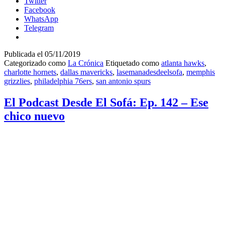
Twitter
Facebook
WhatsApp
Telegram
Publicada el
05/11/2019
Categorizado como
La Crónica
Etiquetado como
atlanta hawks
,
charlotte hornets
,
dallas mavericks
,
lasemanadesdeelsofa
,
memphis
grizzlies
,
philadelphia 76ers
,
san antonio spurs
El Podcast Desde El Sofá: Ep. 142 – Ese
chico nuevo