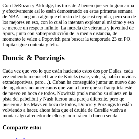
Con DeRozan y Aldridge, tus tiros de 2 tienen que ser tu gran arma
y efectivamente así lo están demostrando en estas primeras semana
de NBA. Juegan a algo que el resto de liga casi repudia, pero son de
los mejores en eso, con lo cual lo intentan explotar al máximo y eso
se merece un respeto infinito. La mezcla de veteranía y juventud de
Spurs, junto con sobreproducción de la media distancia, de
momento le valen a Popovich para buscar la temporada 23 en PO.
Lupita sigue contenta y feliz.
Doncic & Porzingis
Cada vez que veo lo que están haciendo estos dos por Dallas, cada
vez entiendo menos el trade de Knicks (vale, vale, sí, había movidas
extradeportivas, pero…). Cuban ha conseguido juntar un nuevo duo
de jugadores no americanos que van a hacer que su franquicia esté
de nuevo en boca de todos, Nowitzki (mola mucho su silueta en la
pista del pabellón) y Nash fueron una pareja diferente, pero qe
pusieron a los Mavs en boca de todos, Doncic y Porzingis lo están
volviendo a hacer, ahora falta que el druida de Carslile vuelva a
montar algo alrededor de ellos y todo irá en la buena senda.
Comparte esto: