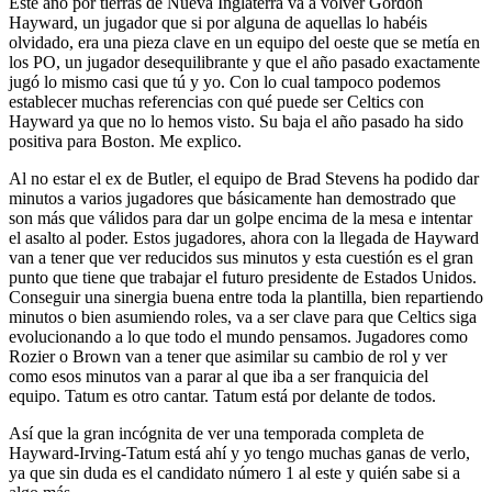
Este año por tierras de Nueva Inglaterra va a volver Gordon
Hayward, un jugador que si por alguna de aquellas lo habéis
olvidado, era una pieza clave en un equipo del oeste que se metía en
los PO, un jugador desequilibrante y que el año pasado exactamente
jugó lo mismo casi que tú y yo. Con lo cual tampoco podemos
establecer muchas referencias con qué puede ser Celtics con
Hayward ya que no lo hemos visto. Su baja el año pasado ha sido
positiva para Boston. Me explico.
Al no estar el ex de Butler, el equipo de Brad Stevens ha podido dar
minutos a varios jugadores que básicamente han demostrado que
son más que válidos para dar un golpe encima de la mesa e intentar
el asalto al poder. Estos jugadores, ahora con la llegada de Hayward
van a tener que ver reducidos sus minutos y esta cuestión es el gran
punto que tiene que trabajar el futuro presidente de Estados Unidos.
Conseguir una sinergia buena entre toda la plantilla, bien repartiendo
minutos o bien asumiendo roles, va a ser clave para que Celtics siga
evolucionando a lo que todo el mundo pensamos. Jugadores como
Rozier o Brown van a tener que asimilar su cambio de rol y ver
como esos minutos van a parar al que iba a ser franquicia del
equipo. Tatum es otro cantar. Tatum está por delante de todos.
Así que la gran incógnita de ver una temporada completa de
Hayward-Irving-Tatum está ahí y yo tengo muchas ganas de verlo,
ya que sin duda es el candidato número 1 al este y quién sabe si a