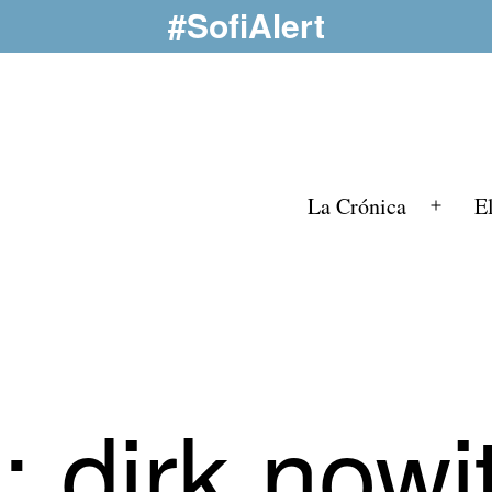
#SofiAlert
La Crónica
E
Abrir
el
menú
a:
dirk nowi