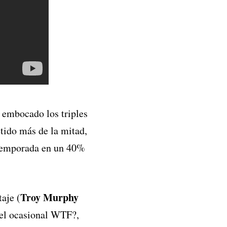
a embocado los triples
etido más de la mitad,
a temporada en un 40%
Troy Murphy
taje (
e el ocasional WTF?,