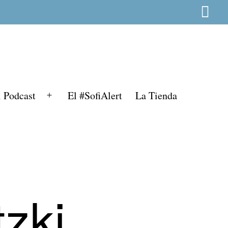
l Podcast
El #SofiAlert
La Tienda
Abrir
el
menú
tzki