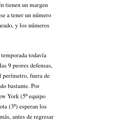
én tienen un margen
ese a tener un número
arado, y los números
a temporada todavía
las 9 peores defensas,
l perímetro, fuera de
ado bastante. Por
New York (5º equipo
ota (3º) esperan los
 más, antes de regresar