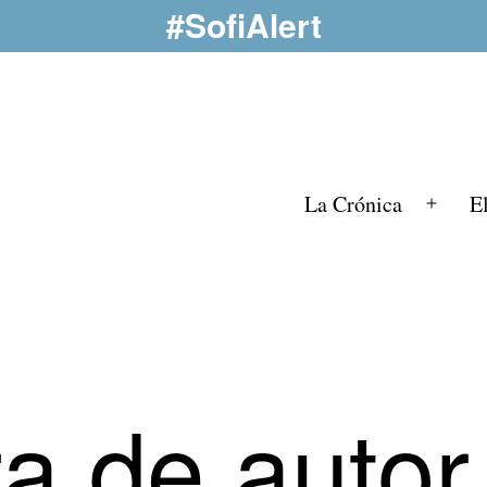
#SofiAlert
La Crónica
E
Abrir
el
menú
ra de autor