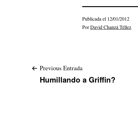
Publicada el
12/01/2012
Por
David Chanzá Téllez
Navegación
Previous Entrada
Humillando a Griffin?
de
entradas