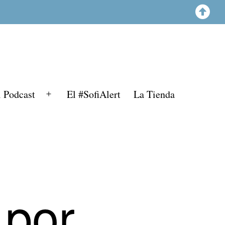
l Podcast
El #SofiAlert
La Tienda
Abrir
el
menú
 por