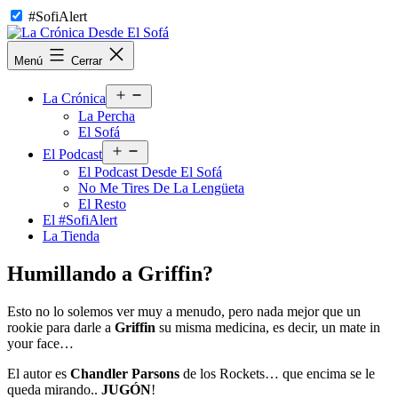
Saltar
#SofiAlert
al
contenido
La
Menú
Cerrar
Crónica
Desde
Abrir
El
La Crónica
el
Sofá
La Percha
menú
El Sofá
Abrir
El Podcast
el
El Podcast Desde El Sofá
menú
No Me Tires De La Lengüeta
El Resto
El #SofiAlert
La Tienda
Humillando a Griffin?
Esto no lo solemos ver muy a menudo, pero nada mejor que un
rookie para darle a
Griffin
su misma medicina, es decir, un mate in
your face…
El autor es
Chandler Parsons
de los Rockets… que encima se le
queda mirando..
JUGÓN
!