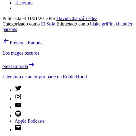
Telegram
Publicada el
11/01/2012
Por
David Chanzá Téllez
Categorizado como
El Sofá
Etiquetado como
blake griffin
,
chandler
parsons
Navegación
Previous Entrada
de
Los magos oscuros
entradas
Next Entrada
Literatura de autor por parte de Robin Hood
Twitter
Instagram
YouTube
Spotify
Apple Podcasts
Email