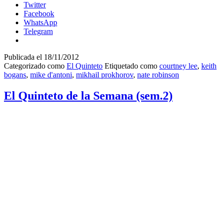
Twitter
Facebook
WhatsApp
Telegram
Publicada el
18/11/2012
Categorizado como
El Quinteto
Etiquetado como
courtney lee
,
keith
bogans
,
mike d'antoni
,
mikhail prokhorov
,
nate robinson
El Quinteto de la Semana (sem.2)