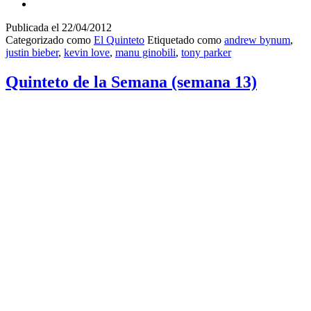
Publicada el
22/04/2012
Categorizado como
El Quinteto
Etiquetado como
andrew bynum
,
justin bieber
,
kevin love
,
manu ginobili
,
tony parker
Quinteto de la Semana (semana 13)