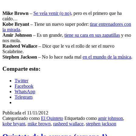
Mike Brown
–
Se veía venir (o no)
, pero es el primero que ha
caído…
Kobe Bryant
– Tiene un nuevo super poder:
tirar entrenadores con
la mirada
.
Amir Johnson
– Es un grande,
tiene su cara en sus zapatillas
y eso
nos mola.
Rasheed Wallace
– Dice que le va el rollo de ser el nuevo
Scalabrine.
Stephen Jackson
– No lo hace nada mal
en el mundo de la música
.
Comparte esto:
Twitter
Facebook
WhatsApp
Telegram
Publicada el
11/11/2012
Categorizado como
El Quinteto
Etiquetado como
amir johnson
,
kobe bryant
,
mike brown
,
rasheed wallace
,
stephen jackson