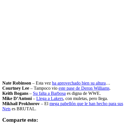
Nate Robinson
– Esta vez
ha aprovechado bien su altura
…
Courtney Lee
– Tampoco vio
este pase de Deron Williams
.
Keith Bogans
–
Su falta a Barbosa
es digna de WWE.
Mike D’Antoni
–
Llega a Lakers
, con muletas, pero llega.
Mikhail Prokhorov
– El
mega pabellón que le han hecho para sus
Nets
es BRUTAL.
Comparte esto: