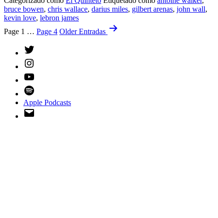
Categorizado como
El Quinteto
Etiquetado como
antoine walker
,
bruce bowen
,
chris wallace
,
darius miles
,
gilbert arenas
,
john wall
,
kevin love
,
lebron james
Paginación
Page 1
…
Page 4
Older
Entradas
de
Twitter
entradas
Instagram
YouTube
Spotify
Apple Podcasts
Email