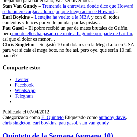
preparado para dar el salto, va a ser divertido…
Stan Van Gundy
–
Tremenda la entrevista donde dice que Howard
se lo quiere cargar… lo mejor, que luego aparece Howard
…
Earl Boykins
–
Lentejita ha vuelto a la NBA
y con él, todos
contentos y felices por verle pulular por las pistas…
Pau Gasol
– El pobre recibió un par de mates brutales de Griffin,
pero
uno de ellos ha pasado de mate a flagrante por parte de Griffin
,
así que el dolor es menor…
Chris Singleton
– Se gastó 10 mil dolares en la Mega Loto en USA
para ver si caía el mega bote, no fue así, pero oye, que serán 10 mil
para él?
Comparte esto:
Twitter
Facebook
WhatsApp
Telegram
Publicada el
07/04/2012
Categorizado como
El Quinteto
Etiquetado como
anthony davis
,
chris singleton
,
earl boykins
,
pau gasol
,
stan van gundy
Quinteto de la Semana (semana 10)