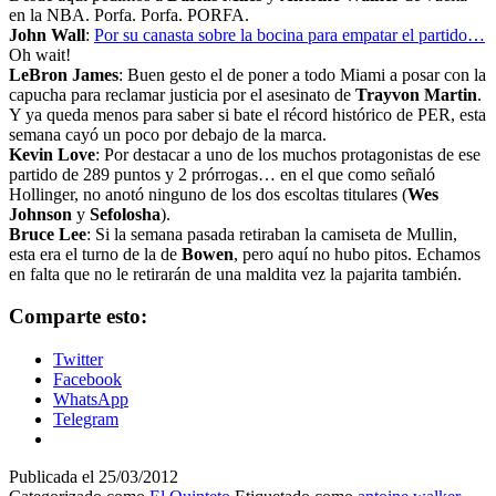
en la NBA. Porfa. Porfa. PORFA.
John Wall
:
Por su canasta sobre la bocina para empatar el partido…
Oh wait!
LeBron James
: Buen gesto el de poner a todo Miami a posar con la
capucha para reclamar justicia por el asesinato de
Trayvon Martin
.
Y ya queda menos para saber si bate el récord histórico de PER, esta
semana cayó un poco por debajo de la marca.
Kevin Love
: Por destacar a uno de los muchos protagonistas de ese
partido de 289 puntos y 2 prórrogas… en el que como señaló
Hollinger, no anotó ninguno de los dos escoltas titulares (
Wes
Johnson
y
Sefolosha
).
Bruce Lee
: Si la semana pasada retiraban la camiseta de Mullin,
esta era el turno de la de
Bowen
, pero aquí no hubo pitos. Echamos
en falta que no le retirarán de una maldita vez la pajarita también.
Comparte esto:
Twitter
Facebook
WhatsApp
Telegram
Publicada el
25/03/2012