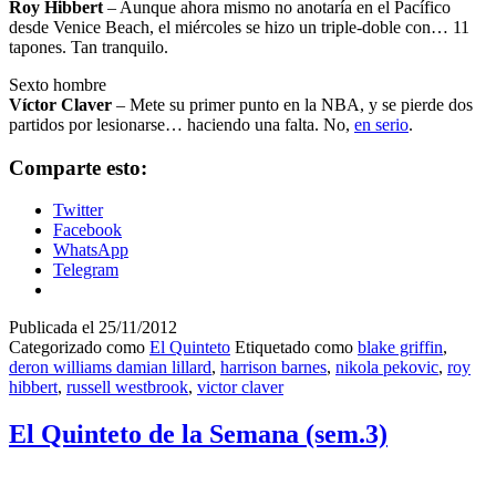
Roy Hibbert
– Aunque ahora mismo no anotaría en el Pacífico
desde Venice Beach, el miércoles se hizo un triple-doble con… 11
tapones. Tan tranquilo.
Sexto hombre
Víctor Claver
– Mete su primer punto en la NBA, y se pierde dos
partidos por lesionarse… haciendo una falta. No,
en serio
.
Comparte esto:
Twitter
Facebook
WhatsApp
Telegram
Publicada el
25/11/2012
Categorizado como
El Quinteto
Etiquetado como
blake griffin
,
deron williams damian lillard
,
harrison barnes
,
nikola pekovic
,
roy
hibbert
,
russell westbrook
,
victor claver
El Quinteto de la Semana (sem.3)