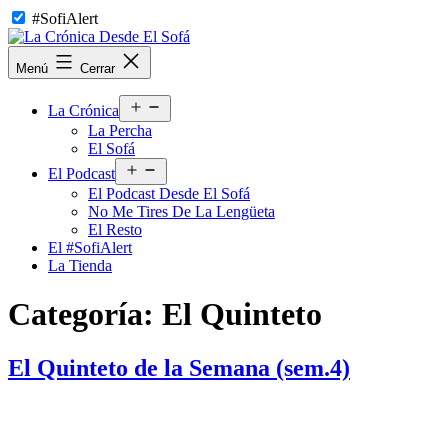
Saltar
#SofiAlert
al
contenido
La
Menú
Cerrar
Crónica
Desde
Abrir
El
La Crónica
el
Sofá
La Percha
menú
El Sofá
Abrir
El Podcast
el
El Podcast Desde El Sofá
menú
No Me Tires De La Lengüeta
El Resto
El #SofiAlert
La Tienda
Categoría:
El Quinteto
El Quinteto de la Semana (sem.4)