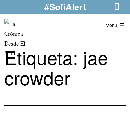
#SofiAlert
Saltar
al
contenido
La
Menú
Crónica
Desde
Etiqueta:
jae
El
Sofá
crowder