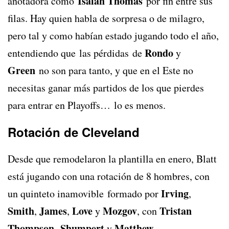
Isaiah Thomas
anotadora como
por fin entre sus
filas. Hay quien habla de sorpresa o de milagro,
pero tal y como habían estado jugando todo el año,
Rondo
entendiendo que las pérdidas de
y
Green
no son para tanto, y que en el Este no
necesitas ganar más partidos de los que pierdes
para entrar en Playoffs… lo es menos.
Rotación de Cleveland
Desde que remodelaron la plantilla en enero, Blatt
está jugando con una rotación de 8 hombres, con
Irving
un quinteto inamovible formado por
,
Smith
James
Love
Mozgov
Tristan
,
,
y
, con
Thompson
Shumpert
Matthew
,
y