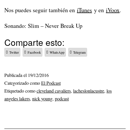
Nos puedes seguir también en
iTunes
y en
iVoox
.
Sonando: Slim – Never Break Up
Comparte esto:
Twitter
Facebook
WhatsApp
Telegram
Publicada el
19/12/2016
Categorizado como
El Podcast
Etiquetado como
cleveland cavaliers
,
lacheslonlacustre
,
los
angeles lakers
,
nick young
,
podcast