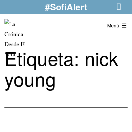
#SofiAlert
Saltar
al
contenido
La
Menú
Crónica
Desde
Etiqueta:
nick
El
Sofá
young