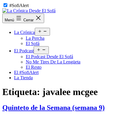
Saltar
#SofiAlert
al
contenido
La
Menú
Cerrar
Crónica
Desde
Abrir
El
La Crónica
el
Sofá
La Percha
menú
El Sofá
Abrir
El Podcast
el
El Podcast Desde El Sofá
menú
No Me Tires De La Lengüeta
El Resto
El #SofiAlert
La Tienda
Etiqueta:
javalee mcgee
Quinteto de la Semana (semana 9)