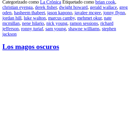
Categorizado como
La Crónica
Etiquetado como
brian cook
,
christian eyenga
,
derek fisher
,
dwight howard
,
gerald wallace
,
greg
oden
,
hasheem thabeet
,
jason kapono
,
javalee mcgee
,
jonny flynn
,
jordan hill
,
luke walton
,
marcus camby
,
mehmet okur
,
nate
mcmillan
,
nene hilario
,
nick young
,
ramon sessions
,
richard
jefferson
,
ronny turiaf
,
sam young
,
shawne williams
,
stephen
jackson
Los magos oscuros