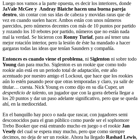
Luego nos vamos a la parte opuesta, es decir los interiores, donde
JaVale McGee y Andray Blatche hacen una buena pareja
dentro
, sin contar con sus idas de cabeza y movidas raras que de
vez en cuando suelen hacer. Ambos están con unos números
parecidos, pero números decentes con más de 10 puntos por partido
y rozando los 10 rebotes por partido, números que no están nada
mal la verdad. Se hicieron con
Ronny Turiaf
, para así tener una
mejor rotación interior, pero la lesión de éste ha mandado a hacer
gargaras todas las ideas que tenían Saunders y compañía.
Entonces es cuando viene el problema
, ni
Siglenton
ni sobre todo
Young
dan para mucho. Siglenton es un rookie que como todo
rookie aún está en un periodo total de adaptación, este año
acentuado por nuestro amigo el Lockout, que hace que los rookies
aún lo estén pasando peor que otras temporadas y claro, ya salir de
titular… cuesta. Nick Young es como dijo en su día Cuper,
un
desperdicio de talento
, un jugador que con la gorra debería llegar a
los 20 puntos y dar un paso adelante significativo, pero que se queda
ahí, en la mediocridad.
En el banquillo hay poco o nada que rascar, con jugadores semi
desconocidos para el gran público como puede ser el sophomore
Trebo Booker que está entrando mucho en juego o el rookie
Jan
Vesely
del cual se espera muy mucho, pero que como siempre
decimos, no deja de ser un rookie. Ahora ha llegado
Rashad Lewis
,