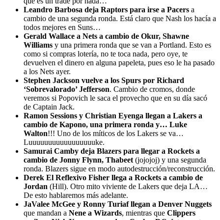
que es un trade por nada…
Leandro Barbosa deja Raptors para irse a Pacers
a
cambio de una segunda ronda. Está claro que Nash los hacía a
todos mejores en Suns…
Gerald Wallace a Nets a cambio de Okur, Shawne
Williams
y una primera ronda que se van a Portland. Esto es
como si compras lotería, no te toca nada, pero oye, te
devuelven el dinero en alguna papeleta, pues eso le ha pasado
a los Nets ayer.
Stephen Jackson vuelve a los Spurs por Richard
‘Sobrevalorado’ Jefferson
. Cambio de cromos, donde
veremos si Popovich le saca el provecho que en su día sacó
de Captain Jack.
Ramon Sessions y Christian Eyenga llegan a Lakers a
cambio de Kapono, una primera ronda y… Luke
Walton
!!! Uno de los míticos de los Lakers se va…
Luuuuuuuuuuuuuuuuuke.
Samurai Camby deja Blazers para llegar a Rockets a
cambio de Jonny Flynn, Thabeet
(jojojoj) y una segunda
ronda. Blazers sigue en modo autodestrucción/reconstrucción.
Derek El Reflexivo Fisher llega a Rockets a cambio de
Jordan
(Hill). Otro mito viviente de Lakers que deja LA…
De esto hablaremos más adelante.
JaValee McGee y Ronny Turiaf llegan a Denver Nuggets
que mandan a
Nene a Wizards
, mientras que
Clippers