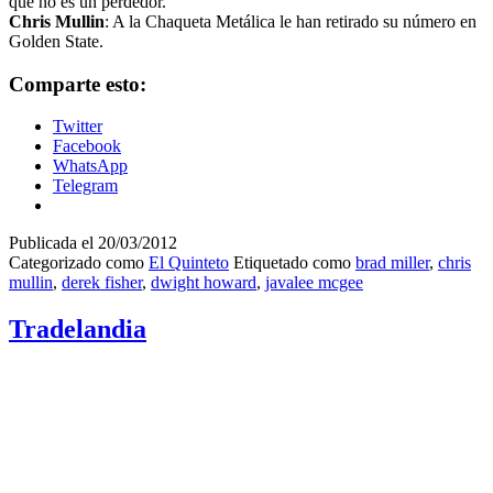
que no es un perdedor.
Chris Mullin
: A la Chaqueta Metálica le han retirado su número en
Golden State.
Comparte esto:
Twitter
Facebook
WhatsApp
Telegram
Publicada el
20/03/2012
Categorizado como
El Quinteto
Etiquetado como
brad miller
,
chris
mullin
,
derek fisher
,
dwight howard
,
javalee mcgee
Tradelandia