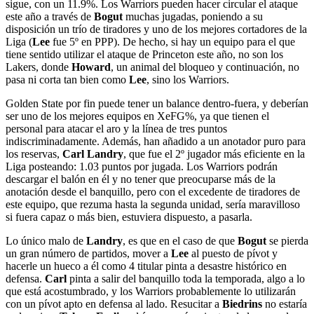
sigue, con un 11.9%. Los Warriors pueden hacer circular el ataque
este año a través de
Bogut
muchas jugadas, poniendo a su
disposición un trío de tiradores y uno de los mejores cortadores de la
Liga (
Lee
fue 5º en PPP). De hecho, si hay un equipo para el que
tiene sentido utilizar el ataque de Princeton este año, no son los
Lakers, donde
Howard
, un animal del bloqueo y continuación, no
pasa ni corta tan bien como
Lee
, sino los Warriors.
Golden State por fin puede tener un balance dentro-fuera, y deberían
ser uno de los mejores equipos en XeFG%, ya que tienen el
personal para atacar el aro y la línea de tres puntos
indiscriminadamente. Además, han añadido a un anotador puro para
los reservas,
Carl Landry
, que fue el 2º jugador más eficiente en la
Liga posteando: 1.03 puntos por jugada. Los Warriors podrán
descargar el balón en él y no tener que preocuparse más de la
anotación desde el banquillo, pero con el excedente de tiradores de
este equipo, que rezuma hasta la segunda unidad, sería maravilloso
si fuera capaz o más bien, estuviera dispuesto, a pasarla.
Lo único malo de
Landry
, es que en el caso de que
Bogut
se pierda
un gran número de partidos, mover a
Lee
al puesto de pívot y
hacerle un hueco a él como 4 titular pinta a desastre histórico en
defensa.
Carl
pinta a salir del banquillo toda la temporada, algo a lo
que está acostumbrado, y los Warriors probablemente lo utilizarán
con un pívot apto en defensa al lado. Resucitar a
Biedrins
no estaría