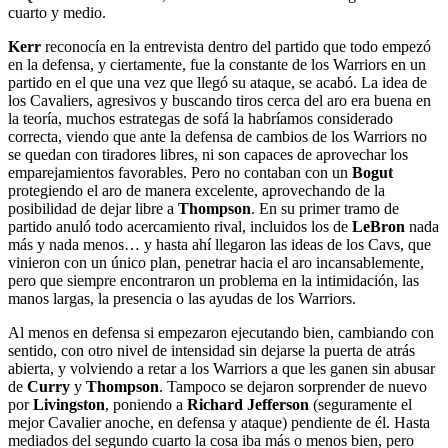
cuarto y medio.
Kerr
reconocía en la entrevista dentro del partido que todo empezó
en la defensa, y ciertamente, fue la constante de los Warriors en un
partido en el que una vez que llegó su ataque, se acabó. La idea de
los Cavaliers, agresivos y buscando tiros cerca del aro era buena en
la teoría, muchos estrategas de sofá la habríamos considerado
correcta, viendo que ante la defensa de cambios de los Warriors no
se quedan con tiradores libres, ni son capaces de aprovechar los
emparejamientos favorables. Pero no contaban con un
Bogut
protegiendo el aro de manera excelente, aprovechando de la
posibilidad de dejar libre a
Thompson
. En su primer tramo de
partido anuló todo acercamiento rival, incluidos los de
LeBron
nada
más y nada menos… y hasta ahí llegaron las ideas de los Cavs, que
vinieron con un único plan, penetrar hacia el aro incansablemente,
pero que siempre encontraron un problema en la intimidación, las
manos largas, la presencia o las ayudas de los Warriors.
Al menos en defensa si empezaron ejecutando bien, cambiando con
sentido, con otro nivel de intensidad sin dejarse la puerta de atrás
abierta, y volviendo a retar a los Warriors a que les ganen sin abusar
de
Curry
y
Thompson
. Tampoco se dejaron sorprender de nuevo
por
Livingston
, poniendo a
Richard Jefferson
(seguramente el
mejor Cavalier anoche, en defensa y ataque) pendiente de él. Hasta
mediados del segundo cuarto la cosa iba más o menos bien, pero