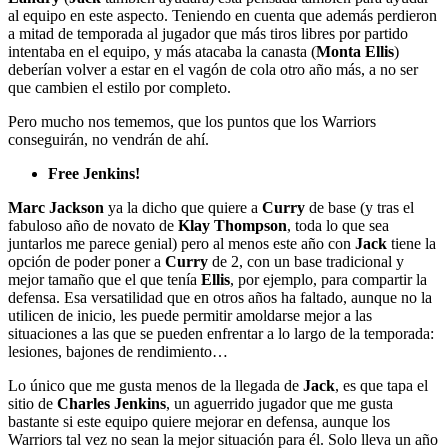
al equipo en este aspecto. Teniendo en cuenta que además perdieron
a mitad de temporada al jugador que más tiros libres por partido
intentaba en el equipo, y más atacaba la canasta (
Monta Ellis
)
deberían volver a estar en el vagón de cola otro año más, a no ser
que cambien el estilo por completo.
Pero mucho nos tememos, que los puntos que los Warriors
conseguirán, no vendrán de ahí.
Free Jenkins!
Marc Jackson
ya la dicho que quiere a
Curry
de base (y tras el
fabuloso año de novato de
Klay Thompson
, toda lo que sea
juntarlos me parece genial) pero al menos este año con
Jack
tiene la
opción de poder poner a
Curry
de 2, con un base tradicional y
mejor tamaño que el que tenía
Ellis
, por ejemplo, para compartir la
defensa. Esa versatilidad que en otros años ha faltado, aunque no la
utilicen de inicio, les puede permitir amoldarse mejor a las
situaciones a las que se pueden enfrentar a lo largo de la temporada:
lesiones, bajones de rendimiento…
Lo único que me gusta menos de la llegada de
Jack
, es que tapa el
sitio de
Charles Jenkins
, un aguerrido jugador que me gusta
bastante si este equipo quiere mejorar en defensa, aunque los
Warriors tal vez no sean la mejor situación para él. Solo lleva un año