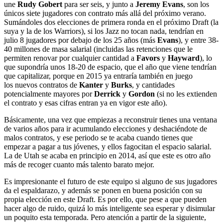
une
Rudy Gobert
para ser seis, y junto a
Jeremy Evans
, son los
únicos siete jugadores con contrato más allá del próximo verano.
Sumándoles dos elecciones de primera ronda en el próximo Draft (la
suya y la de los Warriors), si los Jazz no tocan nada, tendrían en
julio 8 jugadores por debajo de los 25 años (más
Evans
), y entre 38-
40 millones de masa salarial (incluidas las retenciones que le
permiten renovar por cualquier cantidad a
Favors
y
Hayward
), lo
que supondría unos 18-20 de espacio, que el año que viene tendrían
que capitalizar, porque en 2015 ya entraría también en juego
los nuevos contratos de
Kanter
y
Burks
, y cantidades
potencialmente mayores por
Derrick
y
Gordon
(si no les extienden
el contrato y esas cifras entran ya en vigor este año).
Básicamente, una vez que empiezas a reconstruir tienes una ventana
de varios años para ir acumulando elecciones y deshaciéndote de
malos contratos, y ese periodo se te acaba cuando tienes que
empezar a pagar a tus jóvenes, y ellos fagocitan el espacio salarial.
La de Utah se acaba en principio en 2014, así que este es otro año
más de recoger cuanto más talento barato mejor.
Es impresionante el futuro de este equipo si alguno de sus jugadores
da el espaldarazo, y además se ponen en buena posición con su
propia elección en este Draft. Es por ello, que pese a que pueden
hacer algo de ruido, quizá lo más inteligente sea esperar y disimular
un poquito esta temporada. Pero atención a partir de la siguiente,