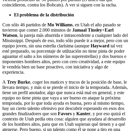
coincidieron, contra los Bobcats). A ver si siguen con la racha.
El problema de la distribución
Con sólo 46 partidos de
Mo Williams
, en Utah el año pasado se
tuvieron que comer 2.000 minutos de
Jamaal Tinsley
+
Earl
Watson
, la pareja más aburrida e intrascendente a cualquier lado del
Mississippi. Después de eso, todo sólo puede ir a mejor, pero con un
equipo joven, sin una estrella clarísima (aunque
Hayward
tal vez
esté preparado, su porcentaje de utilización no tiene pinta de poder
aguantar el salto a los números de las superestrellas) y dos buenos e
imponentes hombres altos, pero con cero creatividad, a este equipo
le vendría bien un base proactivo, con iniciativa y algo de
experiencia.
A
Trey Burke
, coger los matices y trucos de la posición de base, le
llevara tiempo, y más si se pierde el inicio de la temporada. Además,
tiene un perfil anotador, algo que nunca está mal en general, y este
equipo no tiene pinta que vaya a ser bueno en ataque la próxima
temporada, por lo que toda ayuda es buena, pero al mismo tiempo,
hay un cierto talento ofensivo por descubrir esperando en esos dos
grandes finalizadores que son
Favors
y
Kanter
, y por eso quizá el
contexto de Utah pedía otra cosa: alguien que ayudara al desarrollo
de los hombres altos, para que en Utah supieran qué tienen y a qué
atenerse. Pero bueno, si un talento como él se pone a tiro en una