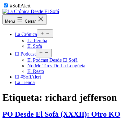
Saltar
#SofiAlert
al
contenido
La
Menú
Cerrar
Crónica
Desde
Abrir
El
La Crónica
el
Sofá
La Percha
menú
El Sofá
Abrir
El Podcast
el
El Podcast Desde El Sofá
menú
No Me Tires De La Lengüeta
El Resto
El #SofiAlert
La Tienda
Etiqueta:
richard jefferson
PO Desde El Sofá (XXXII): Otro KO