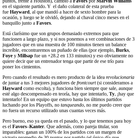
puntos, frente a Houston), cambió a
Favors
por
Marvin Williams
en el siguiente partido. Y el daño colateral de esta prueba
fue
Hayward
, al que mandó a hacer de sexto hombre para la
ocasión, y luego se le olvidó, dejando al chaval cinco meses en el
banquillo junto a
Favors
.
Está clarísimo que son grupos demasiado extremos para que
funcionen a largo plazo, y si nos ponemos a ver combinaciones de 3
jugadores que en una muestra de 100 minutos tienen un balance
increíble, encontraremos un puñado de ellas (por ejemplo,
Burks
,
Foye
y
Millsap
fue un +28.2 en 133 minutos) y eso obviamente no
quiere decir que un entrenador tenga que partir de ese trío para
poner los cimientos.
Pero cuando el resultado es mero producto de la idea
revolucionaria
de juntar a tus 3 mejores jugadores de
frontcourt
(si consideramos a
Hayward
como escolta), y funciona bien siempre que sale, aunque
esté algo descompensado en teoría, hay que intentarlo,
Ty
, ¡hay que
intentarlo! En un equipo que estuvo hasta los últimos partidos
luchando por los Playoffs, no
tanqueando
, no me puedo creer que
no fuera un recurso utilizado unas cuantas veces más.
Pero bueno, eso ya queda en el pasado, y lo que tenemos para hoy
es el
Favors
–
Kanter
. Que además, como pareja titular, son
imparables: ganan un 100% de los partidos con un margen de
victoria promedio de 30 puntos por partido (el único día que