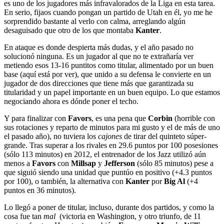
es uno de los jugadores más infravalorados de la Liga en esta tarea.
En serio, fijaos cuando pongan un partido de Utah en él, yo me he
sorprendido bastante al verlo con calma, arreglando algún
desaguisado que otro de los que montaba
Kanter
.
En ataque es donde despierta más dudas, y el año pasado no
solucionó ninguna. Es un jugador al que no te extrañaría ver
metiendo esos 13-16 puntitos como titular, alimentado por un buen
base (aquí está por ver), que unido a su defensa le convierte en un
jugador de dos direcciones que tiene más que garantizada su
titularidad y un papel importante en un buen equipo. Lo que estamos
negociando ahora es dónde poner el techo.
Y para finalizar con
Favors
, es una pena que
Corbin
(horrible con
sus rotaciones y reparto de minutos para mi gusto y el de más de uno
el pasado año), no tuviera los
cajones
de tirar del quinteto súper-
grande. Tras superar a los rivales en 29.6 puntos por 100 posesiones
(sólo 113 minutos) en 2012, el entrenador de los Jazz utilizó aún
menos a
Favors
con
Millsap
y
Jefferson
(sólo 85 minutos) pese a
que siguió siendo una unidad que puntúo en positivo (+4.3 puntos
por 100), o también, la alternativa con
Kanter
por
Big Al
(+4
puntos en 36 minutos).
Lo llegó a poner de titular, incluso, durante dos partidos, y como la
cosa fue tan
mal
(victoria en Washington, y otro triunfo, de 11