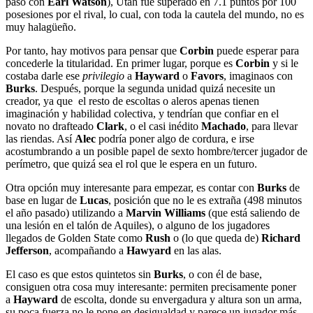
pasó con
Earl Watson
), Utah fue superado en 7.1 puntos por 100
posesiones por el rival, lo cual, con toda la cautela del mundo, no es
muy halagüeño.
Por tanto, hay motivos para pensar que
Corbin
puede esperar para
concederle la titularidad. En primer lugar, porque es
Corbin
y si le
costaba darle ese
privilegio
a
Hayward
o
Favors
, imaginaos con
Burks
. Después, porque la segunda unidad quizá necesite un
creador, ya que el resto de escoltas o aleros apenas tienen
imaginación y habilidad colectiva, y tendrían que confiar en el
novato no drafteado
Clark
, o el casi inédito
Machado
, para llevar
las riendas. Así
Alec
podría poner algo de cordura, e irse
acostumbrando a un posible papel de sexto hombre/tercer jugador de
perímetro, que quizá sea el rol que le espera en un futuro.
Otra opción muy interesante para empezar, es contar con
Burks
de
base en lugar de
Lucas
, posición que no le es extraña (498 minutos
el año pasado) utilizando a
Marvin Williams
(que está saliendo de
una lesión en el talón de Aquiles), o alguno de los jugadores
llegados de Golden State como
Rush
o (lo que queda de)
Richard
Jefferson
, acompañando a
Hawyard
en las alas.
El caso es que estos quintetos sin
Burks
, o con él de base,
consiguen otra cosa muy interesante: permiten precisamente poner
a
Hayward
de escolta, donde su envergadura y altura son un arma,
su poca fuerza no le pone en desigualdad y parece un jugador más