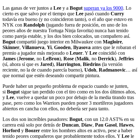
Las ganas de ver juntos a
Lee
y a
Bogut
superan ya los 9000
. Lo
cierto es que salvo por el tiempo que
Lee
pasó cuando
Curry
todavía era bueno (y no coincideron tanto), o el año que estuvo en
NYK con
Randolph
(jugando fuera de posición, en uno de los
peores años de nuestra Tortuga Ninja favorita) nunca han tenido
como pareja estable, y los dos bien colocados, un compañero así.
Bogut
compartió juego interior en Milwaukee con
Magloire
,
Skinner
,
Villanueva
,
Yi
,
Gooden
,
Ilyasova
antes que le robaran el
premio a jugador más mejorado o
Leuer
. Y
Lee
coincidió con
James
(
Jerome
, no
LeBron
),
Rose
(
Malik
, no
Derrick
),
Jeffries
(sí, ahora sí que es
Jared
),
Harrington
,
Biedrins
(la versión
reciente, no la de cuando parecía bueno),
Udoh
,
Radmanovic
… así
que normal que estén deseando compartir pintura.
Puede haber un pequeño problema de espacio cuando se junten,
si
Bogut
sigue tan perdido con el tiro como en los dos últimos años,
y
Lee
, vuelve a quedar un poco por debajo de la media tirando tras
pase, pero como los Warriors pueden poner 3 mortíferos jugadores
abiertos en cancha con ellos, no debería ser para tanto.
Los dos son increíbles pasadores:
Bogut
, con un 12.0 AST% en su
carrera está solo por detrás de
Duncan
,
Diaw
,
Pau Gasol
,
Hawes
,
Horford
y
Boozer
entre los hombres altos en activo, pese a haber
tenido peores compañeros que probablemente todos ellos. Y
Lee
le