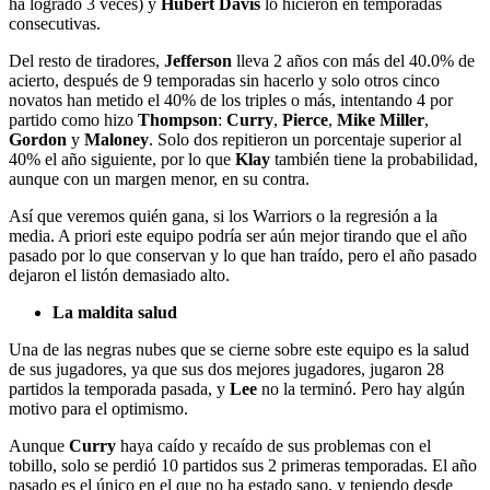
ha logrado 3 veces) y
Hubert Davis
lo hicieron en temporadas
consecutivas.
Del resto de tiradores,
Jefferson
lleva 2 años con más del 40.0% de
acierto, después de 9 temporadas sin hacerlo y solo otros cinco
novatos han metido el 40% de los triples o más, intentando 4 por
partido como hizo
Thompson
:
Curry
,
Pierce
,
Mike Miller
,
Gordon
y
Maloney
. Solo dos repitieron un porcentaje superior al
40% el año siguiente, por lo que
Klay
también tiene la probabilidad,
aunque con un margen menor, en su contra.
Así que veremos quién gana, si los Warriors o la regresión a la
media. A priori este equipo podría ser aún mejor tirando que el año
pasado por lo que conservan y lo que han traído, pero el año pasado
dejaron el listón demasiado alto.
La maldita salud
Una de las negras nubes que se cierne sobre este equipo es la salud
de sus jugadores, ya que sus dos mejores jugadores, jugaron 28
partidos la temporada pasada, y
Lee
no la terminó. Pero hay algún
motivo para el optimismo.
Aunque
Curry
haya caído y recaído de sus problemas con el
tobillo, solo se perdió 10 partidos sus 2 primeras temporadas. El año
pasado es el único en el que no ha estado sano, y teniendo desde