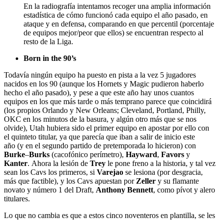
En la radiografía intentamos recoger una amplia información
estadística de cómo funcionó cada equipo el año pasado, en
ataque y en defensa, comparando en que percentil (porcentaje
de equipos mejor/peor que ellos) se encuentran respecto al
resto de la Liga.
Born in the 90’s
Todavía ningún equipo ha puesto en pista a la vez 5 jugadores
nacidos en los 90 (aunque los Hornets y Magic pudieron haberlo
hecho el año pasado), y pese a que este año hay unos cuantos
equipos en los que más tarde o más temprano parece que coincidirá
(los propios Orlando y New Orleans; Cleveland, Portland, Philly,
OKC en los minutos de la basura, y algún otro más que se nos
olvide), Utah hubiera sido el primer equipo en apostar por ello con
el quinteto titular, ya que parecía que iban a salir de inicio este
año (y en el segundo partido de pretemporada lo hicieron) con
Burke
–
Burks
(cacofónico perímetro),
Hayward
,
Favors
y
Kanter
.
Ahora la lesión de
Trey
le pone freno a la historia, y tal vez
sean los Cavs los primeros, si
Varejao
se lesiona (por desgracia,
más que factible), y los Cavs apuestan por
Zeller
y su flamante
novato y número 1 del Draft,
Anthony Bennett
,
como pívot y alero
titulares.
Lo que no cambia es que a estos cinco noventeros en plantilla, se les