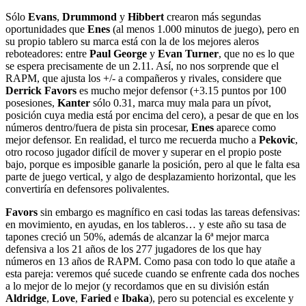
Sólo
Evans
,
Drummond
y
Hibbert
crearon más segundas
oportunidades que
Enes
(al menos 1.000 minutos de juego), pero en
su propio tablero su marca está con la de los mejores aleros
reboteadores: entre
Paul George
y
Evan Turner
, que no es lo que
se espera precisamente de un 2.11. Así, no nos sorprende que el
RAPM, que ajusta los +/- a compañeros y rivales, considere que
Derrick Favors
es mucho mejor defensor (+3.15 puntos por 100
posesiones,
Kanter
sólo 0.31, marca muy mala para un pívot,
posición cuya media está por encima del cero), a pesar de que en los
números dentro/fuera de pista sin procesar,
Enes
aparece como
mejor defensor. En realidad, el turco me recuerda mucho a
Pekovic
,
otro rocoso jugador difícil de mover y superar en el propio poste
bajo, porque es imposible ganarle la posición, pero al que le falta esa
parte de juego vertical, y algo de desplazamiento horizontal, que les
convertiría en defensores polivalentes.
Favors
sin embargo es magnífico en casi todas las tareas defensivas:
en movimiento, en ayudas, en los tableros… y este año su tasa de
tapones creció un 50%, además de alcanzar la 6ª mejor marca
defensiva a los 21 años de los 277 jugadores de los que hay
números en 13 años de RAPM. Como pasa con todo lo que atañe a
esta pareja: veremos qué sucede cuando se enfrente cada dos noches
a lo mejor de lo mejor (y recordamos que en su división están
Aldridge
,
Love
,
Faried
e
Ibaka
), pero su potencial es excelente y