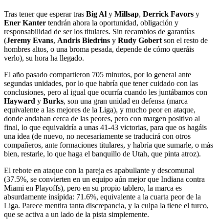
Tras tener que esperar tras
Big Al
y
Millsap
,
Derrick Favors
y
Ener Kanter
tendrán ahora la oportunidad, obligación y
responsabilidad de ser los titulares. Sin recambios de garantías
(
Jeremy Evans
,
Andris Biedrins
y
Rudy Gobert
son el resto de
hombres altos, o una broma pesada, depende de cómo queráis
verlo), su hora ha llegado.
El año pasado compartieron 705 minutos, por lo general ante
segundas unidades, por lo que habría que tener cuidado con las
conclusiones, pero al igual que ocurría cuando les juntábamos con
Hayward
y
Burks
, son una gran unidad en defensa (marca
equivalente a las mejores de la Liga), y mucho peor en ataque,
donde andaban cerca de las peores, pero con margen positivo al
final, lo que equivaldría a unas 41-43 victorias, para que os hagáis
una idea (de nuevo, no necesariamente se traducirá con otros
compañeros, ante formaciones titulares, y habría que sumarle, o más
bien, restarle, lo que haga el banquillo de Utah, que pinta atroz).
El rebote en ataque con la pareja es apabullante y descomunal
(37.5%, se convierten en un equipo aún mejor que Indiana contra
Miami en Playoffs), pero en su propio tablero, la marca es
absurdamente insípida: 71.6%, equivalente a la cuarta peor de la
Liga. Parece mentira tanta discrepancia, y la culpa la tiene el turco,
que se activa a un lado de la pista simplemente.