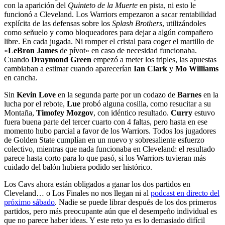
con la aparición del
Quinteto de la Muerte
en pista, ni esto le
funcionó a Cleveland. Los Warriors empezaron a sacar rentabilidad
explícita de las defensas sobre los
Splash Brothers
, utilizándoles
como señuelo y como bloqueadores para dejar a algún compañero
libre. En cada jugada. Ni romper el cristal para coger el martillo de
«
LeBron James
de pívot» en caso de necesidad funcionaba.
Cuando
Draymond Green
empezó a meter los triples, las apuestas
cambiaban a estimar cuando aparecerían
Ian Clark
y
Mo Williams
en cancha.
Sin
Kevin Love
en la segunda parte por un codazo de
Barnes
en la
lucha por el rebote,
Lue
probó alguna cosilla, como resucitar a su
Montaña,
Timofey Mozgov
, con idéntico resultado.
Curry
estuvo
fuera buena parte del tercer cuarto con 4 faltas, pero hasta en ese
momento hubo parcial a favor de los Warriors. Todos los jugadores
de Golden State cumplían en un nuevo y sobresaliente esfuerzo
colectivo, mientras que nada funcionaba en Cleveland: el resultado
parece hasta corto para lo que pasó, si los Warriors tuvieran más
cuidado del balón hubiera podido ser histórico.
Los Cavs ahora están obligados a ganar los dos partidos en
Cleveland… o Los Finales no nos llegan ni al
podcast en directo del
próximo sábado
. Nadie se puede librar después de los dos primeros
partidos, pero más preocupante aún que el desempeño individual es
que no parece haber ideas. Y este reto ya es lo demasiado difícil