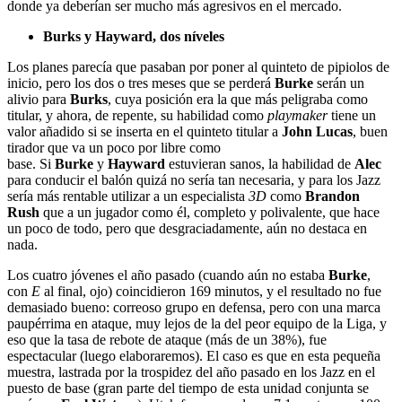
donde ya deberían ser mucho más agresivos en el mercado.
Burks y Hayward, dos níveles
Los planes parecía que pasaban por poner al quinteto de pipiolos de
inicio, pero los dos o tres meses que se perderá
Burke
serán un
alivio para
Burks
, cuya posición era la que más peligraba como
titular, y ahora, de repente, su habilidad como
playmaker
tiene un
valor añadido si se inserta en el quinteto titular a
John Lucas
, buen
tirador que va un poco por libre como
base. Si
Burke
y
Hayward
estuvieran sanos, la habilidad de
Alec
para conducir el balón quizá no sería tan necesaria, y para los Jazz
sería más rentable utilizar a un especialista
3D
como
Brandon
Rush
que a un jugador como él, completo y polivalente, que hace
un poco de todo, pero que desgraciadamente, aún no destaca en
nada.
Los cuatro jóvenes el año pasado (cuando aún no estaba
Burke
,
con
E
al final, ojo) coincidieron 169 minutos, y el resultado no fue
demasiado bueno: correoso grupo en defensa, pero con una marca
paupérrima en ataque, muy lejos de la del peor equipo de la Liga, y
eso que la tasa de rebote de ataque (más de un 38%), fue
espectacular (luego elaboraremos). El caso es que en esta pequeña
muestra, lastrada por la trospidez del año pasado en los Jazz en el
puesto de base (gran parte del tiempo de esta unidad conjunta se