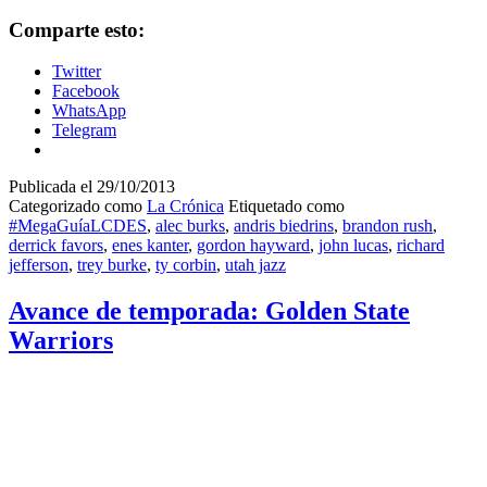
Comparte esto:
Twitter
Facebook
WhatsApp
Telegram
Publicada el
29/10/2013
Categorizado como
La Crónica
Etiquetado como
#MegaGuíaLCDES
,
alec burks
,
andris biedrins
,
brandon rush
,
derrick favors
,
enes kanter
,
gordon hayward
,
john lucas
,
richard
jefferson
,
trey burke
,
ty corbin
,
utah jazz
Avance de temporada: Golden State
Warriors