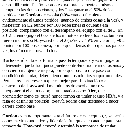
desequilibrante. El año pasado estuvo prácticamente el mismo
tiempo en las dos posiciones, y los Jazz ganaron el 50% de los
partidos con
Gordon
de escolta (40% cuando fue alero,
evidentemente algunos partidos jugando de ambas cosas a la vez), y
mejoraron en 6.2 puntos por 100 posesiones si ocupaba esa
posición, comparando con el desempeño del equipo con él de 3. En
2012, cuando jugó el 66% de los minutos de alero, los Jazz también
fueron mejores si
Hayward
era el 2 (53% vs. 45% en victorias, +9.2
puntos por 100 posesiones), por lo que además de lo que nos parece
ver, los números apoyan la idea.
Burks
cerró en buena forma la pasada temporada y es un jugador
interesante, que la franquicia puede controlar durante muchos años y
con cierto margen de mejora, por lo que pase lo que pase con su
condición de titular, debería tener muchos minutos y oportunidades.
Pero si los Jazz creyeran que es mejor para la situación o el
desarrollo de
Hayward
darle minutos de escolta, no se va a
interponer ni el entrenador, ni un jugador como
Alec
, que
prometedor como es, quizá nunca rompa en titular seguro NBA, y a
falta de definir su posición, todavía podría estar destinado a hacer
carrera como base.
Gordon
es muy importante para el futuro de este equipo, y se perfila
como máximo anotador, y líder de la franquicia en ataque para esta
temporada.
Hayward
empezó y terminó la temporada de titular,