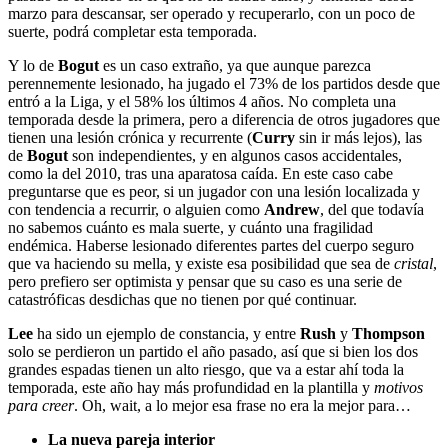
marzo para descansar, ser operado y recuperarlo, con un poco de
suerte, podrá completar esta temporada.
Y lo de
Bogut
es un caso extraño, ya que aunque parezca
perennemente lesionado, ha jugado el 73% de los partidos desde que
entró a la Liga, y el 58% los últimos 4 años. No completa una
temporada desde la primera, pero a diferencia de otros jugadores que
tienen una lesión crónica y recurrente (
Curry
sin ir más lejos), las
de
Bogut
son independientes, y en algunos casos accidentales,
como la del 2010, tras una aparatosa caída. En este caso cabe
preguntarse que es peor, si un jugador con una lesión localizada y
con tendencia a recurrir, o alguien como
Andrew
, del que todavía
no sabemos cuánto es mala suerte, y cuánto una fragilidad
endémica. Haberse lesionado diferentes partes del cuerpo seguro
que va haciendo su mella, y existe esa posibilidad que sea de
cristal
,
pero prefiero ser optimista y pensar que su caso es una serie de
catastróficas desdichas que no tienen por qué continuar.
Lee
ha sido un ejemplo de constancia, y entre
Rush
y
Thompson
solo se perdieron un partido el año pasado, así que si bien los dos
grandes espadas tienen un alto riesgo, que va a estar ahí toda la
temporada, este año hay más profundidad en la plantilla y
motivos
para creer
. Oh, wait, a lo mejor esa frase no era la mejor para…
La nueva pareja interior