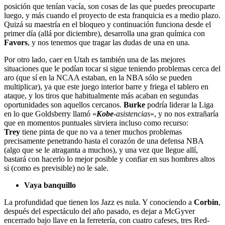
posición que tenían vacía, son cosas de las que puedes preocuparte
luego, y más cuando el proyecto de esta franquicia es a medio plazo.
Quizá su maestría en el bloqueo y continuación funciona desde el
primer día (allá por diciembre), desarrolla una gran química con
Favors
, y nos tenemos que tragar las dudas de una en una.
Por otro lado, caer en Utah es también una de las mejores
situaciones que le podían tocar si sigue teniendo problemas cerca del
aro (que sí en la NCAA estaban, en la NBA sólo se pueden
multiplicar), ya que este juego interior barre y friega el tablero en
ataque, y los tiros que habitualmente más acaban en segundas
oportunidades son aquellos cercanos.
Burke
podría liderar la Liga
en lo que Goldsberry llamó «
Kobe
-asistencias
«, y no nos extrañaría
que en momentos puntuales sirviera incluso como recurso:
Trey
tiene pinta de que no va a tener muchos problemas
precisamente penetrando hasta el corazón de una defensa NBA
(algo que se le atraganta a muchos), y una vez que llegue allí,
bastará con hacerlo lo mejor posible y confiar en sus hombres altos
si (como es previsible) no le sale.
Vaya banquillo
La profundidad que tienen los Jazz es nula. Y conociendo a
Corbin
,
después del espectáculo del año pasado, es dejar a McGyver
encerrado bajo llave en la ferretería, con cuatro cafeses, tres Red-