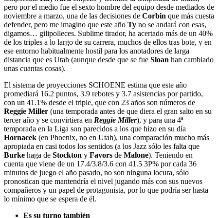
pero por el medio fue el sexto hombre del equipo desde mediados de
noviembre a marzo, una de las decisiones de
Corbin
que más cuesta
defender, pero me imagino que este año
Ty
no se andará con esas,
digamos… gilipolleces. Sublime tirador, ha acertado más de un 40%
de los triples a lo largo de su carrera, muchos de ellos tras bote, y en
ese entorno habitualmente hostil para los anotadores de larga
distancia que es Utah (aunque desde que se fue
Sloan
han cambiado
unas cuantas cosas).
El sistema de proyecciones SCHOENE estima que este año
promediará 16.2 puntos, 3.9 rebotes y 3.7 asistencias por partido,
con un 41.1% desde el triple, que con 23 años son números de
Reggie Miller
(una temporada antes de que diera el gran salto en su
tercer año y se convirtiera en
Reggie Miller
), y para una 4ª
temporada en la Liga son parecidos a los que hizo en su día
Hornacek
(en Phoenix, no en Utah), una comparación mucho más
apropiada en casi todos los sentidos (a los Jazz sólo les falta que
Burke
haga de
Stockton
y
Favors
de
Malone
). Teniendo en
cuenta que viene de un 17.4/3.8/3.6 con 41.5 3P% por cada 36
minutos de juego el año pasado, no son ninguna locura, sólo
pronostican que mantendría el nivel jugando más con sus nuevos
compañeros y un papel de protagonista, por lo que podría ser hasta
lo mínimo que se espera de él.
Es su turno también