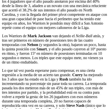
los 4 jugadores que el año pasado anotaron por encima del 40%
desde la línea de 3, añaden a un novato con una mecánica reluciente
que acertó el 38.2% de sus intentos el año pasado en North
Carolina, y con la llegada del primer pívot competente en ataque con
una gran capacidad de pase hacia el perímetro que ha tenido este
equipo en años, los Warriors le pondrán muy difícil a San Antonio
repetir como el equipo con mejores cañoneros de la Liga.
Los Warriors de
Mark Jackson
van dejando el
Nellie-Ball
atrás, y
tras ser primeros en número de posesiones tres de las cuatro
temporadas con
Nelson
(y segundos la otra), bajaron un poco, hasta
la quinta posición con
Smart
, y el año pasado cayeron al 10º puesto
en ritmo, y fueron 15º en número de posesiones terminadas en 10
segundos o menos. Los triples que este equipo mete, no vienen ya
de un ritmo endiablado.
Lo que tal vez pueda esperarse para compensar, es una cierta
regresión a la media de un acierto tan grande.
Curry
ha mejorado
los 3 años que ha estado en la Liga y
Rush
también ha ido
incrementando su porcentaje sin parar toda su carrera. La temporada
pasada los dos metieron más de un 45% de sus triples, con más de
tres intentos por partido, y la probabilidad está en su contra para
volver a repetir la gesta: de los 26 jugadores con esos números
durante una temporada completa, 20 no fueron capaces de
reproducirla otra vez en su carrera, y solo
Steve Nash
(único que lo