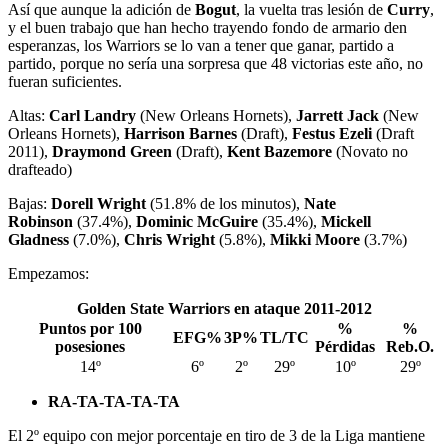
Así que aunque la adición de
Bogut
, la vuelta tras lesión de
Curry
,
y el buen trabajo que han hecho trayendo fondo de armario den
esperanzas, los Warriors se lo van a tener que ganar, partido a
partido, porque no sería una sorpresa que 48 victorias este año, no
fueran suficientes.
Altas:
Carl Landry
(New Orleans Hornets),
Jarrett Jack
(New
Orleans Hornets),
Harrison Barnes
(Draft),
Festus Ezeli
(Draft
2011),
Draymond Green
(Draft),
Kent Bazemore
(Novato no
drafteado)
Bajas:
Dorell Wright
(51.8% de los minutos),
Nate
Robinson
(37.4%),
Dominic McGuire
(35.4%),
Mickell
Gladness
(7.0%),
Chris Wright
(5.8%),
Mikki Moore
(3.7%)
Empezamos:
Golden State Warriors en ataque 2011-2012
Puntos por 100
%
%
EFG%
3P%
TL/TC
posesiones
Pérdidas
Reb.O.
14º
6º
2º
29º
10º
29º
RA-TA-TA-TA-TA
El 2º equipo con mejor porcentaje en tiro de 3 de la Liga mantiene