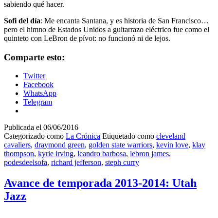
sabiendo qué hacer.
Sofi del día
: Me encanta Santana, y es historia de San Francisco…
pero el himno de Estados Unidos a guitarrazo eléctrico fue como el
quinteto con LeBron de pívot: no funcionó ni de lejos.
Comparte esto:
Twitter
Facebook
WhatsApp
Telegram
Publicada el
06/06/2016
Categorizado como
La Crónica
Etiquetado como
cleveland
cavaliers
,
draymond green
,
golden state warriors
,
kevin love
,
klay
thompson
,
kyrie irving
,
leandro barbosa
,
lebron james
,
podesdeelsofa
,
richard jefferson
,
steph curry
Avance de temporada 2013-2014: Utah
Jazz