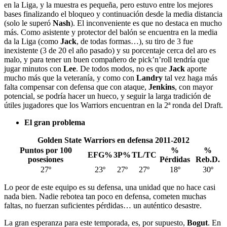
en la Liga, y la muestra es pequeña, pero estuvo entre los mejores
bases finalizando el bloqueo y continuación desde la media distancia
(solo le superó
Nash
). El inconveniente es que no destaca en mucho
más. Como asistente y protector del balón se encuentra en la media
da la Liga (como
Jack
, de todas formas…), su tiro de 3 fue
inexistente (3 de 20 el año pasado) y su porcentaje cerca del aro es
malo, y para tener un buen compañero de pick’n’roll tendría que
jugar minutos con
Lee
. De todos modos, no es que
Jack
aporte
mucho más que la veteranía, y como con
Landry
tal vez haga más
falta compensar con defensa que con ataque,
Jenkins
, con mayor
potencial, se podría hacer un hueco, y seguir la larga tradición de
útiles jugadores que los Warriors encuentran en la 2ª ronda del Draft.
El gran problema
Golden State Warriors en defensa 2011-2012
Puntos por 100
%
%
EFG%
3P%
TL/TC
posesiones
Pérdidas
Reb.D.
27º
23º
27º
27º
18º
30º
Lo peor de este equipo es su defensa, una unidad que no hace casi
nada bien. Nadie rebotea tan poco en defensa, cometen muchas
faltas, no fuerzan suficientes pérdidas… un auténtico desastre.
La gran esperanza para este temporada, es, por supuesto,
Bogut
. En