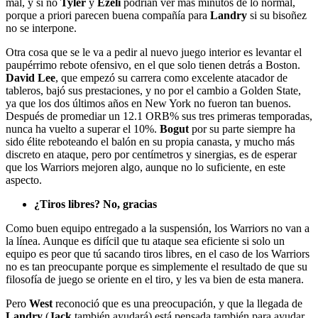
mal, y si no
Tyler
y
Ezeli
podrían ver más minutos de lo normal,
porque a priori parecen buena compañía para
Landry
si su bisoñez
no se interpone.
Otra cosa que se le va a pedir al nuevo juego interior es levantar el
paupérrimo rebote ofensivo, en el que solo tienen detrás a Boston.
David Lee
, que empezó su carrera como excelente atacador de
tableros, bajó sus prestaciones, y no por el cambio a Golden State,
ya que los dos últimos años en New York no fueron tan buenos.
Después de promediar un 12.1 ORB% sus tres primeras temporadas,
nunca ha vuelto a superar el 10%.
Bogut
por su parte siempre ha
sido élite reboteando el balón en su propia canasta, y mucho más
discreto en ataque, pero por centímetros y sinergias, es de esperar
que los Warriors mejoren algo, aunque no lo suficiente, en este
aspecto.
¿Tiros libres? No, gracias
Como buen equipo entregado a la suspensión, los Warriors no van a
la línea. Aunque es difícil que tu ataque sea eficiente si solo un
equipo es peor que tú sacando tiros libres, en el caso de los Warriors
no es tan preocupante porque es simplemente el resultado de que su
filosofía de juego se oriente en el tiro, y les va bien de esta manera.
Pero
West
reconoció que es una preocupación, y que la llegada de
Landry
(
Jack
también ayudará) está pensada también para ayudar