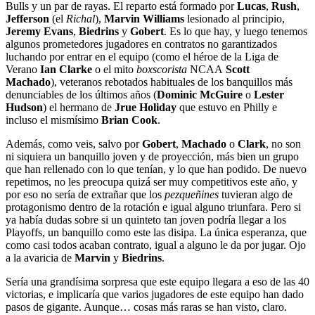
Bulls y un par de rayas. El reparto está formado por
Lucas
,
Rush
,
Jefferson
(el
Richal
),
Marvin Williams
lesionado al principio,
Jeremy Evans
,
Biedrins
y
Gobert
. Es lo que hay, y luego tenemos
algunos prometedores jugadores en contratos no garantizados
luchando por entrar en el equipo (como el héroe de la Liga de
Verano
Ian Clarke
o el mito
boxscorista
NCAA
Scott
Machado
), veteranos rebotados habituales de los banquillos más
denunciables de los últimos años (
Dominic McGuire
o
Lester
Hudson
) el hermano de
Jrue Holiday
que estuvo en Philly e
incluso el mismísimo
Brian Cook
.
Además, como veis, salvo por
Gobert
,
Machado
o
Clark
, no son
ni siquiera un banquillo joven y de proyección, más bien un grupo
que han rellenado con lo que tenían, y lo que han podido. De nuevo
repetimos, no les preocupa quizá ser muy competitivos este año, y
por eso no sería de extrañar que los
pezqueñines
tuvieran algo de
protagonismo dentro de la rotación e igual alguno triunfara. Pero si
ya había dudas sobre si un quinteto tan joven podría llegar a los
Playoffs, un banquillo como este las disipa. La única esperanza, que
como casi todos acaban contrato, igual a alguno le da por jugar. Ojo
a la avaricia de
Marvin
y
Biedrins
.
Sería una grandísima sorpresa que este equipo llegara a eso de las 40
victorias, e implicaría que varios jugadores de este equipo han dado
pasos de gigante. Aunque… cosas más raras se han visto, claro.