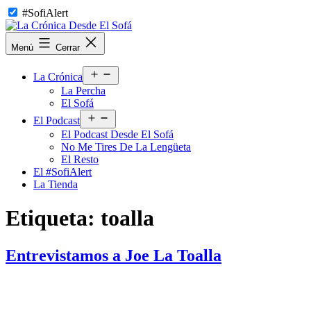
Saltar
#SofiAlert
al
contenido
La
Menú
Cerrar
Crónica
Desde
Abrir
El
La Crónica
el
Sofá
La Percha
menú
El Sofá
Abrir
El Podcast
el
El Podcast Desde El Sofá
menú
No Me Tires De La Lengüeta
El Resto
El #SofiAlert
La Tienda
Etiqueta:
toalla
Entrevistamos a Joe La Toalla