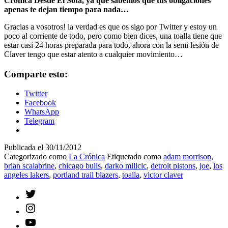
Crónica Desde El Sofá, ya que sabemos que tus obligaciones
apenas te dejan tiempo para nada…
Gracias a vosotros! la verdad es que os sigo por Twitter y estoy un
poco al corriente de todo, pero como bien dices, una toalla tiene que
estar casi 24 horas preparada para todo, ahora con la semi lesión de
Claver tengo que estar atento a cualquier movimiento…
Comparte esto:
Twitter
Facebook
WhatsApp
Telegram
Publicada el
30/11/2012
Categorizado como
La Crónica
Etiquetado como
adam morrison
,
brian scalabrine
,
chicago bulls
,
darko milicic
,
detroit pistons
,
joe
,
los
angeles lakers
,
portland trail blazers
,
toalla
,
victor claver
Twitter
Instagram
YouTube