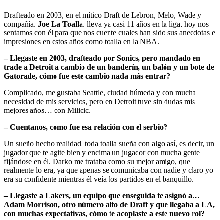
Drafteado en 2003, en el mítico Draft de Lebron, Melo, Wade y
compañía,
Joe La Toalla
, lleva ya casi 11 años en la liga, hoy nos
sentamos con él para que nos cuente cuales han sido sus anecdotas e
impresiones en estos años como toalla en la NBA.
– Llegaste en 2003, drafteado por Sonics, pero mandado en
trade a Detroit a cambio de un banderín, un balón y un bote de
Gatorade, cómo fue este cambio nada más entrar?
Complicado, me gustaba Seattle, ciudad húmeda y con mucha
necesidad de mis servicios, pero en Detroit tuve sin dudas mis
mejores años… con Milicic.
– Cuentanos, como fue esa relación con el serbio?
Un sueño hecho realidad, toda toalla sueña con algo así, es decir, un
jugador que te agite bien y encima un jugador con mucha gente
fijándose en él. Darko me trataba como su mejor amigo, que
realmente lo era, ya que apenas se comunicaba con nadie y claro yo
era su confidente mientras él veía los partidos en el banquillo.
– Llegaste a Lakers, un equipo que enseguida te asignó a…
Adam Morrison, otro número alto de Draft y que llegaba a LA,
con muchas expectativas, cómo te acoplaste a este nuevo rol?