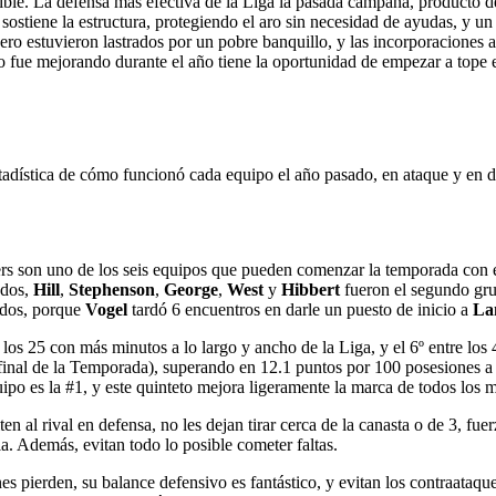
ible. La defensa más efectiva de la Liga la pasada campaña, producto d
e sostiene la estructura, protegiendo el aro sin necesidad de ayudas, y 
ero estuvieron lastrados por un pobre banquillo, y las incorporaciones 
o fue mejorando durante el año tiene la oportunidad de empezar a tope
tadística de cómo funcionó cada equipo el año pasado, en ataque y en 
ers son uno de los seis equipos que pueden comenzar la temporada con 
odos,
Hill
,
Stephenson
,
George
,
West
y
Hibbert
fueron el segundo gru
tidos, porque
Vogel
tardó 6 encuentros en darle un puesto de inicio a
La
los 25 con más minutos a lo largo y ancho de la Liga, y el 6º entre lo
final de la Temporada), superando en 12.1 puntos por 100 posesiones a l
po es la #1, y este quinteto mejora ligeramente la marca de todos los m
miten al rival en defensa, no les dejan tirar cerca de la canasta o de 3, f
ia. Además, evitan todo lo posible cometer faltas.
s pierden, su balance defensivo es fantástico, y evitan los contraataq