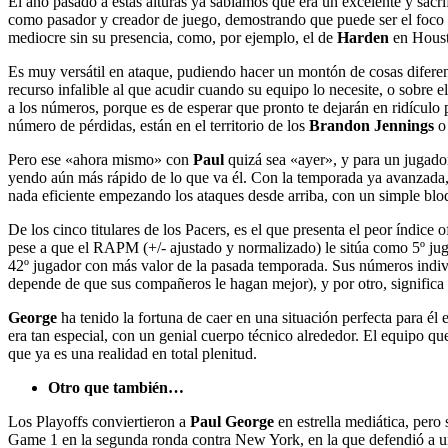
El año pasado a estas alturas ya sabíamos que era un excelente y sac
como pasador y creador de juego, demostrando que puede ser el foco d
mediocre sin su presencia, como, por ejemplo, el de
Harden
en Housto
Es muy versátil en ataque, pudiendo hacer un montón de cosas diferentes
recurso infalible al que acudir cuando su equipo lo necesite, o sobre
a los números, porque es de esperar que pronto te dejarán en ridícul
número de pérdidas, están en el territorio de los
Brandon Jennings
Pero ese «ahora mismo» con
Paul
quizá sea «ayer», y para un jugador
yendo aún más rápido de lo que va él. Con la temporada ya avanzada, l
nada eficiente empezando los ataques desde arriba, con un simple blo
De los cinco titulares de los Pacers, es el que presenta el peor índice
pese a que el RAPM (+/- ajustado y normalizado) le sitúa como 5º juga
42º jugador con más valor de la pasada temporada. Sus números individu
depende de que sus compañeros le hagan mejor), y por otro, signific
George
ha tenido la fortuna de caer en una situación perfecta para él
era tan especial, con un genial cuerpo técnico alrededor. El equipo que
que ya es una realidad en total plenitud.
Otro que también…
Los Playoffs conviertieron a
Paul George
en estrella mediática, pero
Game 1 en la segunda ronda contra New York, en la que defendió a uno 