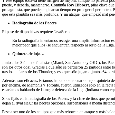
Y este equipo todavía tiene margen de mejora, aunque no parezca pos
puede, y debería, mantenerse. Continúa
Roy Hibbert
, pilar clave qu
protagonista, que puede emplear su tiempo en proteger el perímetro. P
que esta plantilla sea más profunda. Y un ataque, que empezó mal per
Radiografía de los Pacers
El pase de diapositivas requiere JavaScript.
En la radiografía intentamos recoger una amplia información es
mejor/peor que ellos) se encuentran respecto al resto de la Liga.
Quinteto de lujo…
Junto a los 3 últimos finalistas (Miami, San Antonio y OKC), los Pac
son los otros dos). Gracias a que sólo se perdieron 25 partidos entre t
tras los titulares de los Thunder, y eso que sólo jugaron juntos 64 par
Además, son eficaces. Estamos hablando del cuarto mejor quinteto de 
por encima, de Memphis y Toronto, fueron utilizados sólo en la recta 
estaríamos hablando de la mejor defensa de la Liga (Indiana como equi
Si os fijáis en la radiografía de los Pacers, y la clase de tiros que per
dejan al rival elegir las peores opciones, suspensiones a media distanc
Pese a ser uno de los equipos que más rebotean en ataque y más balone