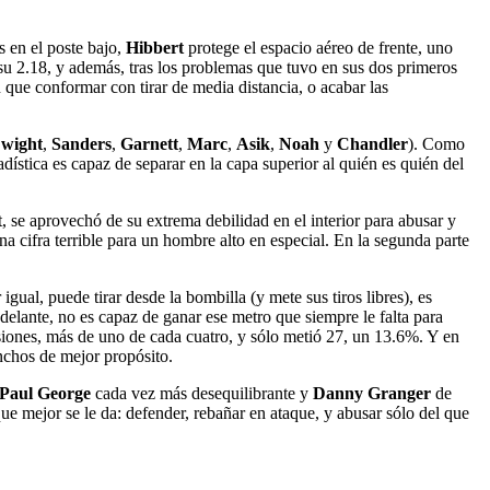
s en el poste bajo,
Hibbert
protege el espacio aéreo de frente, uno
 su 2.18, y además, tras los problemas que tuvo en sus dos primeros
en que conformar con tirar de media distancia, o acabar las
wight
,
Sanders
,
Garnett
,
Marc
,
Asik
,
Noah
y
Chandler
). Como
dística es capaz de separar en la capa superior al quién es quién del
, se aprovechó de su extrema debilidad en el interior para abusar y
na cifra terrible para un hombre alto en especial. En la segunda parte
gual, puede tirar desde la bombilla (y mete sus tiros libres), es
delante, no es capaz de ganar ese metro que siempre le falta para
nsiones, más de uno de cada cuatro, y sólo metió 27, un 13.6%. Y en
nchos de mejor propósito.
Paul George
cada vez más desequilibrante y
Danny Granger
de
que mejor se le da: defender, rebañar en ataque, y abusar sólo del que