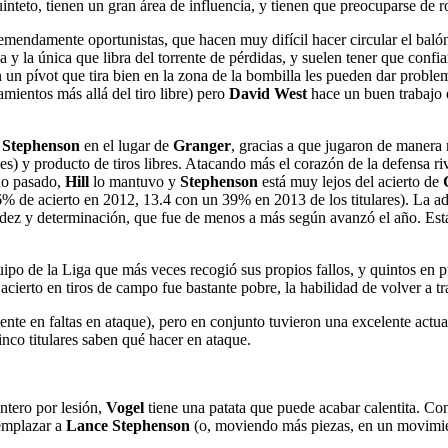
inteto, tienen un gran área de influencia, y tienen que preocuparse de 
mendamente oportunistas, que hacen muy difícil hacer circular el balón
y la única que libra del torrente de pérdidas, y suelen tener que confiar
 un pívot que tira bien en la zona de la bombilla les pueden dar probl
mientos más allá del tiro libre) pero
David West
hace un buen trabajo e
n
Stephenson
en el lugar de
Granger
, gracias a que jugaron de manera m
nes) y producto de tiros libres. Atacando más el corazón de la defensa r
ño pasado,
Hill
lo mantuvo y
Stephenson
está muy lejos del acierto de
6% de acierto en 2012, 13.4 con un 39% en 2013 de los titulares). La a
pidez y determinación, que fue de menos a más según avanzó el año. Est
uipo de la Liga que más veces recogió sus propios fallos, y quintos en
cierto en tiros de campo fue bastante pobre, la habilidad de volver a tr
ente en faltas en ataque), pero en conjunto tuvieron una excelente actu
cinco titulares saben qué hacer en ataque.
ntero por lesión,
Vogel
tiene una patata que puede acabar calentita. C
eemplazar a
Lance Stephenson
(o, moviendo más piezas, en un movimi