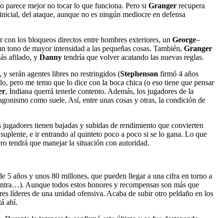
do parece mejor no tocar lo que funciona. Pero si
Granger
recupera
 inicial, del ataque, aunque no es ningún mediocre en defensa
ar con los bloqueos directos entre hombres exteriores, un
George
–
n tono de mayor intensidad a las pequeñas cosas. También,
Granger
ás afilado, y
Danny
tendría que volver acatando las nuevas reglas.
y serán agentes libres no restringidos (
Stephenson
firmó 4 años
llo, pero me temo que lo dice con la boca chica (o eso tiene que pensar
er
, Indiana querrá tenerle contento. Además, los jugadores de la
tagonismo como suele. Así, entre unas cosas y otras, la condición de
s jugadores tienen bajadas y subidas de rendimiento que convierten
uplente, e ir entrando al quinteto poco a poco si se lo gana. Lo que
ro tendrá que manejar la situación con autoridad.
e 5 años y unos 80 millones, que pueden llegar a una cifra en torno a
s entra…). Aunque todos estos honores y recompensas son más que
ores líderes de una unidad ofensiva. Acaba de subir otro peldaño en los
á ahí.