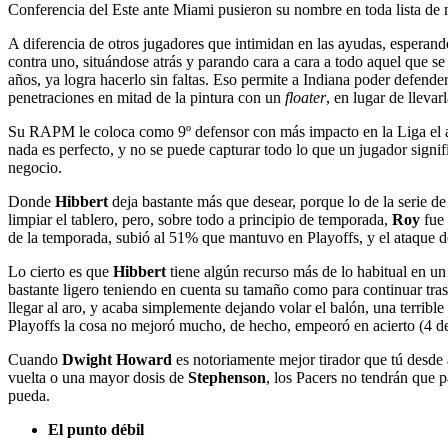
Conferencia del Este ante Miami pusieron su nombre en toda lista de m
A diferencia de otros jugadores que intimidan en las ayudas, esperand
contra uno, situándose atrás y parando cara a cara a todo aquel que s
años, ya logra hacerlo sin faltas. Eso permite a Indiana poder defender 
penetraciones en mitad de la pintura con un
floater
, en lugar de llevarl
Su RAPM le coloca como 9º defensor con más impacto en la Liga el añ
nada es perfecto, y no se puede capturar todo lo que un jugador signif
negocio.
Donde
Hibbert
deja bastante más que desear, porque lo de la serie d
limpiar el tablero, pero, sobre todo a principio de temporada,
Roy
fue 
de la temporada, subió al 51% que mantuvo en Playoffs, y el ataque de l
Lo cierto es que
Hibbert
tiene algún recurso más de lo habitual en un p
bastante ligero teniendo en cuenta su tamaño como para continuar tras
llegar al aro, y acaba simplemente dejando volar el balón, una terrib
Playoffs la cosa no mejoró mucho, de hecho, empeoró en acierto (4 de
Cuando
Dwight Howard
es notoriamente mejor tirador que tú desde
vuelta o una mayor dosis de
Stephenson
, los Pacers no tendrán que p
pueda.
El punto débil