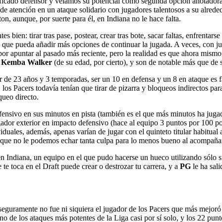
rificado defensor y veíamos su potencial como segunda opción anotador
e atención en un ataque solidario con jugadores talentosos a su alrede
n, aunque, por suerte para él, en Indiana no le hace falta.
 bien: tirar tras pase, postear, crear tras bote, sacar faltas, enfrenta
 el que pueda añadir más opciones de continuar la jugada. A veces, con
o por apuntar al pasado más reciente, pero la realidad es que ahora mi
o
Kemba Walker
(de su edad, por cierto), y son de notable más que de s
 de 23 años y 3 temporadas, ser un 10 en defensa y un 8 en ataque es f
os Pacers todavía tenían que tirar de pizarra y bloqueos indirectos par
queo directo.
 ofensivo en sus minutos en pista (también es el que más minutos ha jugad
dor exterior en impacto defensivo (hace al equipo 3 puntos por 100 pos
ales, además, apenas varían de jugar con el quinteto titular habitual a 
a que no le podemos echar tanta culpa para lo menos bueno al acompañ
 en Indiana, un equipo en el que pudo hacerse un hueco utilizando sólo s
 te toca en el Draft puede crear o destrozar tu carrera, y a
PG
le ha sal
 seguramente no fue ni siquiera el jugador de los Pacers que más mejoró 
de los ataques más potentes de la Liga casi por sí solo, y los 22 punto