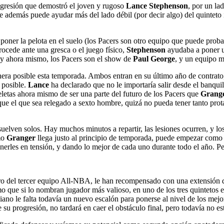
ogresión que demostró el joven y rugoso
Lance Stephenson
, por un la
que además puede ayudar más del lado débil (por decir algo) del quinteto
e poner la pelota en el suelo (los Pacers son otro equipo que puede prob
ocede ante una gresca o el juego físico,
Stephenson
ayudaba a poner u
 y ahora mismo, los Pacers son el show de
Paul George
, y un equipo m
era posible esta temporada. Ambos entran en su último año de contrato, 
s posible.
Lance
ha declarado que no le importaría salir desde el banqui
letas ahora mismo de ser una parte del futuro de los Pacers que
Grang
 que el que sea relegado a sexto hombre, quizá no pueda tener tanto pro
elven solos. Hay muchos minutos a repartir, las lesiones ocurren, y lo
omo
Granger
llega justo al principio de temporada, puede empezar como s
erles en tensión, y dando lo mejor de cada uno durante todo el año. Pe
ro del tercer equipo All-NBA, le han recompensado con una extensión d
mo que si lo nombran jugador más valioso, en uno de los tres quinteto
niano le falta todavía un nuevo escalón para ponerse al nivel de los mej
 su progresión, no tardará en caer el obstáculo final, pero todavía no est