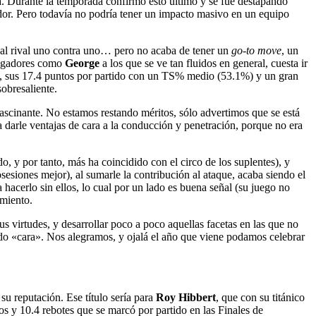
a. Durante la temporada confirmó esto último y se fue destapando
dor. Pero todavía no podría tener un impacto masivo en un equipo
rse al rival uno contra uno… pero no acaba de tener un
go-to move
, un
 jugadores como
George
a los que se ve tan fluidos en general, cuesta ir
smo, sus 17.4 puntos por partido con un TS% medio (53.1%) y un gran
obresaliente.
ascinante. No estamos restando méritos, sólo advertimos que se está
a darle ventajas de cara a la conducción y penetración, porque no era
o, y por tanto, más ha coincidido con el circo de los suplentes), y
esiones mejor), al sumarle la contribución al ataque, acaba siendo el
hacerlo sin ellos, lo cual por un lado es buena señal (su juego no
amiento.
us virtudes, y desarrollar poco a poco aquellas facetas en las que no
ido «cara». Nos alegramos, y ojalá el año que viene podamos celebrar
su reputación. Ese título sería para
Roy Hibbert
, que con su titánico
s y 10.4 rebotes que se marcó por partido en las Finales de