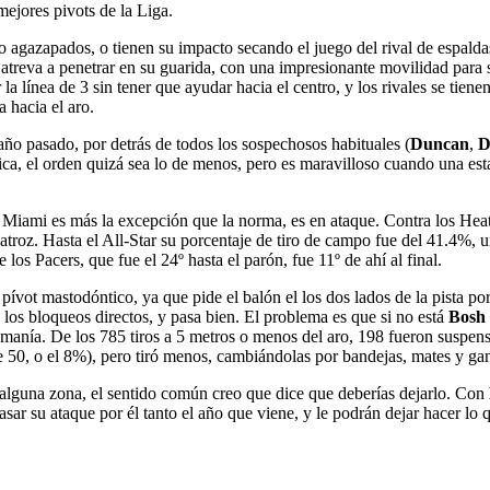
ejores pivots de la Liga.
o agazapados, o tienen su impacto secando el juego del rival de espalda
e atreva a penetrar en su guarida, con una impresionante movilidad para
la línea de 3 sin tener que ayudar hacia el centro, y los rivales se tien
a hacia el aro.
o pasado, por detrás de todos los sospechosos habituales (
Duncan
,
D
ica, el orden quizá sea lo de menos, pero es maravilloso cuando una esta
e Miami es más la excepción que la norma, es en ataque. Contra los Heat
atroz. Hasta el All-Star su porcentaje de tiro de campo fue del 41.4%, u
os Pacers, que fue el 24º hasta el parón, fue 11º de ahí al final.
ívot mastodóntico, ya que pide el balón el los dos lados de la pista por i
 los bloqueos directos, y pasa bien. El problema es que si no está
Bosh
le manía. De los 785 tiros a 5 metros o menos del aro, 198 fueron suspe
 50, o el 8%), pero tiró menos, cambiándolas por bandejas, mates y ga
 alguna zona, el sentido común creo que dice que deberías dejarlo. Con
asar su ataque por él tanto el año que viene, y le podrán dejar hacer lo 