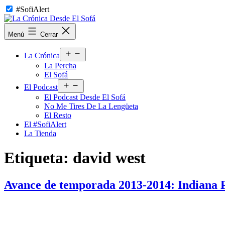
Saltar
#SofiAlert
al
contenido
La
Menú
Cerrar
Crónica
Desde
Abrir
El
La Crónica
el
Sofá
La Percha
menú
El Sofá
Abrir
El Podcast
el
El Podcast Desde El Sofá
menú
No Me Tires De La Lengüeta
El Resto
El #SofiAlert
La Tienda
Etiqueta:
david west
Avance de temporada 2013-2014: Indiana 