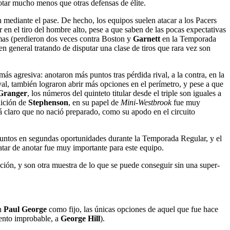
rotar mucho menos que otras defensas de élite.
 mediante el pase. De hecho, los equipos suelen atacar a los Pacers
 en el tiro del hombre alto, pese a que saben de las pocas expectativas
emas (perdieron dos veces contra Boston y
Garnett
en la Temporada
n general tratando de disputar una clase de tiros que rara vez son
ás agresiva: anotaron más puntos tras pérdida rival, a la contra, en la
ival, también lograron abrir más opciones en el perímetro, y pese a que
Granger
, los números del quinteto titular desde el triple son iguales a
dición de
Stephenson
, en su papel de
Mini-Westbrook
fue muy
á claro que no nació preparado, como su apodo en el circuito
 puntos en segundas oportunidades durante la Temporada Regular, y el
atar de anotar fue muy importante para este equipo.
ación, y son otra muestra de lo que se puede conseguir sin una super-
on
Paul George
como fijo, las únicas opciones de aquel que fue hace
ento improbable, a
George Hill
).