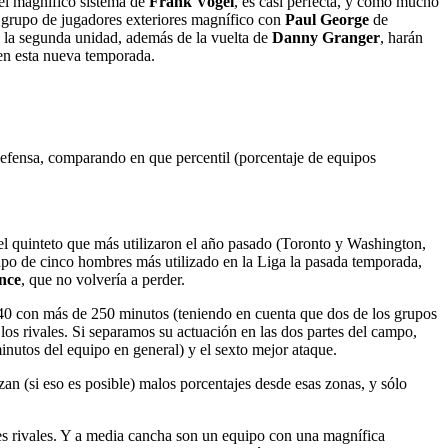
el magnífico sistema de
Frank Vogel
, es casi perfecta, y como mucho
un grupo de jugadores exteriores magnífico con
Paul George
de
a la segunda unidad, además de la vuelta de
Danny Granger
, harán
 en esta nueva temporada.
defensa, comparando en que percentil (porcentaje de equipos
el quinteto que más utilizaron el año pasado (Toronto y Washington,
po de cinco hombres más utilizado en la Liga la pasada temporada,
nce
, que no volvería a perder.
s 40 con más de 250 minutos (teniendo en cuenta que dos de los grupos
os rivales. Si separamos su actuación en las dos partes del campo,
inutos del equipo en general) y el sexto mejor ataque.
uerzan (si eso es posible) malos porcentajes desde esas zonas, y sólo
ues rivales. Y a media cancha son un equipo con una magnífica