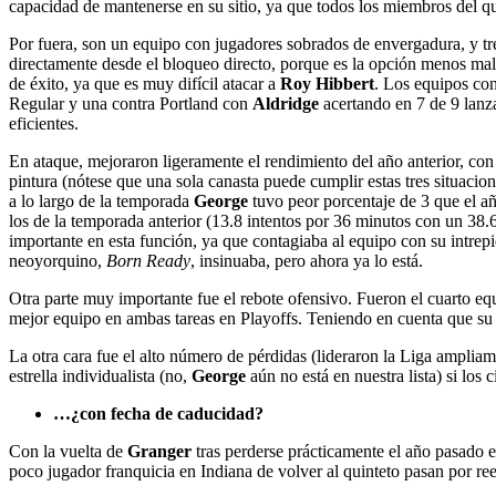
capacidad de mantenerse en su sitio, ya que todos los miembros del qu
Por fuera, son un equipo con jugadores sobrados de envergadura, y tre
directamente desde el bloqueo directo, porque es la opción menos mala 
de éxito, ya que es muy difícil atacar a
Roy Hibbert
. Los equipos con
Regular y una contra Portland con
Aldridge
acertando en 7 de 9 lanza
eficientes.
En ataque, mejoraron ligeramente el rendimiento del año anterior, co
pintura (nótese que una sola canasta puede cumplir estas tres situacio
a lo largo de la temporada
George
tuvo peor porcentaje de 3 que el a
los de la temporada anterior (13.8 intentos por 36 minutos con un 38.
importante en esta función, ya que contagiaba al equipo con su intre
neoyorquino,
Born Ready
, insinuaba, pero ahora ya lo está.
Otra parte muy importante fue el rebote ofensivo. Fueron el cuarto eq
mejor equipo en ambas tareas en Playoffs. Teniendo en cuenta que su a
La otra cara fue el alto número de pérdidas (lideraron la Liga ampliam
estrella individualista (no,
George
aún no está en nuestra lista) si los 
…¿con fecha de caducidad?
Con la vuelta de
Granger
tras perderse prácticamente el año pasado e
poco jugador franquicia en Indiana de volver al quinteto pasan por r