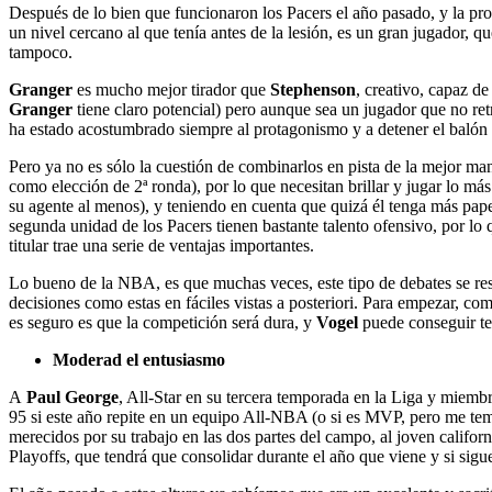
Después de lo bien que funcionaron los Pacers el año pasado, y la pr
un nivel cercano al que tenía antes de la lesión, es un gran jugador, 
tampoco.
Granger
es mucho mejor tirador que
Stephenson
, creativo, capaz d
Granger
tiene claro potencial) pero aunque sea un jugador que no retr
ha estado acostumbrado siempre al protagonismo y a detener el balón
Pero ya no es sólo la cuestión de combinarlos en pista de la mejor man
como elección de 2ª ronda), por lo que necesitan brillar y jugar lo má
su agente al menos), y teniendo en cuenta que quizá él tenga más pape
segunda unidad de los Pacers tienen bastante talento ofensivo, por lo
titular trae una serie de ventajas importantes.
Lo bueno de la NBA, es que muchas veces, este tipo de debates se resu
decisiones como estas en fáciles vistas a posteriori. Para empezar, c
es seguro es que la competición será dura, y
Vogel
puede conseguir ten
Moderad el entusiasmo
A
Paul George
, All-Star en su tercera temporada en la Liga y miemb
95 si este año repite en un equipo All-NBA (o si es MVP, pero me te
merecidos por su trabajo en las dos partes del campo, al joven califor
Playoffs, que tendrá que consolidar durante el año que viene y si sigue