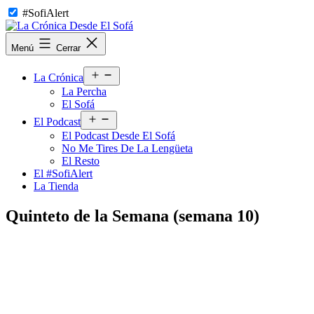
Saltar
#SofiAlert
al
contenido
La
Menú
Cerrar
Crónica
Desde
Abrir
El
La Crónica
el
Sofá
La Percha
menú
El Sofá
Abrir
El Podcast
el
El Podcast Desde El Sofá
menú
No Me Tires De La Lengüeta
El Resto
El #SofiAlert
La Tienda
Quinteto de la Semana (semana 10)