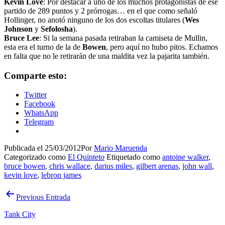
Kevin Love
: Por destacar a uno de los muchos protagonistas de ese
partido de 289 puntos y 2 prórrogas… en el que como señaló
Hollinger, no anotó ninguno de los dos escoltas titulares (
Wes
Johnson
y
Sefolosha
).
Bruce Lee
: Si la semana pasada retiraban la camiseta de Mullin,
esta era el turno de la de
Bowen
, pero aquí no hubo pitos. Echamos
en falta que no le retirarán de una maldita vez la pajarita también.
Comparte esto:
Twitter
Facebook
WhatsApp
Telegram
Publicada el
25/03/2012
Por
Mario Maruenda
Categorizado como
El Quinteto
Etiquetado como
antoine walker
,
bruce bowen
,
chris wallace
,
darius miles
,
gilbert arenas
,
john wall
,
kevin love
,
lebron james
Navegación
Previous Entrada
de
Tank City
entradas