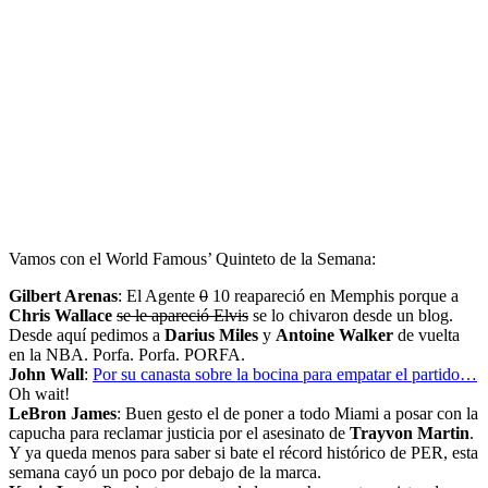
Vamos con el World Famous’ Quinteto de la Semana:
Gilbert Arenas
: El Agente
0
10 reapareció en Memphis porque a
Chris Wallace
se le apareció Elvis
se lo chivaron desde un blog.
Desde aquí pedimos a
Darius Miles
y
Antoine Walker
de vuelta
en la NBA. Porfa. Porfa. PORFA.
John Wall
:
Por su canasta sobre la bocina para empatar el partido…
Oh wait!
LeBron James
: Buen gesto el de poner a todo Miami a posar con la
capucha para reclamar justicia por el asesinato de
Trayvon Martin
.
Y ya queda menos para saber si bate el récord histórico de PER, esta
semana cayó un poco por debajo de la marca.