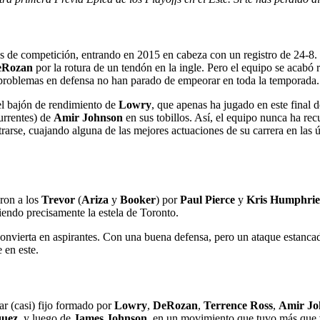
es de competición, entrando en 2015 en cabeza con un registro de 24-8.
eRozan
por la rotura de un tendón en la ingle. Pero el equipo se acabó 
s problemas en defensa no han parado de empeorar en toda la temporada.
el bajón de rendimiento de
Lowry
, que apenas ha jugado en este final 
urrentes) de
Amir Johnson
en sus tobillos. Así, el equipo nunca ha re
rarse, cuajando alguna de las mejores actuaciones de su carrera en las úl
aron a los
Trevor
(
Ariza
y
Booker
) por
Paul Pierce
y
Kris Humphrie
endo precisamente la estela de Toronto.
convierta en aspirantes. Con una buena defensa, pero un ataque estancad
 en este.
ar (casi) fijo formado por
Lowry
,
DeRozan
,
Terrence Ross
,
Amir Jo
quez
, y luego de
James Johnson
, en un movimiento que tuvo más que ve