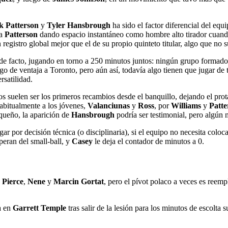
k Patterson
y
Tyler Hansbrough
ha sido el factor diferencial del equ
 a
Patterson
dando espacio instantáneo como hombre alto tirador cuando
egistro global mejor que el de su propio quinteto titular, algo que no su
 facto, jugando en torno a 250 minutos juntos: ningún grupo formado co
 algo de ventaja a Toronto, pero aún así, todavía algo tienen que jugar
rsatilidad.
os suelen ser los primeros recambios desde el banquillo, dejando el p
 habitualmente a los jóvenes,
Valanciunas
y
Ross
, por
Williams
y
Patte
queño, la aparición de
Hansbrough
podría ser testimonial, pero algún 
ar por decisión técnica (o disciplinaria), si el equipo no necesita colocar
speran del small-ball, y
Casey
le deja el contador de minutos a 0.
,
Pierce
,
Nene
y
Marcin Gortat
, pero el pívot polaco a veces es reemp
a en
Garrett Temple
tras salir de la lesión para los minutos de escolta 