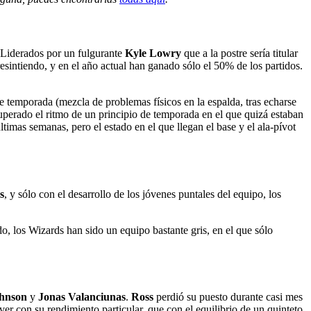
 Liderados por un fulgurante
Kyle Lowry
que a la postre sería titular
resintiendo, y en el año actual han ganado sólo el 50% de los partidos.
de temporada (mezcla de problemas físicos en la espalda, tras echarse
cuperado el ritmo de un principio de temporada en el que quizá estaban
timas semanas, pero el estado en el que llegan el base y el ala-pívot
s
, y sólo con el desarrollo de los jóvenes puntales del equipo, los
o, los Wizards han sido un equipo bastante gris, en el que sólo
hnson
y
Jonas Valanciunas
.
Ross
perdió su puesto durante casi mes
r con su rendimiento particular, que con el equilibrio de un quinteto