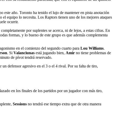
ipo este año. Toronto ha tenido el lujo de mantener en pista anotación
 el equipo lo necesita. Los Raptors tienen uno de los mejores ataques
ele ocurrir.
mpletamente por suplentes se acerca, ni de lejos, a estas cifras. En
 de todas formas, y lo bueno de este grupo es que además complementa
rotagonismo en el comienzo del segundo cuarto para
Lou Williams
.
rson
. Si
Valanciunas
está jugando bien,
Amir
no tiene problemas de
minuto de pívot tendrá reservado.
 un defensor agresivo en el 3 o el 4 rival. Por su falta de tiro,
lazado en los finales de los partidos por un jugador con más tiro,
suplente,
Sessions
no tendrá ese tiempo extra que de otra manera