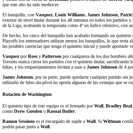
que este año ha sido mediocre.
El banquillo, con
Vasquez
,
Louis Williams
,
James Johnson
,
Patric
exterior de nivel titular durante los 48 minutos en todos los partidos y
de la Liga, acabando la temporada como 4º en índice ofensivo, con un r
De hecho, los cinco del banquillo han acabado formando un quinteto de
Playoffs los entrenadores utilizan menos los banquillos, lo que resta
las posibles carencias que tenga el quinteto inicial y puede aportarle ve
Vasquez
por
Ross
y
Patterson
por cualquiera de los dos hombres alt
Toronto nunca cierra los partidos con el quinteto titular, sacrificando
faltas, y los emparejamientos invitan a usar a
James Johnson
de 4 pe
James Johnson
, por su parte, puede quedarse cualquier partido sin jug
utilizarlo de falso ala-pívot no aporta algunas de las ventajas que se e
Rotación de Washington
El quinteto tipo de este equipo es el formado por
Wall
,
Bradley Beal
como
Drew Gooden
o
Rasual Butler
.
Ramon Sessions
es el encargado de suplir a
Wall
. Si
Wittman
confí
podría pasar junto a
Wall
.