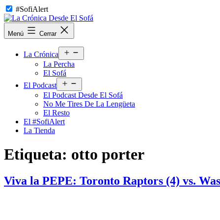
Saltar
#SofiAlert
al
contenido
La
Menú
Cerrar
Crónica
Desde
Abrir
El
La Crónica
el
Sofá
La Percha
menú
El Sofá
Abrir
El Podcast
el
El Podcast Desde El Sofá
menú
No Me Tires De La Lengüeta
El Resto
El #SofiAlert
La Tienda
Etiqueta:
otto porter
Viva la PEPE: Toronto Raptors (4) vs. Wa