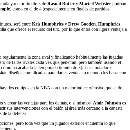
ranía y mejor tiro de 3 de
Rasual Butler
y
Martell Webster
podrían
emple
) como en el de 4 (especialmente en finales de partidos,
inutos, será entre
Kris Humphries
y
Drew Gooden
.
Humphries
lla que ofrece el recurso del tiro, por lo que entra con ligera ventaja a
regularmente la zona rival y finalizando habitualmente las jugadas
o de faltas rivales cada vez que penetran, pero también usando el
a cómo ha acabado la temporada tirando de 3). Los anotadores
esitan diseños complicados para darles ventaja: a menudo les basta con
 hay dos equipos en la NBA con un mejor índice ofensivo que el de
as y crear las ventajas para los demás, o sí mismos.
Amir Johnson
es
cir sus intervenciones con el balón al área más cercano a la canasta.
s de la defensa.
ciones, pero toda vez que un jugador exterior encuentra lo que
debieran.