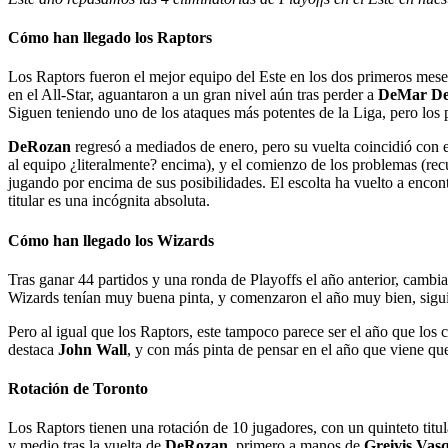
Cómo han llegado los Raptors
Los Raptors fueron el mejor equipo del Este en los dos primeros mes
en el All-Star, aguantaron a un gran nivel aún tras perder a
DeMar D
Siguen teniendo uno de los ataques más potentes de la Liga, pero lo
DeRozan
regresó a mediados de enero, pero su vuelta coincidió con 
al equipo ¿literalmente? encima), y el comienzo de los problemas (rec
jugando por encima de sus posibilidades. El escolta ha vuelto a encont
titular es una incógnita absoluta.
Cómo han llegado los Wizards
Tras ganar 44 partidos y una ronda de Playoffs el año anterior, cambi
Wizards tenían muy buena pinta, y comenzaron el año muy bien, sigui
Pero al igual que los Raptors, este tampoco parece ser el año que los 
destaca
John Wall
, y con más pinta de pensar en el año que viene que
Rotación de Toronto
Los Raptors tienen una rotación de 10 jugadores, con un quinteto titul
y medio tras la vuelta de
DeRozan
, primero a manos de
Greivis Vas