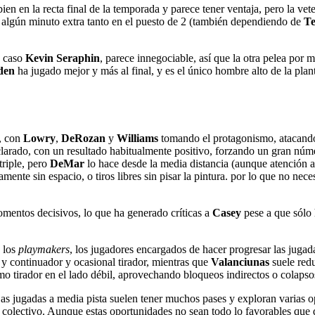
ien en la recta final de la temporada y parece tener ventaja, pero la vete
 algún minuto extra tanto en el puesto de 2 (también dependiendo de
T
e caso
Kevin Seraphin
, parece innegociable, así que la otra pelea por m
den
ha jugado mejor y más al final, y es el único hombre alto de la planti
r, con
Lowry
,
DeRozan
y
Williams
tomando el protagonismo, atacando 
arado, con un resultado habitualmente positivo, forzando un gran númer
triple, pero
DeMar
lo hace desde la media distancia (aunque atención 
ente sin espacio, o tiros libres sin pisar la pintura. por lo que no nec
omentos decisivos, lo que ha generado críticas a
Casey
pese a que sólo
 los
playmakers
, los jugadores encargados de hacer progresar las jugad
r y continuador y ocasional tirador, mientras que
Valanciunas
suele redu
o tirador en el lado débil, aprovechando bloqueos indirectos o colapso
 jugadas a media pista suelen tener muchos pases y exploran varias op
o colectivo. Aunque estas oportunidades no sean todo lo favorables que 