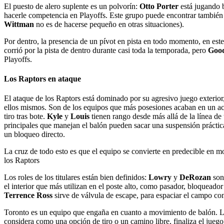
El puesto de alero suplente es un polvorín:
Otto Porter
está jugando b
hacerle competencia en Playoffs. Este grupo puede encontrar también
Wittman
no es de hacerse pequeño en otras situaciones).
Por dentro, la presencia de un pívot en pista en todo momento, en est
corrió por la pista de dentro durante casi toda la temporada, pero
Goo
Playoffs.
Los Raptors en ataque
El ataque de los Raptors está dominado por su agresivo juego exterio
ellos mismos. Son de los equipos que más posesiones acaban en un acl
tiro tras bote.
Kyle
y
Louis
tienen rango desde más allá de la línea de 
principales que manejan el balón pueden sacar una suspensión prácticam
un bloqueo directo.
La cruz de todo esto es que el equipo se convierte en predecible en m
los Raptors
Los roles de los titulares están bien definidos:
Lowry
y
DeRozan
son
el interior que más utilizan en el poste alto, como pasador, bloqueado
Terrence Ross
sirve de válvula de escape, para espaciar el campo com
Toronto es un equipo que engaña en cuanto a movimiento de balón. Las
considera como una opción de tiro o un camino libre, finaliza el jueg