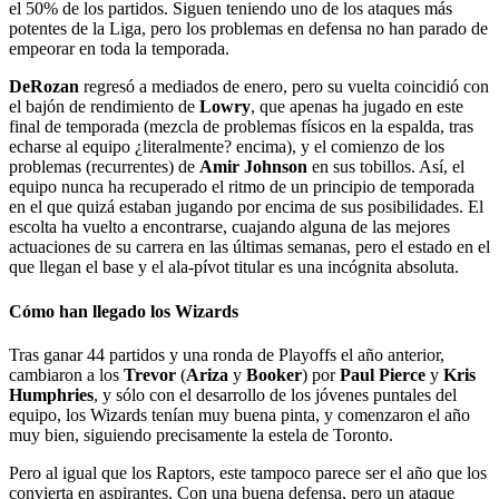
el 50% de los partidos. Siguen teniendo uno de los ataques más
potentes de la Liga, pero los problemas en defensa no han parado de
empeorar en toda la temporada.
DeRozan
regresó a mediados de enero, pero su vuelta coincidió con
el bajón de rendimiento de
Lowry
, que apenas ha jugado en este
final de temporada (mezcla de problemas físicos en la espalda, tras
echarse al equipo ¿literalmente? encima), y el comienzo de los
problemas (recurrentes) de
Amir Johnson
en sus tobillos. Así, el
equipo nunca ha recuperado el ritmo de un principio de temporada
en el que quizá estaban jugando por encima de sus posibilidades. El
escolta ha vuelto a encontrarse, cuajando alguna de las mejores
actuaciones de su carrera en las últimas semanas, pero el estado en el
que llegan el base y el ala-pívot titular es una incógnita absoluta.
Cómo han llegado los Wizards
Tras ganar 44 partidos y una ronda de Playoffs el año anterior,
cambiaron a los
Trevor
(
Ariza
y
Booker
) por
Paul Pierce
y
Kris
Humphries
, y sólo con el desarrollo de los jóvenes puntales del
equipo, los Wizards tenían muy buena pinta, y comenzaron el año
muy bien, siguiendo precisamente la estela de Toronto.
Pero al igual que los Raptors, este tampoco parece ser el año que los
convierta en aspirantes. Con una buena defensa, pero un ataque