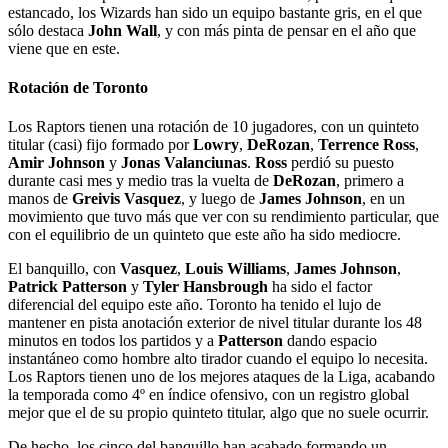
estancado, los Wizards han sido un equipo bastante gris, en el que
sólo destaca
John Wall
, y con más pinta de pensar en el año que
viene que en este.
Rotación de Toronto
Los Raptors tienen una rotación de 10 jugadores, con un quinteto
titular (casi) fijo formado por
Lowry
,
DeRozan
,
Terrence Ross
,
Amir Johnson
y
Jonas Valanciunas
.
Ross
perdió su puesto
durante casi mes y medio tras la vuelta de
DeRozan
, primero a
manos de
Greivis Vasquez
, y luego de
James Johnson
, en un
movimiento que tuvo más que ver con su rendimiento particular, que
con el equilibrio de un quinteto que este año ha sido mediocre.
El banquillo, con
Vasquez
,
Louis Williams
,
James Johnson
,
Patrick Patterson
y
Tyler Hansbrough
ha sido el factor
diferencial del equipo este año. Toronto ha tenido el lujo de
mantener en pista anotación exterior de nivel titular durante los 48
minutos en todos los partidos y a
Patterson
dando espacio
instantáneo como hombre alto tirador cuando el equipo lo necesita.
Los Raptors tienen uno de los mejores ataques de la Liga, acabando
la temporada como 4º en índice ofensivo, con un registro global
mejor que el de su propio quinteto titular, algo que no suele ocurrir.
De hecho, los cinco del banquillo han acabado formando un