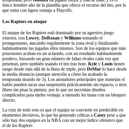
único hombre alto de la plantilla que ofrece el recurso del tiro, por lo
que entra con ligera ventaja a Playoffs.
Los Raptors en ataque
El ataque de los Raptors está dominado por su agresivo juego
exterior, con
Lowry
,
DeRozan
y
Williams
tomando el
protagonismo, atacando regularmente la zona rival y finalizando
habitualmente las jugadas ellos mismos. Son de los equipos que más
posesiones acaban en un aclarado, con un resultado habitualmente
positivo, forzando un gran número de faltas rivales cada vez que
penetran, pero también usando el tiro tras bote.
Kyle
y
Louis
tienen
rango desde más allá de la línea de triple, pero
DeMar
lo hace desde
la media distancia (aunque atención a cómo ha acabado la
temporada tirando de 3). Los anotadores principales que manejan el
balón pueden sacar una suspensión prácticamente sin espacio, o tiros
libres sin pisar la pintura. por lo que no necesitan diseños
complicados para darles ventaja: a menudo les basta con un bloqueo
directo.
La cruz de todo esto es que el equipo se convierte en predecible en
momentos decisivos, lo que ha generado críticas a
Casey
pese a que
sólo hay dos equipos en la NBA con un mejor índice ofensivo que
el de los Raptors