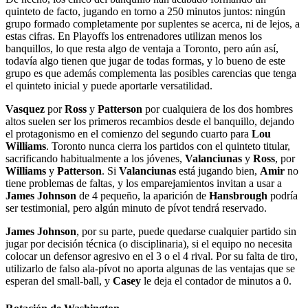
quinteto de facto, jugando en torno a 250 minutos juntos: ningún
grupo formado completamente por suplentes se acerca, ni de lejos, a
estas cifras. En Playoffs los entrenadores utilizan menos los
banquillos, lo que resta algo de ventaja a Toronto, pero aún así,
todavía algo tienen que jugar de todas formas, y lo bueno de este
grupo es que además complementa las posibles carencias que tenga
el quinteto inicial y puede aportarle versatilidad.
Vasquez
por
Ross
y
Patterson
por cualquiera de los dos hombres
altos suelen ser los primeros recambios desde el banquillo, dejando
el protagonismo en el comienzo del segundo cuarto para
Lou
Williams
. Toronto nunca cierra los partidos con el quinteto titular,
sacrificando habitualmente a los jóvenes,
Valanciunas
y
Ross
, por
Williams
y
Patterson
. Si
Valanciunas
está jugando bien,
Amir
no
tiene problemas de faltas, y los emparejamientos invitan a usar a
James Johnson
de 4 pequeño, la aparición de
Hansbrough
podría
ser testimonial, pero algún minuto de pívot tendrá reservado.
James Johnson
, por su parte, puede quedarse cualquier partido sin
jugar por decisión técnica (o disciplinaria), si el equipo no necesita
colocar un defensor agresivo en el 3 o el 4 rival. Por su falta de tiro,
utilizarlo de falso ala-pívot no aporta algunas de las ventajas que se
esperan del small-ball, y
Casey
le deja el contador de minutos a 0.