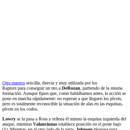
Otra manera
sencilla, directa y muy utilizada por los
Raptors para conseguir un tiro a
DeRozan
, partiendo de la misma
formación. Aunque fijaos que, como hablábamos antes, la acción se
pone en marcha rápidamente: no esperan a que lleguen los pívots,
pero es totalmente reconocible la situación de alas en las esquinas,
pívots en los codos.
Lowry
se la pasa a Ross y rellena él mismo la esquina izquierda del
ataque, mientras
Valanciunas
establece posición en el poste bajo
(1). Mientras, en el otro lado de la pista,
Johnson
bloquea para