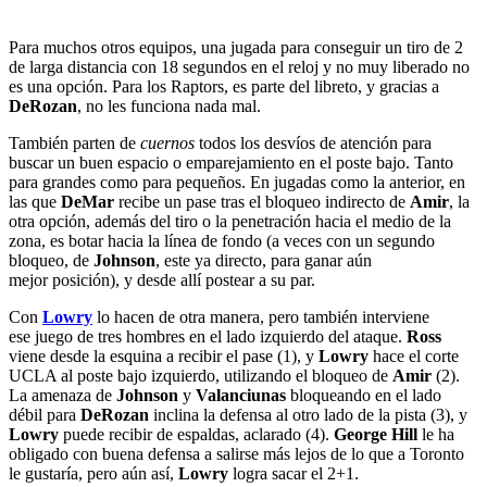
Para muchos otros equipos, una jugada para conseguir un tiro de 2
de larga distancia con 18 segundos en el reloj y no muy liberado no
es una opción. Para los Raptors, es parte del libreto, y gracias a
DeRozan
, no les funciona nada mal.
También parten de
cuernos
todos los desvíos de atención para
buscar un buen espacio o emparejamiento en el poste bajo. Tanto
para grandes como para pequeños. En jugadas como la anterior, en
las que
DeMar
recibe un pase tras el bloqueo indirecto de
Amir
, la
otra opción, además del tiro o la penetración hacia el medio de la
zona, es botar hacia la línea de fondo (a veces con un segundo
bloqueo, de
Johnson
, este ya directo, para ganar aún
mejor posición), y desde allí postear a su par.
Con
Lowry
lo hacen de otra manera, pero también interviene
ese juego de tres hombres en el lado izquierdo del ataque.
Ross
viene desde la esquina a recibir el pase (1), y
Lowry
hace el corte
UCLA al poste bajo izquierdo, utilizando el bloqueo de
Amir
(2).
La amenaza de
Johnson
y
Valanciunas
bloqueando en el lado
débil para
DeRozan
inclina la defensa al otro lado de la pista (3), y
Lowry
puede recibir de espaldas, aclarado (4).
George Hill
le ha
obligado con buena defensa a salirse más lejos de lo que a Toronto
le gustaría, pero aún así,
Lowry
logra sacar el 2+1.