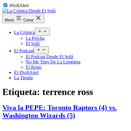
Saltar
#SofiAlert
al
contenido
La
Menú
Cerrar
Crónica
Desde
Abrir
El
La Crónica
el
Sofá
La Percha
menú
El Sofá
Abrir
El Podcast
el
El Podcast Desde El Sofá
menú
No Me Tires De La Lengüeta
El Resto
El #SofiAlert
La Tienda
Etiqueta:
terrence ross
Viva la PEPE: Toronto Raptors (4) vs.
Washington Wizards (5)