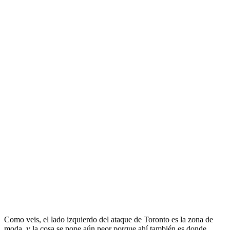
Como veis, el lado izquierdo del ataque de Toronto es la zona de
moda, y la cosa se pone aún peor porque ahí también es donde