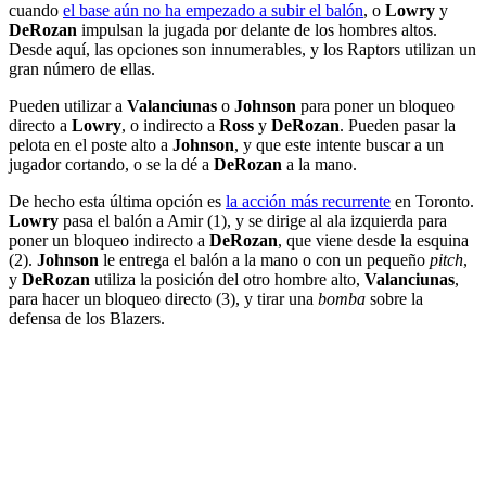
cuando
el base aún no ha empezado a subir el balón
, o
Lowry
y
DeRozan
impulsan la jugada por delante de los hombres altos.
Desde aquí, las opciones son innumerables, y los Raptors utilizan un
gran número de ellas.
Pueden utilizar a
Valanciunas
o
Johnson
para poner un bloqueo
directo a
Lowry
, o indirecto a
Ross
y
DeRozan
. Pueden pasar la
pelota en el poste alto a
Johnson
, y que este intente buscar a un
jugador cortando, o se la dé a
DeRozan
a la mano.
De hecho esta última opción es
la acción más recurrente
en Toronto.
Lowry
pasa el balón a Amir (1), y se dirige al ala izquierda para
poner un bloqueo indirecto a
DeRozan
, que viene desde la esquina
(2).
Johnson
le entrega el balón a la mano o con un pequeño
pitch
,
y
DeRozan
utiliza la posición del otro hombre alto,
Valanciunas
,
para hacer un bloqueo directo (3), y tirar una
bomba
sobre la
defensa de los Blazers.