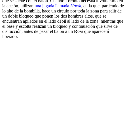
que se suelte con el balón. Cuando Toronto necesita involucrarlo en
la acción, utilizan
una jugada llamada
Hawk
, en la que, partiendo de
lo alto de la bombilla, hace un círculo por toda la zona para salir de
un doble bloqueo que ponen los dos hombres altos, que se
encuentran apilados en el lado débil al lado de la zona, mientras que
el base y escolta realizan un bloqueo y continuación que sirve de
distracción, antes de pasar el balón a un
Ross
que aparecerá
liberado.