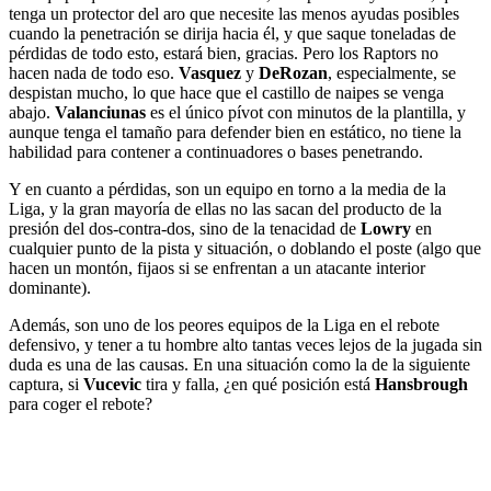
tenga un protector del aro que necesite las menos ayudas posibles
cuando la penetración se dirija hacia él, y que saque toneladas de
pérdidas de todo esto, estará bien, gracias. Pero los Raptors no
hacen nada de todo eso.
Vasquez
y
DeRozan
, especialmente, se
despistan mucho, lo que hace que el castillo de naipes se venga
abajo.
Valanciunas
es el único pívot con minutos de la plantilla, y
aunque tenga el tamaño para defender bien en estático, no tiene la
habilidad para contener a continuadores o bases penetrando.
Y en cuanto a pérdidas, son un equipo en torno a la media de la
Liga, y la gran mayoría de ellas no las sacan del producto de la
presión del dos-contra-dos, sino de la tenacidad de
Lowry
en
cualquier punto de la pista y situación, o doblando el poste (algo que
hacen un montón, fijaos si se enfrentan a un atacante interior
dominante).
Además, son uno de los peores equipos de la Liga en el rebote
defensivo, y tener a tu hombre alto tantas veces lejos de la jugada sin
duda es una de las causas. En una situación como la de la siguiente
captura, si
Vucevic
tira y falla, ¿en qué posición está
Hansbrough
para coger el rebote?