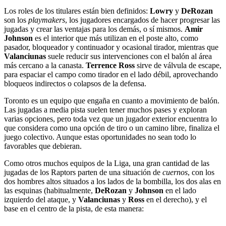
Los roles de los titulares están bien definidos:
Lowry
y
DeRozan
son los
playmakers
, los jugadores encargados de hacer progresar las
jugadas y crear las ventajas para los demás, o sí mismos.
Amir
Johnson
es el interior que más utilizan en el poste alto, como
pasador, bloqueador y continuador y ocasional tirador, mientras que
Valanciunas
suele reducir sus intervenciones con el balón al área
más cercano a la canasta.
Terrence Ross
sirve de válvula de escape,
para espaciar el campo como tirador en el lado débil, aprovechando
bloqueos indirectos o colapsos de la defensa.
Toronto es un equipo que engaña en cuanto a movimiento de balón.
Las jugadas a media pista suelen tener muchos pases y exploran
varias opciones, pero toda vez que un jugador exterior encuentra lo
que considera como una opción de tiro o un camino libre, finaliza el
juego colectivo. Aunque estas oportunidades no sean todo lo
favorables que debieran.
Como otros muchos equipos de la Liga, una gran cantidad de las
jugadas de los Raptors parten de una situación de
cuernos
, con los
dos hombres altos situados a los lados de la bombilla, los dos alas en
las esquinas (habitualmente,
DeRozan
y
Johnson
en el lado
izquierdo del ataque, y
Valanciunas
y
Ross
en el derecho), y el
base en el centro de la pista, de esta manera: