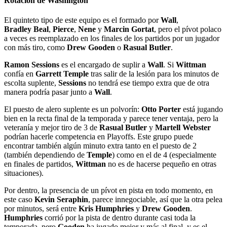
Rotación de Washington
El quinteto tipo de este equipo es el formado por
Wall
,
Bradley Beal
,
Pierce
,
Nene
y
Marcin Gortat
, pero el pívot polaco
a veces es reemplazado en los finales de los partidos por un jugador
con más tiro, como
Drew Gooden
o
Rasual Butler
.
Ramon Sessions
es el encargado de suplir a
Wall
. Si
Wittman
confía en
Garrett Temple
tras salir de la lesión para los minutos de
escolta suplente,
Sessions
no tendrá ese tiempo extra que de otra
manera podría pasar junto a
Wall
.
El puesto de alero suplente es un polvorín:
Otto Porter
está jugando
bien en la recta final de la temporada y parece tener ventaja, pero la
veteranía y mejor tiro de 3 de
Rasual Butler
y
Martell Webster
podrían hacerle competencia en Playoffs. Este grupo puede
encontrar también algún minuto extra tanto en el puesto de 2
(también dependiendo de
Temple
) como en el de 4 (especialmente
en finales de partidos,
Wittman
no es de hacerse pequeño en otras
situaciones).
Por dentro, la presencia de un pívot en pista en todo momento, en
este caso
Kevin Seraphin
, parece innegociable, así que la otra pelea
por minutos, será entre
Kris Humphries
y
Drew Gooden
.
Humphries
corrió por la pista de dentro durante casi toda la
temporada, pero
Gooden
ha jugado mejor y más al final, y es el