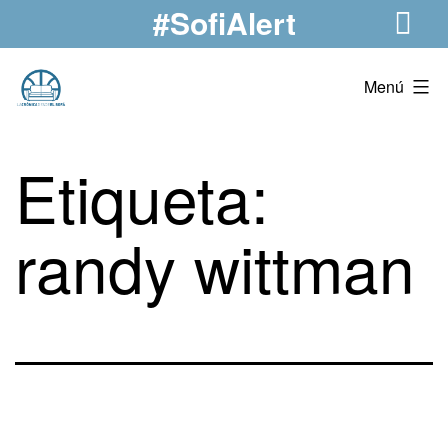
#SofiAlert
Saltar
al
contenido
La
Menú
Crónica
Desde
Etiqueta:
El
Sofá
randy wittman