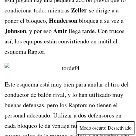
Zeller
condiciona todo: mientras
se dirige a a
Henderson
poner el bloqueo,
bloquea a su vez a
Johnson
Amir
, y por eso
llega tarde. Con trucos
así, los equipos están convirtiendo en inútil el
esquema Raptor.
Este esquema está muy bien para anular el tiro del
conductor de balón rival, y lo han utilizado muy
buenas defensas, pero los Raptors no tienen el
personal adecuado. Utilizar a dos defensores en
cada bloqueo le da ventaja numérica al rival en
Modo oscuro:
cuanto salen de la trampa, y aleja a un hombre alto