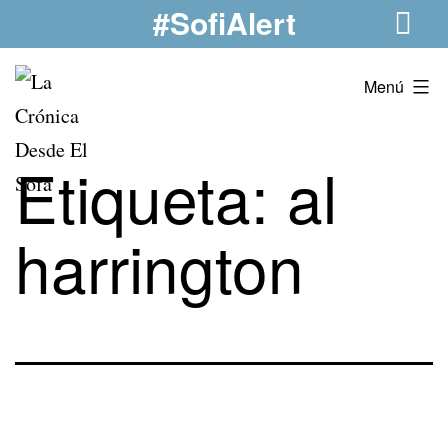
#SofiAlert
Saltar
al
contenido
La
Menú
Crónica
Desde
Etiqueta:
al
El
Sofá
harrington