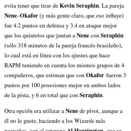
Kevin Seraphin
evita tener que tirar de
. La pareja
Nene
Okafor
–
(y más gente claro, que eso influye)
fue 4.2 puntos en defensa y 3.4 en ataque mejor
Nene
Seraphin
que los quintetos que juntan a
con
(sólo 318 minutos de la pareja francés-brasileño),
lo cual está en línea con los ajustes que hace
RAPM teniendo en cuenta los mismos grupos de 4
Okafor
compañeros, que estiman que con
fueron 3
puntos por 100 posesiones mejor en ambos lados
Seraphin
de la pista, y 6 en total que con
.
Nene
Otra opción era utilizar a
de pívot, aunque a
él no le guste, haciendo a los Wizards más
Al Harrington
pequeños, con el veterano
, que ya