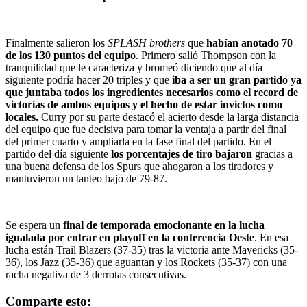
Finalmente salieron los
SPLASH
brothers
que
habían anotado 70
de los 130 puntos del equipo
. Primero salió Thompson con la
tranquilidad que le caracteriza y bromeó diciendo que al día
siguiente podría hacer 20 triples y que
iba a ser un gran partido ya
que juntaba todos los ingredientes necesarios como el record de
victorias de ambos equipos y el hecho de estar invictos como
locales.
Curry por su parte destacó el acierto desde la larga distancia
del equipo que fue decisiva para tomar la ventaja a partir del final
del primer cuarto y ampliarla en la fase final del partido. En el
partido del día siguiente
los porcentajes de tiro bajaron
gracias a
una buena defensa de los Spurs que ahogaron a los tiradores y
mantuvieron un tanteo bajo de 79-87.
Se espera un
final de temporada emocionante en la lucha
igualada por entrar en playoff en la conferencia Oeste
. En esa
lucha están Trail Blazers (37-35) tras la victoria ante Mavericks (35-
36), los Jazz (35-36) que aguantan y los Rockets (35-37) con una
racha negativa de 3 derrotas consecutivas.
Comparte esto: