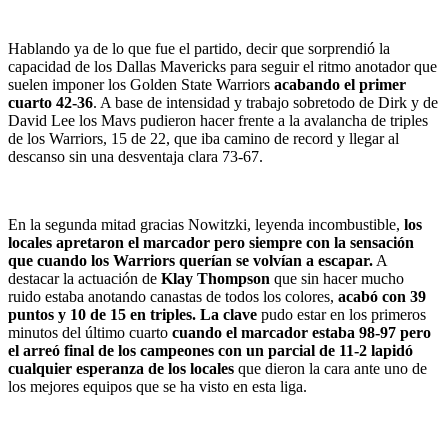
Hablando ya de lo que fue el partido, decir que sorprendió la
capacidad de los Dallas Mavericks para seguir el ritmo anotador que
suelen imponer los Golden State Warriors
acabando el primer
cuarto 42-36
. A base de intensidad y trabajo sobretodo de Dirk y de
David Lee los Mavs pudieron hacer frente a la avalancha de triples
de los Warriors, 15 de 22, que iba camino de record y llegar al
descanso sin una desventaja clara 73-67.
En la segunda mitad gracias Nowitzki, leyenda incombustible,
los
locales apretaron el marcador pero siempre con la sensación
que cuando los Warriors querían se volvían a escapar.
A
destacar la actuación de
Klay Thompson
que sin hacer mucho
ruido estaba anotando canastas de todos los colores,
acabó con 39
puntos y 10 de 15 en triples.
La clave
pudo estar en los primeros
minutos del último cuarto
cuando el marcador estaba 98-97 pero
el arreó final de los campeones con un parcial de 11-2 lapidó
cualquier esperanza de los locales
que dieron la cara ante uno de
los mejores equipos que se ha visto en esta liga.