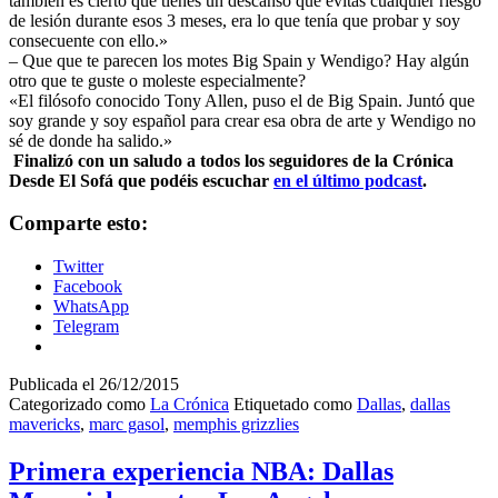
también es cierto que tienes un descanso que evitas cualquier riesgo
de lesión durante esos 3 meses, era lo que tenía que probar y soy
consecuente con ello.»
– Que que te parecen los motes Big Spain y Wendigo? Hay algún
otro que te guste o moleste especialmente?
«El filósofo conocido Tony Allen, puso el de Big Spain. Juntó que
soy grande y soy español para crear esa obra de arte y Wendigo no
sé de donde ha salido.»
Finalizó con un saludo a todos los seguidores de la Crónica
Desde El Sofá que podéis escuchar
en el último podcast
.
Comparte esto:
Twitter
Facebook
WhatsApp
Telegram
Publicada el
26/12/2015
Categorizado como
La Crónica
Etiquetado como
Dallas
,
dallas
mavericks
,
marc gasol
,
memphis grizzlies
Primera experiencia NBA: Dallas