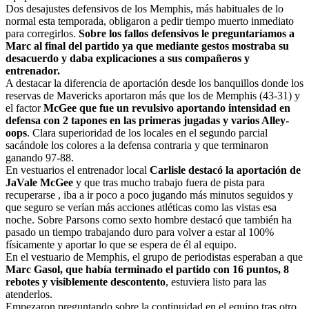
Dos desajustes defensivos de los Memphis, más habituales de lo
normal esta temporada, obligaron a pedir tiempo muerto inmediato
para corregirlos.
Sobre los fallos defensivos le preguntaríamos a
Marc al final del partido ya que mediante gestos mostraba su
desacuerdo y daba explicaciones a sus compañeros y
entrenador.
A destacar la diferencia de aportación desde los banquillos donde los
reservas de Mavericks aportaron más que los de Memphis (43-31) y
el factor
McGee que fue un revulsivo aportando intensidad en
defensa con 2 tapones en las primeras jugadas y varios Alley-
oops
. Clara superioridad de los locales en el segundo parcial
sacándole los colores a la defensa contraria y que terminaron
ganando 97-88.
En vestuarios el entrenador local
Carlisle destacó la aportación de
JaVale McGee
y que tras mucho trabajo fuera de pista para
recuperarse , iba a ir poco a poco jugando más minutos seguidos y
que seguro se verían más acciones atléticas como las vistas esa
noche. Sobre Parsons como sexto hombre destacó que también ha
pasado un tiempo trabajando duro para volver a estar al 100%
físicamente y aportar lo que se espera de él al equipo.
En el vestuario de Memphis, el grupo de periodistas esperaban a que
Marc Gasol, que había terminado el partido con 16 puntos, 8
rebotes y visiblemente descontento
, estuviera listo para las
atenderlos.
Empezaron preguntando sobre la continuidad en el equipo tras otro