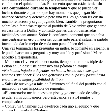
cambio en el quinteto titular. Él comentó que
no están teniendo
esta continuidad durante la temporada
y que se puede ver
incluso durante el partido que hay momentos que juegan bien el
balance ofensivo y defensivo pero una vez les golpean les cuesta
mucho rehacerse y seguir jugando bien. También le preguntaron
sobre las diferencias respecto al partido de Noviembre que ganaron
en casa frente a Dallas y contestó que les dieron demasiadas
facilidades para anotar. Sobre la confianza, comentó que no había
que centrarse en eso y mejor ser consistente para el siguiente partido
intentando dar lo mejor de cada uno para el bien del equipo.
Una vez terminadas las preguntas en inglés, le comenté en español si
le podía hacer unas preguntas y muy amable y profesional Marc
accedió a responderlas.
– Momento clave en el tercer cuarto, tiempo muerto tras triple de
Felton en un desajuste defensivo tras pérdida en ataque.
«
No hemos bajado a defender, no hemos hecho las cosas que
tenemos que hacer. Ellos son generosos con el pase y pasan hasta
encontrar la mejor posibilidad de tiro.»
– Sales de nuevo ya a falta de 3 minutos del final del partido con el
marcador ya casi imposible de remontar.
«El entrenador me ha puesto en pista y yo encantado de salir y
ayudar a mis compañeros pero estábamos ya a 14 puntos y
complicado.»
– Conley vs Chalmers que da/ofrece cada uno al equipo y que
supuso la llegada de Chalmers.