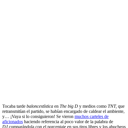
Tocaba tarde
baloncestística
en
The big D
y medios como
TNT,
que
retransmitían el partido, se habían encargado de caldear el ambiente,
y… ¡Vaya si lo consiguieron! Se vieron
muchos carteles de
aficionados
haciendo referencia al poco valor de la palabra de
DJ
comparándola con el porcentaje en sus tiros libres y los abucheos