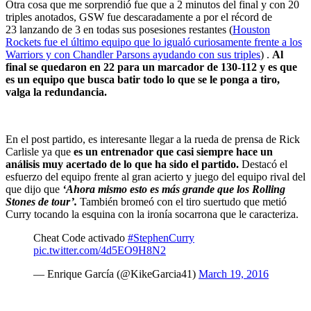
Otra cosa que me sorprendió fue que a 2 minutos del final y con 20
triples anotados, GSW fue descaradamente a por el récord de
23 lanzando de 3 en todas sus posesiones restantes (
Houston
Rockets fue el último equipo que lo igualó curiosamente frente a los
Warriors y con Chandler Parsons ayudando con sus triples
) .
Al
final se quedaron en 22 para un marcador de 130-112 y es que
es un equipo que busca batir todo lo que se le ponga a tiro,
valga la redundancia.
En el post partido, es interesante llegar a la rueda de prensa de Rick
Carlisle ya que
es un entrenador que casi siempre hace un
análisis muy acertado de lo que ha sido el partido.
Destacó el
esfuerzo del equipo frente al gran acierto y juego del equipo rival del
que dijo que
‘Ahora mismo esto es más grande que los Rolling
Stones de tour’.
También bromeó con el tiro suertudo que metió
Curry tocando la esquina con la ironía socarrona que le caracteriza.
Cheat Code activado
#StephenCurry
pic.twitter.com/4d5EO9H8N2
— Enrique García (@KikeGarcia41)
March 19, 2016