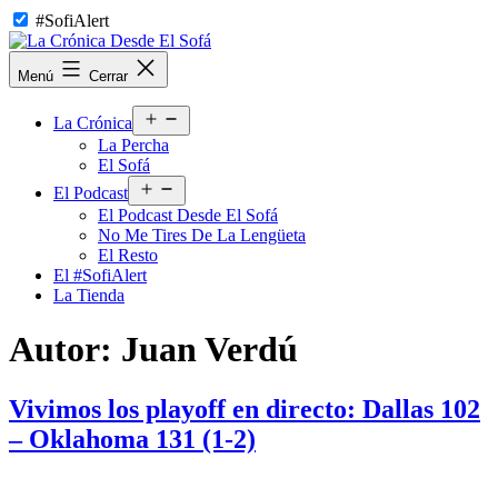
Saltar
#SofiAlert
al
contenido
La
Menú
Cerrar
Crónica
Desde
Abrir
El
La Crónica
el
Sofá
La Percha
menú
El Sofá
Abrir
El Podcast
el
El Podcast Desde El Sofá
menú
No Me Tires De La Lengüeta
El Resto
El #SofiAlert
La Tienda
Autor:
Juan Verdú
Vivimos los playoff en directo: Dallas 102
– Oklahoma 131 (1-2)