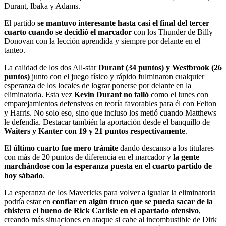
Durant, Ibaka y Adams.
El partido
se mantuvo interesante hasta casi el final del tercer
cuarto cuando se decidió el marcador
con los Thunder de Billy
Donovan con la lección aprendida y siempre por delante en el
tanteo.
La calidad de los dos All-star
Durant (34 puntos) y Westbrook (26
puntos)
junto con el juego físico y rápido fulminaron cualquier
esperanza de los locales de lograr ponerse por delante en la
eliminatoria. Esta vez
Kevin Durant no falló
como el lunes con
emparejamientos defensivos en teoría favorables para él con Felton
y Harris. No solo eso, sino que incluso los metió cuando Matthews
le defendía. Destacar también la aportación desde el banquillo de
Waiters y Kanter con 19 y 21 puntos respectivamente
.
El
último cuarto fue mero trámite
dando descanso a los titulares
con más de 20 puntos de diferencia en el marcador y
la gente
marchándose con la esperanza puesta en el cuarto partido de
hoy sábado
.
La esperanza de los Mavericks para volver a igualar la eliminatoria
podría estar en
confiar en algún truco que se pueda sacar de la
chistera el bueno de Rick Carlisle en el apartado ofensivo
,
creando más situaciones en ataque si cabe al incombustible de Dirk