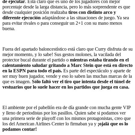
de ejecutar
. Está claro que es uno de los jugadores con mejor
porcentaje desde la larga distancia, pero lo más sorprendente es que
desde cualquier posición realizaba
tiros con distinto arco y
diferente ejecución
adaptándose a las situaciones de juego. Ya sea
para evitar rivales o para conseguir un 2+1 con su mano menos
buena.
Fuera del apartado baloncestístico está claro que Curry disfruta de su
mejor momento, y lo sabe! Sus gestos molones, la vacilada del
protector bucal durante el partido o
mientras estaba tirando en el
calentamiento saludar gritando a Marc Stein que está en directo
en la ESPN para todo el país.
Es parte del espectáculo y aparte de
ser muy buen jugador, vende y eso lo saben las muchas marcas de la
que es imagen.
Sólo faltó ver el tiro que intenta desde el túnel de
vestuarios que lo suele hacer en los partidos que juega en casa.
El ambiente por el pabellón era de día grande con mucha gente VIP
y lleno de periodistas por los pasillos. Quien sabe si podamos ver
una primera serie de playoff con los mismos protagonistas, creo que
los del American Airlines Center lo firmaban ya y
¡ojalá que os lo
podamos contar!