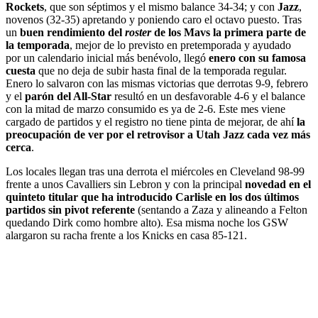
Rockets
, que son séptimos y el mismo balance 34-34; y con
Jazz
,
novenos (32-35) apretando y poniendo caro el octavo puesto. Tras
un
buen rendimiento del
roster
de los Mavs la primera parte de
la temporada
, mejor de lo previsto en pretemporada y ayudado
por un calendario inicial más benévolo, llegó
enero con su famosa
cuesta
que no deja de subir hasta final de la temporada regular.
Enero lo salvaron con las mismas victorias que derrotas 9-9, febrero
y el
parón del All-Star
resultó en un desfavorable 4-6 y el balance
con la mitad de marzo consumido es ya de 2-6. Este mes viene
cargado de partidos y el registro no tiene pinta de mejorar, de ahí
la
preocupación de ver por el retrovisor a Utah Jazz cada vez más
cerca
.
Los locales llegan tras una derrota el miércoles en Cleveland 98-99
frente a unos Cavalliers sin Lebron y con la principal
novedad en el
quinteto titular que ha introducido Carlisle en los dos últimos
partidos sin pivot referente
(sentando a Zaza y alineando a Felton
quedando Dirk como hombre alto). Esa misma noche los GSW
alargaron su racha frente a los Knicks en casa 85-121.