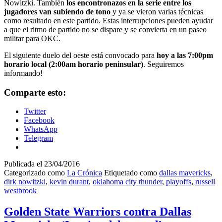
Nowitzki. También
los encontronazos en la serie entre los
jugadores van subiendo de tono
y ya se vieron varias técnicas
como resultado en este partido. Estas interrupciones pueden ayudar
a que el ritmo de partido no se dispare y se convierta en un paseo
militar para OKC.
El siguiente duelo del oeste está convocado para
hoy a las 7:00pm
horario local (2:00am horario peninsular)
. Seguiremos
informando!
Comparte esto:
Twitter
Facebook
WhatsApp
Telegram
Publicada el
23/04/2016
Categorizado como
La Crónica
Etiquetado como
dallas mavericks
,
dirk nowitzki
,
kevin durant
,
oklahoma city thunder
,
playoffs
,
russell
westbrook
Golden State Warriors contra Dallas