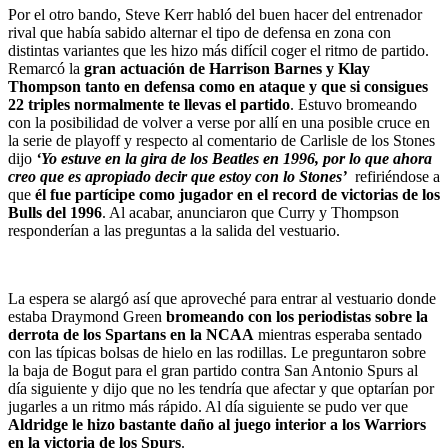
Por el otro bando, Steve Kerr habló del buen hacer del entrenador
rival que había sabido alternar el tipo de defensa en zona con
distintas variantes que les hizo más difícil coger el ritmo de partido.
Remarcó la
gran actuación de Harrison Barnes y Klay
Thompson tanto en defensa como en ataque y que si consigues
22 triples normalmente te llevas el partido
. Estuvo bromeando
con la posibilidad de volver a verse por allí en una posible cruce en
la serie de playoff y respecto al comentario de Carlisle de los Stones
dijo
‘Yo estuve en la gira de los Beatles en 1996, por lo que ahora
creo que es apropiado decir que estoy con lo Stones’
refiriéndose a
que
él fue partícipe como jugador en el record de victorias de los
Bulls del 1996
. Al acabar, anunciaron que Curry y Thompson
responderían a las preguntas a la salida del vestuario.
La espera se alargó así que aproveché para entrar al vestuario donde
estaba Draymond Green
bromeando con los periodistas sobre la
derrota de los Spartans en la NCAA
mientras esperaba sentado
con las típicas bolsas de hielo en las rodillas. Le preguntaron sobre
la baja de Bogut para el gran partido contra San Antonio Spurs al
día siguiente y dijo que no les tendría que afectar y que optarían por
jugarles a un ritmo más rápido. Al día siguiente se pudo ver que
Aldridge le hizo bastante daño al juego interior a los Warriors
en la victoria de los Spurs
.