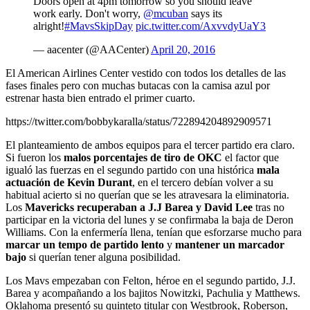
Doors open at 4pm tomorrow so you should leave
work early. Don't worry,
@mcuban
says its
alright!
#MavsSkipDay
pic.twitter.com/AxvvdyUaY3
— aacenter (@AACenter)
April 20, 2016
El American Airlines Center vestido con todos los detalles de las
fases finales pero con muchas butacas con la camisa azul por
estrenar hasta bien entrado el primer cuarto.
https://twitter.com/bobbykaralla/status/722894204892909571
El planteamiento de ambos equipos para el tercer partido era claro.
Si fueron los
malos porcentajes de tiro de OKC
el factor que
igualó las fuerzas en el segundo partido con una histórica
mala
actuación de Kevin Durant
, en el tercero debían volver a su
habitual acierto si no querían que se les atravesara la eliminatoria.
Los
Mavericks recuperaban a J.J Barea y David Lee
tras no
participar en la victoria del lunes y se confirmaba la baja de Deron
Williams. Con la enfermería llena, tenían que esforzarse mucho para
marcar un tempo de partido lento
y
mantener un marcador
bajo
si querían tener alguna posibilidad.
Los Mavs empezaban con Felton, héroe en el segundo partido, J.J.
Barea y acompañando a los bajitos Nowitzki, Pachulia y Matthews.
Oklahoma presentó su quinteto titular con Westbrook, Roberson,