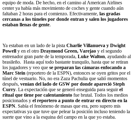
equipo de moda. De hecho, en el camino al American Airlines
center ya había más movimiento de coches y gente cuando aún
faltaban 2 horas para el comienzo. Efectivamente,
las gradas
cercanas a los túneles por donde entran y salen los jugadores
estaban llenas de gente
.
Ya estaban en un lado de la pista
Charlie Villanueva y Dwight
Powell
y en el otro
Draymond Green, Varejao
y el segundo
entrenador gran parte de la temporada,
Luke Walton
, ayudando al
brasileño. Hasta aquí todo bastante tranquilo, hasta que se retiran
los jugadores y veo que
se preparan las cámaras enfocando a
Marc Stein
(reportero de la ESPN), entonces se oyen gritos por el
túnel de vestuario. No, no era Zaza Pachulia que salió momentos
después,
venían del lado de GSW por donde apareció Steph
Curry
. La expectación que se generó enseguida para seguir
el
ritual que tiene por calentamiento
fue brutal. Todos los medios
posicionados y
el reportero a punto de entrar en directo en la
ESPN
. Sabía el fenómeno de masas que era, pero supero mis
expectativas ya que tuve que pelear la posición incluso teniendo la
suerte que vino a la esquina del campo en la que yo estaba.