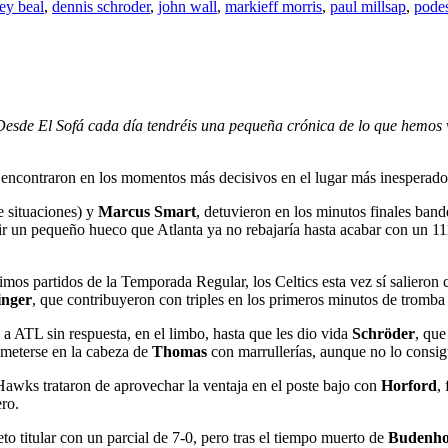
ey beal
,
dennis schroder
,
john wall
,
markieff morris
,
paul millsap
,
pode
esde El Sofá cada día tendréis una pequeña crónica de lo que hemos v
la encontraron en los momentos más decisivos en el lugar más inesperado:
 situaciones) y
Marcus Smart
, detuvieron en los minutos finales ban
brir un pequeño hueco que Atlanta ya no rebajaría hasta acabar con un 11
imos partidos de la Temporada Regular, los Celtics esta vez sí salieron 
inger
, que contribuyeron con triples en los primeros minutos de tromba 
a ATL sin respuesta, en el limbo, hasta que les dio vida
Schröder
, que
 meterse en la cabeza de
Thomas
con marrullerías, aunque no lo consig
 Hawks trataron de aprovechar la ventaja en el poste bajo con
Horford
,
ero.
 titular con un parcial de 7-0, pero tras el tiempo muerto de
Budenho