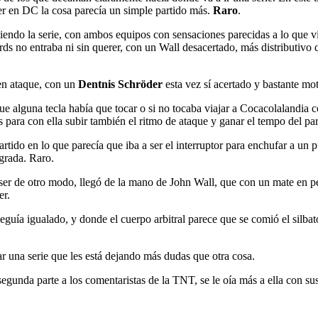
ayer en DC la cosa parecía un simple partido más.
Raro
.
endo la serie, con ambos equipos con sensaciones parecidas a lo que vim
ds no entraba ni sin querer, con un Wall desacertado, más distributivo 
en ataque, con un
Dentnis Schröder
esta vez sí acertado y bastante mot
ue alguna tecla había que tocar o si no tocaba viajar a Cocacolalandia c
os para con ella subir también el ritmo de ataque y ganar el tempo del par
partido en lo que parecía que iba a ser el interruptor para enchufar a un
 grada. Raro.
er de otro modo, llegó de la mano de John Wall, que con un mate en pe
er.
seguía igualado, y donde el cuerpo arbitral parece que se comió el silb
tar una serie que les está dejando más dudas que otra cosa.
segunda parte a los comentaristas de la TNT, se le oía más a ella con sus