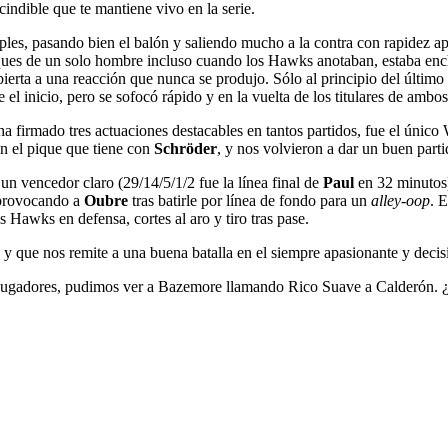
indible que te mantiene vivo en la serie.
iples, pasando bien el balón y saliendo mucho a la contra con rapidez 
ques de un solo hombre incluso cuando los Hawks anotaban, estaba enchu
bierta a una reacción que nunca se produjo. Sólo al principio del último 
e el inicio, pero se sofocó rápido y en la vuelta de los titulares de am
ha firmado tres actuaciones destacables en tantos partidos, fue el único 
en el pique que tiene con
Schröder
, y nos volvieron a dar un buen part
un vencedor claro (29/14/5/1/2 fue la línea final de
Paul
en 32 minutos)
rovocando a
Oubre
tras batirle por línea de fondo para un
alley-oop
. 
s Hawks en defensa, cortes al aro y tiro tras pase.
y que nos remite a una buena batalla en el siempre apasionante y decisi
os jugadores, pudimos ver a Bazemore llamando Rico Suave a Calderón. 