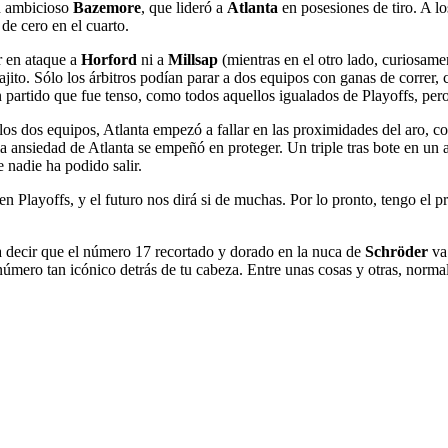
n ambicioso
Bazemore
, que lideró a
Atlanta
en posesiones de tiro. A los
de cero en el cuarto.
r en ataque a
Horford
ni a
Millsap
(mientras en el otro lado, curiosame
jito. Sólo los árbitros podían parar a dos equipos con ganas de correr, c
 partido que fue tenso, como todos aquellos igualados de Playoffs, pero
re los dos equipos, Atlanta empezó a fallar en las proximidades del aro, 
a ansiedad de Atlanta se empeñó en proteger. Un triple tras bote en un
e nadie ha podido salir.
en Playoffs, y el futuro nos dirá si de muchas. Por lo pronto, tengo el p
decir que el número 17 recortado y dorado en la nuca de
Schröder
va 
número tan icónico detrás de tu cabeza. Entre unas cosas y otras, normal