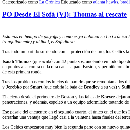
Categorizado como
La Crónica
Etiquetado como
atlanta hawks
,
bradl
PO Desde El Sofá (VI): Thomas al rescate
Estamos en tiempo de playoffs y como es ya habitual en La Crónica D
tranquilamente) y al final, el Sofi diario…
Tras todo un partido sufriendo con la protección del aro, los Celtics 
Isaiah Thomas
(que acabó con 42 puntazos, anotando en todo tipo de
en puntos a la contra en la otra canasta para Boston, y permitieron a
de esta primera ronda.
Tras los problemas con los inicios de partido que se remontan a los últ
y
Jerebko
por
Smart
(que cubría la baja de
Bradley
a su vez) y
Sull
El acierto desde el perímetro de Boston y las faltas de
Korver
dejaron 
penetraciones, y además, espoleó a un equipo adormilado tratando de
Ese pasaje del encuentro en el segundo cuarto, el único en el que los
cerrarían una ventaja que llegó casi a la veintena hasta finales del terc
Los Celtics empezaron muy bien la segunda parte con su nuevo quinteto