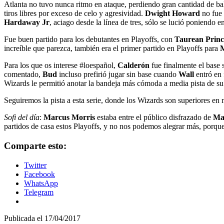
Atlanta no tuvo nunca ritmo en ataque, perdiendo gran cantidad de bal
tiros libres por exceso de celo y agresividad.
Dwight Howard
no fue 
Hardaway Jr
, aciago desde la línea de tres, sólo se lució poniendo e
Fue buen partido para los debutantes en Playoffs, con
Taurean Princ
increíble que parezca, también era el primer partido en Playoffs para
M
Para los que os interese #loespañol,
Calderón
fue finalmente el base 
comentado,
Bud
incluso prefirió jugar sin base cuando
Wall
entró en 
Wizards le permitió anotar la bandeja más cómoda a media pista de su 
Seguiremos la pista a esta serie, donde los Wizards son superiores e
Sofi del día
:
Marcus Morris
estaba entre el público disfrazado de
Ma
partidos de casa estos Playoffs, y no nos podemos alegrar más, porqu
Comparte esto:
Twitter
Facebook
WhatsApp
Telegram
Publicada el
17/04/2017