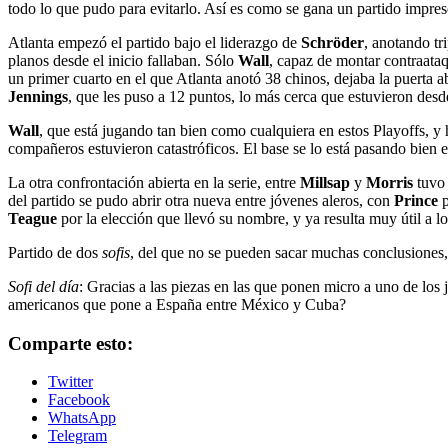
todo lo que pudo para evitarlo. Así es como se gana un partido impresc
Atlanta empezó el partido bajo el liderazgo de
Schröder
, anotando tr
planos desde el inicio fallaban. Sólo
Wall
, capaz de montar contraata
un primer cuarto en el que Atlanta anotó 38 chinos, dejaba la puerta a
Jennings
, que les puso a 12 puntos, lo más cerca que estuvieron desd
Wall
, que está jugando tan bien como cualquiera en estos Playoffs, y 
compañeros estuvieron catastróficos. El base se lo está pasando bien 
La otra confrontación abierta en la serie, entre
Millsap
y
Morris
tuvo 
del partido se pudo abrir otra nueva entre jóvenes aleros, con
Prince
p
Teague
por la elección que llevó su nombre, y ya resulta muy útil a lo
Partido de dos
sofis
, del que no se pueden sacar muchas conclusiones, 
Sofi del día
: Gracias a las piezas en las que ponen micro a uno de l
americanos que pone a España entre México y Cuba?
Comparte esto:
Twitter
Facebook
WhatsApp
Telegram