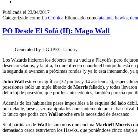
Publicada el
23/04/2017
Categorizado como
La Crónica
Etiquetado como
atalanta hawks
,
den
PO Desde El Sofá (II): Mago Wall
Generated by IJG JPEG Library
Los Wizards hicieron los deberes en su vuelta a Playoffs, pero dejaron
desencorsetados, y la otra, la que ofrecen cuando el banquillo está e
la segunda si avanzan a próximas rondas (y ya lo está intentando, ya q
John Wall
estuvo magnífico (32 puntos y 14 asistencias), especialment
posesiones (sólo un triple librado de
Morris
fallado), y todas llevaron
del reloj de posesión, que por los antecedentes, también parecía que i
Además de los habituales pases imposibles a la esquina del lado débil
por delante, pese a ser manipulados constantemente por el base rival.
lo único que podía con
Wall
anoche era la necesidad de descanso.
Si al partidazo de
Wall
le sumamos que encima
Markieff Morris
cont
demasiado cerca estuvieron los Hawks, que poniéndose cinco abajo a 