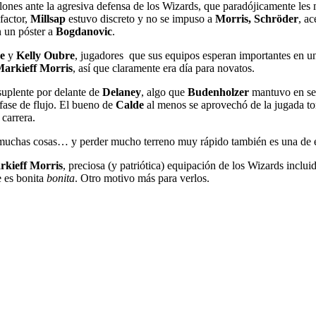
ones ante la agresiva defensa de los Wizards, que paradójicamente les 
factor,
Millsap
estuvo discreto y no se impuso a
Morris,
Schröder
, ac
n un póster a
Bogdanovic
.
e
y
Kelly Oubre
, jugadores que sus equipos esperan importantes en un
arkieff Morris
, así que claramente era día para novatos.
suplente por delante de
Delaney
, algo que
Budenholzer
mantuvo en secr
fase de flujo. El bueno de
Calde
al menos se aprovechó de la jugada to
carrera.
n muchas cosas… y perder mucho terreno muy rápido también es una de e
rkieff Morris
, preciosa (y patriótica) equipación de los Wizards incluid
e es bonita
bonita
. Otro motivo más para verlos.