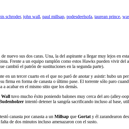
nis schroder
,
john wall
,
paul millsap
,
podesdeelsofa
,
taurean prince
,
was
 de nuevo sus dos caras. Una, la del aspirante a llegar muy lejos en es
n pista. Frente a un equipo ramplón como estos Hawks pueden vivir del 
ue cambió el patrón de sustituciones en la segunda parte).
e en un tercer cuarto en el que no paró de anotar y asistir: hubo un pe
 su firma en forma de canasta o último pase. El torrente sólo paro cuando 
ba a acabar en el mismo sitio que los demás.
,
Wall
tuvo mucho éxito poniendo balones muy cerca del aro (alley-oop
Budenholzer
intentó detener la sangría sacrificando incluso al base, ut
estó canasta por canasta a un
Millsap
que
Gortat
y él zarandearon des
falta de dos minutos incluso amenazaron con el susto.