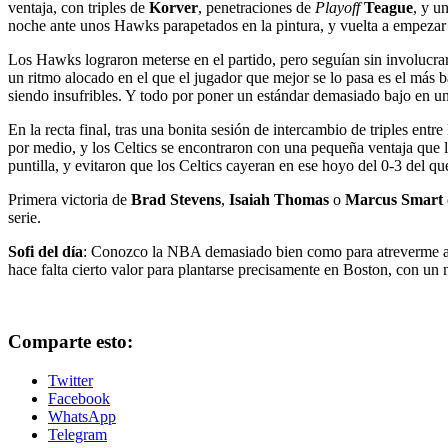
ventaja, con triples de
Korver
, penetraciones de
Playoff
Teague
, y u
noche ante unos Hawks parapetados en la pintura, y vuelta a empezar 
Los Hawks lograron meterse en el partido, pero seguían sin involucra
un ritmo alocado en el que el jugador que mejor se lo pasa es el más ba
siendo insufribles. Y todo por poner un estándar demasiado bajo en un
En la recta final, tras una bonita sesión de intercambio de triples ent
por medio, y los Celtics se encontraron con una pequeña ventaja que l
puntilla, y evitaron que los Celtics cayeran en ese hoyo del 0-3 del qu
Primera victoria de
Brad Stevens
,
Isaiah Thomas
o
Marcus Smart
serie.
Sofi del día
: Conozco la NBA demasiado bien como para atreverme a 
hace falta cierto valor para plantarse precisamente en Boston, con un 
Comparte esto:
Twitter
Facebook
WhatsApp
Telegram