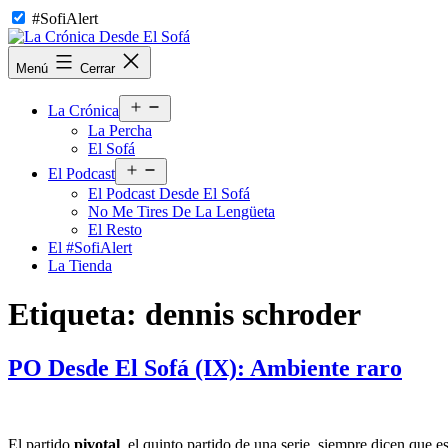
Saltar
#SofiAlert
al
contenido
La
Menú
Cerrar
Crónica
Desde
Abrir
El
La Crónica
el
Sofá
La Percha
menú
El Sofá
Abrir
El Podcast
el
El Podcast Desde El Sofá
menú
No Me Tires De La Lengüeta
El Resto
El #SofiAlert
La Tienda
Etiqueta:
dennis schroder
PO Desde El Sofá (IX): Ambiente raro
El partido
pivotal
, el quinto partido de una serie, siempre dicen que 