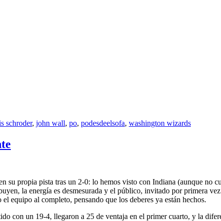
s schroder
,
john wall
,
po
,
podesdeelsofa
,
washington wizards
nte
 en su propia pista tras un 2-0: lo hemos visto con Indiana (aunque no 
buyen, la energía es desmesurada y el público, invitado por primera vez
o el equipo al completo, pensando que los deberes ya están hechos.
do con un 19-4, llegaron a 25 de ventaja en el primer cuarto, y la dife