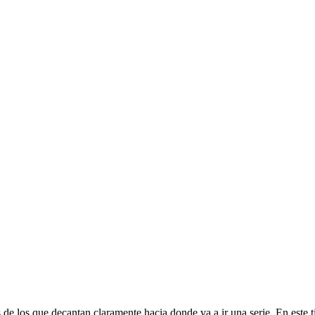
es de los que decantan claramente hacia donde va a ir una serie. En este