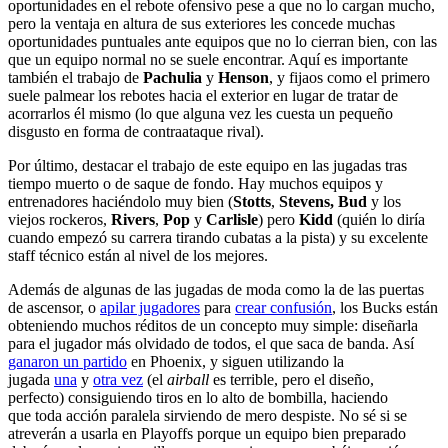
oportunidades en el rebote ofensivo pese a que no lo cargan mucho,
pero la ventaja en altura de sus exteriores les concede muchas
oportunidades puntuales ante equipos que no lo cierran bien, con las
que un equipo normal no se suele encontrar. Aquí es importante
también el trabajo de
Pachulia
y
Henson
, y fijaos como el primero
suele palmear los rebotes hacia el exterior en lugar de tratar de
acorrarlos él mismo (lo que alguna vez les cuesta un pequeño
disgusto en forma de contraataque rival).
Por último, destacar el trabajo de este equipo en las jugadas tras
tiempo muerto o de saque de fondo. Hay muchos equipos y
entrenadores haciéndolo muy bien (
Stotts
,
Stevens
, Bud
y los
viejos rockeros,
Rivers
,
Pop
y
Carlisle
) pero
Kidd
(quién lo diría
cuando empezó su carrera tirando cubatas a la pista) y su excelente
staff técnico están al nivel de los mejores.
Además de algunas de las jugadas de moda como la de las puertas
de ascensor, o
apilar jugadores
para
crear confusión
, los Bucks están
obteniendo muchos réditos de un concepto muy simple: diseñarla
para el jugador más olvidado de todos, el que saca de banda. Así
ganaron un partido
en Phoenix, y siguen utilizando la
jugada
una
y
otra vez
(el
airball
es terrible, pero el diseño,
perfecto) consiguiendo tiros en lo alto de bombilla, haciendo
que toda acción paralela sirviendo de mero despiste. No sé si se
atreverán a usarla en Playoffs porque un equipo bien preparado