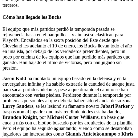
terceros.
Cómo han llegado los Bucks
El equipo que más partidos perdió la temporada pasada se
rejuvenecía hasta en el banquillo… y aún así se clasifican para
Playoffs. Encallados en la sexta posición del Este desde que
Cleveland les adelantó el 19 de enero, los Bucks llevan todo el año
en una isla, por debajo de los verdaderos pretendientes, pero un
poco por encima de los equipos que han perdido más partidos que
ganado. Han bajado el ritmo de victorias, pero han jugado sin
presión.
Jason Kidd
ha montado un equipo basado en la defensa y en la
envergadura infinita y ha sabido extraerle la cantidad de ataque justa
para sacar partidos adelante, pese a que durante el camino se han
encontrado con varias piedras. Perdieron durante la temporada por
problemas personales al que debería haber sido el ancla de su zona
Larry Sanders
, se les lesionó su flamante novato
Jabari Parker
y
traspasaron al jugador que más rendimiento les estaba dando,
Brandon Knight
, por
Michael Carter-Williams
, un base que
encaja más con el biotipo buscado por los arquitectos de la plantilla.
Pero el equipo ha seguido aguantando, viendo como se desarrollan
jugadores tan interesantes como
Giannis Antetokounmpo
o
Khris