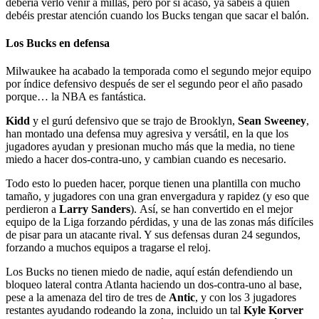
debería verlo venir a millas, pero por si acaso, ya sabéis a quién
debéis prestar atención cuando los Bucks tengan que sacar el balón.
Los Bucks en defensa
Milwaukee ha acabado la temporada como el segundo mejor equipo
por índice defensivo después de ser el segundo peor el año pasado
porque… la NBA es fantástica.
Kidd
y el gurú defensivo que se trajo de Brooklyn,
Sean Sweeney
,
han montado una defensa muy agresiva y versátil, en la que los
jugadores ayudan y presionan mucho más que la media, no tiene
miedo a hacer dos-contra-uno, y cambian cuando es necesario.
Todo esto lo pueden hacer, porque tienen una plantilla con mucho
tamaño, y jugadores con una gran envergadura y rapidez (y eso que
perdieron a
Larry Sanders
). Así, se han convertido en el mejor
equipo de la Liga forzando pérdidas, y una de las zonas más difíciles
de pisar para un atacante rival. Y sus defensas duran 24 segundos,
forzando a muchos equipos a tragarse el reloj.
Los Bucks no tienen miedo de nadie, aquí están defendiendo un
bloqueo lateral contra Atlanta haciendo un dos-contra-uno al base,
pese a la amenaza del tiro de tres de
Antic
, y con los 3 jugadores
restantes ayudando rodeando la zona, incluido un tal
Kyle
Korver