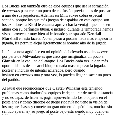
Los Bucks son también otro de esos equipos que usa la formación
de
cuernos
para crear un poco de confusión previa antes de postear
a uno de sus jugadores. Además en Milwaukee cobra especial
sentido, porque los que más juegan de espaldas en este equipo son
los exteriores: a
Kidd
le encanta aprovechar la ventaja que tiene en
altura con su perímetro titular, e incluso, durante la temporada hemos
visto aprovechar muy bien al lesionado y traspasado
Kendall
Marshall
en esta faceta. No empezar a postear nada más empezar la
jugada, les permite alejar ligeramente al hombre alto de la jugada.
La única nota agridulce en mi opinión del elevado uso de
cuernos
por parte de Milwaukee es que creo que marginaliza un poco a
Giannis
en la esquina del ataque. Los Bucks cada vez le dan más
oportunidades de atacar el bloqueo nada más empezar la jugada,
postear e incluso de intentar aclarados, pero cuando
insisten en
cuernos
una y otra vez, lo pueden llegar a sacar un poco
del partido.
Al igual que reconocemos que
Carter-Williams
está teniendo
problemas como tirador (los equipos le dejan tirar de media distancia
y no es capaz de hacerles pagar aprovechando los bloqueos en el
poste alto) y como director de juego (todavía no tiene la visión de
los mejores bases y comete un gran número de pérdidas, muchas sin
sentido aparente), su juego al poste bajo está siendo muy bueno en