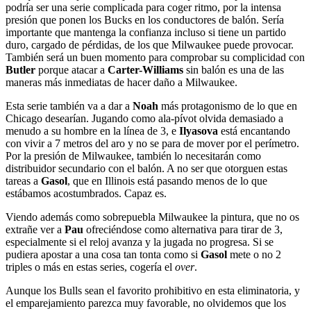
podría ser una serie complicada para coger ritmo, por la intensa
presión que ponen los Bucks en los conductores de balón. Sería
importante que mantenga la confianza incluso si tiene un partido
duro, cargado de pérdidas, de los que Milwaukee puede provocar.
También será un buen momento para comprobar su complicidad con
Butler
porque atacar a
Carter-Williams
sin balón es una de las
maneras más inmediatas de hacer daño a Milwaukee.
Esta serie también va a dar a
Noah
más protagonismo de lo que en
Chicago desearían. Jugando como ala-pívot olvida demasiado a
menudo a su hombre en la línea de 3, e
Ilyasova
está encantando
con vivir a 7 metros del aro y no se para de mover por el perímetro.
Por la presión de Milwaukee, también lo necesitarán como
distribuidor secundario con el balón. A no ser que otorguen estas
tareas a
Gasol
, que en Illinois está pasando menos de lo que
estábamos acostumbrados. Capaz es.
Viendo además como sobrepuebla Milwaukee la pintura, que no os
extrañe ver a
Pau
ofreciéndose como alternativa para tirar de 3,
especialmente si el reloj avanza y la jugada no progresa. Si se
pudiera apostar a una cosa tan tonta como si
Gasol
mete o no 2
triples o más en estas series, cogería el
over
.
Aunque los Bulls sean el favorito prohibitivo en esta eliminatoria, y
el emparejamiento parezca muy favorable, no olvidemos que los