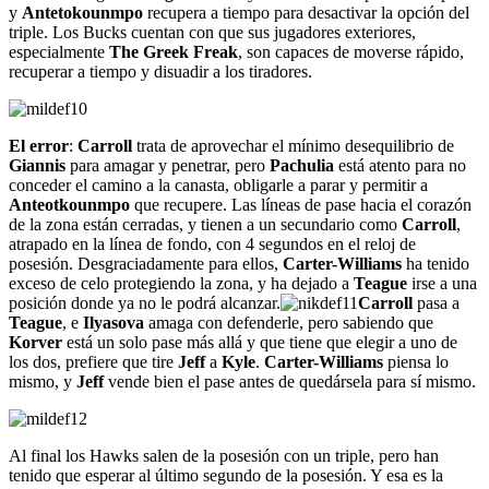
y
Antetokounmpo
recupera a tiempo para desactivar la opción del
triple. Los Bucks cuentan con que sus jugadores exteriores,
especialmente
The Greek Freak
, son capaces de moverse rápido,
recuperar a tiempo y disuadir a los tiradores.
El error
:
Carroll
trata de aprovechar el mínimo desequilibrio de
Giannis
para amagar y penetrar, pero
Pachulia
está atento para no
conceder el camino a la canasta, obligarle a parar y permitir a
Anteotkounmpo
que recupere. Las líneas de pase hacia el corazón
de la zona están cerradas, y tienen a un secundario como
Carroll
,
atrapado en la línea de fondo, con 4 segundos en el reloj de
posesión. Desgraciadamente para ellos,
Carter-Williams
ha tenido
exceso de celo protegiendo la zona, y ha dejado a
Teague
irse a una
posición donde ya no le podrá alcanzar.
Carroll
pasa a
Teague
, e
Ilyasova
amaga con defenderle, pero sabiendo que
Korver
está un solo pase más allá y que tiene que elegir a uno de
los dos, prefiere que tire
Jeff
a
Kyle
.
Carter-Williams
piensa lo
mismo, y
Jeff
vende bien el pase antes de quedársela para sí mismo.
Al final los Hawks salen de la posesión con un triple, pero han
tenido que esperar al último segundo de la posesión. Y esa es la