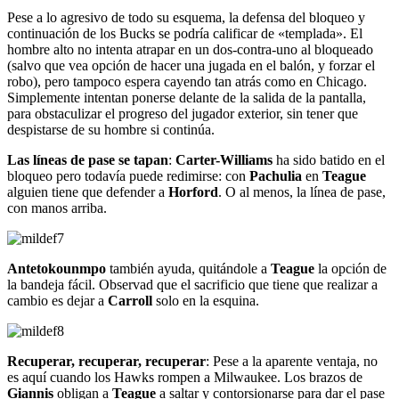
Pese a lo agresivo de todo su esquema, la defensa del bloqueo y
continuación de los Bucks se podría calificar de «templada». El
hombre alto no intenta atrapar en un dos-contra-uno al bloqueado
(salvo que vea opción de hacer una jugada en el balón, y forzar el
robo), pero tampoco espera cayendo tan atrás como en Chicago.
Simplemente intentan ponerse delante de la salida de la pantalla,
para obstaculizar el progreso del jugador exterior, sin tener que
despistarse de su hombre si continúa.
Las líneas de pase se tapan
:
Carter-Williams
ha sido batido en el
bloqueo pero todavía puede redimirse: con
Pachulia
en
Teague
alguien tiene que defender a
Horford
. O al menos, la línea de pase,
con manos arriba.
Antetokounmpo
también ayuda, quitándole a
Teague
la opción de
la bandeja fácil. Observad que el sacrificio que tiene que realizar a
cambio es dejar a
Carroll
solo en la esquina.
Recuperar, recuperar, recuperar
: Pese a la aparente ventaja, no
es aquí cuando los Hawks rompen a Milwaukee. Los brazos de
Giannis
obligan a
Teague
a saltar y contorsionarse para dar el pase