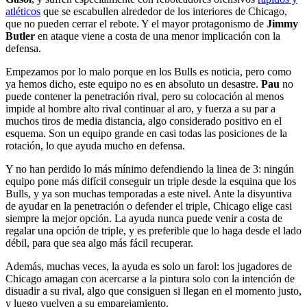
atléticos
que se escabullen alrededor de los interiores de Chicago,
que no pueden cerrar el rebote. Y el mayor protagonismo de
Jimmy
Butler
en ataque viene a costa de una menor implicación con la
defensa.
Empezamos por lo malo porque en los Bulls es noticia, pero como
ya hemos dicho, este equipo no es en absoluto un desastre.
Pau
no
puede contener la penetración rival, pero su colocación al menos
impide al hombre alto rival continuar al aro, y fuerza a su par a
muchos tiros de media distancia, algo considerado positivo en el
esquema. Son un equipo grande en casi todas las posiciones de la
rotación, lo que ayuda mucho en defensa.
Y no han perdido lo más mínimo defendiendo la linea de 3: ningún
equipo pone más difícil conseguir un triple desde la esquina que los
Bulls, y ya son muchas temporadas a este nivel. Ante la disyuntiva
de ayudar en la penetración o defender el triple, Chicago elige casi
siempre la mejor opción. La ayuda nunca puede venir a costa de
regalar una opción de triple, y es preferible que lo haga desde el lado
débil, para que sea algo más fácil recuperar.
Además, muchas veces, la ayuda es solo un farol: los jugadores de
Chicago amagan con acercarse a la pintura solo con la intención de
disuadir a su rival, algo que consiguen si llegan en el momento justo,
y luego vuelven a su emparejamiento.