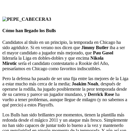
Cómo han llegado los Bulls
Candidatos al título en un principio, la temporada en Chicago ha
sido agridulce. Si en verano nos dicen que
Jimmy Butler
iba a ser
el mayor candidato a jugador más mejorado, que
Pau Gasol
lideraría la Liga en dobles-dobles y que encima
Nikola
Mirotic
sería el candidato contestatario a Rookie del Año,
pensaríamos en Chicago como favoritos indiscutibles.
Pero la defensa ha pasado de ser una fija entre las mejores de la Liga
a estar mucho más cerca de la media;
Joakim Noah
, después de
operarse la rodilla, ha jugado posiblemente la peor temporada desde
de su carrera y parece un jugador mundano, y
Derrick Rose
ha
vuelto a tener problemas, aunque llegue de milagro (y no sabemos a
qué precio) a estos Playoffs.
Los Bulls han sido brillantes por momentos, tienen la plantilla más
redonda desde el mágico 2011 y un ataque más fresco. Simplemente
no han sido capaces de juntar todo lo bueno a la vez y mantenerlo
con regularidad en ningún momento de la temporada. Y aún así son