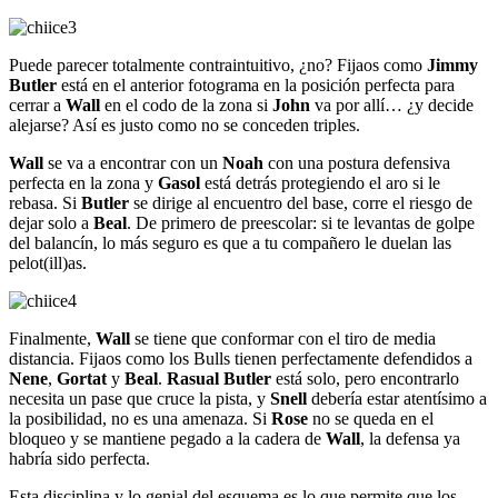
Puede parecer totalmente contraintuitivo, ¿no? Fijaos como
Jimmy
Butler
está en el anterior fotograma en la posición perfecta para
cerrar a
Wall
en el codo de la zona si
John
va por allí… ¿y decide
alejarse? Así es justo como no se conceden triples.
Wall
se va a encontrar con un
Noah
con una postura defensiva
perfecta en la zona y
Gasol
está detrás protegiendo el aro si le
rebasa. Si
Butler
se dirige al encuentro del base, corre el riesgo de
dejar solo a
Beal
. De primero de preescolar: si te levantas de golpe
del balancín, lo más seguro es que a tu compañero le duelan las
pelot(ill)as.
Finalmente,
Wall
se tiene que conformar con el tiro de media
distancia. Fijaos como los Bulls tienen perfectamente defendidos a
Nene
,
Gortat
y
Beal
.
Rasual Butler
está solo, pero encontrarlo
necesita un pase que cruce la pista, y
Snell
debería estar atentísimo a
la posibilidad, no es una amenaza. Si
Rose
no se queda en el
bloqueo y se mantiene pegado a la cadera de
Wall
, la defensa ya
habría sido perfecta.
Esta disciplina y lo genial del esquema es lo que permite que los