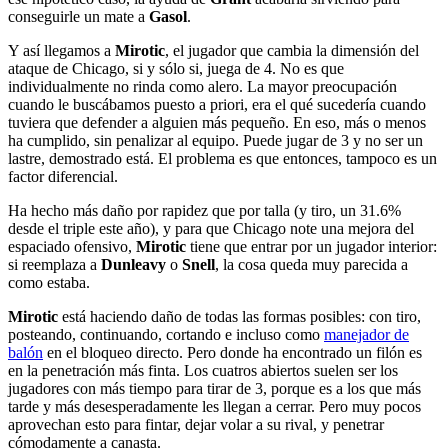
conseguirle un mate a
Gasol
.
Y así llegamos a
Mirotic
, el jugador que cambia la dimensión del
ataque de Chicago, si y sólo si, juega de 4. No es que
individualmente no rinda como alero. La mayor preocupación
cuando le buscábamos puesto a priori, era el qué sucedería cuando
tuviera que defender a alguien más pequeño. En eso, más o menos
ha cumplido, sin penalizar al equipo. Puede jugar de 3 y no ser un
lastre, demostrado está. El problema es que entonces, tampoco es un
factor diferencial.
Ha hecho más daño por rapidez que por talla (y tiro, un 31.6%
desde el triple este año), y para que Chicago note una mejora del
espaciado ofensivo,
Mirotic
tiene que entrar por un jugador interior:
si reemplaza a
Dunleavy
o
Snell
, la cosa queda muy parecida a
como estaba.
Mirotic
está haciendo daño de todas las formas posibles: con tiro,
posteando, continuando, cortando e incluso como
manejador de
balón
en el bloqueo directo. Pero donde ha encontrado un filón es
en la penetración más finta. Los cuatros abiertos suelen ser los
jugadores con más tiempo para tirar de 3, porque es a los que más
tarde y más desesperadamente les llegan a cerrar. Pero muy pocos
aprovechan esto para fintar, dejar volar a su rival, y penetrar
cómodamente a canasta.