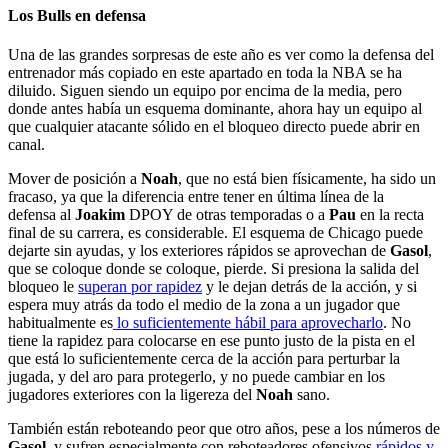
Los Bulls en defensa
Una de las grandes sorpresas de este año es ver como la defensa del
entrenador más copiado en este apartado en toda la NBA se ha
diluido. Siguen siendo un equipo por encima de la media, pero
donde antes había un esquema dominante, ahora hay un equipo al
que cualquier atacante sólido en el bloqueo directo puede abrir en
canal.
Mover de posición a
Noah
, que no está bien físicamente, ha sido un
fracaso, ya que la diferencia entre tener en última línea de la
defensa al
Joakim
DPOY de otras temporadas o a
Pau
en la recta
final de su carrera, es considerable. El esquema de Chicago puede
dejarte sin ayudas, y los exteriores rápidos se aprovechan de
Gasol
,
que se coloque donde se coloque, pierde. Si presiona la salida del
bloqueo le
superan por rapidez
y le dejan detrás de la acción, y si
espera muy atrás da todo el medio de la zona a un jugador que
habitualmente es
lo suficientemente hábil para aprovecharlo
. No
tiene la rapidez para colocarse en ese punto justo de la pista en el
que está lo suficientemente cerca de la acción para perturbar la
jugada, y del aro para protegerlo, y no puede cambiar en los
jugadores exteriores con la ligereza del
Noah
sano.
También están reboteando peor que otro años, pese a los números de
Gasol
, y sufren especialmente con reboteadores ofensivos
rápidos y