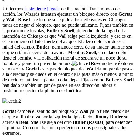
Utilicemos
la siguiente jugada
de ilustración. Tras un poco de
acción, los Wizards intentan ejecutar un bloqueo directo con
Gortat
y
Wall
.
Rose
hace lo que se le pide a los defensores en Chicago:
tratar de negar el bloqueo, que no pueda utilizarlo. Fijaos también en
la posición de los alas,
Butler
y
Snell
, defendiendo la jugada. La
intención de Chicago es que Wall salga por la izquierda, y ese es en
este momento el lado fuerte del ataque. El alero defensor de esta
mitad del campo,
Butler
, permanece cerca de su tirador, aunque sea
el que está más cerca de la ayuda. Mientras
Snell
, en el lado débil,
tiene el permiso y la obligación moral de separarse un poco de su
hombre y poner un pie en la pintura.
Rose
no tiene éxito en
su misión y
Gortat
es capaz de bloquearlo.
Wall
da un par de pasos
a la derecha y se queda en el centro de la pista más o menos, a punto
de decidir si utiliza la pantalla o la niega. Fijaos como
Butler
y
Snell
han dado también un par de pasos en esa dirección, ahora su
posición respecto a la pintura es simétrica.
Gortat
cambia el sentido del bloqueo y
Wall
ya lo tiene claro: que
sí, que al final se va por la izquierda. Ipso facto,
Jimmy Butler
se
acerca a
Beal
,
Snell
se aleja del otro
Butler
(
Rasual
) para defender
la pintura. Como un balancín perfecto con dos pesos iguales a los
extremos.