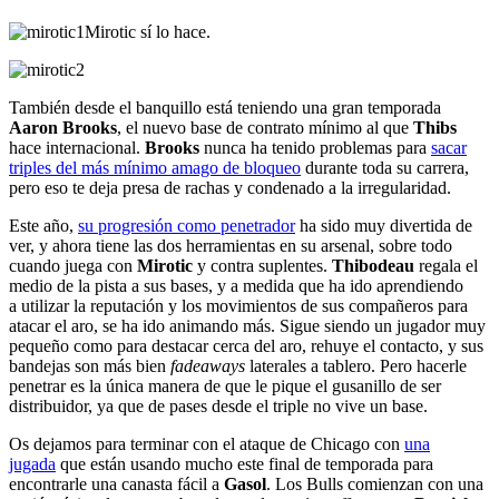
Mirotic sí lo hace.
También desde el banquillo está teniendo una gran temporada
Aaron Brooks
, el nuevo base de contrato mínimo al que
Thibs
hace internacional.
Brooks
nunca ha tenido problemas para
sacar
triples del más mínimo amago de bloqueo
durante toda su carrera,
pero eso te deja presa de rachas y condenado a la irregularidad.
Este año,
su progresión como penetrador
ha sido muy divertida de
ver, y ahora tiene las dos herramientas en su arsenal, sobre todo
cuando juega con
Mirotic
y contra suplentes.
Thibodeau
regala el
medio de la pista a sus bases, y a medida que ha ido aprendiendo
a utilizar la reputación y los movimientos de sus compañeros para
atacar el aro, se ha ido animando más. Sigue siendo un jugador muy
pequeño como para destacar cerca del aro, rehuye el contacto, y sus
bandejas son más bien
fadeaways
laterales a tablero. Pero hacerle
penetrar es la única manera de que le pique el gusanillo de ser
distribuidor, ya que de pases desde el triple no vive un base.
Os dejamos para terminar con el ataque de Chicago con
una
jugada
que están usando mucho este final de temporada para
encontrarle una canasta fácil a
Gas
ol
. Los Bulls comienzan con una