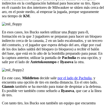
indirectos en la configuración habitual para buscarse su tiro, fijaos
en él cuando los dos interiores de Milwaukee se sitúen más cerca del
aro, en el poste medio, al empezar la jugada, porque seguramente
sea tiempo de
KM
.
En esos casos, los Bucks suelen utilizar una
floppy
para él,
formación en la que 3 jugadores se preparan para hacer un bloqueo
indirecto cerca de la canasta, 2 en un lado escalonados, y un tercero
del contrario, y el jugador que espera debajo del aro, elige por cual
de los dos lados saldrá del bloqueo (o bloqueos) a recibir el balón
del base, que está en lo alto de la bombilla preparado para pasar. En
la captura anterior, utilizar la pantalla de
Pachulia
es una opción, y
salir por el lado de
Antetokounmpo
e
Ilyasova
la otra.
En este caso,
Middleton
decide salir
por el lado de Pachulia
, y
encuentra una opción de tiro en media distancia. En el otro lado,
Giannis
también se ha movido para tratar de despistar a la defensa.
Es posible ver también como señuelo a
Ilyasova
, que cae a la línea
de tres.
Con tanto tiro, los Bucks son también un equipo que encuentra