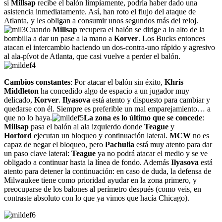
si
Millsap
recibe el balón limpiamente, podría haber dado una
asistencia inmediatamente. Así, han roto el flujo del ataque de
Atlanta, y les obligan a consumir unos segundos más del reloj.
Cuando
Millsap
recupera el balón se dirige a lo alto de la
bombilla a dar un pase a la mano a
Korver
. Los Bucks entonces
atacan el intercambio haciendo un dos-contra-uno rápido y agresivo
al ala-pívot de Atlanta, que casi vuelve a perder el balón.
Cambios constantes
: Por atacar el balón sin éxito,
Khris
Middleton
ha concedido algo de espacio a un jugador muy
delicado,
Korver
.
Ilyasova
está atento y dispuesto para cambiar y
quedarse con él. Siempre es preferible un mal emparejamiento… a
que no lo haya.
La zona es lo último que se concede
:
Millsap
pasa el balón al ala izquierdo donde
Teague
y
Horford
ejecutan un bloqueo y continuación lateral.
MCW
no es
capaz de negar el bloqueo, pero
Pachulia
está muy atento para dar
un paso clave lateral:
Teague
ya no podrá atacar el medio y se ve
obligado a continuar hasta la línea de fondo. Además
Ilyasova
está
atento para detener la continuación: en caso de duda, la defensa de
Milwaukee tiene como prioridad ayudar en la zona primero, y
preocuparse de los balones al perímetro después (como veis, en
contraste absoluto con lo que ya vimos que hacía Chicago).