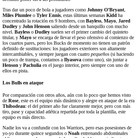
Tras dar un poco de bola a jugadores como
Johnny O’Bryant
,
Miles Plumlee
o
Tyler Ennis
, estas últimas semanas
Kidd
ha
concentrado la rotación en 9 hombres, con
Bayless
,
Mayo
,
Jared
Dudley
y
John Henson
saliendo desde un banquillo con mucho
nivel.
Bayless
o
Dudley
suelen ser el primer cambio del quinteto
titular, y
Mayo
se encarga de llevar el peso ofensivo al comienzo de
los cuartos pares, pero los Bucks de momento no tienen un patrón
definido de sustituciones: los jugadores exteriores son altamente
intercambiables, y siempre juegan con cuatro
pequeños
(si haciendo
un poco de trampa, contamos a
Ilyasova
como uno), sin juntar a
Henson
y
Pachulia
en el juego interior, pero siempre con uno de
ellos en pista.
Los Bulls en ataque
Por comparación con otros años, aún con lo poco que hemos visto
de
Rose
, este es el equipo más dinámico y alegre en ataque de la era
Thibodeau
: el del primer año fue claramente mejor, pero con más
tiro, pase y capacidad atlética repartida por toda la plantilla, este
equipo es más directo.
Nadie los va a confundir con los Warriors, pero esas posesiones de
yo-yo durante quince segundos o
Noah
entrenando abdominales