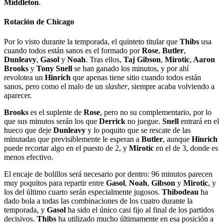
Middleton
.
Rotación de Chicago
Por lo visto durante la temporada, el quinteto titular que
Thibs
usa
cuando todos están sanos es el formado por
Rose
,
Butler
,
Dunleavy
,
Gasol
y
Noah
. Tras ellos,
Taj Gibson
,
Mirotic
,
Aaron
Brooks
y
Tony Snell
se han ganado los minutos, y por ahí
revolotea un
Hinrich
que apenas tiene sitio cuando todos están
sanos, pero como el malo de un
slasher
, siempre acaba volviendo a
aparecer.
Brooks
es el suplente de
Rose
, pero no su complementario, por lo
que sus minutos serán los que
Derrick
no juegue.
Snell
entrará en el
hueco que deje
Dunleavy
y lo poquito que se rescate de las
minutadas que previsiblemente le esperan a
Butler
, aunque
Hinrich
puede recortar algo en el puesto de 2, y
Mirotic
en el de 3, donde es
menos efectivo.
El encaje de bolillos será necesario por dentro: 96 minutos parecen
muy poquitos para repartir entre
Gasol
,
Noah
,
Gibson
y
Mirotic
, y
los del último cuarto serán especialmente jugosos.
Thibodeau
ha
dado bola a todas las combinaciones de los cuatro durante la
temporada, y
Gasol
ha sido el único casi fijo al final de los partidos
decisivos.
Thibs
ha utilizado mucho últimamente en esa posición a