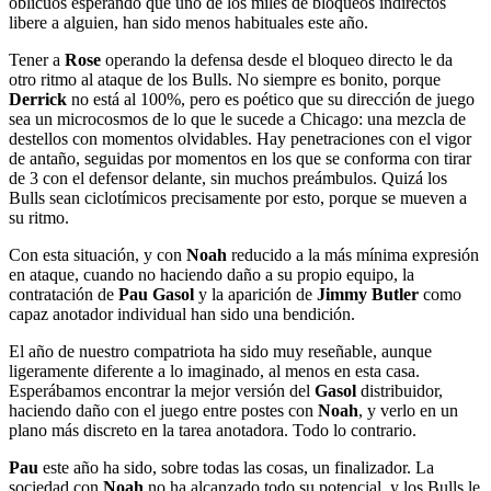
oblicuos esperando que uno de los miles de bloqueos indirectos
libere a alguien, han sido menos habituales este año.
Tener a
Rose
operando la defensa desde el bloqueo directo le da
otro ritmo al ataque de los Bulls. No siempre es bonito, porque
Derrick
no está al 100%, pero es poético que su dirección de juego
sea un microcosmos de lo que le sucede a Chicago: una mezcla de
destellos con momentos olvidables. Hay penetraciones con el vigor
de antaño, seguidas por momentos en los que se conforma con tirar
de 3 con el defensor delante, sin muchos preámbulos. Quizá los
Bulls sean ciclotímicos precisamente por esto, porque se mueven a
su ritmo.
Con esta situación, y con
Noah
reducido a la más mínima expresión
en ataque, cuando no haciendo daño a su propio equipo, la
contratación de
Pau Gasol
y la aparición de
Jimmy Butler
como
capaz anotador individual han sido una bendición.
El año de nuestro compatriota ha sido muy reseñable, aunque
ligeramente diferente a lo imaginado, al menos en esta casa.
Esperábamos encontrar la mejor versión del
Gasol
distribuidor,
haciendo daño con el juego entre postes con
Noah
, y verlo en un
plano más discreto en la tarea anotadora. Todo lo contrario.
Pau
este año ha sido, sobre todas las cosas, un finalizador. La
sociedad con
Noah
no ha alcanzado todo su potencial, y los Bulls le