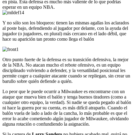
en pista. Esta defensa es mucho más valiente de lo que podrías
esperar en un equipo NBA.
Y no sólo son los bloqueos: tienen las mismas agallas los aclarados
al poste bajo, defendiendo al jugador por delante, con la ayuda del
jugador (o jugadores, en plural) más cercano en el lado débil, que
hace su aparición tan pronto como llega el balón
Otro punto fuerte de la defensa es su transición defensiva, la mejor
de la NBA. No atacan mucho el rebote ofensivo, es un equipo
disciplinado volviendo a defender, y la versatilidad posicional les
permite coger a cualquier atacante cuando se repliegan, sin crear un
barullo sobre quién defiende a quién.
Lo peor que le puede ocurrir a Milwaukee es encontrarse con un
ataque que mueva bien el balón y tenga buenos tiradores (como a
cualquier otro equipo, la verdad). Si nadie se queda pegado al balón
ni hace la guerra por su cuenta, es más difícil atraparlo. Cuando el
balón vuela de lado a lado de la cancha, lo más probable es que el
error lo acabe cometiendo algún jugador de Milwaukee, olvidando
alguna rotación o confundiendo la asignación.
Si la carrera de
Larry Sanders
no hubiera acabado mal, quizá no