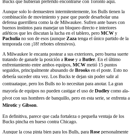
Bucks que hubieran preferido encontrarse con Toronto aquí.
Aunque solo lo demuestren intermitentemente, los Bulls tienen la
combinación de movimiento y pase que puede desarbolar una
defensa guerrillera como la de Milwaukee. Sufren ante bases con
buenos instintos para manejar un bloqueo directo e interiores
atléticos que les discutan la lucha en el tablero, pero
MCW
y
Pachulia
no son de esos (aunque
Zaza
tenga el único partido de la
temporada con ¡18! rebotes ofensivos).
A Milwaukee le encanta postear a sus exteriores, pero buena suerte
tratando de ganarle la posición a
Rose
y a
Butler
. En el último
enfrentamiento entre ambos equipos,
MCW
metió 15 puntos
seguidos, principalmente abusando de
Brooks
en el poste. Esto no
debería suceder otra vez.
Los Bucks te dejan sin poder salir al
contraataque, pero los Bulls no lo necesitan para anotar. La gran
mayoría de equipos no pueden castigar el uso de
Dudley
como ala-
pívot con sus hombres de banquillo, pero en esta serie, se enfrenta a
Mirotic
y
Gibson
.
En definitiva, parece que cada fortaleza o pequeña ventaja de los
Bucks pincha en hueso contra Chicago.
Aunque la cosa pinta bien para los Bulls, para
Rose
personalmente