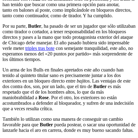
han tenido que buscar como una primera opción para anotar,
tanto en balones al poste, como implicándole en bloqueos directos,
tanto como continuador, como de tirador. Y ha cumplido.
Por su parte,
Butler
, ha pasado de ser un jugador que sólo utilizaban
como tirador o cortador, a tener responsabilidad en los bloqueos
directos y pases a la mano que todo protagonista exterior del ataque
de Chicago debe manejar. El año pasado hubiera sido impensable
verle meter
triples tras bote
con semejante tranquilidad, este año, no
esperamos menos del «20 puntos por partido» más sorprendente de
los últimos tiempos.
Un arma de los Bulls en finales apretados este año cuando han
tenido al quinteto titular sano es precisamente juntar a los dos
exteriores en un bloqueo directo entre
bajitos
. Las ventajas de este
dos contra dos, son, por un lado, que el tiro de
Butler
es más
respetado que el de los hombres altos, lo que da más
maniobrabilidad a
Rose
. Por el otro, los exteriores no están
acostumbrados a defender al bloqueador, y sufren de una indecisión
que a veces resulta crítica.
También lo utilizan como una manera de conseguir un cambio
favorable para que
Butler
pueda postear, o sacar una oportunidad de
lanzarle hacia el aro en carrera, donde es muy bueno sacando faltas.