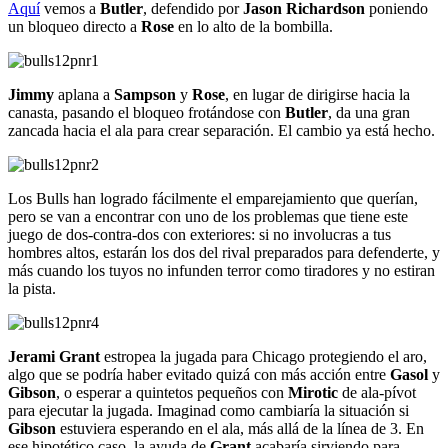
Aquí
vemos a
Butler
, defendido por
Jason Richardson
poniendo
un bloqueo directo a
Rose
en lo alto de la bombilla.
Jimmy
aplana a
Sampson
y
Rose
, en lugar de dirigirse hacia la
canasta, pasando el bloqueo frotándose con
Butler
, da una gran
zancada hacia el ala para crear separación. El cambio ya está hecho.
Los Bulls han logrado fácilmente el emparejamiento que querían,
pero se van a encontrar con uno de los problemas que tiene este
juego de dos-contra-dos con exteriores: si no involucras a tus
hombres altos, estarán los dos del rival preparados para defenderte, y
más cuando los tuyos no infunden terror como tiradores y no estiran
la pista.
Jerami Grant
estropea la jugada para Chicago protegiendo el aro,
algo que se podría haber evitado quizá con más acción entre
Gasol
y
Gibson
, o esperar a quintetos pequeños con
Mirotic
de ala-pívot
para ejecutar la jugada. Imaginad como cambiaría la situación si
Gibson
estuviera esperando en el ala, más allá de la línea de 3. En
ese hipotético caso, la ayuda de
Grant
acabaría sirviendo para