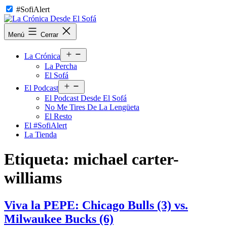
Saltar
#SofiAlert
al
contenido
La
Menú
Cerrar
Crónica
Desde
Abrir
El
La Crónica
el
Sofá
La Percha
menú
El Sofá
Abrir
El Podcast
el
El Podcast Desde El Sofá
menú
No Me Tires De La Lengüeta
El Resto
El #SofiAlert
La Tienda
Etiqueta:
michael carter-
williams
Viva la PEPE: Chicago Bulls (3) vs.
Milwaukee Bucks (6)