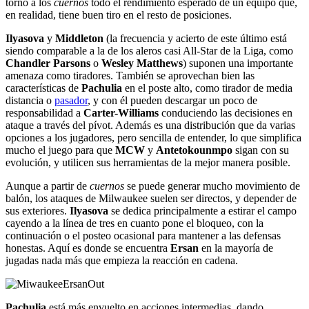
torno a los
cuernos
todo el rendimiento esperado de un equipo que,
en realidad, tiene buen tiro en el resto de posiciones.
Ilyasova
y
Middleton
(la frecuencia y acierto de este último está
siendo comparable a la de los aleros casi All-Star de la Liga, como
Chandler Parsons
o
Wesley Matthews
) suponen una importante
amenaza como tiradores. También se aprovechan bien las
características de
Pachulia
en el poste alto, como tirador de media
distancia o
pasador
, y con él pueden descargar un poco de
responsabilidad a
Carter-Williams
conduciendo las decisiones en
ataque a través del pívot. Además es una distribución que da varias
opciones a los jugadores, pero sencilla de entender, lo que simplifica
mucho el juego para que
MCW
y
Antetokounmpo
sigan con su
evolución, y utilicen sus herramientas de la mejor manera posible.
Aunque a partir de
cuernos
se puede generar mucho movimiento de
balón, los ataques de Milwaukee suelen ser directos, y depender de
sus exteriores.
Ilyasova
se dedica principalmente a estirar el campo
cayendo a la línea de tres en cuanto pone el bloqueo, con la
continuación o el posteo ocasional para mantener a las defensas
honestas. Aquí es donde se encuentra
Ersan
en la mayoría de
jugadas nada más que empieza la reacción en cadena.
Pachulia
está más envuelto en acciones intermedias, dando