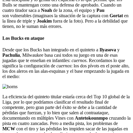
Bulls se mantengan como una defensa de aprobado. Cuando un
cuatro tirador saca a
Noah
de la zona, el equipo y
Pau
son vulnerables (imaginaos la situación de la captura con
Gortat
en
la línea de triple y
Joakim
fuera de la foto). Pero a la debilidad que
tienen, no le suman más errores.
Los Bucks en ataque
Desde que los Bucks han integrado en el quinteto a
Ilyasova
y
Pachulia
, Milwaukee basa casi todos su juego en una de esas
jugadas que te enseñan en infantiles:
cuernos
. Recordamos lo que
significa la configuración de
cuernos
: los dos pívots en el poste alto,
los dos aleros en las alas-esquinas y el base empezando la jugada en
el medio:
La eficiencia del quinteto titular estaría cerca del Top 10 global de la
Liga, por lo que podríamos clasificar el resultado final de
competente, pero gran parte del éxito se debe a la cantidad de
pérdidas que fuerzan, y lo bien que salen al contraataque,
documentando en múltiples Vines con
Antetokounmpo
cruzando la
pista en cuatro zancadas. Pero a media pista, los problemas de
MCW
con el tiro y las pérdidas les impiden sacar de las jugadas en