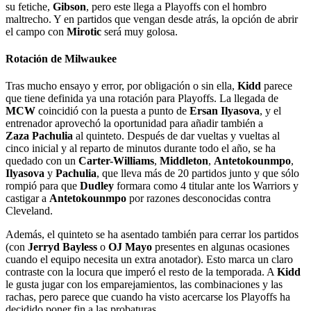
su fetiche,
Gibson
, pero este llega a Playoffs con el hombro
maltrecho. Y en partidos que vengan desde atrás, la opción de abrir
el campo con
Mirotic
será muy golosa.
Rotación de Milwaukee
Tras mucho ensayo y error, por obligación o sin ella,
Kidd
parece
que tiene definida ya una rotación para Playoffs. La llegada de
MCW
coincidió con la puesta a punto de
Ersan Ilyasova
, y el
entrenador aprovechó la oportunidad para añadir también a
Zaza Pachulia
al quinteto. Después de dar vueltas y vueltas al
cinco inicial y al reparto de minutos durante todo el año, se ha
quedado con un
Carter-Williams
,
Middleton
,
Antetokounmpo
,
Ilyasova
y
Pachulia
, que lleva más de 20 partidos junto y que sólo
rompió para que
Dudley
formara como 4 titular ante los Warriors y
castigar a
Antetokounmpo
por razones desconocidas contra
Cleveland.
Además, el quinteto se ha asentado también para cerrar los partidos
(con
Jerryd Bayless
o
OJ Mayo
presentes en algunas ocasiones
cuando el equipo necesita un extra anotador). Esto marca un claro
contraste con la locura que imperó el resto de la temporada. A
Kidd
le gusta jugar con los emparejamientos, las combinaciones y las
rachas, pero parece que cuando ha visto acercarse los Playoffs ha
decidido poner fin a las probaturas.