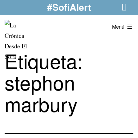
#SofiAlert
Saltar
al
contenido
La
Menú
Crónica
Desde
Etiqueta:
El
Sofá
stephon
marbury