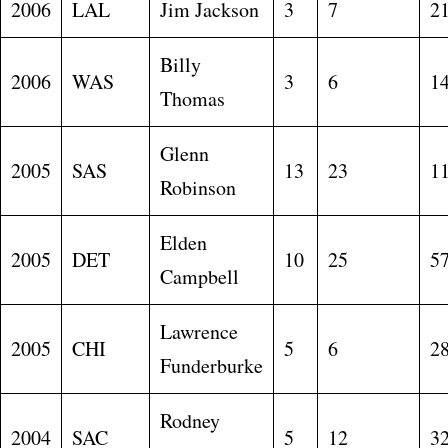
2006
LAL
Jim Jackson
3
7
2
Billy
2006
WAS
3
6
1
Thomas
Glenn
2005
SAS
13
23
1
Robinson
Elden
2005
DET
10
25
5
Campbell
Lawrence
2005
CHI
5
6
2
Funderburke
Rodney
2004
SAC
5
12
3