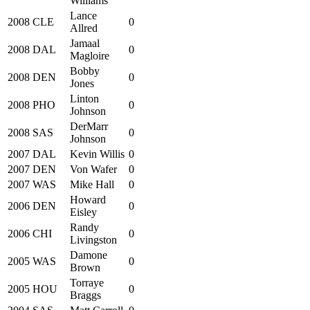
Williams
Lance
2008
CLE
0
Allred
Jamaal
2008
DAL
0
Magloire
Bobby
2008
DEN
0
Jones
Linton
2008
PHO
0
Johnson
DerMarr
2008
SAS
0
Johnson
2007
DAL
Kevin Willis
0
2007
DEN
Von Wafer
0
2007
WAS
Mike Hall
0
Howard
2006
DEN
0
Eisley
Randy
2006
CHI
0
Livingston
Damone
2005
WAS
0
Brown
Torraye
2005
HOU
0
Braggs