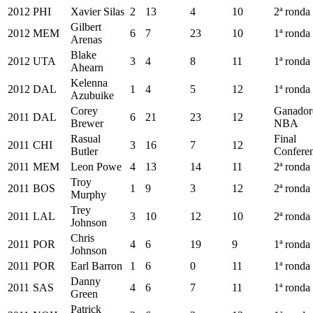
2012
PHI
Xavier Silas
2
13
4
10
2ª ronda
Gilbert
2012
MEM
6
7
23
10
1ª ronda
Arenas
Blake
2012
UTA
3
4
8
11
1ª ronda
Ahearn
Kelenna
2012
DAL
1
4
5
12
1ª ronda
Azubuike
Corey
Ganador
2011
DAL
6
21
23
12
Brewer
NBA
Rasual
Final
2011
CHI
3
16
7
12
Butler
Conferen
2011
MEM
Leon Powe
4
13
14
11
2ª ronda
Troy
2011
BOS
1
9
3
12
2ª ronda
Murphy
Trey
2011
LAL
3
10
12
10
2ª ronda
Johnson
Chris
2011
POR
4
6
19
9
1ª ronda
Johnson
2011
POR
Earl Barron
1
6
0
11
1ª ronda
Danny
2011
SAS
4
6
7
11
1ª ronda
Green
Patrick