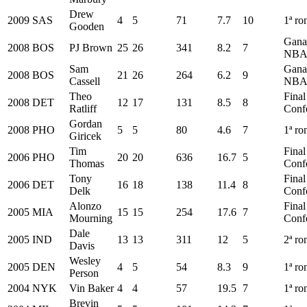
Drew
2009
SAS
4
5
71
7.7
10
1ª ro
Gooden
Gana
2008
BOS
PJ Brown
25
26
341
8.2
7
NB
Sam
Gana
2008
BOS
21
26
264
6.2
9
Cassell
NB
Theo
Final
2008
DET
12
17
131
8.5
8
Ratliff
Conf
Gordan
2008
PHO
5
5
80
4.6
7
1ª ro
Giricek
Tim
Final
2006
PHO
20
20
636
16.7
5
Thomas
Conf
Tony
Final
2006
DET
16
18
138
11.4
8
Delk
Conf
Alonzo
Final
2005
MIA
15
15
254
17.6
7
Mourning
Conf
Dale
2005
IND
13
13
311
12
5
2ª ro
Davis
Wesley
2005
DEN
4
5
54
8.3
9
1ª ro
Person
2004
NYK
Vin Baker
4
4
57
19.5
7
1ª ro
Brevin