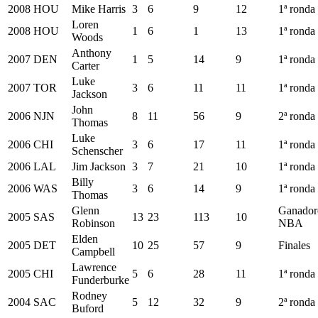
2008
HOU
Mike Harris
3
6
9
12
1ª ronda
Loren
2008
HOU
1
6
1
13
1ª ronda
Woods
Anthony
2007
DEN
1
5
14
9
1ª ronda
Carter
Luke
2007
TOR
3
6
11
11
1ª ronda
Jackson
John
2006
NJN
8
11
56
9
2ª ronda
Thomas
Luke
2006
CHI
3
6
17
11
1ª ronda
Schenscher
2006
LAL
Jim Jackson
3
7
21
10
1ª ronda
Billy
2006
WAS
3
6
14
9
1ª ronda
Thomas
Glenn
Ganador
2005
SAS
13
23
113
10
Robinson
NBA
Elden
2005
DET
10
25
57
9
Finales
Campbell
Lawrence
2005
CHI
5
6
28
11
1ª ronda
Funderburke
Rodney
2004
SAC
5
12
32
9
2ª ronda
Buford