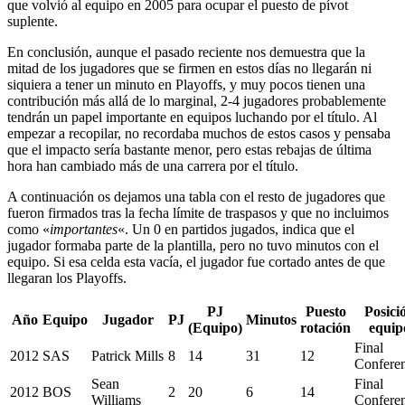
que volvió al equipo en 2005 para ocupar el puesto de pívot
suplente.
En conclusión, aunque el pasado reciente nos demuestra que la
mitad de los jugadores que se firmen en estos días no llegarán ni
siquiera a tener un minuto en Playoffs, y muy pocos tienen una
contribución más allá de lo marginal, 2-4 jugadores probablemente
tendrán un papel importante en equipos luchando por el título. Al
empezar a recopilar, no recordaba muchos de estos casos y pensaba
que el impacto sería bastante menor, pero estas rebajas de última
hora han cambiado más de una carrera por el título.
A continuación os dejamos una tabla con el resto de jugadores que
fueron firmados tras la fecha límite de traspasos y que no incluimos
como «
importantes
«. Un 0 en partidos jugados, indica que el
jugador formaba parte de la plantilla, pero no tuvo minutos con el
equipo. Si esa celda esta vacía, el jugador fue cortado antes de que
llegaran los Playoffs.
PJ
Puesto
Posici
Año
Equipo
Jugador
PJ
Minutos
(Equipo)
rotación
equip
Final
2012
SAS
Patrick Mills
8
14
31
12
Conferen
Sean
Final
2012
BOS
2
20
6
14
Williams
Conferen