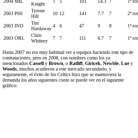
2004
MIL
5
5
101
14.3
7
1ª ro
Knight
Tyrone
2003
PHI
10
12
141
7.7
7
2ª ro
Hill
Tim
2003
IND
4
6
47
9
8
1ª ro
Hardaway
Chris
2003
ORL
7
7
111
6.7
7
1ª ro
Whitney
Hasta 2007 no era muy habitual ver a equipos haciendo este tipo de
contrataciones, pero en 2008, con nombres como los ya
mencionados
Cassell
y
Brown
, o
Ratliff
,
Giricek
,
Newble
,
Lue
y
Woods
, muchos acudieron a este mercado secundario, y
seguramente, el éxito de los Celtics hizo que se mantuviera la
demanda los años siguientes como se puede ver en el siguiente
gráfico: