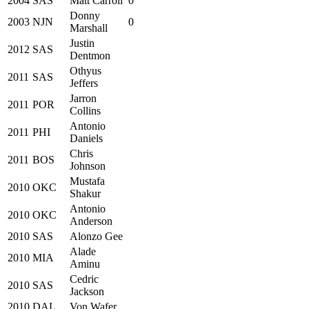
2004
SAS
Matt Carroll
0
Donny
2003
NJN
0
Marshall
Justin
2012
SAS
Dentmon
Othyus
2011
SAS
Jeffers
Jarron
2011
POR
Collins
Antonio
2011
PHI
Daniels
Chris
2011
BOS
Johnson
Mustafa
2010
OKC
Shakur
Antonio
2010
OKC
Anderson
2010
SAS
Alonzo Gee
Alade
2010
MIA
Aminu
Cedric
2010
SAS
Jackson
2010
DAL
Von Wafer