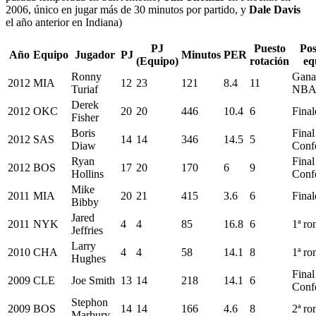
2006, único en jugar más de 30 minutos por partido, y
Dale Davis
el año anterior en Indiana)
PJ
Puesto
Pos
Año
Equipo
Jugador
PJ
Minutos
PER
(Equipo)
rotación
eq
Ronny
Gana
2012
MIA
12
23
121
8.4
11
Turiaf
NB
Derek
2012
OKC
20
20
446
10.4
6
Final
Fisher
Boris
Final
2012
SAS
14
14
346
14.5
5
Diaw
Conf
Ryan
Final
2012
BOS
17
20
170
6
9
Hollins
Conf
Mike
2011
MIA
20
21
415
3.6
6
Final
Bibby
Jared
2011
NYK
4
4
85
16.8
6
1ª ro
Jeffries
Larry
2010
CHA
4
4
58
14.1
8
1ª ro
Hughes
Final
2009
CLE
Joe Smith
13
14
218
14.1
6
Conf
Stephon
2009
BOS
14
14
166
4.6
8
2ª ro
Marbury