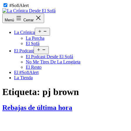
Saltar
#SofiAlert
al
contenido
La
Menú
Cerrar
Crónica
Desde
Abrir
El
La Crónica
el
Sofá
La Percha
menú
El Sofá
Abrir
El Podcast
el
El Podcast Desde El Sofá
menú
No Me Tires De La Lengüeta
El Resto
El #SofiAlert
La Tienda
Etiqueta:
pj brown
Rebajas de última hora