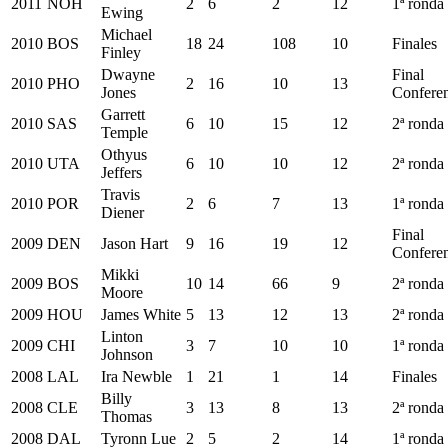
2011
NOH
2
6
2
12
1ª ronda
Ewing
Michael
2010
BOS
18
24
108
10
Finales
Finley
Dwayne
Final
2010
PHO
2
16
10
13
Jones
Conferen
Garrett
2010
SAS
6
10
15
12
2ª ronda
Temple
Othyus
2010
UTA
6
10
10
12
2ª ronda
Jeffers
Travis
2010
POR
2
6
7
13
1ª ronda
Diener
Final
2009
DEN
Jason Hart
9
16
19
12
Conferen
Mikki
2009
BOS
10
14
66
9
2ª ronda
Moore
2009
HOU
James White
5
13
12
13
2ª ronda
Linton
2009
CHI
3
7
10
10
1ª ronda
Johnson
2008
LAL
Ira Newble
1
21
1
14
Finales
Billy
2008
CLE
3
13
8
13
2ª ronda
Thomas
2008
DAL
Tyronn Lue
2
5
2
14
1ª ronda