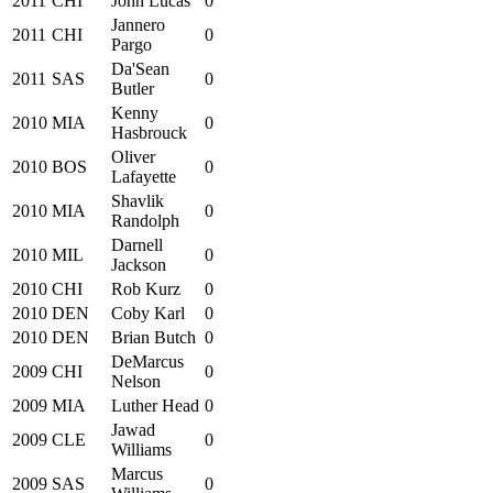
2011
CHI
John Lucas
0
Jannero
2011
CHI
0
Pargo
Da'Sean
2011
SAS
0
Butler
Kenny
2010
MIA
0
Hasbrouck
Oliver
2010
BOS
0
Lafayette
Shavlik
2010
MIA
0
Randolph
Darnell
2010
MIL
0
Jackson
2010
CHI
Rob Kurz
0
2010
DEN
Coby Karl
0
2010
DEN
Brian Butch
0
DeMarcus
2009
CHI
0
Nelson
2009
MIA
Luther Head
0
Jawad
2009
CLE
0
Williams
Marcus
2009
SAS
0