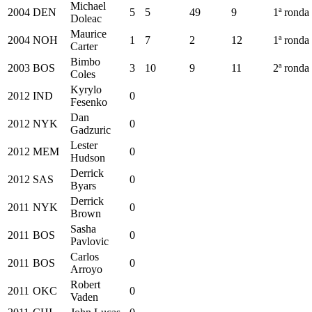
Michael
2004
DEN
5
5
49
9
1ª ronda
Doleac
Maurice
2004
NOH
1
7
2
12
1ª ronda
Carter
Bimbo
2003
BOS
3
10
9
11
2ª ronda
Coles
Kyrylo
2012
IND
0
Fesenko
Dan
2012
NYK
0
Gadzuric
Lester
2012
MEM
0
Hudson
Derrick
2012
SAS
0
Byars
Derrick
2011
NYK
0
Brown
Sasha
2011
BOS
0
Pavlovic
Carlos
2011
BOS
0
Arroyo
Robert
2011
OKC
0
Vaden