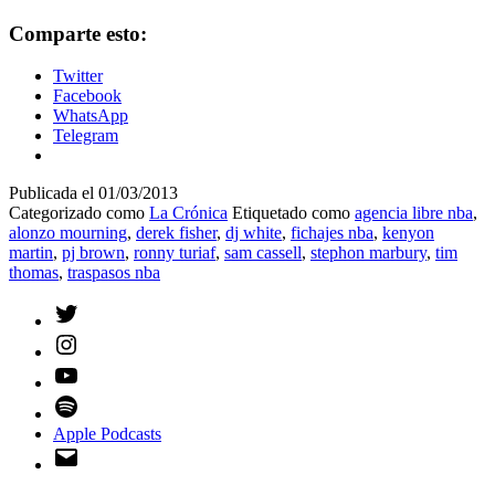
Comparte esto:
Twitter
Facebook
WhatsApp
Telegram
Publicada el
01/03/2013
Categorizado como
La Crónica
Etiquetado como
agencia libre nba
,
alonzo mourning
,
derek fisher
,
dj white
,
fichajes nba
,
kenyon
martin
,
pj brown
,
ronny turiaf
,
sam cassell
,
stephon marbury
,
tim
thomas
,
traspasos nba
Twitter
Instagram
YouTube
Spotify
Apple Podcasts
Email