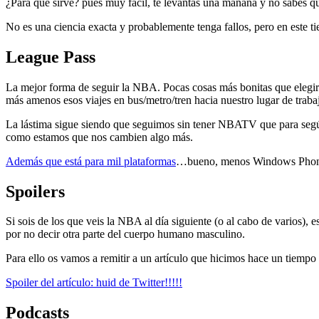
¿Para qué sirve? pues muy fácil, te levantas una mañana y no sabes qué
No es una ciencia exacta y probablemente tenga fallos, pero en este t
League Pass
La mejor forma de seguir la NBA. Pocas cosas más bonitas que elegir q
más amenos esos viajes en bus/metro/tren hacia nuestro lugar de trabaj
La lástima sigue siendo que seguimos sin tener NBATV que para según 
como estamos que nos cambien algo más.
Además que está para mil plataformas
…bueno, menos Windows Phon
Spoilers
Si sois de los que veis la NBA al día siguiente (o al cabo de varios),
por no decir otra parte del cuerpo humano masculino.
Para ello os vamos a remitir a un artículo que hicimos hace un tiempo 
Spoiler del artículo: huid de Twitter!!!!!
Podcasts