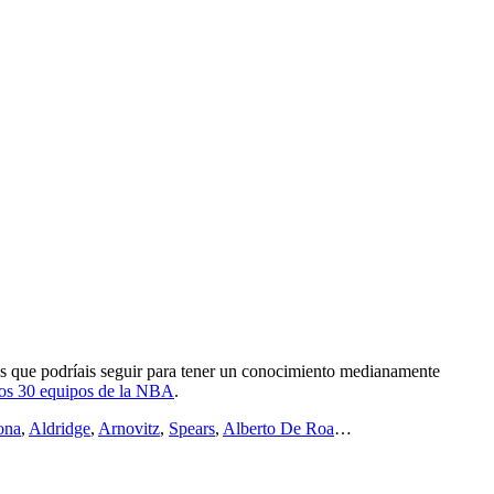
tas que podríais seguir para tener un conocimiento medianamente
 los 30 equipos de la NBA
.
ona
,
Aldridge
,
Arnovitz
,
Spears
,
Alberto De Roa
…