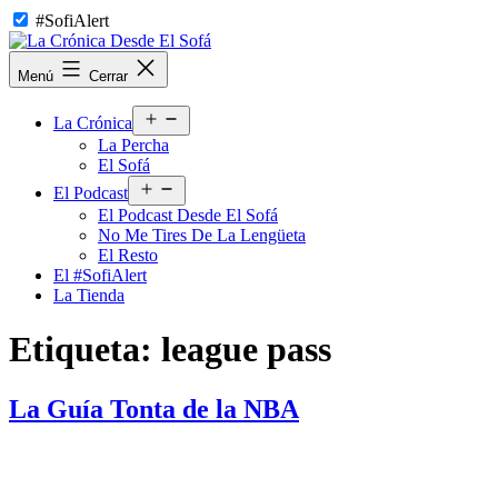
Saltar
#SofiAlert
al
contenido
La
Menú
Cerrar
Crónica
Desde
Abrir
El
La Crónica
el
Sofá
La Percha
menú
El Sofá
Abrir
El Podcast
el
El Podcast Desde El Sofá
menú
No Me Tires De La Lengüeta
El Resto
El #SofiAlert
La Tienda
Etiqueta:
league pass
La Guía Tonta de la NBA