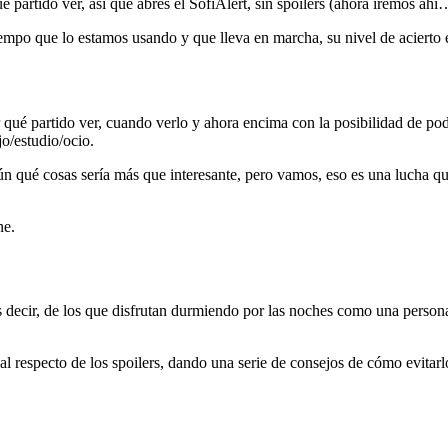
 partido ver, así que abres el SofiAlert, sin spoilers (ahora iremos ahí
iempo que lo estamos usando y que lleva en marcha, su nivel de acierto
ué partido ver, cuando verlo y ahora encima con la posibilidad de pode
o/estudio/ocio.
qué cosas sería más que interesante, pero vamos, eso es una lucha que 
e.
 es decir, de los que disfrutan durmiendo por las noches como una person
al respecto de los spoilers, dando una serie de consejos de cómo evitarl