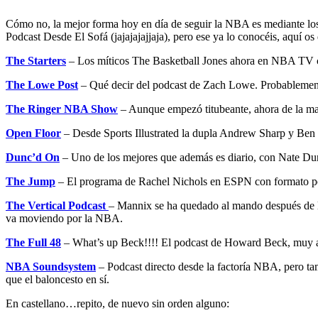
Cómo no, la mejor forma hoy en día de seguir la NBA es mediante los 
Podcast Desde El Sofá (jajajajajjaja), pero ese ya lo conocéis, aquí o
The Starters
– Los míticos The Basketball Jones ahora en NBA TV co
The Lowe Post
– Qué decir del podcast de Zach Lowe. Probablemente 
The Ringer NBA Show
– Aunque empezó titubeante, ahora de la ma
Open Floor
– Desde Sports Illustrated la dupla Andrew Sharp y Ben 
Dunc’d On
– Uno de los mejores que además es diario, con Nate Dun
The Jump
– El programa de Rachel Nichols en ESPN con formato podc
The Vertical Podcast
– Mannix se ha quedado al mando después de l
va moviendo por la NBA.
The Full 48
– What’s up Beck!!!! El podcast de Howard Beck, muy al 
NBA Soundsystem
– Podcast directo desde la factoría NBA, pero ta
que el baloncesto en sí.
En castellano…repito, de nuevo sin orden alguno: