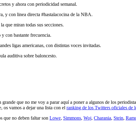
cretos y ahora con periodicidad semanal.
a, y con linea directa #hastalacocina de la NBA.
 la que miran todas sus secciones.
 y con bastante frecuencia.
andes ligas americanas, con distintas voces invitadas.
la auditiva sobre baloncesto.
an grande que no me voy a parar aquí a poner a algunos de los periodis
, os vamos a dejar una lista con el
ranking de los Twitters oficiales de
los que no deben faltar son
Lowe
,
Simmons
,
Woj
,
Charania
,
Stein
,
Ram