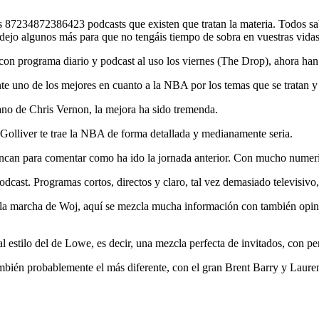
87234872386423 podcasts que existen que tratan la materia. Todos sabé
s dejo algunos más para que no tengáis tiempo de sobra en vuestras vidas
n programa diario y podcast al uso los viernes (The Drop), ahora han
uno de los mejores en cuanto a la NBA por los temas que se tratan y 
no de Chris Vernon, la mejora ha sido tremenda.
Golliver te trae la NBA de forma detallada y medianamente seria.
can para comentar como ha ido la jornada anterior. Con mucho numerito
ast. Programas cortos, directos y claro, tal vez demasiado televisivo
a marcha de Woj, aquí se mezcla mucha información con también opinió
estilo del de Lowe, es decir, una mezcla perfecta de invitados, con p
mbién probablemente el más diferente, con el gran Brent Barry y Lauren