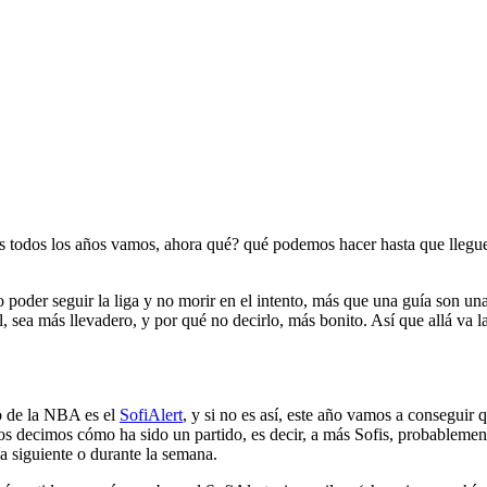
todos los años vamos, ahora qué? qué podemos hacer hasta que llegue
oder seguir la liga y no morir en el intento, más que una guía son una 
, sea más llevadero, y por qué no decirlo, más bonito. Así que allá va 
o de la NBA es el
SofiAlert
, y si no es así, este año vamos a conseguir 
s decimos cómo ha sido un partido, es decir, a más Sofis, probablement
a siguiente o durante la semana.