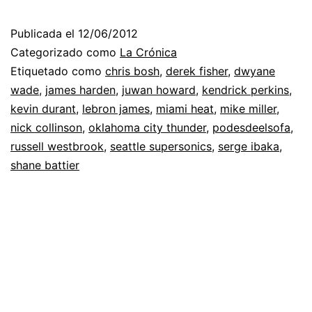
Publicada el
12/06/2012
Categorizado como
La Crónica
Etiquetado como
chris bosh
,
derek fisher
,
dwyane
wade
,
james harden
,
juwan howard
,
kendrick perkins
,
kevin durant
,
lebron james
,
miami heat
,
mike miller
,
nick collinson
,
oklahoma city thunder
,
podesdeelsofa
,
russell westbrook
,
seattle supersonics
,
serge ibaka
,
shane battier