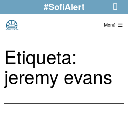
#SofiAlert
Saltar
al
contenido
La
Menú
Crónica
Desde
Etiqueta:
El
Sofá
jeremy evans