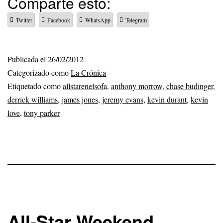
Comparte esto:
Twitter
Facebook
WhatsApp
Telegram
Publicada el
26/02/2012
Categorizado como
La Crónica
Etiquetado como
allstarenelsofa
,
anthony morrow
,
chase budinger
,
derrick williams
,
james jones
,
jeremy evans
,
kevin durant
,
kevin
love
,
tony parker
All-Star Weekend