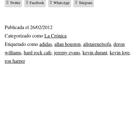
Twitter
Facebook
WhatsApp
Telegram
Publicada el
26/02/2012
Categorizado como
La Crónica
Etiquetado como
adidas
,
allan houston
,
allstarenelsofa
,
deron
williams
,
hard rock cafe
,
jeremy evans
,
kevin durant
,
kevin love
,
ron harper