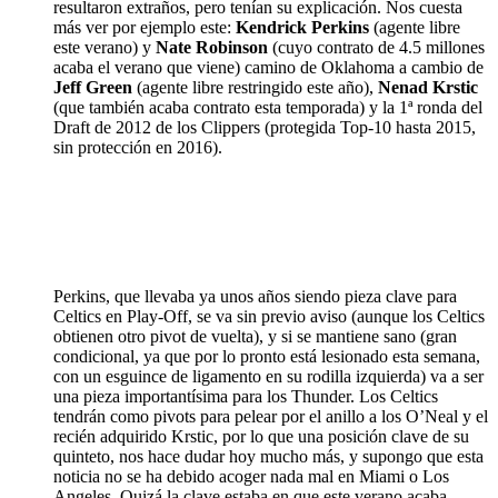
resultaron extraños, pero tenían su explicación. Nos cuesta
más ver por ejemplo este:
Kendrick Perkins
(agente libre
este verano) y
Nate Robinson
(cuyo contrato de 4.5 millones
acaba el verano que viene) camino de Oklahoma a cambio de
Jeff Green
(agente libre restringido este año),
Nenad Krstic
(que también acaba contrato esta temporada) y la 1ª ronda del
Draft de 2012 de los Clippers (protegida Top-10 hasta 2015,
sin protección en 2016).
Perkins, que llevaba ya unos años siendo pieza clave para
Celtics en Play-Off, se va sin previo aviso (aunque los Celtics
obtienen otro pivot de vuelta), y si se mantiene sano (gran
condicional, ya que por lo pronto está lesionado esta semana,
con un esguince de ligamento en su rodilla izquierda) va a ser
una pieza importantísima para los Thunder. Los Celtics
tendrán como pivots para pelear por el anillo a los O’Neal y el
recién adquirido Krstic, por lo que una posición clave de su
quinteto, nos hace dudar hoy mucho más, y supongo que esta
noticia no se ha debido acoger nada mal en Miami o Los
Angeles. Quizá la clave estaba en que este verano acaba