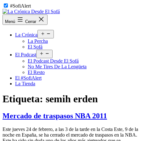
Saltar
#SofiAlert
al
contenido
La
Menú
Cerrar
Crónica
Desde
Abrir
El
La Crónica
el
Sofá
La Percha
menú
El Sofá
Abrir
El Podcast
el
El Podcast Desde El Sofá
menú
No Me Tires De La Lengüeta
El Resto
El #SofiAlert
La Tienda
Etiqueta:
semih erden
Mercado de traspasos NBA 2011
Este jueves 24 de febrero, a las 3 de la tarde en la Costa Este, 9 de la
noche en España, se ha cerrado el mercado de traspasos en la NBA.
Este ha sido sin duda uno de los años más ajetreados que se