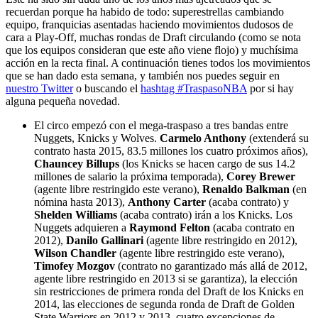
recuerdan porque ha habido de todo: superestrellas cambiando
equipo, franquicias asentadas haciendo movimientos dudosos de
cara a Play-Off, muchas rondas de Draft circulando (como se nota
que los equipos consideran que este año viene flojo) y muchísima
acción en la recta final. A continuación tienes todos los movimientos
que se han dado esta semana, y también nos puedes seguir en
nuestro Twitter
o buscando el
hashtag #TraspasoNBA
por si hay
alguna pequeña novedad.
El circo empezó con el mega-traspaso a tres bandas entre
Nuggets, Knicks y Wolves.
Carmelo Anthony
(extenderá su
contrato hasta 2015, 83.5 millones los cuatro próximos años),
Chauncey Billups
(los Knicks se hacen cargo de sus 14.2
millones de salario la próxima temporada),
Corey Brewer
(agente libre restringido este verano),
Renaldo Balkman
(en
nómina hasta 2013),
Anthony Carter
(acaba contrato) y
Shelden Williams
(acaba contrato) irán a los Knicks. Los
Nuggets adquieren a
Raymond Felton
(acaba contrato en
2012),
Danilo Gallinari
(agente libre restringido en 2012),
Wilson Chandler
(agente libre restringido este verano),
Timofey Mozgov
(contrato no garantizado más allá de 2012,
agente libre restringido en 2013 si se garantiza), la elección
sin restricciones de primera ronda del Draft de los Knicks en
2014, las elecciones de segunda ronda de Draft de Golden
State Warriors en 2012 y 2013, cuatro excepciones de