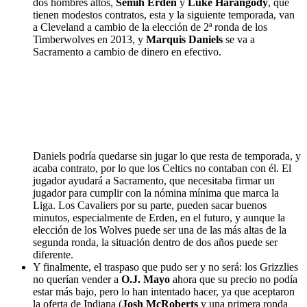
dos hombres altos,
Semih Erden
y
Luke Harangody
, que
tienen modestos contratos, esta y la siguiente temporada, van
a Cleveland a cambio de la elección de 2ª ronda de los
Timberwolves en 2013, y
Marquis Daniels
se va a
Sacramento a cambio de dinero en efectivo.
Daniels podría quedarse sin jugar lo que resta de temporada, y
acaba contrato, por lo que los Celtics no contaban con él. El
jugador ayudará a Sacramento, que necesitaba firmar un
jugador para cumplir con la nómina mínima que marca la
Liga. Los Cavaliers por su parte, pueden sacar buenos
minutos, especialmente de Erden, en el futuro, y aunque la
elección de los Wolves puede ser una de las más altas de la
segunda ronda, la situación dentro de dos años puede ser
diferente.
Y finalmente, el traspaso que pudo ser y no será: los Grizzlies
no querían vender a
O.J. Mayo
ahora que su precio no podía
estar más bajo, pero lo han intentado hacer, ya que aceptaron
la oferta de Indiana (
Josh McRoberts
y una primera ronda