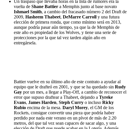
Un traspaso que llevaba horas en la lista de rumores era la
vuelta de
Shane Battier
a Memphis junto al base novato
Ishmael Smith
, a cambio del fracasado número 2 del Draft de
2009,
Hasheem Thabeet
,
DeMarre Carroll
y una futura
elección de primera ronda, que como mínimo será en 2013,
aunque podría pasar aún tiempo, ya que la de Memphis de
este año es propiedad de los Wolves, y tiene una serie de
protecciones por la que tal vez tarden algún año en
entregársela.
Battier vuelve en su último año de este contrato a ayudar al
equipo que le drafteó en 2001, y que se ha quedado sin
Rudy
Gay
por un mes, a llegar a Play-Off, a cambio de reconocer el
error que supuso draftear a Thabeet, dejando a
Tyreke
Evans
,
James Harden
,
Steph Curry
o incluso
Ricky
Rubio
encima de la mesa.
Daryl Morey
, el GM de los
Rockets, consigue convertir una pieza que podría haber
perdido por nada este verano en un pívot de más de 2.20
metros, del que tal vez sean capaces de sacar algo, y una
elección de Draft que puede acabar en la Lotería. Además