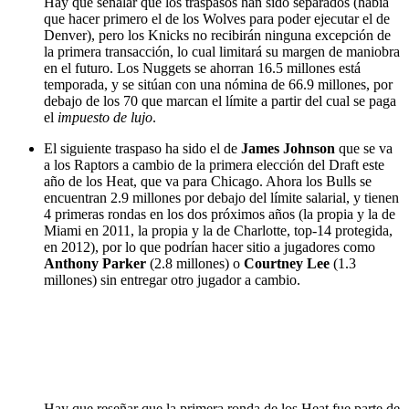
Hay que señalar que los traspasos han sido separados (había
que hacer primero el de los Wolves para poder ejecutar el de
Denver), pero los Knicks no recibirán ninguna excepción de
la primera transacción, lo cual limitará su margen de maniobra
en el futuro. Los Nuggets se ahorran 16.5 millones está
temporada, y se sitúan con una nómina de 66.9 millones, por
debajo de los 70 que marcan el límite a partir del cual se paga
el
impuesto de lujo
.
El siguiente traspaso ha sido el de
James Johnson
que se va
a los Raptors a cambio de la primera elección del Draft este
año de los Heat, que va para Chicago. Ahora los Bulls se
encuentran 2.9 millones por debajo del límite salarial, y tienen
4 primeras rondas en los dos próximos años (la propia y la de
Miami en 2011, la propia y la de Charlotte, top-14 protegida,
en 2012), por lo que podrían hacer sitio a jugadores como
Anthony Parker
(2.8 millones) o
Courtney Lee
(1.3
millones) sin entregar otro jugador a cambio.
Hay que reseñar que la primera ronda de los Heat fue parte de