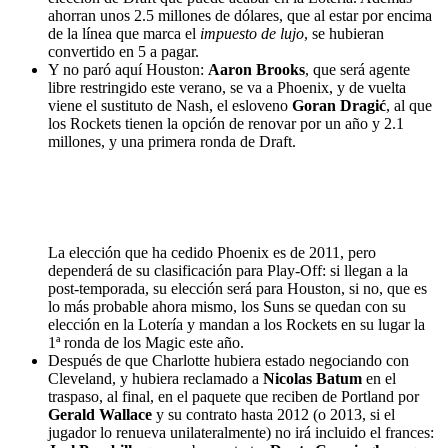
ahorran unos 2.5 millones de dólares, que al estar por encima
de la línea que marca el
impuesto de lujo
, se hubieran
convertido en 5 a pagar.
Y no paró aquí Houston:
Aaron Brooks
, que será agente
libre restringido este verano, se va a Phoenix, y de vuelta
viene el sustituto de Nash, el esloveno
Goran Dragić
, al que
los Rockets tienen la opción de renovar por un año y 2.1
millones, y una primera ronda de Draft.
La elección que ha cedido Phoenix es de 2011, pero
dependerá de su clasificación para Play-Off: si llegan a la
post-temporada, su elección será para Houston, si no, que es
lo más probable ahora mismo, los Suns se quedan con su
elección en la Lotería y mandan a los Rockets en su lugar la
1ª ronda de los Magic este año.
Después de que Charlotte hubiera estado negociando con
Cleveland, y hubiera reclamado a
Nicolas Batum
en el
traspaso, al final, en el paquete que reciben de Portland por
Gerald Wallace
y su contrato hasta 2012 (o 2013, si el
jugador lo renueva unilateralmente) no irá incluido el frances: