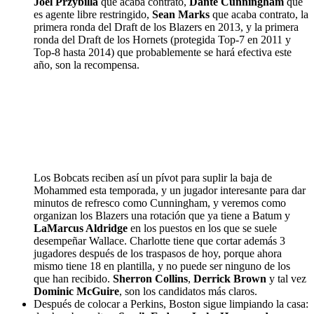
Joel Przybilla
que acaba contrato,
Dante Cunningham
que
es agente libre restringido,
Sean Marks
que acaba contrato, la
primera ronda del Draft de los Blazers en 2013, y la primera
ronda del Draft de los Hornets (protegida Top-7 en 2011 y
Top-8 hasta 2014) que probablemente se hará efectiva este
año, son la recompensa.
Los Bobcats reciben así un pívot para suplir la baja de
Mohammed esta temporada, y un jugador interesante para dar
minutos de refresco como Cunningham, y veremos como
organizan los Blazers una rotación que ya tiene a Batum y
LaMarcus Aldridge
en los puestos en los que se suele
desempeñar Wallace. Charlotte tiene que cortar además 3
jugadores después de los traspasos de hoy, porque ahora
mismo tiene 18 en plantilla, y no puede ser ninguno de los
que han recibido.
Sherron Collins
,
Derrick Brown
y tal vez
Dominic McGuire
, son los candidatos más claros.
Después de colocar a Perkins, Boston sigue limpiando la casa: