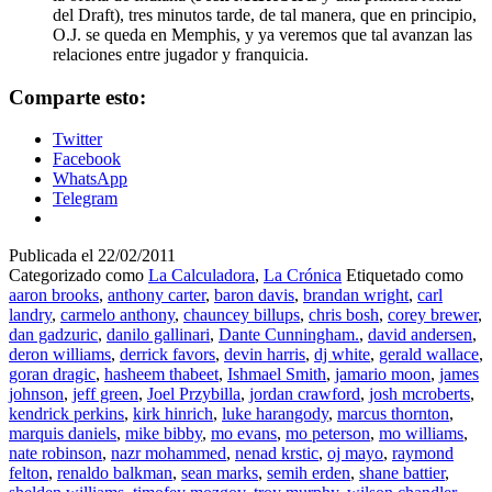
del Draft), tres minutos tarde, de tal manera, que en principio,
O.J. se queda en Memphis, y ya veremos que tal avanzan las
relaciones entre jugador y franquicia.
Comparte esto:
Twitter
Facebook
WhatsApp
Telegram
Publicada el
22/02/2011
Categorizado como
La Calculadora
,
La Crónica
Etiquetado como
aaron brooks
,
anthony carter
,
baron davis
,
brandan wright
,
carl
landry
,
carmelo anthony
,
chauncey billups
,
chris bosh
,
corey brewer
,
dan gadzuric
,
danilo gallinari
,
Dante Cunningham.
,
david andersen
,
deron williams
,
derrick favors
,
devin harris
,
dj white
,
gerald wallace
,
goran dragic
,
hasheem thabeet
,
Ishmael Smith
,
jamario moon
,
james
johnson
,
jeff green
,
Joel Przybilla
,
jordan crawford
,
josh mcroberts
,
kendrick perkins
,
kirk hinrich
,
luke harangody
,
marcus thornton
,
marquis daniels
,
mike bibby
,
mo evans
,
mo peterson
,
mo williams
,
nate robinson
,
nazr mohammed
,
nenad krstic
,
oj mayo
,
raymond
felton
,
renaldo balkman
,
sean marks
,
semih erden
,
shane battier
,