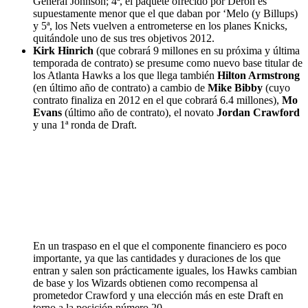
General Johnson; 4ª, el paquete ofrecido por Deron es
supuestamente menor que el que daban por ‘Melo (y Billups)
y 5ª, los Nets vuelven a entrometerse en los planes Knicks,
quitándole uno de sus tres objetivos 2012.
Kirk Hinrich
(que cobrará 9 millones en su próxima y última
temporada de contrato) se presume como nuevo base titular de
los Atlanta Hawks a los que llega también
Hilton Armstrong
(en último año de contrato) a cambio de
Mike Bibby
(cuyo
contrato finaliza en 2012 en el que cobrará 6.4 millones),
Mo
Evans
(último año de contrato), el novato
Jordan Crawford
y una 1ª ronda de Draft.
En un traspaso en el que el componente financiero es poco
importante, ya que las cantidades y duraciones de los que
entran y salen son prácticamente iguales, los Hawks cambian
de base y los Wizards obtienen como recompensa al
prometedor Crawford y una elección más en este Draft en
torno a la posición número 20.