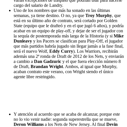
varias excepciones de traspaso que podrían usar para hacerse
cargo del salario de Landry.
Uno de los nombres que más ha sonado en las últimas
semanas, ya tiene destino. O no, ya que
Troy Murphy
, que
está en su último año de contrato, será cortado por Golden
State (equipo que le drafteó y en el que jugó 6 años), y podría
acabar en un equipo de play-off, y dejar de ser el jugador con
la sequía de postemporada más larga de la Historia (y si
Mike
Dunleavy
y los Pacers se clasifican para Play-Off, el jugador
que más partidos habría jugado sin llegar jamás a la fase final,
será el nuevo Wolf,
Eddy Curry
). Los Warriors, recibirán
además una 2ª ronda de Draft de 2012 de los Nets, y enviarán
a cambio a
Dan Gadzuric
y el que fuera elección número 8
de Draft,
Brandan Wright
. Ambos, al igual que Murphy,
acaban contrato este verano, con Wright siendo el único
agente libre restringido.
Y atención al acuerdo que se acaba de alcanzar, porque este
no lo vio venir nadie: segunda superestrella que se mueve,
Deron Williams
a los Nets de New Jersey. Al final
Devin