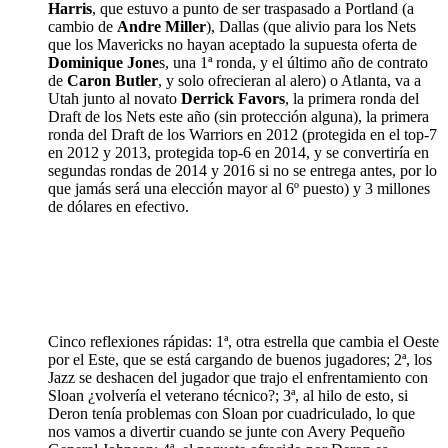
Harris
, que estuvo a punto de ser traspasado a Portland (a
cambio de
Andre Miller
), Dallas (que alivio para los Nets
que los Mavericks no hayan aceptado la supuesta oferta de
Dominique Jone
s, una 1ª ronda, y el último año de contrato
de
Caron Butler
, y solo ofrecieran al alero) o Atlanta, va a
Utah junto al novato
Derrick Favors
, la primera ronda del
Draft de los Nets este año (sin protección alguna), la primera
ronda del Draft de los Warriors en 2012 (protegida en el top-7
en 2012 y 2013, protegida top-6 en 2014, y se convertiría en
segundas rondas de 2014 y 2016 si no se entrega antes, por lo
que jamás será una elección mayor al 6º puesto) y 3 millones
de dólares en efectivo.
Cinco reflexiones rápidas: 1ª, otra estrella que cambia el Oeste
por el Este, que se está cargando de buenos jugadores; 2ª, los
Jazz se deshacen del jugador que trajo el enfrentamiento con
Sloan ¿volvería el veterano técnico?; 3ª, al hilo de esto, si
Deron tenía problemas con Sloan por cuadriculado, lo que
nos vamos a divertir cuando se junte con Avery Pequeño