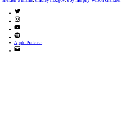
shelden williams
,
timofey mozgov
,
troy murphy
,
wilson chandler
Twitter
Instagram
YouTube
Spotify
Apple Podcasts
Email