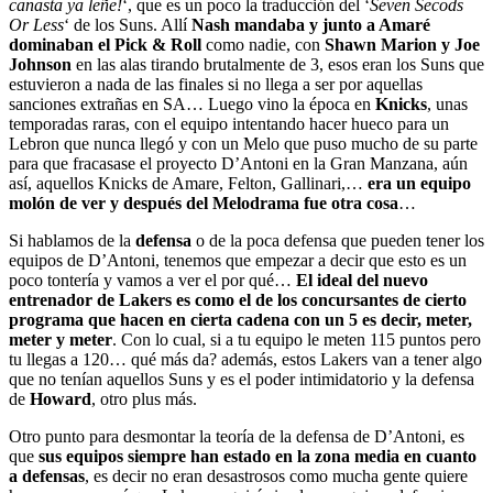
canasta ya leñe!
‘, que es un poco la traducción del ‘
Seven Secods
Or Less
‘ de los Suns. Allí
Nash mandaba y junto a Amaré
dominaban el Pick & Roll
como nadie, con
Shawn Marion y Joe
Johnson
en las alas tirando brutalmente de 3, esos eran los Suns que
estuvieron a nada de las finales si no llega a ser por aquellas
sanciones extrañas en SA… Luego vino la época en
Knicks
, unas
temporadas raras, con el equipo intentando hacer hueco para un
Lebron que nunca llegó y con un Melo que puso mucho de su parte
para que fracasase el proyecto D’Antoni en la Gran Manzana, aún
así, aquellos Knicks de Amare, Felton, Gallinari,…
era un equipo
molón de ver y después del Melodrama fue otra cosa
…
Si hablamos de la
defensa
o de la poca defensa que pueden tener los
equipos de D’Antoni, tenemos que empezar a decir que esto es un
poco tontería y vamos a ver el por qué…
El ideal del nuevo
entrenador de Lakers es como el de los concursantes de cierto
programa que hacen en cierta cadena con un 5 es decir, meter,
meter y meter
. Con lo cual, si a tu equipo le meten 115 puntos pero
tu llegas a 120… qué más da? además, estos Lakers van a tener algo
que no tenían aquellos Suns y es el poder intimidatorio y la defensa
de
Howard
, otro plus más.
Otro punto para desmontar la teoría de la defensa de D’Antoni, es
que
sus equipos siempre han estado en la zona media en cuanto
a defensas
, es decir no eran desastrosos como mucha gente quiere