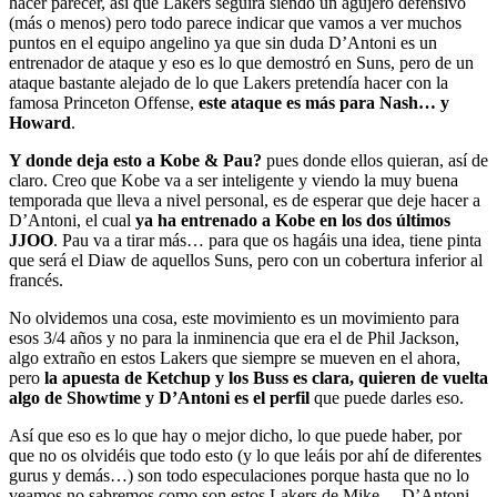
hacer parecer, así que Lakers seguirá siendo un agujero defensivo
(más o menos) pero todo parece indicar que vamos a ver muchos
puntos en el equipo angelino ya que sin duda D’Antoni es un
entrenador de ataque y eso es lo que demostró en Suns, pero de un
ataque bastante alejado de lo que Lakers pretendía hacer con la
famosa Princeton Offense,
este ataque es más para Nash… y
Howard
.
Y donde deja esto a Kobe & Pau?
pues donde ellos quieran, así de
claro. Creo que Kobe va a ser inteligente y viendo la muy buena
temporada que lleva a nivel personal, es de esperar que deje hacer a
D’Antoni, el cual
ya ha entrenado a Kobe en los dos últimos
JJOO
. Pau va a tirar más… para que os hagáis una idea, tiene pinta
que será el Diaw de aquellos Suns, pero con un cobertura inferior al
francés.
No olvidemos una cosa, este movimiento es un movimiento para
esos 3/4 años y no para la inminencia que era el de Phil Jackson,
algo extraño en estos Lakers que siempre se mueven en el ahora,
pero
la apuesta de Ketchup y los Buss es clara, quieren de vuelta
algo de Showtime y D’Antoni es el perfil
que puede darles eso.
Así que eso es lo que hay o mejor dicho, lo que puede haber, por
que no os olvidéis que todo esto (y lo que leáis por ahí de diferentes
gurus y demás…) son todo especulaciones porque hasta que no lo
veamos no sabremos como son estos Lakers de Mike… D’Antoni.