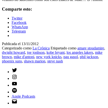
Comparte esto:
Twitter
Facebook
WhatsApp
Telegram
Publicada el
13/11/2012
Categorizado como
La Crónica
Etiquetado como
amare stoudamire
,
dwight howard
,
joe jonhson
,
kobe bryant
,
los angeles lakers
,
mike
brown
,
mike d'antoni
,
new york knicks
,
pau gasol
,
phil jackson
,
phoenix suns
,
shawn marion
,
steve nash
Twitter
Instagram
YouTube
Spotify
Apple Podcasts
Email