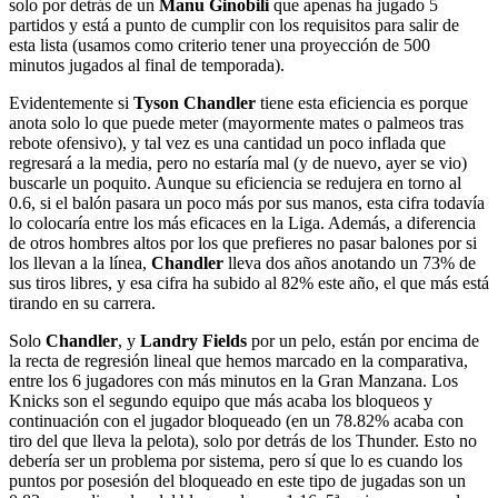
solo por detrás de un
Manu Ginobili
que apenas ha jugado 5
partidos y está a punto de cumplir con los requisitos para salir de
esta lista (usamos como criterio tener una proyección de 500
minutos jugados al final de temporada).
Evidentemente si
Tyson Chandler
tiene esta eficiencia es porque
anota solo lo que puede meter (mayormente mates o palmeos tras
rebote ofensivo), y tal vez es una cantidad un poco inflada que
regresará a la media, pero no estaría mal (y de nuevo, ayer se vio)
buscarle un poquito. Aunque su eficiencia se redujera en torno al
0.6, si el balón pasara un poco más por sus manos, esta cifra todavía
lo colocaría entre los más eficaces en la Liga. Además, a diferencia
de otros hombres altos por los que prefieres no pasar balones por si
los llevan a la línea,
Chandler
lleva dos años anotando un 73% de
sus tiros libres, y esa cifra ha subido al 82% este año, el que más está
tirando en su carrera.
Solo
Chandler
, y
Landry Fields
por un pelo, están por encima de
la recta de regresión lineal que hemos marcado en la comparativa,
entre los 6 jugadores con más minutos en la Gran Manzana. Los
Knicks son el segundo equipo que más acaba los bloqueos y
continuación con el jugador bloqueado (en un 78.82% acaba con
tiro del que lleva la pelota), solo por detrás de los Thunder. Esto no
debería ser un problema por sistema, pero sí que lo es cuando los
puntos por posesión del bloqueado en este tipo de jugadas son un