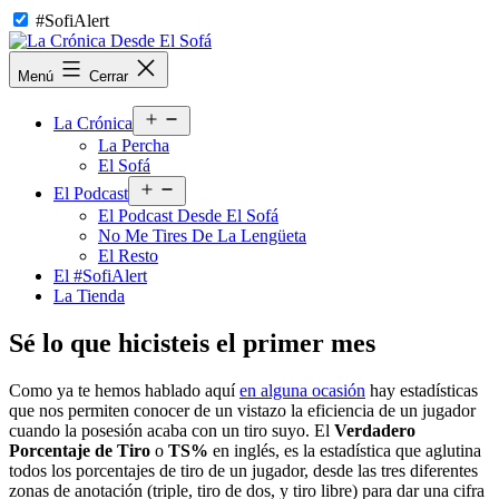
Saltar
#SofiAlert
al
contenido
La
Menú
Cerrar
Crónica
Desde
Abrir
El
La Crónica
el
Sofá
La Percha
menú
El Sofá
Abrir
El Podcast
el
El Podcast Desde El Sofá
menú
No Me Tires De La Lengüeta
El Resto
El #SofiAlert
La Tienda
Sé lo que hicisteis el primer mes
Como ya te hemos hablado aquí
en alguna ocasión
hay estadísticas
que nos permiten conocer de un vistazo la eficiencia de un jugador
cuando la posesión acaba con un tiro suyo. El
Verdadero
Porcentaje de Tiro
o
TS%
en inglés, es la estadística que aglutina
todos los porcentajes de tiro de un jugador, desde las tres diferentes
zonas de anotación (triple, tiro de dos, y tiro libre) para dar una cifra