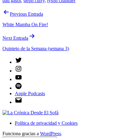
pau gasol
,
steph curry
,
tyson chandler
Navegación
Previous Entrada
de
White Mamba On Fire!
entradas
Next Entrada
Quinteto de la Semana (semana 3)
Twitter
Instagram
YouTube
Spotify
Apple Podcasts
Email
Política de privacidad y Cookies
Funciona gracias a
WordPress
.