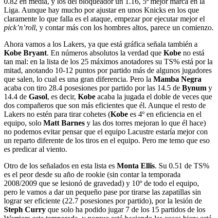
0.82 en media, y los del bloqueador un 1.16, 5ª mejor marca en la
Liga. Aunque hay mucho por ajustar en unos Knicks en los que
claramente lo que falla es el ataque, empezar por ejecutar mejor el
pick’n’roll
, y contar más con los hombres altos, parece un comienzo.
Ahora vamos a los Lakers, ya que está gráfica señala también a
Kobe Bryant
. En números absolutos la verdad que
Kobe
no está
tan mal: en la lista de los 25 máximos anotadores su TS% está por la
mitad, anotando 10-12 puntos por partido más de algunos jugadores
que salen, lo cual es una gran diferencia. Pero la
Mamba Negra
acaba con tiro 28.4 posesiones por partido por las 14.5 de
Bynum
y
14.4 de
Gasol
, es decir,
Kobe
acaba la jugada el doble de veces que
dos compañeros que son más eficientes que él. Aunque el resto de
Lakers no estén para tirar cohetes (
Kobe
es 4º en eficiencia en el
equipo, solo
Matt Barnes
y las dos torres mejoran lo que él hace)
no podemos evitar pensar que el equipo Lacustre estaría mejor con
un reparto diferente de los tiros en el equipo. Pero me temo que eso
es predicar al viento.
Otro de los señalados en esta lista es
Monta Ellis
. Su 0.51 de TS%
es el peor desde su año de rookie (sin contar la temporada
2008/2009 que se lesionó de gravedad) y 10º de todo el equipo,
pero le vamos a dar un pequeño pase por tirarse las zapatillas sin
lograr ser eficiente (22.7 posesiones por partido), por la lesión de
Steph Curry
que solo ha podido jugar 7 de los 15 partidos de los