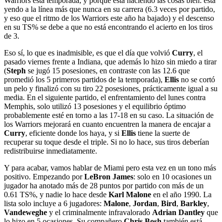
Warriors esta temporada, y porque está haciendo las cosas bien: está
yendo a la línea más que nunca en su carrera (6.3 veces por partido,
y eso que el ritmo de los Warriors este año ha bajado) y el descenso
en su TS% se debe a que no está encontrando el acierto en los tiros
de 3.
Eso sí, lo que es inadmisible, es que el día que volvió
Curry
, el
pasado viernes frente a Indiana, que además lo hizo sin miedo a tirar
(
Steph
se jugó 15 posesiones, en contraste con las 12.6 que
promedió los 5 primeros partidos de la temporada),
Ellis
no se cortó
un pelo y finalizó con su tiro 22 posesiones, prácticamente igual a su
media. En el siguiente partido, el enfrentamiento del lunes contra
Memphis, solo utilizó 13 posesiones y el equilibrio óptimo
probablemente esté en torno a las 17-18 en su caso. La situación de
los Warriors mejorará en cuanto encuentren la manera de encajar a
Curry
, eficiente donde los haya, y si
Ellis
tiene la suerte de
recuperar su toque desde el triple. Si no lo hace, sus tiros deberían
redistribuirse inmediatamente.
Y para acabar, vamos hablar de Miami pero esta vez en un tono más
positivo. Empezando por
LeBron James
: solo en 10 ocasiones un
jugador ha anotado más de 28 puntos por partido con más de un
0.61 TS%, y nadie lo hace desde
Karl Malone
en el año 1990. La
lista solo incluye a 6 jugadores:
Malone
,
Jordan
,
Bird
,
Barkley
,
Vandeweghe
y el criminalmente infravalorado
Adrian Dantley
que
lo hizo en 5 ocasiones. Su compañero
Chris Bosh
también está