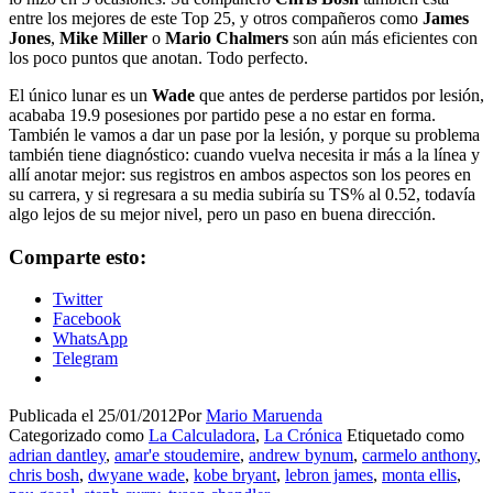
entre los mejores de este Top 25, y otros compañeros como
James
Jones
,
Mike Miller
o
Mario Chalmers
son aún más eficientes con
los poco puntos que anotan. Todo perfecto.
El único lunar es un
Wade
que antes de perderse partidos por lesión,
acababa 19.9 posesiones por partido pese a no estar en forma.
También le vamos a dar un pase por la lesión, y porque su problema
también tiene diagnóstico: cuando vuelva necesita ir más a la línea y
allí anotar mejor: sus registros en ambos aspectos son los peores en
su carrera, y si regresara a su media subiría su TS% al 0.52, todavía
algo lejos de su mejor nivel, pero un paso en buena dirección.
Comparte esto:
Twitter
Facebook
WhatsApp
Telegram
Publicada el
25/01/2012
Por
Mario Maruenda
Categorizado como
La Calculadora
,
La Crónica
Etiquetado como
adrian dantley
,
amar'e stoudemire
,
andrew bynum
,
carmelo anthony
,
chris bosh
,
dwyane wade
,
kobe bryant
,
lebron james
,
monta ellis
,