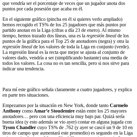
que vendría ser el porcentaje de veces que un jugador anota dos
puntos por cada posesión que acaba en él.
En el siguiente gráfico (pincha en él si quieres verlo ampliado)
hemos recogido el TS% de los 25 jugadores que más puntos por
partido anotan en la Liga (cifras a día 23 de enero). Al mismo
tiempo, hemos trazado dos líneas, una es la
regresión lineal
de los
puntos de la gráfica para el Top 25 de anotadores (negra) y otra la
regresión lineal
de los valores de toda la Liga en conjunto (verde).
La regresión lineal es la recta que mejor se ajusta al conjunto de
valores dado, vendría a ser (simplificando bastante) una media de
todos los valores. La cosa no es tan sencilla, pero si nos sirve para
indicar una tendencia.
Para mí este gráfico señala claramente a cuatro jugadores, y explica
en parte tres situaciones.
Empezamos por la situación en New York, donde tanto
Carmelo
Anthony
como
Amar’e Stoudemire
están entre los 25 mayores
anotadores… pero con una eficiencia muy bajo par. Quizá sería
buena idea (y esto además se vio ayer) contar en alguna jugada con
Tyson Chandler
cuyo TS% de .762 (y ayer se cascó un 9 de 10 en
tiros de campo que aumentará este promedio) es segundo en la Liga