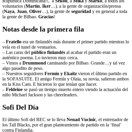
Rupública Dominicana!!, a
Sekou
, a
Mika
y
Marko
, a todos los
voluntarios (
Martín
,
Iker
…), a la gente de organización/prensa
(
Naya
,
Juan
,
Oliver
…), la gente de
seguridad
y en general a toda
la gente de Bilbao.
Gracias
!
Notas desde la primera fila
–
Fratello
era un finlandés más durante el primer partido mientras lo
veía en el tunel de vestuarios.
– Las caras del
público finlandés
al acabar el partido eran un
auténtico poema. Lo tuvieron muy cerca.
– Vimos a
Drummond
caminando por Bilbao. Grande…y tal vez
algo pasadito de peso.
– Nuestros seguidores
Fermín y Ekaitz
vieron el último partido en
la SOFASUITE. El amigo Fermín y Olaia, su novia, salieron ambos
en la Kiss Cam. E hicieron lo que tenían que hacer.
–
Feldeine
se pasó un tiempo muerto entero viendo la actuación del
niño Michael Jackson y las cheerleaders.
Sofi Del Día
El último Sofi del BEC se lo lleva
Nenad Vucinic
, el entrenador de
los Tall Blacks, por el gran planteamiento de partido en la ‘final’
contra Finlandia.