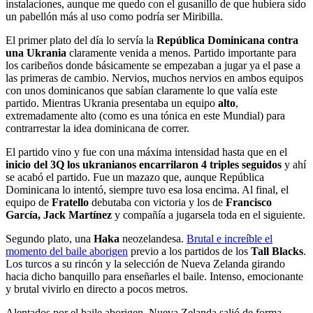
instalaciones, aunque me quedo con el gusanillo de que hubiera sido
un pabellón más al uso como podría ser Miribilla.
El primer plato del día lo servía la
República Dominicana contra
una Ukrania
claramente venida a menos. Partido importante para
los caribeños donde básicamente se empezaban a jugar ya el pase a
las primeras de cambio. Nervios, muchos nervios en ambos equipos
con unos dominicanos que sabían claramente lo que valía este
partido. Mientras Ukrania presentaba un equipo
alto
,
extremadamente alto (como es una tónica en este Mundial) para
contrarrestar la idea dominicana de correr.
El partido vino y fue con una máxima intensidad hasta que en el
inicio del 3Q los ukranianos encarrilaron 4 triples seguidos
y ahí
se acabó el partido. Fue un mazazo que, aunque República
Dominicana lo intentó, siempre tuvo esa losa encima. Al final, el
equipo de
Fratello
debutaba con victoria y los de
Francisco
García, Jack Martínez
y compañía a jugarsela toda en el siguiente.
Segundo plato, una
Haka
neozelandesa.
Brutal e increíble el
momento del baile aborigen
previo a los partidos de los
Tall Blacks
.
Los turcos a su rincón y la selección de Nueva Zelanda girando
hacia dicho banquillo para enseñarles el baile. Intenso, emocionante
y brutal vivirlo en directo a pocos metros.
Alentados por el baile aborigen, Nueva Zelanda salió de forma