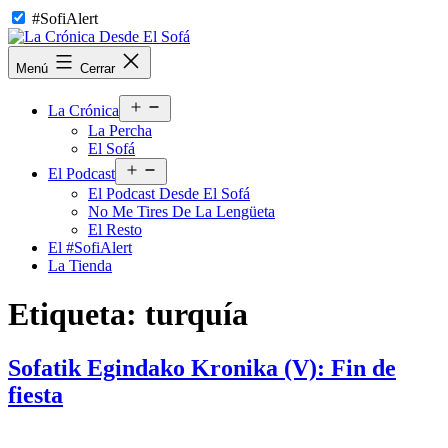
Saltar
#SofiAlert
al
contenido
La
Menú
Cerrar
Crónica
Desde
Abrir
El
La Crónica
el
Sofá
La Percha
menú
El Sofá
Abrir
El Podcast
el
El Podcast Desde El Sofá
menú
No Me Tires De La Lengüeta
El Resto
El #SofiAlert
La Tienda
Etiqueta:
turquía
Sofatik Egindako Kronika (V): Fin de
fiesta