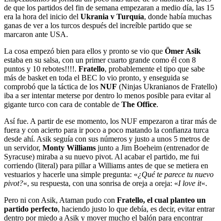
de que los partidos del fin de semana empezaran a medio día, las 15
era la hora del inicio del
Ukrania v Turquía
, donde había muchas
ganas de ver a los turcos después del increíble partido que se
marcaron ante USA.
La cosa empezó bien para ellos y pronto se vio que
Ömer Asik
estaba en su salsa, con un primer cuarto grande como él con 8
puntos y 10 rebotes!!!!.
Fratello
, probablemente el tipo que sabe
más de basket en toda el BEC lo vio pronto, y enseguida se
comprobó que la táctica de los
NUF
(Ninjas Ukranianos de Fratello)
iba a ser intentar meterse por dentro lo menos posible para evitar al
gigante turco con cara de contable de
The Office
.
Así fue. A partir de ese momento, los NUF empezaron a tirar más de
fuera y con acierto para ir poco a poco matando la confianza turca
desde ahí. Asik seguía con sus números y justo a unos 5 metros de
un servidor,
Monty Williams
junto a Jim Boeheim (entrenador de
Syracuse) miraba a su nuevo pivot. Al acabar el partido, me fui
corriendo (literal) para pillar a Williams antes de que se metiera en
vestuarios y hacerle una simple pregunta: «
¿Qué te parece tu nuevo
pivot?
«, su respuesta, con una sonrisa de oreja a oreja: «
I love it
«.
Pero ni con Asik, Ataman pudo con
Fratello, el cual planteo un
partido perfecto
, haciendo justo lo que debía, es decir, evitar entrar
dentro por miedo a Asik y mover mucho el balón para encontrar