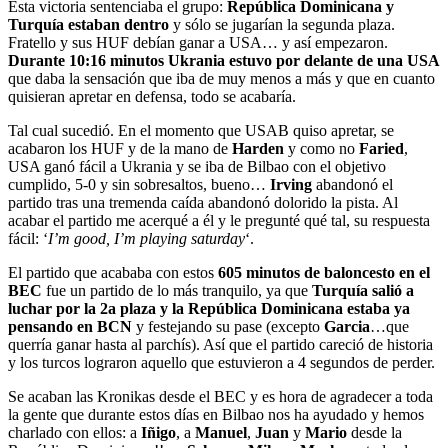
Esta victoria sentenciaba el grupo:
República Dominicana y
Turquía estaban dentro
y sólo se jugarían la segunda plaza.
Fratello y sus HUF debían ganar a USA… y así empezaron.
Durante 10:16 minutos Ukrania estuvo por delante de una USA
que daba la sensación que iba de muy menos a más y que en cuanto
quisieran apretar en defensa, todo se acabaría.
Tal cual sucedió. En el momento que USAB quiso apretar, se
acabaron los HUF y de la mano de
Harden
y como no
Faried
,
USA ganó fácil a Ukrania y se iba de Bilbao con el objetivo
cumplido, 5-0 y sin sobresaltos, bueno…
Irving
abandonó el
partido tras una tremenda caída abandonó dolorido la pista. Al
acabar el partido me acerqué a él y le pregunté qué tal, su respuesta
fácil: ‘
I’m good, I’m playing saturday
‘.
El partido que acababa con estos
605 minutos de baloncesto en el
BEC
fue un partido de lo más tranquilo, ya que
Turquía salió a
luchar por la 2a plaza y la República Dominicana estaba ya
pensando en BCN
y festejando su pase (excepto
Garcia
…que
querría ganar hasta al parchís). Así que el partido careció de historia
y los turcos lograron aquello que estuvieron a 4 segundos de perder.
Se acaban las Kronikas desde el BEC y es hora de agradecer a toda
la gente que durante estos días en Bilbao nos ha ayudado y hemos
charlado con ellos: a
Iñigo
, a
Manuel
,
Juan
y
Mario
desde la