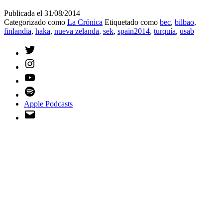
Publicada el
31/08/2014
Categorizado como
La Crónica
Etiquetado como
bec
,
bilbao
,
finlandia
,
haka
,
nueva zelanda
,
sek
,
spain2014
,
turquía
,
usab
Twitter
Instagram
YouTube
Spotify
Apple Podcasts
Email