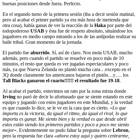
buenas posiciones desde fuera. Perfecto.
En el segundo turno de la primera sesión (iba a decir sesión matinal,
pero al acabar el primer partido ya era más hora de merienda que
otra cosa), había ganas de ver la reacción de la
Haka
por parte del
todopoderoso
USAB
y ésta fue de respeto absoluto, situándose los
jugadores en medio campo mirando a los de las antípodas realizar su
baile tribal. Gran momento de la jornada.
El partido fue
aburrido
. Sí, así de claro. Nos mola USAB, mucho
además, pero cuando el partido se resuelve en poco más de 10
minutos, el resto que queda es ver jugadas espectaculares y poco
más, ya que Nueva Zelanda no plantó mucha cara…excepto en el
3Q donde claramente los americanos bajaron el pistón…y…. los
Tall Blacks ganaron el cuarto!!!!!! el resultado fue 19-18
.
Al acabar el partido, estuvimos un rato por la zona mixta donde
Irving
no paró de decir lo afortunado que se siente estando en este
equipo y jugando con estos jugadores en este Mundial, y la verdad
es que cuando lo dice, se le ve en la cara que es cierto. «
Lo que
importa es la victoria, da igual el ritmo, da igual el rival, lo que
importa es ganar. Me siento bien y la verdad es que desde abril
estos están siendo los primeros partidos y poco a poco me siento
mejor
«. Evidentemente no pudo faltar la pregunta sobre
Lebron
,
pero la respuesta fue clara
«ahora estoy aquí y quiero centrarme,