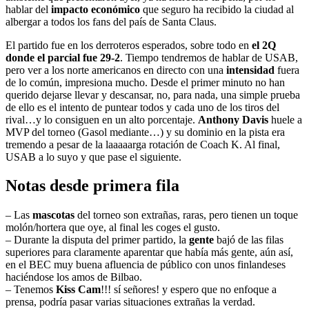
hablar del
impacto económico
que seguro ha recibido la ciudad al
albergar a todos los fans del país de Santa Claus.
El partido fue en los derroteros esperados, sobre todo en
el 2Q
donde el parcial fue 29-2
. Tiempo tendremos de hablar de USAB,
pero ver a los norte americanos en directo con una
intensidad
fuera
de lo común, impresiona mucho. Desde el primer minuto no han
querido dejarse llevar y descansar, no, para nada, una simple prueba
de ello es el intento de puntear todos y cada uno de los tiros del
rival…y lo consiguen en un alto porcentaje.
Anthony Davis
huele a
MVP del torneo (Gasol mediante…) y su dominio en la pista era
tremendo a pesar de la laaaaarga rotación de Coach K. Al final,
USAB a lo suyo y que pase el siguiente.
Notas desde primera fila
– Las
mascotas
del torneo son extrañas, raras, pero tienen un toque
molón/hortera que oye, al final les coges el gusto.
– Durante la disputa del primer partido, la
gente
bajó de las filas
superiores para claramente aparentar que había más gente, aún así,
en el BEC muy buena afluencia de público con unos finlandeses
haciéndose los amos de Bilbao.
– Tenemos
Kiss Cam
!!! sí señores! y espero que no enfoque a
prensa, podría pasar varias situaciones extrañas la verdad.