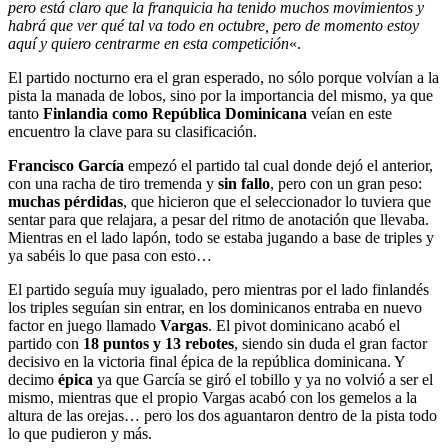
pero está claro que la franquicia ha tenido muchos movimientos y
habrá que ver qué tal va todo en octubre, pero de momento estoy
aquí y quiero centrarme en esta competición
«.
El partido nocturno era el gran esperado, no sólo porque volvían a la
pista la manada de lobos, sino por la importancia del mismo, ya que
tanto
Finlandia como República Dominicana
veían en este
encuentro la clave para su clasificación.
Francisco García
empezó el partido tal cual donde dejó el anterior,
con una racha de tiro tremenda y
sin fallo
, pero con un gran peso:
muchas pérdidas
, que hicieron que el seleccionador lo tuviera que
sentar para que relajara, a pesar del ritmo de anotación que llevaba.
Mientras en el lado lapón, todo se estaba jugando a base de triples y
ya sabéis lo que pasa con esto…
El partido seguía muy igualado, pero mientras por el lado finlandés
los triples seguían sin entrar, en los dominicanos entraba en nuevo
factor en juego llamado
Vargas
. El pivot dominicano acabó el
partido con
18 puntos y 13 rebotes
, siendo sin duda el gran factor
decisivo en la victoria final épica de la república dominicana. Y
decimo
épica
ya que García se giró el tobillo y ya no volvió a ser el
mismo, mientras que el propio Vargas acabó con los gemelos a la
altura de las orejas… pero los dos aguantaron dentro de la pista todo
lo que pudieron y más.