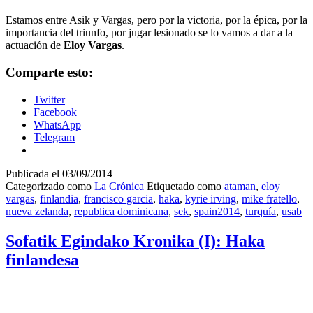
Estamos entre Asik y Vargas, pero por la victoria, por la épica, por la
importancia del triunfo, por jugar lesionado se lo vamos a dar a la
actuación de
Eloy Vargas
.
Comparte esto:
Twitter
Facebook
WhatsApp
Telegram
Publicada el
03/09/2014
Categorizado como
La Crónica
Etiquetado como
ataman
,
eloy
vargas
,
finlandia
,
francisco garcia
,
haka
,
kyrie irving
,
mike fratello
,
nueva zelanda
,
republica dominicana
,
sek
,
spain2014
,
turquía
,
usab
Sofatik Egindako Kronika (I): Haka
finlandesa