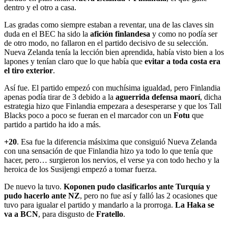
dentro y el otro a casa.
Las gradas como siempre estaban a reventar, una de las claves sin
duda en el BEC ha sido la
afición finlandesa
y como no podía ser
de otro modo, no fallaron en el partido decisivo de su selección.
Nueva Zelanda tenía la lección bien aprendida, había visto bien a los
lapones y tenían claro que lo que había que
evitar a toda costa era
el tiro exterior
.
Así fue. El partido empezó con muchísima igualdad, pero Finlandia
apenas podía tirar de 3 debido a la
aguerrida defensa maorí
, dicha
estrategia hizo que Finlandia empezara a desesperarse y que los Tall
Blacks poco a poco se fueran en el marcador con un
Fotu
que
partido a partido ha ido a más.
+20
. Esa fue la diferencia másixima que consiguió Nueva Zelanda
con una sensación de que Finlandia hizo ya todo lo que tenía que
hacer, pero… surgieron los nervios, el verse ya con todo hecho y la
heroica de los Susijengi empezó a tomar fuerza.
De nuevo la tuvo.
Koponen pudo clasificarlos ante Turquía y
pudo hacerlo ante NZ
, pero no fue así y falló las 2 ocasiones que
tuvo para igualar el partido y mandarlo a la prorroga.
La Haka se
va a BCN
, para disgusto de
Fratello
.