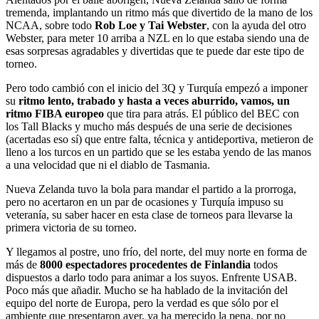
tremenda, implantando un ritmo más que divertido de la mano de los
NCAA, sobre todo
Rob Loe y Tai Webster
, con la ayuda del otro
Webster, para meter 10 arriba a NZL en lo que estaba siendo una de
esas sorpresas agradables y divertidas que te puede dar este tipo de
torneo.
Pero todo cambió con el inicio del 3Q y Turquía empezó a imponer
su
ritmo lento, trabado y hasta a veces aburrido, vamos, un
ritmo FIBA europeo
que tira para atrás. El público del BEC con
los Tall Blacks y mucho más después de una serie de decisiones
(acertadas eso sí) que entre falta, técnica y antideportiva, metieron de
lleno a los turcos en un partido que se les estaba yendo de las manos
a una velocidad que ni el diablo de Tasmania.
Nueva Zelanda tuvo la bola para mandar el partido a la prorroga,
pero no acertaron en un par de ocasiones y Turquía impuso su
veteranía, su saber hacer en esta clase de torneos para llevarse la
primera victoria de su torneo.
Y llegamos al postre, uno frío, del norte, del muy norte en forma de
más de
8000 espectadores procedentes de Finlandia
todos
dispuestos a darlo todo para animar a los suyos. Enfrente USAB.
Poco más que añadir. Mucho se ha hablado de la invitación del
equipo del norte de Europa, pero la verdad es que sólo por el
ambiente que presentaron ayer, ya ha merecido la pena, por no