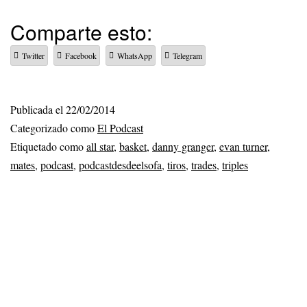
Comparte esto:
Twitter
Facebook
WhatsApp
Telegram
Publicada el
22/02/2014
Categorizado como
El Podcast
Etiquetado como
all star
,
basket
,
danny granger
,
evan turner
,
mates
,
podcast
,
podcastdesdeelsofa
,
tiros
,
trades
,
triples