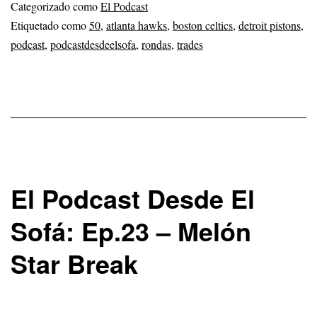
Categorizado como
El Podcast
Etiquetado como
50
,
atlanta hawks
,
boston celtics
,
detroit pistons
,
podcast
,
podcastdesdeelsofa
,
rondas
,
trades
El Podcast Desde El
Sofá: Ep.23 – Melón
Star Break