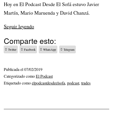
Hoy en El Podcast Desde El Sofá estuvo Javier
Martín, Mario Maruenda y David Chanzá.
El
Seguir leyendo
Podcast
Comparte esto:
Desde
Twitter
Facebook
WhatsApp
Telegram
El
Sofá:
Ep.
Publicada el
07/02/2019
Categorizado como
El Podcast
141
Etiquetado como
elpodcastdesdeelsofa
,
podcast
,
trades
–
Dead
Tradeline
Special