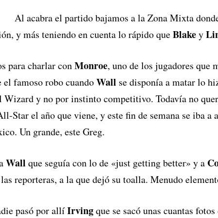
Al acabra el partido bajamos a la Zona Mixta don
Blake
Li
ón, y más teniendo en cuenta lo rápido que
y
Monroe
s para charlar con
, uno de los jugadores que 
Wall
e el famoso robo cuando
se disponía a matar lo hi
 al Wizard y no por instinto competitivo. Todavía no quer
All-Star el año que viene, y este fin de semana se iba a
ico. Un grande, este Greg.
Wall
Co
 a
que seguía con lo de «just getting better» y a
las reporteras, a la que dejó su toalla. Menudo element
Irving
die pasó por allí
que se sacó unas cuantas fotos 