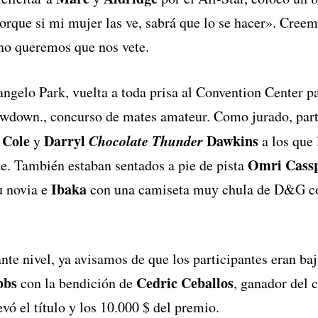
orque si mi mujer las ve, sabrá que lo se hacer». Creem
 no queremos que nos vete.
angelo Park, vuelta a toda prisa al Convention Center pa
down., concurso de mates amateur. Como jurado, parti
 Cole
Darryl
Chocolate Thunder
Dawkins
y
a los que 
Omri Cass
de. También estaban sentados a pie de pista
Ibaka
u novia e
con una camiseta muy chula de D&G co
nte nivel, ya avisamos de que los participantes eran baj
bbs
Cedric Ceballos
con la bendición de
, ganador del 
evó el título y los 10.000 $ del premio.