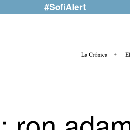
#SofiAlert
La Crónica
E
Abrir
el
menú
a:
ron ada