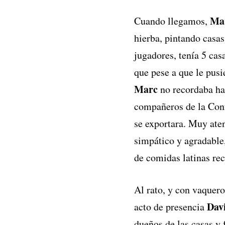
Ma
Cuando llegamos,
hierba, pintando casa
jugadores, tenía 5 cas
que pese a que le pusie
Marc
no recordaba hac
compañeros de la Conf
se exportara. Muy ate
simpático y agradable
de comidas latinas re
Al rato, y con vaquero
Dav
acto de presencia
dueños de las casas y 