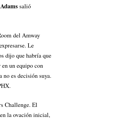
Adams
e
salió
ew Room del Amway
 expresarse. Le
s dijo que habría que
r en un equipo con
a no es decisión suya.
 PHX.
rs Challenge. El
 en la ovación inicial,