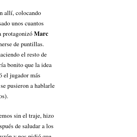
n allí, colocando
asado unos cuantos
Marc
la protagonizó
nerse de puntillas.
aciendo el resto de
ía bonito que la idea
 el jugador más
se pusieron a hablarle
os).
emos sin el traje, hizo
spués de saludar a los
buzón y nos pidió que