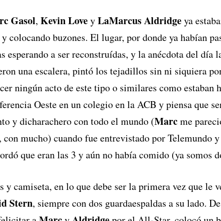
rc Gasol
Kevin Love
LaMarcus Aldridge
,
y
ya estaba
s y colocando buzones. El lugar, por donde ya habían p
as esperando a ser reconstruídas, y la anécdota del día 
ron una escalera, pintó los tejadillos sin ni siquiera po
er ningún acto de este tipo o similares como estaban h
erencia Oeste en un colegio en la ACB y piensa que ser
Marc
nto y dicharachero con todo el mundo (
me pareció
, con mucho) cuando fue entrevistado por Telemundo y 
cordó que eran las 3 y aún no había comido (ya somos d
s y camiseta, en lo que debe ser la primera vez que le v
id Stern
, siempre con dos guardaespaldas a su lado. De
Marc
Aldridge
felicitar a
y
por el All-Star, colocó un 