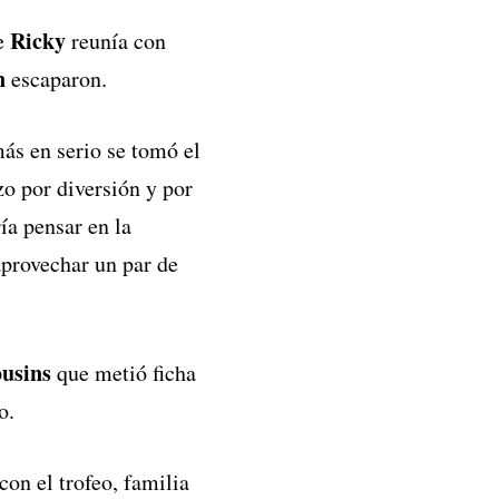
Ricky
de
reunía con
n
escaparon.
más en serio se tomó el
zo por diversión y por
ía pensar en la
 aprovechar un par de
usins
que metió ficha
o.
con el trofeo, familia