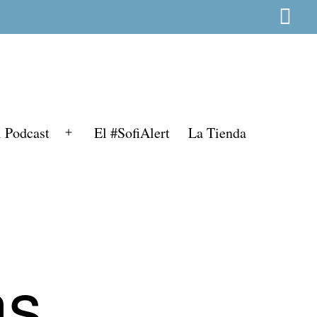
l Podcast
El #SofiAlert
La Tienda
Abrir
el
menú
ms