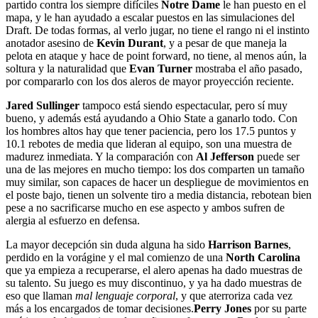
partido contra los siempre difíciles
Notre Dame
le han puesto en el
mapa, y le han ayudado a escalar puestos en las simulaciones del
Draft. De todas formas, al verlo jugar, no tiene el rango ni el instinto
anotador asesino de
Kevin Durant
, y a pesar de que maneja la
pelota en ataque y hace de point forward, no tiene, al menos aún, la
soltura y la naturalidad que
Evan Turner
mostraba el año pasado,
por compararlo con los dos aleros de mayor proyección reciente.
Jared Sullinger
tampoco está siendo espectacular, pero sí muy
bueno, y además está ayudando a Ohio State a ganarlo todo. Con
los hombres altos hay que tener paciencia, pero los 17.5 puntos y
10.1 rebotes de media que lideran al equipo, son una muestra de
madurez inmediata. Y la comparación con
Al Jefferson
puede ser
una de las mejores en mucho tiempo: los dos comparten un tamaño
muy similar, son capaces de hacer un despliegue de movimientos en
el poste bajo, tienen un solvente tiro a media distancia, rebotean bien
pese a no sacrificarse mucho en ese aspecto y ambos sufren de
alergia al esfuerzo en defensa.
La mayor decepción sin duda alguna ha sido
Harrison Barnes
,
perdido en la vorágine y el mal comienzo de una
North Carolina
que ya empieza a recuperarse, el alero apenas ha dado muestras de
su talento. Su juego es muy discontinuo, y ya ha dado muestras de
eso que llaman
mal lenguaje corporal
, y que aterroriza cada vez
más a los encargados de tomar decisiones.
Perry Jones
por su parte