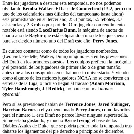
Entre los jugadores a destacar esta temporada, no nos podemos
olvidar de
Kemba Walker
. El base de
Connecticut
(13-2, pero con
uno de los calendarios mas difíciles del campeonato hasta ahora)
está promediando en su tercer año, 25.3 puntos, 5.5 rebotes, 3.7
asistencias y 2.3 robos por partido. Otro jugador con rendimiento
notable está siendo
LaceDarius Dunn
, la máquina de anotar de
cuarto año de
Baylor
que está eclipsando a uno de los que suenan
para ser elegido número uno del Draft este año,
Perry Jones
.
Es curioso constatar como de todos los jugadores nombrados,
(Leonard, Fredette, Walker, Dunn) ninguno está en las previsiones
del Draft en los primeros puestos. Los equipos prefieren la incógnita
y el potencial de los jugadores de primer año o de gran tamaño,
antes que a los consagrados en el baloncesto universtario. Y viendo
como algunos de los mejores jugadores NCAA no se convierten en
estrellas de la Liga, o incluso llegan al fracaso (
Adam Morrison
,
Tyler Hansbrough
,
JJ Redick
), no parece un mal
modus
operandi
.
Pero si las previsiones hablan de
Terrence Jones
,
Jared Sullinger
,
Harrison Barnes
o el ya mencionado
Perry Jones
, como favoritos
para el número 1, este Draft no parece llevar ninguna superestrella.
Sí me estaba gustando, y mucho
Kyrie Irving
, el base de los
Diablos Azules de Duke, que se podría perder toda la temporada tras
dañarse los ligamentos del pie derecho a principios de diciembre,