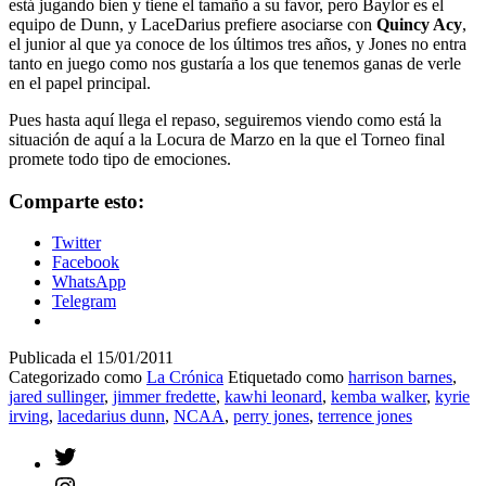
está jugando bien y tiene el tamaño a su favor, pero Baylor es el
equipo de Dunn, y LaceDarius prefiere asociarse con
Quincy Acy
,
el junior al que ya conoce de los últimos tres años, y Jones no entra
tanto en juego como nos gustaría a los que tenemos ganas de verle
en el papel principal.
Pues hasta aquí llega el repaso, seguiremos viendo como está la
situación de aquí a la Locura de Marzo en la que el Torneo final
promete todo tipo de emociones.
Comparte esto:
Twitter
Facebook
WhatsApp
Telegram
Publicada el
15/01/2011
Categorizado como
La Crónica
Etiquetado como
harrison barnes
,
jared sullinger
,
jimmer fredette
,
kawhi leonard
,
kemba walker
,
kyrie
irving
,
lacedarius dunn
,
NCAA
,
perry jones
,
terrence jones
Twitter
Instagram