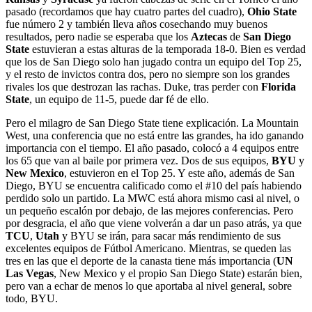
pasado (recordamos que hay cuatro partes del cuadro),
Ohio State
fue número 2 y también lleva años cosechando muy buenos
resultados, pero nadie se esperaba que los
Aztecas
de
San Diego
State
estuvieran a estas alturas de la temporada 18-0. Bien es verdad
que los de San Diego solo han jugado contra un equipo del Top 25,
y el resto de invictos contra dos, pero no siempre son los grandes
rivales los que destrozan las rachas. Duke, tras perder con
Florida
State
, un equipo de 11-5, puede dar fé de ello.
Pero el milagro de San Diego State tiene explicación. La Mountain
West, una conferencia que no está entre las grandes, ha ido ganando
importancia con el tiempo. El año pasado, colocó a 4 equipos entre
los 65 que van al baile por primera vez. Dos de sus equipos,
BYU
y
New Mexico
, estuvieron en el Top 25. Y este año, además de San
Diego, BYU se encuentra calificado como el #10 del país habiendo
perdido solo un partido. La MWC está ahora mismo casi al nivel, o
un pequeño escalón por debajo, de las mejores conferencias. Pero
por desgracia, el año que viene volverán a dar un paso atrás, ya que
TCU
,
Utah
y BYU se irán, para sacar más rendimiento de sus
excelentes equipos de Fútbol Americano. Mientras, se queden las
tres en las que el deporte de la canasta tiene más importancia (
UN
Las Vegas
, New Mexico y el propio San Diego State) estarán bien,
pero van a echar de menos lo que aportaba al nivel general, sobre
todo, BYU.