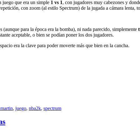
un juego que era un simple
1 vs 1
, con jugadores muy cabezones y donde s
repetición, con zoom (al estilo Spectrum) de la jugada a cámara lenta, 
ntes (aunque para la época era la bomba), ni nada parecido, simplemente
astante aceptable, o bien se podían poner los dos jugadores.
spacio era la clave para poder moverte más que bien en la cancha.
 martin
,
juego
,
nba2k
,
spectrum
as