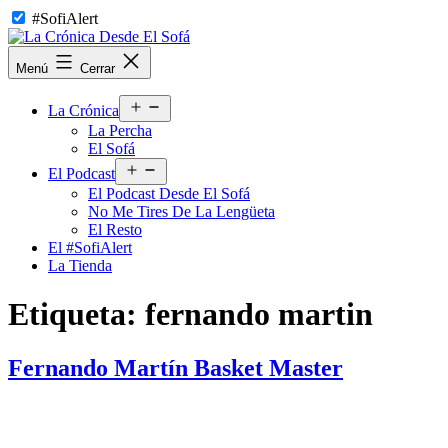
Saltar
#SofiAlert
al
contenido
La
Menú
Cerrar
Crónica
Desde
Abrir
El
La Crónica
el
Sofá
La Percha
menú
El Sofá
Abrir
El Podcast
el
El Podcast Desde El Sofá
menú
No Me Tires De La Lengüeta
El Resto
El #SofiAlert
La Tienda
Etiqueta:
fernando martin
Fernando Martín Basket Master